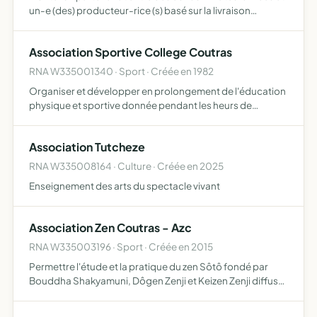
un-e (des) producteur-rice (s) basé sur la livraison
régulière de produits définis, favoriser une agriculture
paysanne et biologique, promouvoir la consommation de
Association Sportive College Coutras
pr…
RNA W335001340 · Sport · Créée en 1982
Organiser et développer en prolongement de l'éducation
physique et sportive donnée pendant les heurs de
scolarité, l'initiation et la pratique sportive pour les élèves
qui y adhèrent
Association Tutcheze
RNA W335008164 · Culture · Créée en 2025
Enseignement des arts du spectacle vivant
Association Zen Coutras - Azc
RNA W335003196 · Sport · Créée en 2015
Permettre l'étude et la pratique du zen Sôtô fondé par
Bouddha Shakyamuni, Dôgen Zenji et Keizen Zenji diffuser
et répandre dans la société l'enseignement et la pratique
du zen Sôtô acquérir, louer et gérer tous les biens…