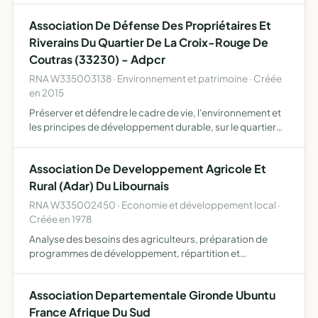
Association De Défense Des Propriétaires Et
Riverains Du Quartier De La Croix-Rouge De
Coutras (33230) - Adpcr
RNA W335003138 · Environnement et patrimoine · Créée
en 2015
Préserver et défendre le cadre de vie, l'environnement et
les principes de développement durable, sur le quartier
de la Croix Rouge (ensemble des parcelles de la section
ZE du cadastre de Coutras (33230), et des zones riv…
Association De Developpement Agricole Et
Rural (Adar) Du Libournais
RNA W335002450 · Economie et développement local ·
Créée en 1978
Analyse des besoins des agriculteurs, préparation de
programmes de développement, répartition et
coordination des actions de développement, controle de
l'exécution de ces actions.
Association Departementale Gironde Ubuntu
France Afrique Du Sud