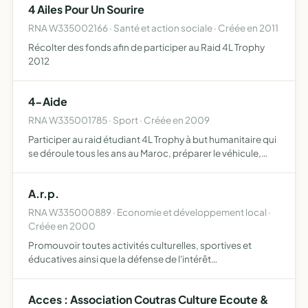
4 Ailes Pour Un Sourire
RNA W335002166 · Santé et action sociale · Créée en 2011
Récolter des fonds afin de participer au Raid 4L Trophy
2012
4-Aide
RNA W335001785 · Sport · Créée en 2009
Participer au raid étudiant 4L Trophy à but humanitaire qui
se déroule tous les ans au Maroc, préparer le véhicule,
rassembler les fournitures scolaires et l'argent qui sont
nécessaires à l'inscription et la participation…
A.r.p.
RNA W335000889 · Economie et développement local ·
Créée en 2000
Promouvoir toutes activités culturelles, sportives et
éducatives ainsi que la défense de l'intérêt
environnemental et du cadre de vie
Acces : Association Coutras Culture Ecoute &