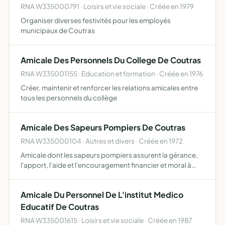
RNA W335000791 · Loisirs et vie sociale · Créée en 1979
Organiser diverses festivités pour les employés
municipaux de Coutras
Amicale Des Personnels Du College De Coutras
RNA W335001155 · Education et formation · Créée en 1976
Créer, maintenir et renforcer les relations amicales entre
tous les personnels du collège
Amicale Des Sapeurs Pompiers De Coutras
RNA W335000104 · Autres et divers · Créée en 1972
Amicale dont les sapeurs pompiers assurent la gérance,
l'apport, l'aide et l'encouragement financier et moral à
l'occasion de mariages, naissances, décès, départs à la
retraite, etc
Amicale Du Personnel De L'institut Medico
Educatif De Coutras
RNA W335001615 · Loisirs et vie sociale · Créée en 1987