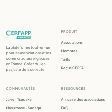
PRODUIT
Associations
La plateforme tout-en-un
Membres
pour les associations et les
communautés religieuses
Tarifs
en France. Créez du lien,
Reçus CERFA
pas juste de la collecte.
COMMUNAUTÉS
RESSOURCES
Juive · Tsedaka
Annuaire des associations
Musulmane · Sadaqa
FAQ