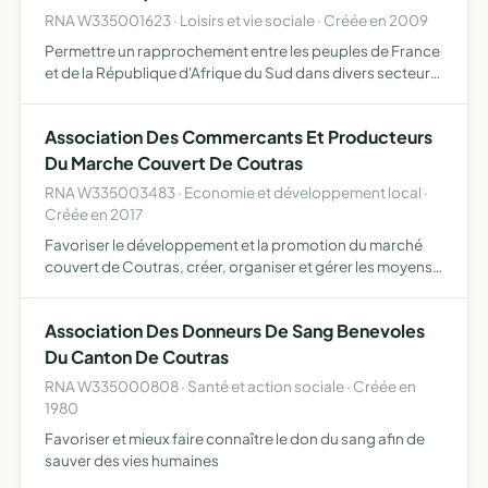
RNA W335001623 · Loisirs et vie sociale · Créée en 2009
Permettre un rapprochement entre les peuples de France
et de la République d'Afrique du Sud dans divers secteurs
socio-économiques domaine culturel et sportif
promouvoir et aider à des rencontres entre artistes et
Association Des Commercants Et Producteurs
fédérat…
Du Marche Couvert De Coutras
RNA W335003483 · Economie et développement local ·
Créée en 2017
Favoriser le développement et la promotion du marché
couvert de Coutras, créer, organiser et gérer les moyens
matériels, financiers et humains nécessaires au
développement et à la promotion du marché couvert
Association Des Donneurs De Sang Benevoles
Du Canton De Coutras
RNA W335000808 · Santé et action sociale · Créée en
1980
Favoriser et mieux faire connaître le don du sang afin de
sauver des vies humaines