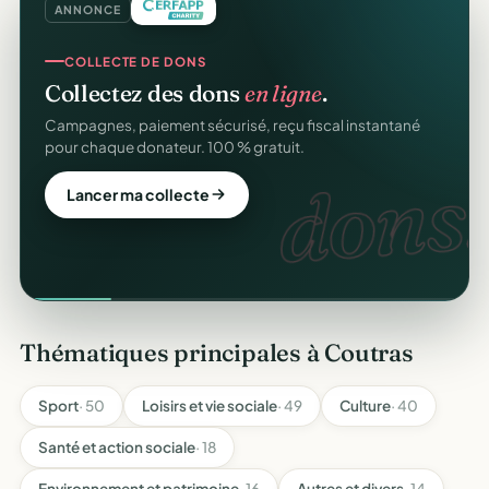
ANNONCE
COLLECTE DE DONS
Collectez des dons
en ligne
.
Campagnes, paiement sécurisé, reçu fiscal instantané
pour chaque donateur. 100 % gratuit.
dons.
Lancer ma collecte
Thématiques principales à Coutras
Sport
· 50
Loisirs et vie sociale
· 49
Culture
· 40
Santé et action sociale
· 18
Environnement et patrimoine
· 16
Autres et divers
· 14