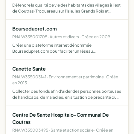
Défendre la qualité de vie des habitants des villages à l'est
de Coutras (Troquereau sur l'Isle, les Grands Rois et
Troquereau des Landes), le développement durable et
préserver l'environnement tout en permettant un dével…
Boursedupret.com
RNA W335001705 · Autres et divers · Créée en 2009
Créer une plateforme internet dénommée
Boursedupret.com pour faciliter un réseau
communautaire permettant de favoriser le prêt entre
particuliers
Canette Sante
RNA W335003141 · Environnement et patrimoine · Créée
en 2015
Collecter des fonds afin d'aider des personnes porteuses
de handicaps, de maladies, en situation de précarité ou
de réinsertion par l'acquisition de matériel, la mise en
place d'actions de prévention (santé, hygiène, etc)…
Centre De Sante Hospitalo-Communal De
Coutras
RNA W335003495 · Santé et action sociale · Créée en