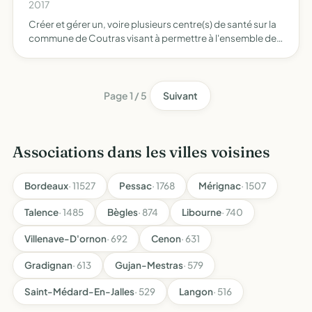
2017
Créer et gérer un, voire plusieurs centre(s) de santé sur la
commune de Coutras visant à permettre à l'ensemble de
la population de la commune et des alentours d'accéder
principalement à des soins de premier recours, sans…
Page 1 / 5
Suivant
Associations dans les villes voisines
Bordeaux
· 11527
Pessac
· 1768
Mérignac
· 1507
Talence
· 1485
Bègles
· 874
Libourne
· 740
Villenave-D'ornon
· 692
Cenon
· 631
Gradignan
· 613
Gujan-Mestras
· 579
Saint-Médard-En-Jalles
· 529
Langon
· 516