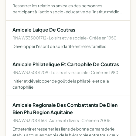
Resserrer les relations amicales des personnes
participant à l'action socio-éducative de l'institut médico
éducatif de Coutras
Amicale Laique De Coutras
RNA W335001712 · Loisirs et vie sociale · Créée en 1950
Développer l'esprit de solidarité entre les familles
Amicale Philatelique Et Cartophile De Coutras
RNA W335001209 · Loisirs et vie sociale · Créée en 1980
Initier et développer de goût de la philatélie et de la
cartophilie
Amicale Regionale Des Combattants De Dien
Bien Phu Region Aquitaine
RNA W332001163 · Autres et divers · Créée en 2005
Entretenir et resserrer les liens de bonne camaraderie
établis à tous les degrés de la hiérarchie entre tous ceux