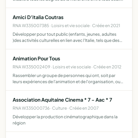
qui ont participé à la bataille, maintenir parmi ses
membres l'esprit de solidarité qui les unissait pendan…
Amici D'italia Coutras
RNA W335007385 · Loisirs et vie sociale · Créée en 2021
Développer pour tout public (enfants, jeunes, adultes
)des activités culturelles en lien avec l'Italie, tels que des
cours d'italien, organisation de voyages, partage de
livres, de films, participation avec d'autres assoc…
Animation Pour Tous
RNA W335002409 · Loisirs et vie sociale · Créée en 2012
Rassembler un groupe de personnes qui ont, soit par
leurs expériences de l'animation et de l'organisation, ou
soit par leurs motivations, l'envie d'aller aider
bénévolement toutes personnes ou entreprises ou autres
Association Aquitaine Cinema * 7 - Aac * 7
associ…
RNA W335000736 · Culture · Créée en 2007
Développer la production cinématographique dans la
région