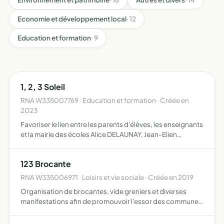
Economie et développement local
· 12
Education et formation
· 9
1, 2, 3 Soleil
RNA W335007769 · Education et formation · Créée en
2023
Favoriser le lien entre les parents d'élèves, les enseignants
et la mairie des écoles Alice DELAUNAY, Jean-Elien
JAMBON et collège Henri de Navarre de Coutras, ce lien
passe, entre autres, par les représentants des parent…
123 Brocante
RNA W335006971 · Loisirs et vie sociale · Créée en 2019
Organisation de brocantes, vide greniers et diverses
manifestations afin de promouvoir l'essor des communes
en milieu rural et le développement des commerces
sédentaires et non sédentaires