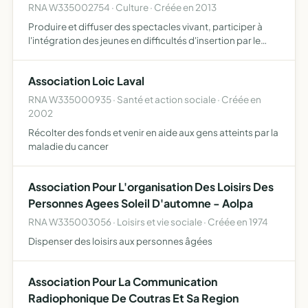
RNA W335002754 · Culture · Créée en 2013
Produire et diffuser des spectacles vivant, participer à
l'intégration des jeunes en difficultés d'insertion par le
biais de la culture, tout cela en respectant une éthique
éco-citoyenne, sociale et solidaire
Association Loic Laval
RNA W335000935 · Santé et action sociale · Créée en
2002
Récolter des fonds et venir en aide aux gens atteints par la
maladie du cancer
Association Pour L'organisation Des Loisirs Des
Personnes Agees Soleil D'automne - Aolpa
RNA W335003056 · Loisirs et vie sociale · Créée en 1974
Dispenser des loisirs aux personnes âgées
Association Pour La Communication
Radiophonique De Coutras Et Sa Region