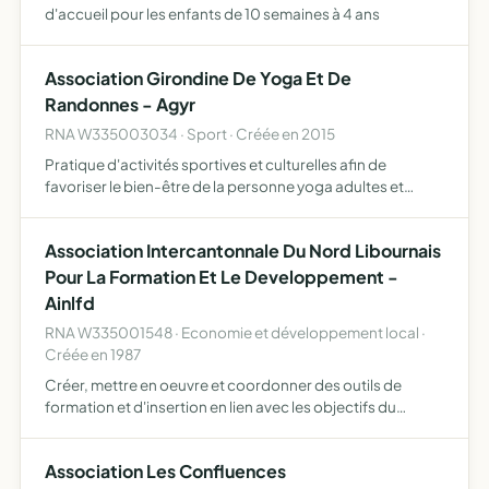
d'accueil pour les enfants de 10 semaines à 4 ans
Association Girondine De Yoga Et De
Randonnes - Agyr
RNA W335003034 · Sport · Créée en 2015
Pratique d'activités sportives et culturelles afin de
favoriser le bien-être de la personne yoga adultes et
enfants, techniques de relaxation et de détente, marche
nordique, randonnées pédestres et ateliers culturels
Association Intercantonnale Du Nord Libournais
dive…
Pour La Formation Et Le Developpement -
Ainlfd
RNA W335001548 · Economie et développement local ·
Créée en 1987
Créer, mettre en oeuvre et coordonner des outils de
formation et d'insertion en lien avec les objectifs du
développement local
Association Les Confluences