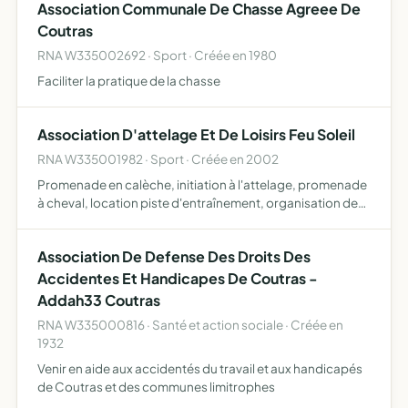
Association Communale De Chasse Agreee De
Coutras
RNA W335002692 · Sport · Créée en 1980
Faciliter la pratique de la chasse
Association D'attelage Et De Loisirs Feu Soleil
RNA W335001982 · Sport · Créée en 2002
Promenade en calèche, initiation à l'attelage, promenade
à cheval, location piste d'entraînement, organisation de
concours, pensions pour chevaux, VTT, mini golf,
pétanque, location de chambre d'hôte
Association De Defense Des Droits Des
Accidentes Et Handicapes De Coutras -
Addah33 Coutras
RNA W335000816 · Santé et action sociale · Créée en
1932
Venir en aide aux accidentés du travail et aux handicapés
de Coutras et des communes limitrophes