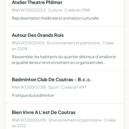
Atelier Theatre Philmer
RNA W335001202 · Culture · Créée en 1988
Représentation théâtrale et animation culturelle
Autour Des Grands Rois
RNA W335001413 · Environnement et patrimoine · Créée
en 2008
Rassembler les habitants du quartier désireux d'améliorer
la qualité de leur environnement en organisant des
manifestations et des activités concourant à la qualité de
la vie, à la convivialité et la solidarité du quartie…
Badminton Club De Coutras - B.c.c.
RNA W335000318 · Sport · Créée en 1997
Pratique du badminton
Bien Vivre A L'est De Coutras
RNA W335002495 · Environnement et patrimoine · Créée
en 2012