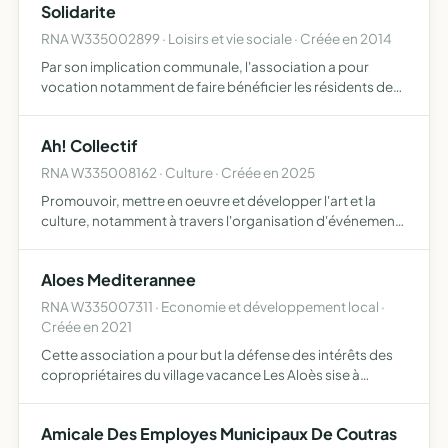
Solidarite
RNA W335002899 · Loisirs et vie sociale · Créée en 2014
Par son implication communale, l'association a pour
vocation notamment de faire bénéficier les résidents de
Coutras et des communes proches des domaines de
compétences de ses membres par des actions telles que
Ah! Collectif
l'organisat…
RNA W335008162 · Culture · Créée en 2025
Promouvoir, mettre en oeuvre et développer l'art et la
culture, notamment à travers l'organisation d'événements
culturels et artistiques, l'animation d'ateliers artistiques à
destination de tous publics, la diffusion et l…
Aloes Mediterannee
RNA W335007311 · Economie et développement local ·
Créée en 2021
Cette association a pour but la défense des intérêts des
copropriétaires du village vacance Les Aloès sise à
CERBERE, France Elle a également pour but de contribuer
au développement du village Les Aloes en y organisant
Amicale Des Employes Municipaux De Coutras
de…