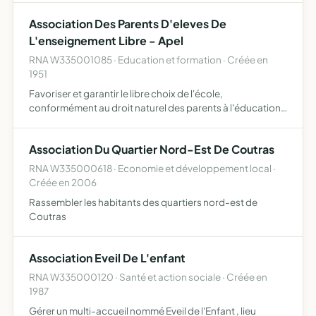
Association Des Parents D'eleves De
L'enseignement Libre - Apel
RNA W335001085 · Education et formation · Créée en
1951
Favoriser et garantir le libre choix de l'école,
conformément au droit naturel des parents à l'éducation
et à l'instruction de leurs enfants, selon leur
conscience,promouvoir le caractère propre de
Association Du Quartier Nord-Est De Coutras
l'enseignement catholiq…
RNA W335000618 · Economie et développement local ·
Créée en 2006
Rassembler les habitants des quartiers nord-est de
Coutras
Association Eveil De L'enfant
RNA W335000120 · Santé et action sociale · Créée en
1987
Gérer un multi-accueil nommé Eveil de l'Enfant , lieu