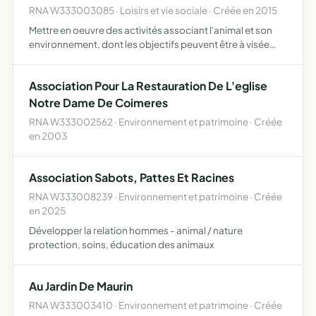
RNA W333003085 · Loisirs et vie sociale · Créée en 2015
Mettre en oeuvre des activités associant l'animal et son
environnement, dont les objectifs peuvent être à visée
sociale, éducative, thérapeutique, pédagogique ou
récréative l'association intervient en itinérance ou en acc…
Association Pour La Restauration De L'eglise
Notre Dame De Coimeres
RNA W333002562 · Environnement et patrimoine · Créée
en 2003
Association Sabots, Pattes Et Racines
RNA W333008239 · Environnement et patrimoine · Créée
en 2025
Développer la relation hommes - animal / nature
protection, soins, éducation des animaux
Au Jardin De Maurin
RNA W333003410 · Environnement et patrimoine · Créée