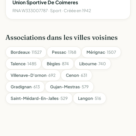
Union Sportive De Coimeres
toute autre…
RNA W333007787 · Sport · Créée en 1942
Associations dans les villes voisines
Bordeaux
· 11527
Pessac
· 1768
Mérignac
· 1507
Talence
· 1485
Bègles
· 874
Libourne
· 740
Villenave-D'ornon
· 692
Cenon
· 631
Gradignan
· 613
Gujan-Mestras
· 579
Saint-Médard-En-Jalles
· 529
Langon
· 516