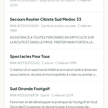
RNA W333006877 · Education et formation · Créée en
2001
Secours Routier Cibiste Sud Medoc 33
RNA W334000601 · Santé et action sociale · Créée en
1989
ASSISTANCE A TOUTES PERONNES EN DIFFICULTE SUR
LA ROUTE ET DANS LE PRIVE. PRETER MAIN FORTE A LA
FORCE PUBLIQUE EN CAS DE BESOIN. ASSISTER TOUTES
ASSOCIATIONS SPORTIVES QUI LE DESIRENT.
Spectacles Pour Tous
RNA W333000540 · Culture · Créée en 1989
Création d'un spectacle théâtral annuel et aide à diverses
associations, écoles et municipalités à créer ou animer un
spectacle
Sud Gironde Footgolf
RNA W333006939 · Sport · Créée en 2019
Favoriser et de développer la pratique du footgolf en Sud
Gironde D'organiser et de participer à tous types de