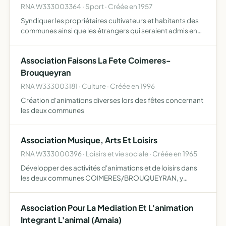
RNA W333003364 · Sport · Créée en 1957
Syndiquer les propriétaires cultivateurs et habitants des
communes ainsi que les étrangers qui seraient admis en
vue de l'organisa- tion de la chasse et de la protection des
propriétés et récoltes brouqueyran
Association Faisons La Fete Coimeres-
Brouqueyran
RNA W333003181 · Culture · Créée en 1996
Création d'animations diverses lors des fêtes concernant
les deux communes
Association Musique, Arts Et Loisirs
RNA W333000396 · Loisirs et vie sociale · Créée en 1965
Développer des activités d'animations et de loisirs dans
les deux communes COIMERES/BROUQUEYRAN, y
compris l'organisation de la fête locale.
Association Pour La Mediation Et L'animation
Integrant L'animal (Amaia)