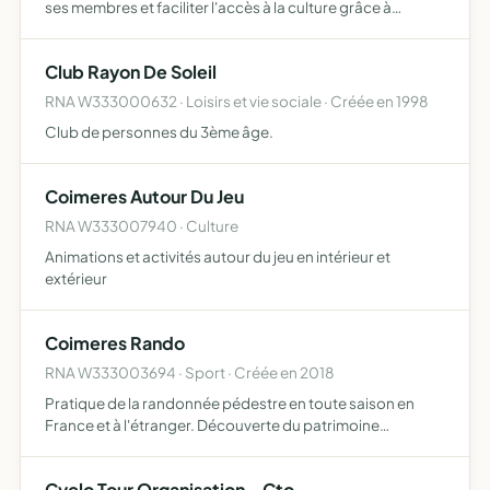
ses membres et faciliter l'accès à la culture grâce à
l'organisation de manifestations culturelles, sportives et
ludiques diversifiées
Club Rayon De Soleil
RNA W333000632 · Loisirs et vie sociale · Créée en 1998
Club de personnes du 3ème âge.
Coimeres Autour Du Jeu
RNA W333007940 · Culture
Animations et activités autour du jeu en intérieur et
extérieur
Coimeres Rando
RNA W333003694 · Sport · Créée en 2018
Pratique de la randonnée pédestre en toute saison en
France et à l'étranger. Découverte du patrimoine
historique et naturel. Pratique des activités culturelles,
loisirs et sportives, rattachées à la randonné pédestre
Cyclo Tour Organisation - Cto