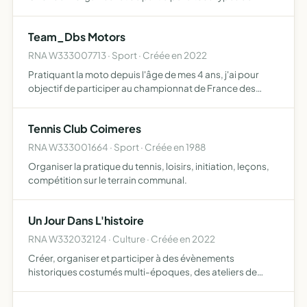
rencontres amicales et compétitions, nationales et
internationales
Team_Dbs Motors
RNA W333007713 · Sport · Créée en 2022
Pratiquant la moto depuis l'âge de mes 4 ans, j'ai pour
objectif de participer au championnat de France des
sables, mais il me faut des sponsors et des partenaires
pour pouvoir améliorer les performances et l'entretien
Tennis Club Coimeres
de…
RNA W333001664 · Sport · Créée en 1988
Organiser la pratique du tennis, loisirs, initiation, leçons,
compétition sur le terrain communal.
Un Jour Dans L'histoire
RNA W332032124 · Culture · Créée en 2022
Créer, organiser et participer à des évènements
historiques costumés multi-époques, des ateliers de
création et de confection de costumes historiques, des
conférences, des visites de musées et d'expositions ou