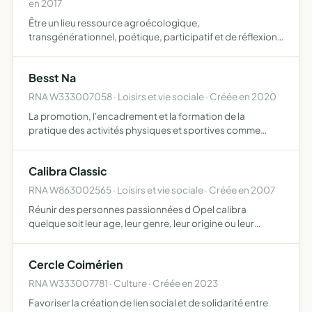
en 2017
Être un lieu ressource agroécologique,
transgénérationnel, poétique, participatif et de réflexion,
une école maternelle et élémentaire indépendante et
laïque éduquer, sensibiliser, promouvoir la relation à la
Besst Na
nature, à l'…
RNA W333007058 · Loisirs et vie sociale · Créée en 2020
La promotion, l'encadrement et la formation de la
pratique des activités physiques et sportives comme
facteur de santé publique pour tous
Calibra Classic
RNA W863002565 · Loisirs et vie sociale · Créée en 2007
Réunir des personnes passionnées d Opel calibra
quelque soit leur age, leur genre, leur origine ou leur
condition sociale
Cercle Coimérien
RNA W333007781 · Culture · Créée en 2023
Favoriser la création de lien social et de solidarité entre