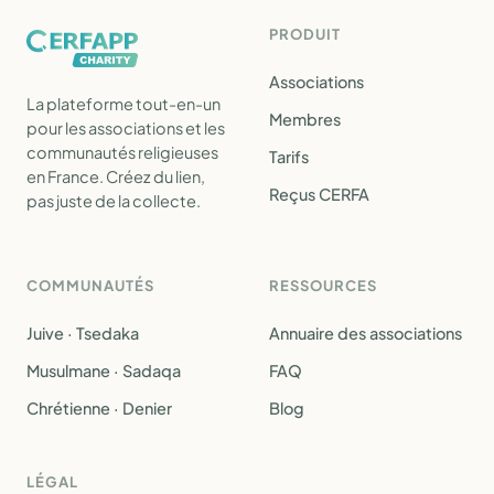
PRODUIT
Associations
La plateforme tout-en-un
Membres
pour les associations et les
communautés religieuses
Tarifs
en France. Créez du lien,
Reçus CERFA
pas juste de la collecte.
COMMUNAUTÉS
RESSOURCES
Juive · Tsedaka
Annuaire des associations
Musulmane · Sadaqa
FAQ
Chrétienne · Denier
Blog
LÉGAL