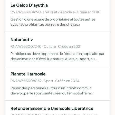
Le Galop D'ayuthia
RNA W333001890 · Loisirs et vie sociale · Créée en 2010
Gestion d'une écurie de propriétaire et toutes autres
activités profitant au bien être des chevaux
Natur'activ
RNA W333007240 · Culture · Créée en 2021
Participer au développement de l'éducation populaire par
des animations d'éveil à la nature, à l'art, au sport, au
développement rural ou toute autre activité en lien avec
ses objectifs promouvoir les prises en charges et…
Planete Harmonie
RNA W333008052 · Sport · Créée en 2024
Réunir des personnes autour d'un intérêt commun
développer le sport santé créer du lien social faire
découvrir nos sites naturels découvrir nos produits locaux
et en assurer leurs dégustations développer le tourisme
Refonder Ensemble Une Ecole Liberatrice
de pr…