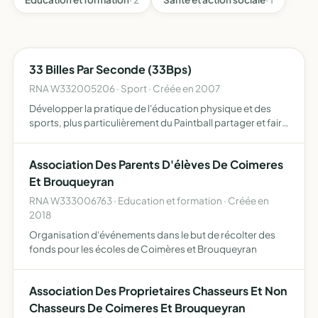
33 Billes Par Seconde (33Bps)
RNA W332005206 · Sport · Créée en 2007
Développer la pratique de l'éducation physique et des
sports, plus particulièrement du Paintball partager et faire
connaître les valeurs du sport selon l'éthique sportive et
de contribuer au respect des lois et règlements…
Association Des Parents D'élèves De Coimeres
Et Brouqueyran
RNA W333006763 · Education et formation · Créée en
2018
Organisation d'événements dans le but de récolter des
fonds pour les écoles de Coimères et Brouqueyran
Association Des Proprietaires Chasseurs Et Non
Chasseurs De Coimeres Et Brouqueyran