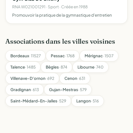
RNA W021001291 · Sport · Créée en 1988
Promouvoir la pratique de la gymnastique d'entretien
Associations dans les villes voisines
Bordeaux
· 11527
Pessac
· 1768
Mérignac
· 1507
Talence
· 1485
Bègles
· 874
Libourne
· 740
Villenave-D'ornon
· 692
Cenon
· 631
Gradignan
· 613
Gujan-Mestras
· 579
Saint-Médard-En-Jalles
· 529
Langon
· 516