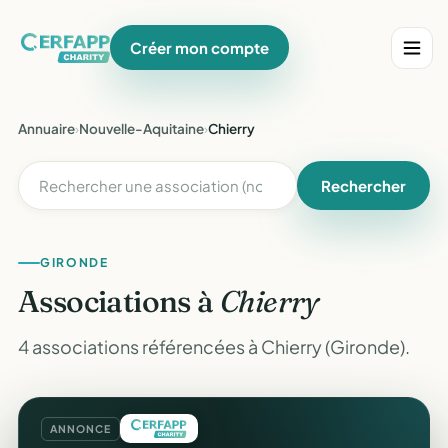
Créer mon compte
Annuaire
›
Nouvelle-Aquitaine
›
Chierry
Rechercher
GIRONDE
Associations à
Chierry
4 associations référencées à Chierry (Gironde).
ANNONCE