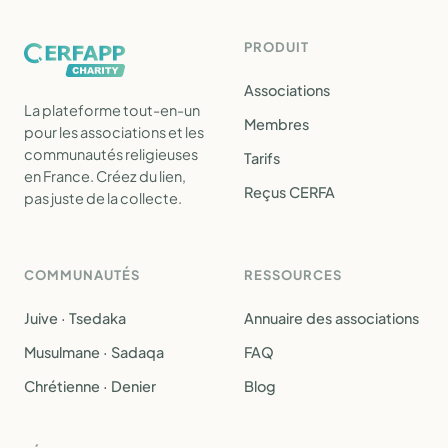
PRODUIT
Associations
La plateforme tout-en-un
Membres
pour les associations et les
communautés religieuses
Tarifs
en France. Créez du lien,
Reçus CERFA
pas juste de la collecte.
COMMUNAUTÉS
RESSOURCES
Juive · Tsedaka
Annuaire des associations
Musulmane · Sadaqa
FAQ
Chrétienne · Denier
Blog