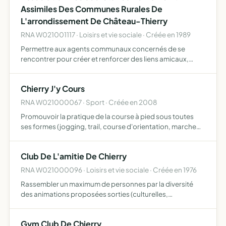
Assimiles Des Communes Rurales De
L'arrondissement De Château-Thierry
RNA W021001117 · Loisirs et vie sociale · Créée en 1989
Permettre aux agents communaux concernés de se
rencontrer pour créer et renforcer des liens amicaux,
enrichir leurs connaissances, exprimer pour faire mieux
comprendre leurs problèmes et leurs aspirations, s'unir
Chierry J'y Cours
pour déf…
RNA W021000067 · Sport · Créée en 2008
Promouvoir la pratique de la course à pied sous toutes
ses formes (jogging, trail, course d'orientation, marche
sportive, etc.)
Club De L'amitie De Chierry
RNA W021000096 · Loisirs et vie sociale · Créée en 1976
Rassembler un maximum de personnes par la diversité
des animations proposées sorties (culturelles,
sportives...), loisirs, réunions conviviales, échanges et
dialogues pour permettre à chacun de transmettre son
Gym Club De Chierry
savoir, act…