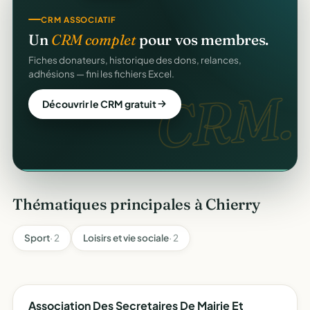
SITE WEB
CRM ASSOCIATIF
Votre site web d'association
offert
.
Un
CRM complet
pour vos membres.
Une page publique élégante et un site de collecte, prêts
Fiches donateurs, historique des dons, relances,
en cinq minutes. Sans webmaster.
adhésions — fini les fichiers Excel.
web
CRM.
Créer mon site gratuit
Découvrir le CRM gratuit
Thématiques principales à Chierry
Sport
· 2
Loisirs et vie sociale
· 2
Association Des Secretaires De Mairie Et