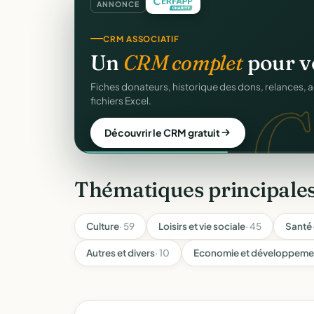
ANNONCE
CRM ASSOCIATIF
Un
CRM complet
pour v
C
Fiches donateurs, historique des dons, relances, a
fichiers Excel.
Découvrir le CRM gratuit
Thématiques principales
Culture
· 59
Loisirs et vie sociale
· 45
Santé 
Autres et divers
· 10
Economie et développemen