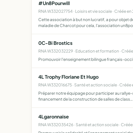
#Un8Pourwill
RNA W332027754 · Loisirs et vie sociale · Créée en
Cette association à but non lucratif, a pour objet 
maladie de Charcot pour cela, l'association un8p
0C-Bi Brostics
RNA W332032229 · Education et formation · Créé
Promouvoir l'enseignement bilingue français-occ
4L Trophy Floriane Et Hugo
RNA W332016675 · Santé et action sociale · Créée
Préparer notre équipage pour participer au rallye-
financement de la construction de salles de class…
4Lgaronnaise
RNA W332035426 · Santé et action sociale · Créé
Promouvoir la solidarité et l'engagement social de