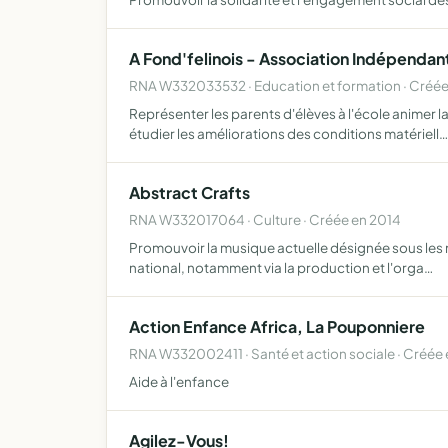
A Fond'felinois - Association Indépendan
RNA W332033532 · Education et formation · Créé
Représenter les parents d'élèves à l'école animer 
étudier les améliorations des conditions matériell…
Abstract Crafts
RNA W332017064 · Culture · Créée en 2014
Promouvoir la musique actuelle désignée sous les no
national, notamment via la production et l'orga…
Action Enfance Africa, La Pouponniere
RNA W332002411 · Santé et action sociale · Créée
Aide à l'enfance
Agilez-Vous!