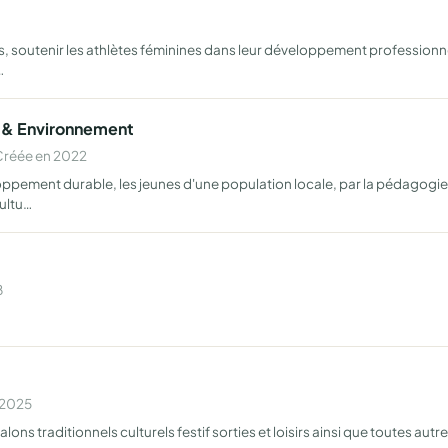
, soutenir les athlètes féminines dans leur développement professionne
…
s & Environnement
Créée en 2022
ement durable, les jeunes d'une population locale, par la pédagogie 
cultu…
8
n 2025
ns traditionnels culturels festif sorties et loisirs ainsi que toutes autre