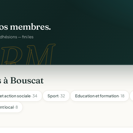
os membres.
RM.
dhésions — fini les
 à Bouscat
et action sociale
· 34
Sport
· 32
Education et formation
· 18
t local
· 8