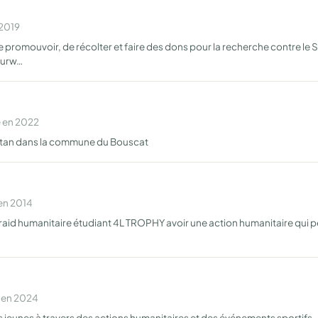
 2019
de promouvoir, de récolter et faire des dons pour la recherche contre le
ourw…
e en 2022
itan dans la commune du Bouscat
 en 2014
raid humanitaire étudiant 4L TROPHY avoir une action humanitaire qui pe
e en 2024
s jeunes à travers des actions humanitaires et des événements sportifs