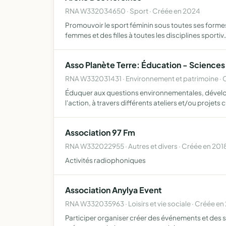
RNA W332034650 · Sport · Créée en 2024
Promouvoir le sport féminin sous toutes ses formes
femmes et des filles à toutes les disciplines sportiv
Asso Planète Terre: Éducation - Science
RNA W332031431 · Environnement et patrimoine · 
Éduquer aux questions environnementales, développ
l'action, à travers différents ateliers et/ou projets 
Association 97 Fm
RNA W332022955 · Autres et divers · Créée en 201
Activités radiophoniques
Association Anylya Event
RNA W332035963 · Loisirs et vie sociale · Créée e
Participer organiser créer des événements et des salo