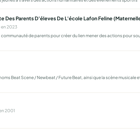
te Des Parents D'éleves De L'école Lafon Feline (Maternell
e en 2023
la communauté de parents pour créer du lien mener des actions pour sou
ms Beat Scene / Newbeat / Future Beat, ainsi que la scène musicale et le
 en 2001