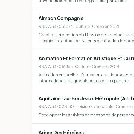
travers les compétitions organisées par la féd…
Almach Compagnie
RNA W332031074 · Culture · Créée en 2021
Création, promotion et diffusion de spectacles viv
l'imaginaire autour des valeurs d'entraide, de coo
Animation Et Formation Artistique Et Cultu
RNA W332016868 · Culture · Créée en 2014
Animation culturelle et formation artistique avec n
informatique, arts graphiques ou plastiques etc…
Aquitaine Taxi Bordeaux Métropole (A.t.
RNA W332027530 · Loisirs et vie sociale · Créée en
Développer les activités de transports de personn
Arène Des Héroïnes