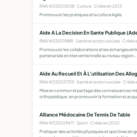
RNA W332015538 · Culture · Créée en 2013
Promouvoir les pratiques et la culture Agile
Aide A La Decision En Sante Publique (Ad
RNA W332019881 · Santé et action sociale · Créée 
Promouvoir les collaborations et les échanges entr
partenariale et interventionnelle au niveau région…
Aide Au Recueil Et À L'utilisation Des A
RNA W332027319 · Santé et action sociale · Créée 
Mise en commun et partage des connaissances médic
orthopédique, en promouvoir la formation et acqu
Alliance Médocaine De Tennis De Table
RNA W332029671 · Sport · Créée en 2020
Pratiquer des activités physiques et sportives en gé