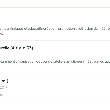
ants artistiques et éducatifs création, promotion et diffusion du théât
pé…
relle (A.f.a.c.33)
otamment organisation de cours et ateliers artistiques (théâtre, musiqu
b.m.)
 2019
es