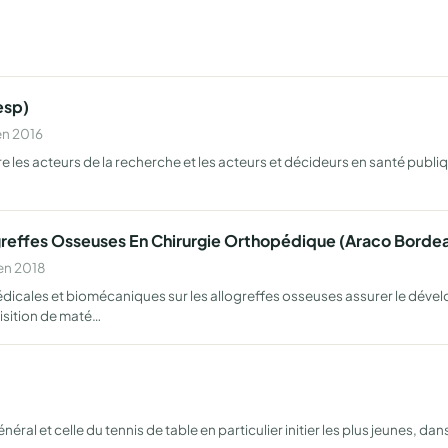
esp)
en 2016
e les acteurs de la recherche et les acteurs et décideurs en santé publ
llogreffes Osseuses En Chirurgie Orthopédique (Araco Borde
en 2018
ales et biomécaniques sur les allogreffes osseuses assurer le dévelop
isition de maté…
néral et celle du tennis de table en particulier initier les plus jeunes, 