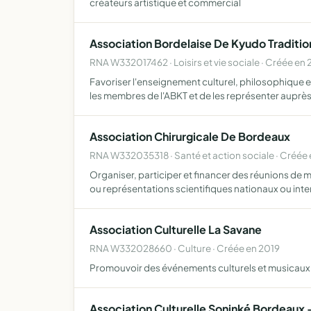
créateurs artistique et commercial
Association Bordelaise De Kyudo Traditio
RNA W332017462 · Loisirs et vie sociale · Créée en
Favoriser l'enseignement culturel, philosophique e
les membres de l'ABKT et de les représenter auprè
Association Chirurgicale De Bordeaux
RNA W332035318 · Santé et action sociale · Créée
Organiser, participer et financer des réunions de 
ou représentations scientifiques nationaux ou inte
Association Culturelle La Savane
RNA W332028660 · Culture · Créée en 2019
Promouvoir des événements culturels et musicaux 
Association Culturelle Soninké Bordeaux 