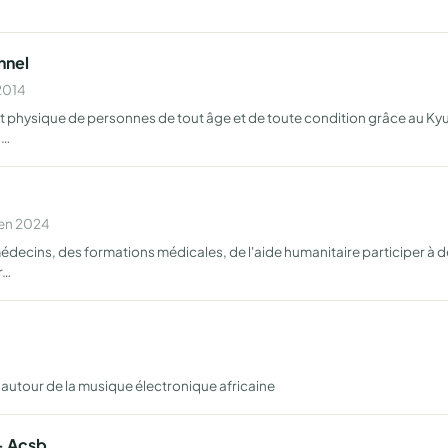
nnel
 2014
t physique de personnes de tout âge et de toute condition grâce au Kyudo
s…
 en 2024
médecins, des formations médicales, de l'aide humanitaire participer à
r…
autour de la musique électronique africaine
- Acsb