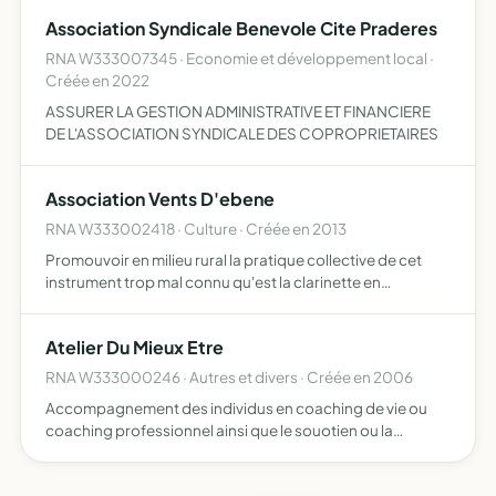
Association Syndicale Benevole Cite Praderes
RNA W333007345 · Economie et développement local ·
Créée en 2022
ASSURER LA GESTION ADMINISTRATIVE ET FINANCIERE
DE L'ASSOCIATION SYNDICALE DES COPROPRIETAIRES
Association Vents D'ebene
RNA W333002418 · Culture · Créée en 2013
Promouvoir en milieu rural la pratique collective de cet
instrument trop mal connu qu'est la clarinette en
organisant diverses manifestations publiques et par tout
autre moyen que l'association jugera approprié
Atelier Du Mieux Etre
RNA W333000246 · Autres et divers · Créée en 2006
Accompagnement des individus en coaching de vie ou
coaching professionnel ainsi que le souotien ou la
potentialisation de leurs projets. Faire connaitre au grand
public l'hypnose ericksonienne