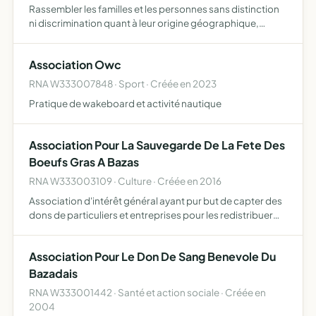
Rassembler les familles et les personnes sans distinction
ni discrimination quant à leur origine géographique,
sociale et culturelle, d'intervenir dans les domaines qu'elle
jugera nécessaire à la promotion et la venue en …
Association Owc
RNA W333007848 · Sport · Créée en 2023
Pratique de wakeboard et activité nautique
Association Pour La Sauvegarde De La Fete Des
Boeufs Gras A Bazas
RNA W333003109 · Culture · Créée en 2016
Association d'intérêt général ayant pur but de capter des
dons de particuliers et entreprises pour les redistribuer
aux éleveurs de boeufs de race bazadaise qui participent
à la fête du boeuf gras, fête traditionnelle dat…
Association Pour Le Don De Sang Benevole Du
Bazadais
RNA W333001442 · Santé et action sociale · Créée en
2004