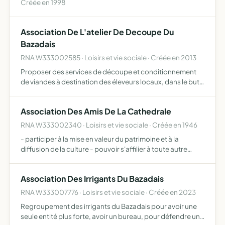
Créée en 1998
Association De L'atelier De Decoupe Du
Bazadais
RNA W333002585 · Loisirs et vie sociale · Créée en 2013
Proposer des services de découpe et conditionnement
de viandes à destination des éleveurs locaux, dans le but
de favoriser les ventes en circuits courts
Association Des Amis De La Cathedrale
RNA W333002340 · Loisirs et vie sociale · Créée en 1946
- participer à la mise en valeur du patrimoine et à la
diffusion de la culture - pouvoir s'affilier à toute autre
association poursuivant le même but
Association Des Irrigants Du Bazadais
RNA W333007776 · Loisirs et vie sociale · Créée en 2023
Regroupement des irrigants du Bazadais pour avoir une
seule entité plus forte, avoir un bureau, pour défendre un