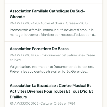
centre équestre organiser des manifestations autour du
cheval en partenariat avec le centre équestre Promouvoir
Association Familiale Catholique Du Sud-
les…
Gironde
RNA W333002470 · Autres et divers · Créée en 2013
Promouvoir la famille, communauté de vie et d'amour, le
mariage, l'ouverture à la vie et son respect, l'éducation de
ses membres et la responsabilité éducative des parents,
sa participation à la vie sociale étudier, affir…
Association Forestiere De Bazas
RNA W333001433 · Environnement et patrimoine · Créée
en 1989
Vulgarisation, Information et Documentantio forestière.
Prévenir les accidents de travail en forêt. Gérer des
matériels et des équipements forestiers et
pédagogiques. Gérer des frais de pension.
Association La Bazadaise : Centre Musical Et
Activites Diverses Pour Toutes Et Tous D'ici Et
D'ailleurs
RNA W333000106 · Culture · Créée en 1984