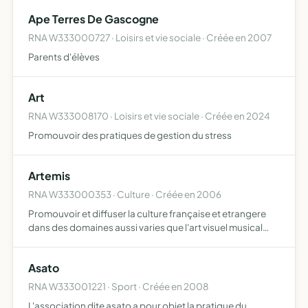
Ape Terres De Gascogne
RNA W333000727 · Loisirs et vie sociale · Créée en 2007
Parents d'élèves
Art
RNA W333008170 · Loisirs et vie sociale · Créée en 2024
Promouvoir des pratiques de gestion du stress
Artemis
RNA W333000353 · Culture · Créée en 2006
Promouvoir et diffuser la culture française et etrangere
dans des domaines aussi varies que l'art visuel musical
litteraire corporel et culinaire
Asato
RNA W333001221 · Sport · Créée en 2008
L'association dite asato a pour objet la pratique du