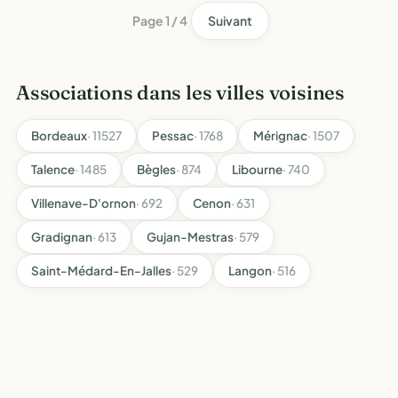
Page 1 / 4
Suivant
Associations dans les villes voisines
Bordeaux
· 11527
Pessac
· 1768
Mérignac
· 1507
Talence
· 1485
Bègles
· 874
Libourne
· 740
Villenave-D'ornon
· 692
Cenon
· 631
Gradignan
· 613
Gujan-Mestras
· 579
Saint-Médard-En-Jalles
· 529
Langon
· 516