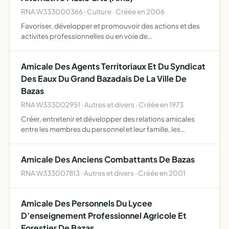
RNA W333000366 · Culture · Créée en 2006
Favoriser, développer et promouvoir des actions et des
activites professionnelles ou en voie de
professionalisation dans un champ d'intervention
artistique et culturel en organisant toute sorte de
Amicale Des Agents Territoriaux Et Du Syndicat
manifestation en rapport…
Des Eaux Du Grand Bazadais De La Ville De
Bazas
RNA W333002951 · Autres et divers · Créée en 1973
Créer, entretenir et développer des relations amicales
entre les membres du personnel et leur famille, les
bénévoles et les retraités
Amicale Des Anciens Combattants De Bazas
RNA W333007813 · Autres et divers · Créée en 2001
Amicale Des Personnels Du Lycee
D'enseignement Professionnel Agricole Et
Forestier De Bazas