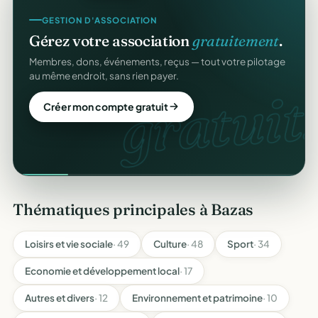
GESTION D'ASSOCIATION
Gérez votre association
gratuitement
.
Membres, dons, événements, reçus — tout votre pilotage
au même endroit, sans rien payer.
gratuit.
Créer mon compte gratuit
Thématiques principales à Bazas
Loisirs et vie sociale
· 49
Culture
· 48
Sport
· 34
Economie et développement local
· 17
Autres et divers
· 12
Environnement et patrimoine
· 10