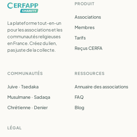
PRODUIT
Associations
La plateforme tout-en-un
Membres
pour les associations et les
communautés religieuses
Tarifs
en France. Créez du lien,
Reçus CERFA
pas juste de la collecte.
COMMUNAUTÉS
RESSOURCES
Juive · Tsedaka
Annuaire des associations
Musulmane · Sadaqa
FAQ
Chrétienne · Denier
Blog
LÉGAL