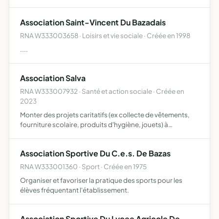
Association Saint-Vincent Du Bazadais
RNA W333003658 · Loisirs et vie sociale · Créée en 1998
....
Association Salva
RNA W333007932 · Santé et action sociale · Créée en
2023
Monter des projets caritatifs (ex collecte de vêtements,
fourniture scolaire, produits d'hygiène, jouets) à
destination de populations en local france, régional
france, national france ou étranger organiser des
Association Sportive Du C.e.s. De Bazas
campagnes …
RNA W333001360 · Sport · Créée en 1975
Organiser et favoriser la pratique des sports pour les
élèves fréquentant l'établissement.
Association Sportive Du Lycee Agricole De