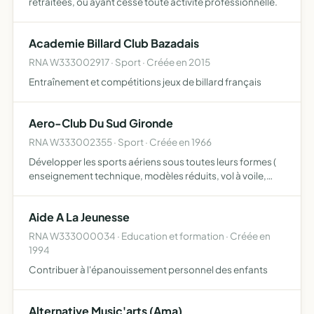
retraitées, ou ayant cessé toute activité professionnelle.
Academie Billard Club Bazadais
RNA W333002917 · Sport · Créée en 2015
Entraînement et compétitions jeux de billard français
Aero-Club Du Sud Gironde
RNA W333002355 · Sport · Créée en 1966
Développer les sports aériens sous toutes leurs formes (
enseignement technique, modèles réduits, vol à voile,
aviation légère, parachutisme et tout autre entrâinement
physique s'y rapportant ).
Aide A La Jeunesse
RNA W333000034 · Education et formation · Créée en
1994
Contribuer à l'épanouissement personnel des enfants
Alternative Music'arts (Ama)