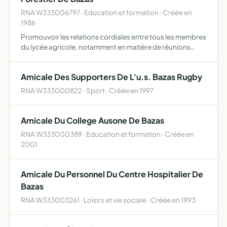
RNA W333006797 · Education et formation · Créée en
1986
Promouvoir les relations cordiales entre tous les membres
du lycée agricole, notamment en matière de réunions
d'accueil, ou à défaut, de participation aux évènements
familiaux survenus au cours de l'année, d'aide et d'ass…
Amicale Des Supporters De L'u.s. Bazas Rugby
RNA W333000822 · Sport · Créée en 1997
Amicale Du College Ausone De Bazas
RNA W333000389 · Education et formation · Créée en
2001
Amicale Du Personnel Du Centre Hospitalier De
Bazas
RNA W333003261 · Loisirs et vie sociale · Créée en 1993