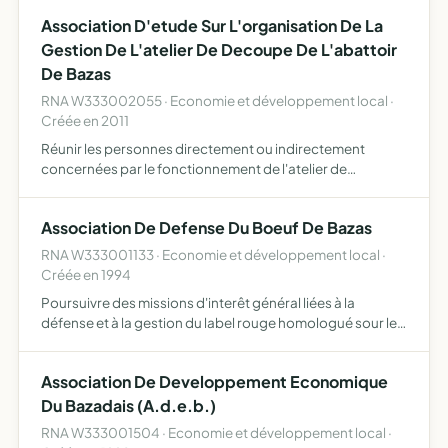
Association D'etude Sur L'organisation De La
Gestion De L'atelier De Decoupe De L'abattoir
De Bazas
RNA W333002055 · Economie et développement local ·
Créée en 2011
Réunir les personnes directement ou indirectement
concernées par le fonctionnement de l'atelier de
découpe de l'abattoir de Bazas pour constituer la
structure définitive chargée de son exploitation
Association De Defense Du Boeuf De Bazas
RNA W333001133 · Economie et développement local ·
Créée en 1994
Poursuivre des missions d'interêt général liées à la
défense et à la gestion du label rouge homologué sour le n
12.97, et/ou de l'identification géographique protégée
(IPG) Boeuf de Bazas (en cours d'homologation).
Association De Developpement Economique
Du Bazadais (A.d.e.b.)
RNA W333001504 · Economie et développement local ·