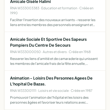
Amicale Gisèle Halimi
RNA W333003383 · Education et formation · Créée en
1990
Faciliter l'insertion des nouveaux arrivants - resserer les
liens entre les membres des personnels enseignant et
administratif.
Amicale Sociale Et Sportive Des Sapeurs
Pompiers Du Centre De Secours
RNA W333000050 · Autres et divers · Créée en 1968
Resserer les liens d'amitié et de camaraderie qui unissent
les membres de l'amicale frais de la fête annuelle,
concours, manoeuvres ayant pour objet le
perfectionnement de l'instruction du corps allocation au
Animation - Loisirs Des Personnes Agees De
décès d'un m…
L'hopital De Bazas.
RNA W333001111 · Loisirs et vie sociale · Créée en 1987
Promouvoir l'animation de l'hôpital et les loisirs des
personnes âgées et favoriser leurs relations avec
l'extérieur.