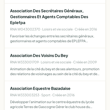
Association Des Secrétaires Généraux,
Gestionnaires Et Agents Comptables Des
Eplefpa
RNA W043002370 · Loisirs et vie sociale · Créée en 2016
Favoriser les échanges entre les secrétaires généraux,
gestionnaires et agents comptables de EPLEFPA
favoriser la diffusion des informations nécessaires à
l'amélioration des pratiques professionnelles des
Association Des Voisins Du Bey
secrétaires géné…
RNA W333001709 · Loisirs et vie sociale · Créée en 2009
Animation de la cité du bey et de ses alentours, promotion
des relations de voisinages au sein de la cité du bey et de
ses alentours
Association Equestre Bazadaise
RNA W333003253 · Sport · Créée en 2016
Développer l'animation sur le centre équestre du lycée
agricole Terres de Gascogne Gérer le club house du