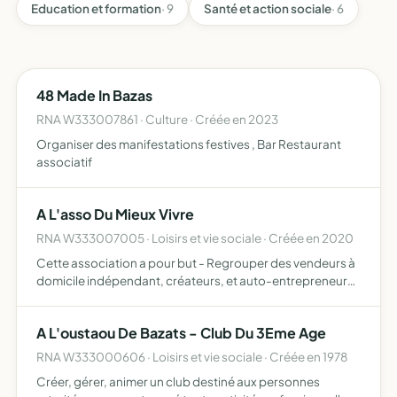
Education et formation
· 9
Santé et action sociale
· 6
48 Made In Bazas
RNA W333007861 · Culture · Créée en 2023
Organiser des manifestations festives , Bar Restaurant
associatif
A L'asso Du Mieux Vivre
RNA W333007005 · Loisirs et vie sociale · Créée en 2020
Cette association a pour but - Regrouper des vendeurs à
domicile indépendant, créateurs, et auto-entrepreneurs
- Aider les entrepreneurs à rejoindre un réseau - Faire
prospérer son réseau - Faire connaitre pratique et pro…
A L'oustaou De Bazats - Club Du 3Eme Age
RNA W333000606 · Loisirs et vie sociale · Créée en 1978
Créer, gérer, animer un club destiné aux personnes