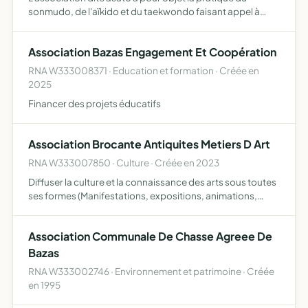
sonmudo, de l'aïkido et du taekwondo faisant appel à
toutes les techniques des sports de combat et des arts
martiaux traditionnels et de toute activités physiques et
Association Bazas Engagement Et Coopération
sp…
RNA W333008371 · Education et formation · Créée en
2025
Financer des projets éducatifs
Association Brocante Antiquites Metiers D Art
RNA W333007850 · Culture · Créée en 2023
Diffuser la culture et la connaissance des arts sous toutes
ses formes (Manifestations, expositions, animations,
conférences, ateliers pédagogiques ) dans la ville de
Bazas et ses environs Organiser des actions et manifes…
Association Communale De Chasse Agreee De
Bazas
RNA W333002746 · Environnement et patrimoine · Créée
en 1995