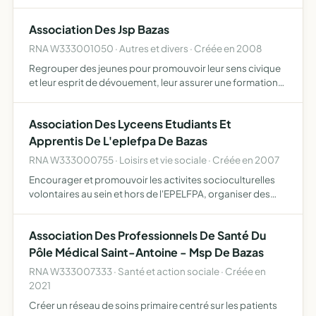
outil de travail et créer des projets en commun
Association Des Jsp Bazas
RNA W333001050 · Autres et divers · Créée en 2008
Regrouper des jeunes pour promouvoir leur sens civique
et leur esprit de dévouement, leur assurer une formation
civique et théorique enrichissante sur le plan personnel,
préparer par des cours théoriques, des démonstratio…
Association Des Lyceens Etudiants Et
Apprentis De L'eplefpa De Bazas
RNA W333000755 · Loisirs et vie sociale · Créée en 2007
Encourager et promouvoir les activites socioculturelles
volontaires au sein et hors de l'EPELFPA, organiser des
activites ou animations sportives et de plein air, contribuer
à assurer la vie et le fonctionnement du foyer …
Association Des Professionnels De Santé Du
Pôle Médical Saint-Antoine - Msp De Bazas
RNA W333007333 · Santé et action sociale · Créée en
2021
Créer un réseau de soins primaire centré sur les patients