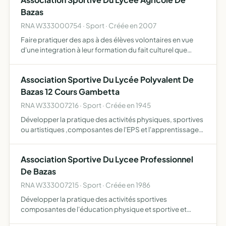
Bazas
RNA W333000754 · Sport · Créée en 2007
Faire pratiquer des aps à des élèves volontaires en vue
d'une integration à leur formation du fait culturel que
constitue le sport, par la connaissance de sa nature, de
ses caractéristiques officiellement établies, de sa …
Association Sportive Du Lycée Polyvalent De
Bazas 12 Cours Gambetta
RNA W333007216 · Sport · Créée en 1945
Développer la pratique des activités physiques, sportives
ou artistiques ,composantes de l'EPS et l'apprentissage
de la vie associative.
Association Sportive Du Lycee Professionnel
De Bazas
RNA W333007215 · Sport · Créée en 1986
Développer la pratique des activités sportives
composantes de l'éducation physique et sportive et
l'apprentissage de la vie