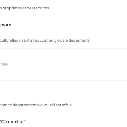
es proprietes et des recoltes
henard
culturelles visant a l'éducation globale des enfants
 1983
omite departemental auquel il est affilie
"C.o.s.d.s."