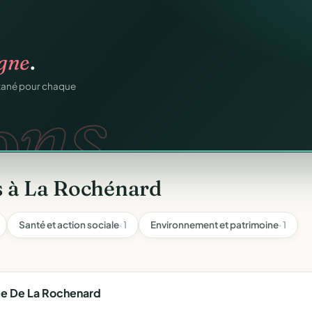
os membres.
igne
.
RM.
dhésions — fini les
ons.
ntané pour chaque
s à La Rochénard
Santé et action sociale
· 1
Environnement et patrimoine
· 1
e De La Rochenard