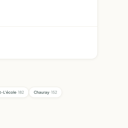
t-L'école
· 182
Chauray
· 152