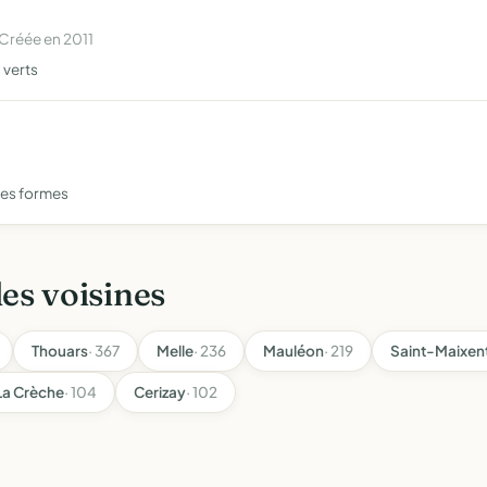
Créée en 2011
 verts
ses formes
les voisines
Thouars
· 367
Melle
· 236
Mauléon
· 219
Saint-Maixen
La Crèche
· 104
Cerizay
· 102