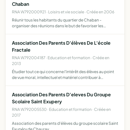
Chaban
RNA W792000921 · Loisirs et vie sociale · Créée en 2006
Réunir tous les habitants du quartier de Chaban -
organiser des réunions dans le but de favoriser les
contacts entre les habitants du quartier de Chaban.
Améliorer et préserver le cadre de vie du quartier de
Association Des Parents D'élèves De L'école
Chaban. Etre …
Fractale
RNA W792004187 · Education et formation · Créée en
2013
Étudier tout ce qui concerne l'intérêt des élèves au point
de vue moral, intellectuel et matériel contribuer à
améliorer les conditions de la vie scolaire des élèves et
leur épanouissement participer aux activités scolair…
Association Des Parents D'eleves Du Groupe
Scolaire Saint Exupery
RNA W792005530 · Education et formation · Créée en
2017
Association des parents d'élèves du groupe scolaire Saint
Exupéry de Chauray