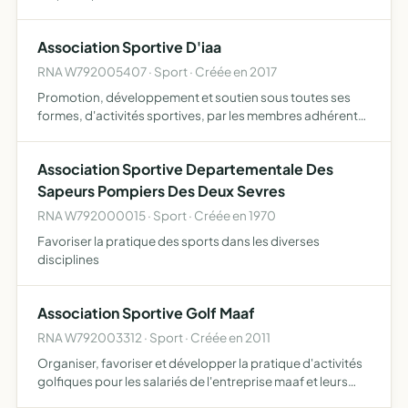
faveur du climat, en direction de tout public ses actions
sont portées par des valeurs de laïcité, d'entraide, …
Association Sportive D'iaa
RNA W792005407 · Sport · Créée en 2017
Promotion, développement et soutien sous toutes ses
formes, d'activités sportives, par les membres adhérents
et non adhérents
Association Sportive Departementale Des
Sapeurs Pompiers Des Deux Sevres
RNA W792000015 · Sport · Créée en 1970
Favoriser la pratique des sports dans les diverses
disciplines
Association Sportive Golf Maaf
RNA W792003312 · Sport · Créée en 2011
Organiser, favoriser et développer la pratique d'activités
golfiques pour les salariés de l'entreprise maaf et leurs
ayants droits