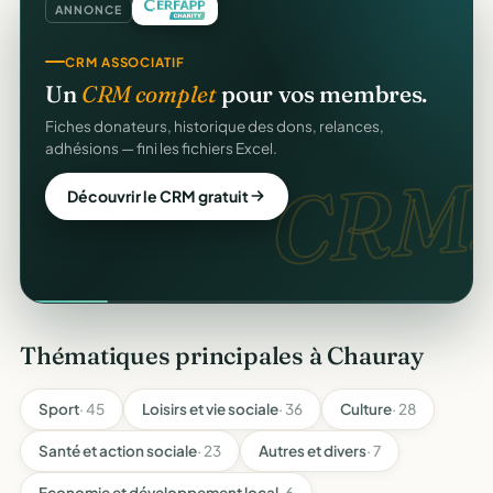
ANNONCE
CRM ASSOCIATIF
Un
CRM complet
pour vos membres.
Fiches donateurs, historique des dons, relances,
adhésions — fini les fichiers Excel.
CRM.
Découvrir le CRM gratuit
Thématiques principales à Chauray
Sport
· 45
Loisirs et vie sociale
· 36
Culture
· 28
Santé et action sociale
· 23
Autres et divers
· 7
Economie et développement local
· 6