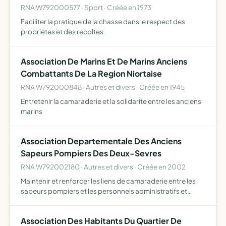
RNA W792000577 · Sport · Créée en 1973
Faciliter la pratique de la chasse dans le respect des
proprietes et des recoltes
Association De Marins Et De Marins Anciens
Combattants De La Region Niortaise
RNA W792000848 · Autres et divers · Créée en 1945
Entretenir la camaraderie et la solidarite entre les anciens
marins
Association Departementale Des Anciens
Sapeurs Pompiers Des Deux-Sevres
RNA W792002180 · Autres et divers · Créée en 2002
Maintenir et renforcer les liens de camaraderie entre les
sapeurs pompiers et les personnels administratifs et
techniques ayant cessé leur activité et ceux qui sont en
activité de service. Défendre les intérêts matériels …
Association Des Habitants Du Quartier De