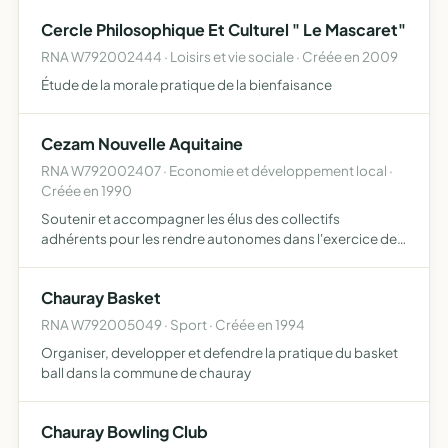
des évènements conviviaux et de prendre éventuellement
Cercle Philosophique Et Culturel " Le Mascaret"
p…
RNA W792002444 · Loisirs et vie sociale · Créée en 2009
Étude de la morale pratique de la bienfaisance
Cezam Nouvelle Aquitaine
RNA W792002407 · Economie et développement local ·
Créée en 1990
Soutenir et accompagner les élus des collectifs
adhérents pour les rendre autonomes dans l'exercice de
leur mandat organiser à l'intention des instances
représentatives du personnel des stages d'initiation et de
Chauray Basket
formation…
RNA W792005049 · Sport · Créée en 1994
Organiser, developper et defendre la pratique du basket
ball dans la commune de chauray
Chauray Bowling Club