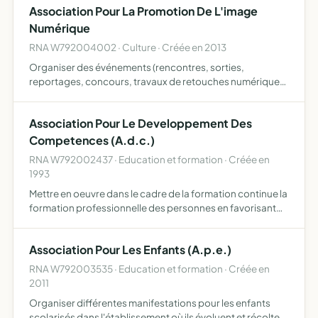
Association Pour La Promotion De L'image
Numérique
RNA W792004002 · Culture · Créée en 2013
Organiser des événements (rencontres, sorties,
reportages, concours, travaux de retouches numériques)
liés à la pratique photographique et vidéo numérique
réaliser des reportages, des événements festifs, fêtes
Association Pour Le Developpement Des
populaires,…
Competences (A.d.c.)
RNA W792002437 · Education et formation · Créée en
1993
Mettre en oeuvre dans le cadre de la formation continue la
formation professionnelle des personnes en favorisant
par tous moyens appropries leur développement
individuel, l'acquisition d'une qualification, l'adaptation
Association Pour Les Enfants (A.p.e.)
au…
RNA W792003535 · Education et formation · Créée en
2011
Organiser différentes manifestations pour les enfants
scolarisés dans l'établissement où ils évoluent et récolter