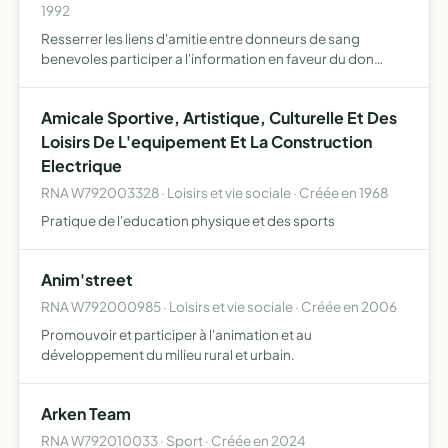
1992
Resserrer les liens d'amitie entre donneurs de sang
benevoles participer a l'information en faveur du don
benevole du sang en liaison avec le centre departemental
de transfusion sanguine et
Amicale Sportive, Artistique, Culturelle Et Des
Loisirs De L'equipement Et La Construction
Electrique
RNA W792003328 · Loisirs et vie sociale · Créée en 1968
Pratique de l'education physique et des sports
Anim'street
RNA W792000985 · Loisirs et vie sociale · Créée en 2006
Promouvoir et participer à l'animation et au
développement du milieu rural et urbain.
Arken Team
RNA W792010033 · Sport · Créée en 2024