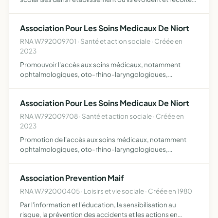
des fonds à but non lucratif pour financer ces
manifestations, avec l'équipe enseignante ou non (sorties
Association Pour Les Soins Medicaux De Niort
sc…
RNA W792009701 · Santé et action sociale · Créée en
2023
Promouvoir l'accès aux soins médicaux, notamment
ophtalmologiques, oto-rhino-laryngologiques,
dermatologiques et de médecine générale, au bénéfice
de tous, notamment des individus les plus démunis et plus
Association Pour Les Soins Medicaux De Niort
largement des pe…
RNA W792009708 · Santé et action sociale · Créée en
2023
Promotion de l'accès aux soins médicaux, notamment
ophtalmologiques, oto-rhino-laryngologiques,
dermatologiques et de médecine générale
Association Prevention Maif
RNA W792000405 · Loisirs et vie sociale · Créée en 1980
Par l'information et l'éducation, la sensibilisation au
risque, la prévention des accidents et les actions en