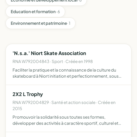
Education et formation
· 6
Environnement et patrimoine
· 1
'N.s.a.' Niort Skate Association
RNA W792004843 · Sport · Créée en 1998
Faciliter la pratique et la connaissance de la culture du
skateboard à Niort initiation et perfectionnement, sous
réserve d'un diplôme organiser des inaugurations,
évènements, manifestations sportives, démonstrations,
2X2 L Trophy
pre…
RNA W792004829 · Santé et action sociale · Créée en
2015
Promouvoir la solidarité sous toutes ses formes,
développer des activités à caractère sportif, culturel et
social, notamment des voyages scolaires, un rallye raid,
projet de classe