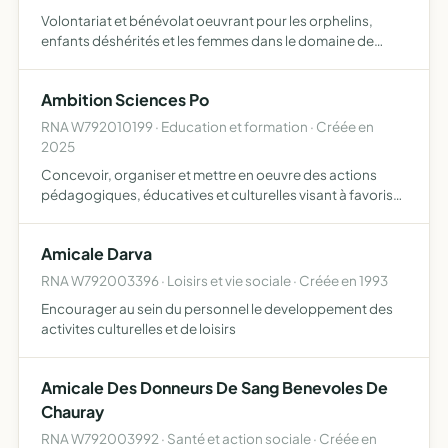
Volontariat et bénévolat oeuvrant pour les orphelins,
enfants déshérités et les femmes dans le domaine de
l'éducation, la réhabilitation et l'insertion dans leur vie
civile ainsi que leur santé
Ambition Sciences Po
RNA W792010199 · Education et formation · Créée en
2025
Concevoir, organiser et mettre en oeuvre des actions
pédagogiques, éducatives et culturelles visant à favoriser
l égalité des chances et la réussite des élèves dans l accès
aux études supérieures, en particulier dans les …
Amicale Darva
RNA W792003396 · Loisirs et vie sociale · Créée en 1993
Encourager au sein du personnel le developpement des
activites culturelles et de loisirs
Amicale Des Donneurs De Sang Benevoles De
Chauray
RNA W792003992 · Santé et action sociale · Créée en