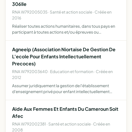
306Ile
RNA W792005035 · Santé et action sociale · Créée en
2016
Réaliser toutes actions humanitaires, dans tous pays en
participant à toutes actions et/ou épreuves ou
manifestations à caractère sportif et/ou culturel en faveur
de tout public
Agneeip (Association Niortaise De Gestion De
L'ecole Pour Enfants Intellectuellement
Precoces)
RNA W792003640 · Education et formation · Créée en
2012
Assumer juridiquement la gestion de l'établissement
d'enseignement privé pour enfant intellectuellement
précoce fractale fondé par richard dorard et benoit véron
le 22 janvier 2012 l'association pourra se livrer à toute a…
Aide Aux Femmes Et Enfants Du Cameroun Soit
Afec
RNA W792002381 · Santé et action sociale · Créée en
2008