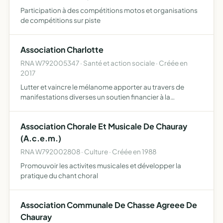
Participation à des compétitions motos et organisations
de compétitions sur piste
Association Charlotte
RNA W792005347 · Santé et action sociale · Créée en
2017
Lutter et vaincre le mélanome apporter au travers de
manifestations diverses un soutien financier à la
recherche médicale pour faire reculer et éradiquer ce
fléau par tous les moyens communiquer et informer de la
Association Chorale Et Musicale De Chauray
préventi…
(A.c.e.m.)
RNA W792002808 · Culture · Créée en 1988
Promouvoir les activites musicales et développer la
pratique du chant choral
Association Communale De Chasse Agreee De
Chauray