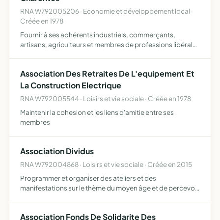
RNA W792005206 · Economie et développement local ·
Créée en 1978
Fournir à ses adhérents industriels, commerçants,
artisans, agriculteurs et membres de professions libérales
et titulaires de charges et offices tous services en matière
de gestion notamment dans les domaines de l'assista…
Association Des Retraites De L'equipement Et
La Construction Electrique
RNA W792005544 · Loisirs et vie sociale · Créée en 1978
Maintenir la cohesion et les liens d'amitie entre ses
membres
Association Dividus
RNA W792004868 · Loisirs et vie sociale · Créée en 2015
Programmer et organiser des ateliers et des
manifestations sur le thème du moyen âge et de percevoir
toutes rétributions à chaque prestation, stipulée dans un
contrat ou une convention
Association Fonds De Solidarite Des