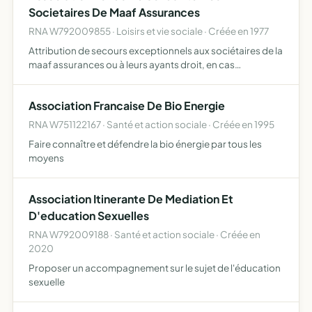
Societaires De Maaf Assurances
RNA W792009855 · Loisirs et vie sociale · Créée en 1977
Attribution de secours exceptionnels aux sociétaires de la
maaf assurances ou à leurs ayants droit, en cas
d'évènements non pris en charge par les contrats
souscrits et ne pouvant bénéficier d'un règlement
Association Francaise De Bio Energie
commercial, alo…
RNA W751122167 · Santé et action sociale · Créée en 1995
Faire connaître et défendre la bio énergie par tous les
moyens
Association Itinerante De Mediation Et
D'education Sexuelles
RNA W792009188 · Santé et action sociale · Créée en
2020
Proposer un accompagnement sur le sujet de l'éducation
sexuelle