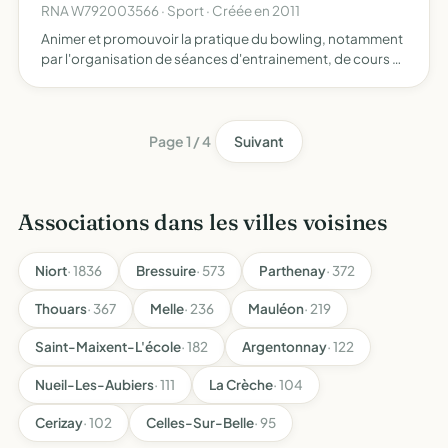
RNA W792003566 · Sport · Créée en 2011
Animer et promouvoir la pratique du bowling, notamment
par l'organisation de séances d'entrainement, de cours et
d'initiation organiser des compétitions clubs ou fédérales
organiser des manifestations exceptionnelles, à c…
Page 1 / 4
Suivant
Associations dans les villes voisines
Niort
· 1836
Bressuire
· 573
Parthenay
· 372
Thouars
· 367
Melle
· 236
Mauléon
· 219
Saint-Maixent-L'école
· 182
Argentonnay
· 122
Nueil-Les-Aubiers
· 111
La Crèche
· 104
Cerizay
· 102
Celles-Sur-Belle
· 95