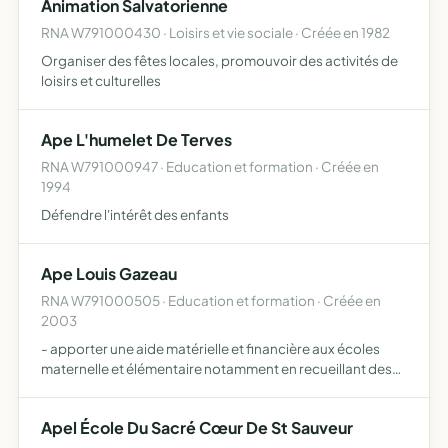
Animation Salvatorienne
RNA W791000430 · Loisirs et vie sociale · Créée en 1982
Organiser des fêtes locales, promouvoir des activités de
loisirs et culturelles
Ape L'humelet De Terves
RNA W791000947 · Education et formation · Créée en
1994
Défendre l'intérêt des enfants
Ape Louis Gazeau
RNA W791000505 · Education et formation · Créée en
2003
- apporter une aide matérielle et financière aux écoles
maternelle et élémentaire notamment en recueillant des
fonds par le biais de diverses actions - animer la
communauté de parents afin de créer du lien - apporter
Apel École Du Sacré Cœur De St Sauveur
son …