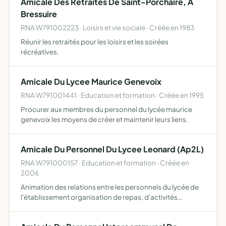
Amicale Des Retraites De Saint-Porchaire, A
Bressuire
RNA W791002223 · Loisirs et vie sociale · Créée en 1983
Réunir les retraités pour les loisirs et les soirées
récréatives.
Amicale Du Lycee Maurice Genevoix
RNA W791001441 · Education et formation · Créée en 1995
Procurer aux membres du personnel du lycée maurice
genevoix les moyens de créer et maintenir leurs liens.
Amicale Du Personnel Du Lycee Leonard (Ap2L)
RNA W791000157 · Education et formation · Créée en
2006
Animation des relations entre les personnels du lycée de
l'établissement organisation de repas, d'activités
culturelles sportives,....