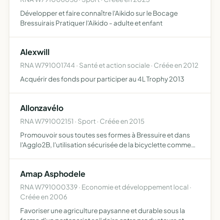
Développer et faire connaître l'Aikido sur le Bocage
Bressuirais Pratiquer l'Aikido - adulte et enfant
Alexwill
RNA W791001744 · Santé et action sociale · Créée en 2012
Acquérir des fonds pour participer au 4L Trophy 2013
Allonzavélo
RNA W791002151 · Sport · Créée en 2015
Promouvoir sous toutes ses formes à Bressuire et dans
l'Agglo2B, l'utilisation sécurisée de la bicyclette comme
moyen de déplacement doux à part entière, y compris en
combinaison avec d'autres modes de transport être
Amap Asphodele
part…
RNA W791000339 · Economie et développement local ·
Créée en 2006
Favoriser une agriculture paysanne et durable sous la