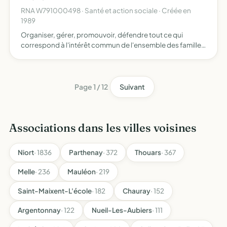
RNA W791000498 · Santé et action sociale · Créée en
1989
Organiser, gérer, promouvoir, défendre tout ce qui
correspond à l'intérêt commun de l'ensemble des familles
et des habitants du milieu rural, tant en ce qui concerne les
intérêts et besoins matériels et moraux qu'économiq…
Page 1 / 12
Suivant
Associations dans les villes voisines
Niort
· 1836
Parthenay
· 372
Thouars
· 367
Melle
· 236
Mauléon
· 219
Saint-Maixent-L'école
· 182
Chauray
· 152
Argentonnay
· 122
Nueil-Les-Aubiers
· 111