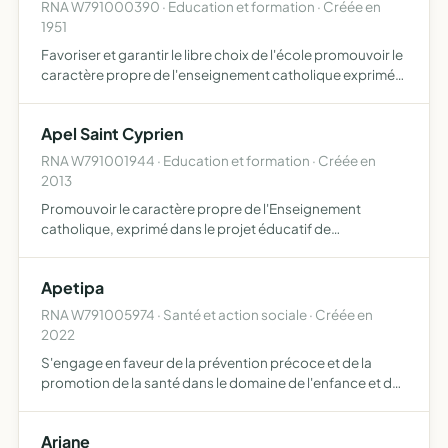
RNA W791000390 · Education et formation · Créée en
1951
Favoriser et garantir le libre choix de l'école promouvoir le
caractère propre de l'enseignement catholique exprimé
dans le projet éducatif de l'établissement mettre en uvre
et faire connaître le projet de mouvement des A…
Apel Saint Cyprien
RNA W791001944 · Education et formation · Créée en
2013
Promouvoir le caractère propre de l'Enseignement
catholique, exprimé dans le projet éducatif de
l'établissement mettre en uvre le projet du mouvement
des APEL représenter les familles auprès des pouvoirs
Apetipa
publics et de tou…
RNA W791005974 · Santé et action sociale · Créée en
2022
S'engage en faveur de la prévention précoce et de la
promotion de la santé dans le domaine de l'enfance et de
la parentalité
Ariane