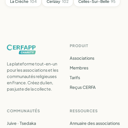
La Crèche
· 104
Cerizay
· 102
Celles-Sur-Belle
· 95
PRODUIT
Associations
La plateforme tout-en-un
Membres
pour les associations et les
communautés religieuses
Tarifs
en France. Créez du lien,
Reçus CERFA
pas juste de la collecte.
COMMUNAUTÉS
RESSOURCES
Juive · Tsedaka
Annuaire des associations