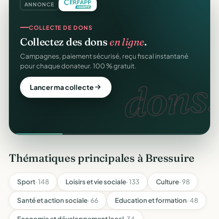
ANNONCE
COLLECTE DE DONS
Collectez des dons
en ligne
.
Campagnes, paiement sécurisé, reçu fiscal instantané
pour chaque donateur. 100 % gratuit.
dons.
Lancer ma collecte
Thématiques principales à Bressuire
Sport
· 148
Loisirs et vie sociale
· 133
Culture
· 98
Santé et action sociale
· 66
Education et formation
· 48
Economie et développement local
· 34