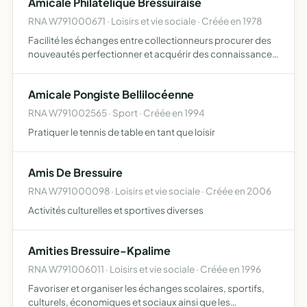
Amicale Philatelique Bressuiraise
RNA W791000671 · Loisirs et vie sociale · Créée en 1978
Facilité les échanges entre collectionneurs procurer des
nouveautés perfectionner et acquérir des connaissances
philatéliques.
Amicale Pongiste Bellilocéenne
RNA W791002565 · Sport · Créée en 1994
Pratiquer le tennis de table en tant que loisir
Amis De Bressuire
RNA W791000098 · Loisirs et vie sociale · Créée en 2006
Activités culturelles et sportives diverses
Amities Bressuire-Kpalime
RNA W791006011 · Loisirs et vie sociale · Créée en 1996
Favoriser et organiser les échanges scolaires, sportifs,
culturels, économiques et sociaux ainsi que les