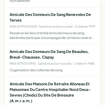
tout adhérent
Amicale Des Donneurs De Sang Benevoles De
Terves
RNA W791000639 · Santé et action sociale · Créée en 1979
Resserrer les liens d'amitié entre donneurs de sang
bénévoles participer à la propagande, en liaison avec le
centre départemental de transfusion sanguine et l'union
départementale des donneurs de sang bénévoles des
Amicale Des Donneurs De Sang De Beaulieu,
deux-s…
Breuil-Chaussee, Clazay
RNA W791001995 · Santé et action sociale · Créée en 1988
Organisation des collectes de sang
Amicale Des Maisons De Retraite Alloneau Et
Maisonnee Du Centre Hospitalier Nord Deux-
Sevres (Chnds) Du Site De Bressuire
(A.m.r.a.m.)