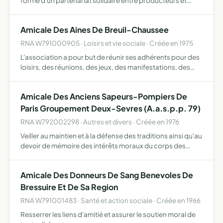
forme d'un partenariat solidaire entre producteurs et
consommateurs. Promouvoir des produits de qualité, de
saison, variés, écologiquement sains et socialement
Amicale Des Aines De Breuil-Chaussee
équitab…
RNA W791000905 · Loisirs et vie sociale · Créée en 1975
L'association a pour but de réunir ses adhérents pour des
loisirs, des réunions, des jeux, des manifestations, des
moments conviviaux, elle pourra organiser des
évènements permettant de favoriser l'objet principal de
Amicale Des Anciens Sapeurs-Pompiers De
l'as…
Paris Groupement Deux-Sevres (A.a.s.p.p. 79)
RNA W792002298 · Autres et divers · Créée en 1976
Veiller au maintien et à la défense des traditions ainsi qu'au
devoir de mémoire des intérêts moraux du corps des
sapeurs-pompiers de Paris promouvoir l'entraide entre
ses membres et leurs familles ainsi qu'assister ou se…
Amicale Des Donneurs De Sang Benevoles De
Bressuire Et De Sa Region
RNA W791001483 · Santé et action sociale · Créée en 1966
Resserrer les liens d'amitié et assurer le soutien moral de