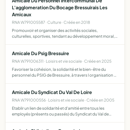
Amicale Du Personnel Intercommunal De
L'agglomeration Du Bocage Bressuirais Les
Amicaux
RNA W791005587 · Culture · Créée en 2018
Promouvoir et organiser des activités sociales,
culturelles, sportives, tendant au développement moral,
intellectuel et physique de ses membres Créer de la
convivialité entre les membres
Amicale Du Psig Bressuire
RNA W791006311 · Loisirs et vie sociale · Créée en 2025
Favoriser la cohésion, la solidarité et le bien-être du
personnel du PSIG de Bressuire, à travers l organisation d
activités sociales, culturelles, sportives et de loisirs
Promouvoir l image et les valeurs du PSIG auprès …
Amicale Du Syndicat Du Val De Loire
RNA W791000556 · Loisirs et vie sociale · Créée en 2005
Etablir un lien de solidarité et d'amitié entre tous les
employés (présents ou passés) du Syndicat du Val de
Loire.