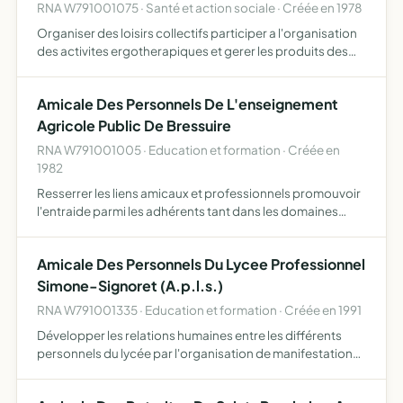
RNA W791001075 · Santé et action sociale · Créée en 1978
Organiser des loisirs collectifs participer a l'organisation
des activites ergotherapiques et gerer les produits des
ventes d'objets et d'articles divers confectionnes dans le
cadre de ces activites. reunir par des dons, …
Amicale Des Personnels De L'enseignement
Agricole Public De Bressuire
RNA W791001005 · Education et formation · Créée en
1982
Resserrer les liens amicaux et professionnels promouvoir
l'entraide parmi les adhérents tant dans les domaines
sociaux que culturels et de loisirs
Amicale Des Personnels Du Lycee Professionnel
Simone-Signoret (A.p.l.s.)
RNA W791001335 · Education et formation · Créée en 1991
Développer les relations humaines entre les différents
personnels du lycée par l'organisation de manifestations
communes.