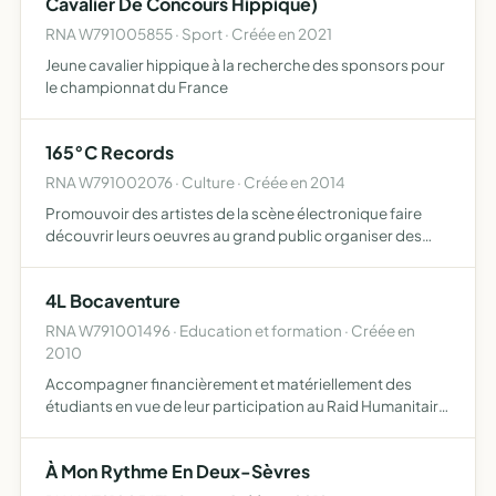
Cavalier De Concours Hippique)
RNA W791005855 · Sport · Créée en 2021
Jeune cavalier hippique à la recherche des sponsors pour
le championnat du France
165°C Records
RNA W791002076 · Culture · Créée en 2014
Promouvoir des artistes de la scène électronique faire
découvrir leurs oeuvres au grand public organiser des
soirées ou des évènements pour que celle-ci puisse
s'auto-gérer
4L Bocaventure
RNA W791001496 · Education et formation · Créée en
2010
Accompagner financièrement et matériellement des
étudiants en vue de leur participation au Raid Humanitaire
4L Trophy
À Mon Rythme En Deux-Sèvres