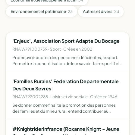
Environnement et patrimoine
· 23
Autres et divers
· 23
'Enjeux', Association Sport Adapte Du Bocage
RNA W791000759 · Sport · Créée en 2002
Promouvoir auprès des personnes déficientes, le sport.
Permettre la concrétisation de leur savoir-faire sportif et
cognitif par leur participation à des
compétitions.Promouvoir des rencontres à caractère de
'Familles Rurales' Federation Departementale
loisirs. Perme…
Des Deux Sevres
RNA W792002288 · Loisirs et vie sociale · Créée en 1946
Se donner comme finalite la promotion des personnes
des familles et du milieu rural. entend contribuer au
developpement d'un environnement favorable aux
familles en milieu rural
#Knightriderinfrance (Roxanne Knight - Jeune