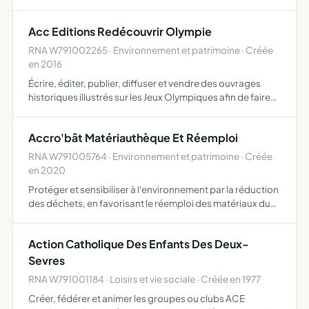
handicap, documentaires etc pour proposer une
programmation ouverte à tous les publics rendre
Acc Editions Redécouvrir Olympie
accessible la…
RNA W791002265 · Environnement et patrimoine · Créée
en 2016
Écrire, éditer, publier, diffuser et vendre des ouvrages
historiques illustrés sur les Jeux Olympiques afin de faire
revivre les jeux antiques établir une chronologie inédite
Accro'bât Matériauthèque Et Réemploi
RNA W791005764 · Environnement et patrimoine · Créée
en 2020
Protéger et sensibiliser à l'environnement par la réduction
des déchets, en favorisant le réemploi des matériaux du
bâtiment gérer une matériauthèque (collecter, valoriser,
recycler, vendre, sensibiliser) favoriser l'inse…
Action Catholique Des Enfants Des Deux-
Sevres
RNA W791001184 · Loisirs et vie sociale · Créée en 1977
Créer, fédérer et animer les groupes ou clubs ACE