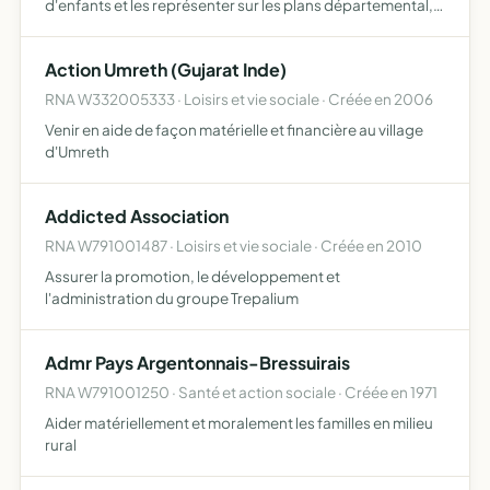
d'enfants et les représenter sur les plans départemental,
diocésain et local. Diffuser sur le département tous les
moyens éducatifs réalisés par la fédération nationale de…
Action Umreth (Gujarat Inde)
RNA W332005333 · Loisirs et vie sociale · Créée en 2006
Venir en aide de façon matérielle et financière au village
d'Umreth
Addicted Association
RNA W791001487 · Loisirs et vie sociale · Créée en 2010
Assurer la promotion, le développement et
l'administration du groupe Trepalium
Admr Pays Argentonnais-Bressuirais
RNA W791001250 · Santé et action sociale · Créée en 1971
Aider matériellement et moralement les familles en milieu
rural