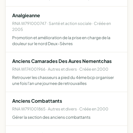
rencontres, visites ou séjours des délégations des deux
villes jumelées. participer aux projets de coopération et
Analgieanne
de…
RNA W791000747 · Santé et action sociale · Créée en
2005
Promotion et amélioration de la prise en charge de la
douleur sur le nord Deux-Sèvres
Anciens Camarades Des Aures Nementchas
RNA W174001966 · Autres et divers · Créée en 2000
Retrouver les chasseurs a pied du 4ème bcp organiser
une fois l'an une journee de retrouvailles
Anciens Combattants
RNA W791001865 · Autres et divers · Créée en 2000
Gérer la section des anciens combattants