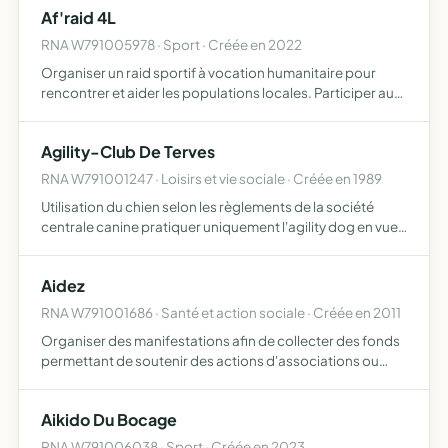
Af'raid 4L
RNA W791005978 · Sport · Créée en 2022
Organiser un raid sportif à vocation humanitaire pour
rencontrer et aider les populations locales. Participer au
4L trophy ainsi qu'à des festivals ou sport et humanitaire
hors 4L trophy. Partager notre passion automobile…
Agility-Club De Terves
RNA W791001247 · Loisirs et vie sociale · Créée en 1989
Utilisation du chien selon les règlements de la société
centrale canine pratiquer uniquement l'agility dog en vue
de développer les aptitudes naturelles du chien .
organiser des concours et épreuves officiels sous le patr…
Aidez
RNA W791001686 · Santé et action sociale · Créée en 2011
Organiser des manifestations afin de collecter des fonds
permettant de soutenir des actions d'associations ou
structures locales ou nationales
Aikido Du Bocage
RNA W791006038 · Sport · Créée en 2023