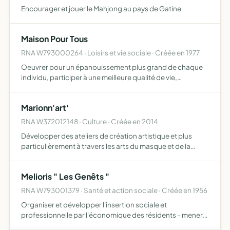
Encourager et jouer le Mahjong au pays de Gatine
Maison Pour Tous
RNA W793000264 · Loisirs et vie sociale · Créée en 1977
Oeuvrer pour un épanouissement plus grand de chaque
individu, participer à une meilleure qualité de vie,
permettre l'exercice au quotidien d'une citoyenneté et
une solidarité plus actives
Marionn'art'
RNA W372012148 · Culture · Créée en 2014
Développer des ateliers de création artistique et plus
particulièrement à travers les arts du masque et de la
marionnette l'association s'adresse à un public large
enfants, adolescents et adultes ainsi qu'à un public en d…
Melioris " Les Genêts "
RNA W793001379 · Santé et action sociale · Créée en 1956
Organiser et développer l'insertion sociale et
professionnelle par l'économique des résidents - mener
en liaison avec les services et organismes intéressés