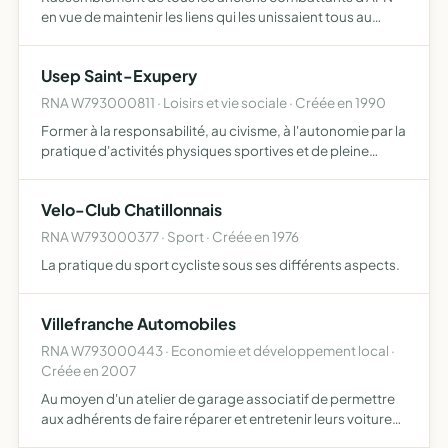
en vue de maintenir les liens qui les unissaient tous au
combat.
Usep Saint-Exupery
RNA W793000811 · Loisirs et vie sociale · Créée en 1990
Former à la responsabilité, au civisme, à l'autonomie par la
pratique d'activités physiques sportives et de pleine
nature, d'activités socio-culturelles resserrer les liens
entre les parents et l'école.
Velo-Club Chatillonnais
RNA W793000377 · Sport · Créée en 1976
La pratique du sport cycliste sous ses différents aspects.
Villefranche Automobiles
RNA W793000443 · Economie et développement local ·
Créée en 2007
Au moyen d'un atelier de garage associatif de permettre
aux adhérents de faire réparer et entretenir leurs voitures
à prix solidaires. De permettre à des personnes à faibles