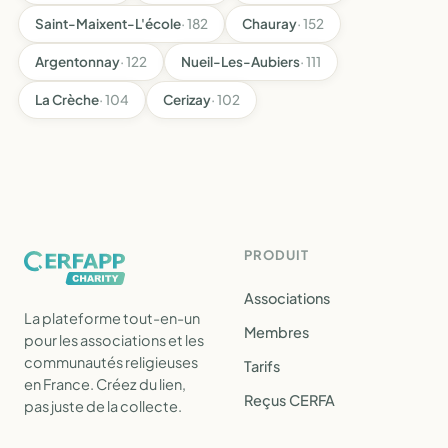
Saint-Maixent-L'école
· 182
Chauray
· 152
Argentonnay
· 122
Nueil-Les-Aubiers
· 111
La Crèche
· 104
Cerizay
· 102
PRODUIT
Associations
La plateforme tout-en-un
Membres
pour les associations et les
communautés religieuses
Tarifs
en France. Créez du lien,
Reçus CERFA
pas juste de la collecte.