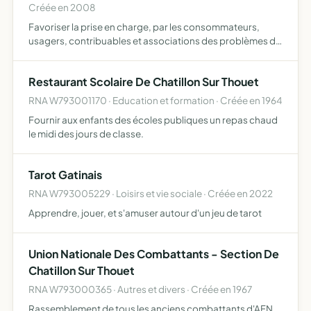
Créée en 2008
Favoriser la prise en charge, par les consommateurs,
usagers, contribuables et associations des problèmes de
consommation en lien avec la notion d'arnaque de la
consommation, réaliser ou promouvoir toutes actions,
Restaurant Scolaire De Chatillon Sur Thouet
études,…
RNA W793001170 · Education et formation · Créée en 1964
Fournir aux enfants des écoles publiques un repas chaud
le midi des jours de classe.
Tarot Gatinais
RNA W793005229 · Loisirs et vie sociale · Créée en 2022
Apprendre, jouer, et s'amuser autour d'un jeu de tarot
Union Nationale Des Combattants - Section De
Chatillon Sur Thouet
RNA W793000365 · Autres et divers · Créée en 1967
Rassemblement de tous les anciens combattants d'AFN