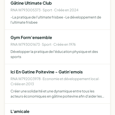
Gâtine Ultimate Club
RNA W793005373 · Sport · Créée en 2024
-La pratique de l'ultimate frisbee -Le développement de
l'ultimate frisbee
Gym Form'ensemble
RNA W793001673 · Sport · Créée en 1976
Développer la pratique de l'éducation physique et des
sports
Ici En Gatine Poitevine - Gatin'emois
RNA W792003978 · Economie et développement local ·
Créée en 2013
Créer une solidarité et une dynamique entre tous les
acteurs économiques en gâtine poitevine afin d'aider les
visiteurs et les résidents à découvrir cette région, à en
apprécier toutes les richesses, dans une logique de t…
L'amicale