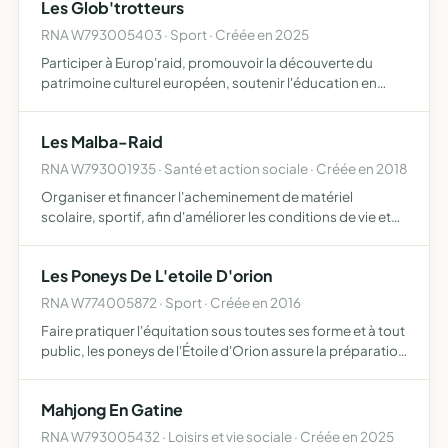
Les Glob'trotteurs
RNA W793005403 · Sport · Créée en 2025
Participer à Europ'raid, promouvoir la découverte du
patrimoine culturel européen, soutenir l'éducation en
acheminant du matériel scolaire dans des écoles
défavorisées d'Europe de l'Est, favoriser l'échange et la
Les Malba-Raid
coopérat…
RNA W793001935 · Santé et action sociale · Créée en 2018
Organiser et financer l'acheminement de matériel
scolaire, sportif, afin d'améliorer les conditions de vie et
d'enseignement des enfants à travers les pays en voie de
développement, en participant à une ou plusieurs éditi…
Les Poneys De L'etoile D'orion
RNA W774005872 · Sport · Créée en 2016
Faire pratiquer l'équitation sous toutes ses forme et à tout
public, les poneys de l'Étoile d'Orion assure la préparation
et le passages des examens fédéraux et jeunesse et
sports , elle élève et valorise sa cavalerie
Mahjong En Gatine
RNA W793005432 · Loisirs et vie sociale · Créée en 2025