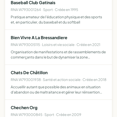
Baseball Club Gatinais
RNA W793001264 · Sport · Créée en 1995
Pratique amateur de l'éducation physique et des sports
et, en particulier, du baseball et du softball
Bien Vivre A La Bressandiere
RNA W793005115 · Loisirs et vie sociale · Créée en 2021
Organisation de manifestations et de rassemblements de
commerçants dans le but de dynamiser la zone
économique et ses alentours
Chats De Châtillon
RNA W793001938 · Santé et action sociale · Créée en 2018
Accueillir autant que possible des animaux en situation
d'abandon ou de maltraitance et gérer leur réinsertion
organiser des campagnes de stérilisations et
d'identifications des chats errants lever des fonds pour
Chechen Org
subvenir…
RNA W793000845 · Sport · Créée en 2009