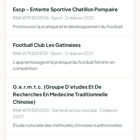
manifestation mise en oeuvre par les Ecuries Epona
Escp - Entente Sportive Chatillon Pompaire
organ…
RNA W793005136 · Sport · Créée en 2021
Promouvoir la pratique et le développement du football
Football Club Les Gatinaises
RNA W793005137 · Sport · Créée en 2021
L'apprentissage et la pratique du football féminin en
compétition
G.e.r.m.t.c. (Groupe D'etudes Et De
Recherches En Medecine Traditionnelle
Chinoise)
RNA W793000531 · Santé et action sociale · Créée en
2007
Étude culturelle des méthodes chinoises traditionnelles