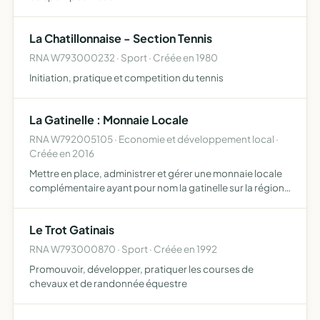
La Chatillonnaise - Section Tennis
RNA W793000232 · Sport · Créée en 1980
Initiation, pratique et competition du tennis
La Gatinelle : Monnaie Locale
RNA W792005105 · Economie et développement local ·
Créée en 2016
Mettre en place, administrer et gérer une monnaie locale
complémentaire ayant pour nom la gatinelle sur la région
de gâtine poitevine l'association souhaite promouvoir
des échanges commerciaux non spéculatif et locaux qui…
Le Trot Gatinais
RNA W793000870 · Sport · Créée en 1992
Promouvoir, développer, pratiquer les courses de
chevaux et de randonnée équestre