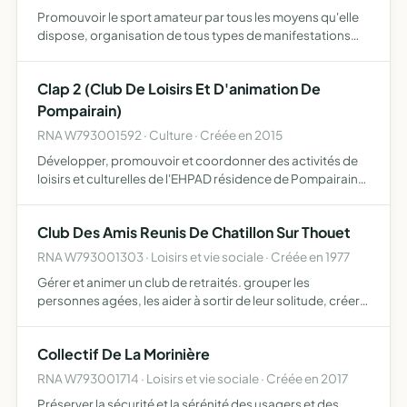
Promouvoir le sport amateur par tous les moyens qu'elle
dispose, organisation de tous types de manifestations
sportives, terrestres, aériennes, nautiques, et bien
d'autres. Vente de nombreux produits publicitaires à son
Clap 2 (Club De Loisirs Et D'animation De
e…
Pompairain)
RNA W793001592 · Culture · Créée en 2015
Développer, promouvoir et coordonner des activités de
loisirs et culturelles de l'EHPAD résidence de Pompairain
vers les différents acteurs du réseau du pays de Gâtine
Club Des Amis Reunis De Chatillon Sur Thouet
RNA W793001303 · Loisirs et vie sociale · Créée en 1977
Gérer et animer un club de retraités. grouper les
personnes agées, les aider à sortir de leur solitude, créer
des relations amicales, organiser des loisirs, distractions,
excursions, promenades
Collectif De La Morinière
RNA W793001714 · Loisirs et vie sociale · Créée en 2017
Préserver la sécurité et la sérénité des usagers et des