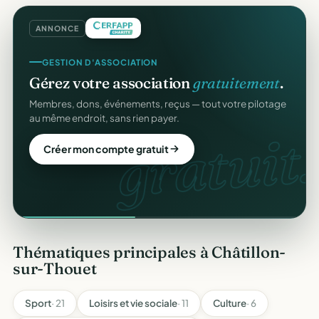
ANNONCE
GESTION D'ASSOCIATION
Gérez votre association
gratuitement
.
Membres, dons, événements, reçus — tout votre pilotage
au même endroit, sans rien payer.
gratuit.
Créer mon compte gratuit
Thématiques principales à Châtillon-
sur-Thouet
Sport
· 21
Loisirs et vie sociale
· 11
Culture
· 6