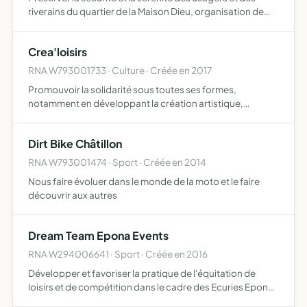
riverains du quartier de la Maison Dieu, organisation de
manifestations, entraide entre les adhérents et
rencontres inter-quartiers
Crea'loisirs
RNA W793001733 · Culture · Créée en 2017
Promouvoir la solidarité sous toutes ses formes,
notamment en développant la création artistique,
culturelle, de loisirs, d'animation et sociale en direction
des personnes en situation de handicap, et plus
Dirt Bike Châtillon
généralement to…
RNA W793001474 · Sport · Créée en 2014
Nous faire évoluer dans le monde de la moto et le faire
découvrir aux autres
Dream Team Epona Events
RNA W294006641 · Sport · Créée en 2016
Développer et favoriser la pratique de l'équitation de
loisirs et de compétition dans le cadre des Ecuries Epona
participer à l'organisation de tout concours, toute