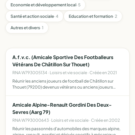
Economie et développement local
· 5
Santé et action sociale
· 4
Education et formation
· 2
Autres et divers
· 1
A.f.v.c. (Amicale Sportive Des Footballeurs
Vétérans De Châtillon Sur Thouet)
RNA W793005134 · Loisirs et vie sociale · Créée en 2021
Réunir les anciens joueurs de football de Châtillon sur
Thouet (79200) devenus vétérans ou anciens joueurs
promouvoir le football sans organiser de manifestations
sportives organiser des manifestations internes et
Amicale Alpine-Renault Gordini Des Deux-
externe…
Sevres (Aarg 79)
RNA W793000643 · Loisirs et vie sociale · Créée en 2002
Réunir les passonnés d'automobiles des marques alpine,
alpine-renault, gordini et dérivés sportifs à mécanique