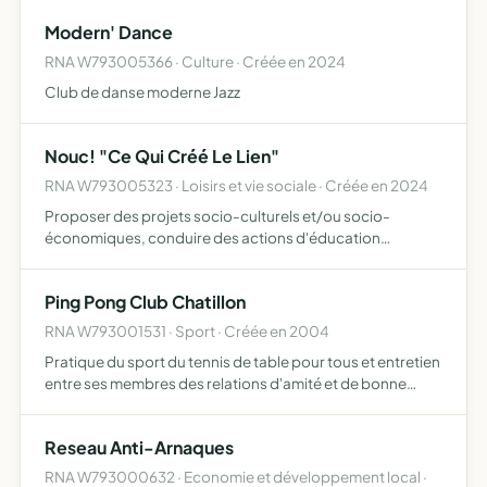
toutes études et enquêtes pour une meilleure
Modern' Dance
connaissance des pro…
RNA W793005366 · Culture · Créée en 2024
Club de danse moderne Jazz
Nouc! "Ce Qui Créé Le Lien"
RNA W793005323 · Loisirs et vie sociale · Créée en 2024
Proposer des projets socio-culturels et/ou socio-
économiques, conduire des actions d'éducation
populaire, oeuvrer pour une connaissance de la culture
régionale
Ping Pong Club Chatillon
RNA W793001531 · Sport · Créée en 2004
Pratique du sport du tennis de table pour tous et entretien
entre ses membres des relations d'amité et de bonne
camaraderie
Reseau Anti-Arnaques
RNA W793000632 · Economie et développement local ·