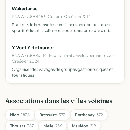
revenus d'avoir la possibilité d'entretien et d…
Wakadanse
RNA W793001456 · Culture · Créée en 2014
Pratique de la danse à deux s'inscrivant dans un projet
sportif, éducatif, culturel et social dans un cadre pluri
générationnel
Y Vont Y Retourner
RNA W793005344 · Economie et développement local ·
Créée en 2024
Organiser des voyages de groupes gastronomiques et
touristiques
Associations dans les villes voisines
Niort
· 1836
Bressuire
· 573
Parthenay
· 372
Thouars
· 367
Melle
· 236
Mauléon
· 219