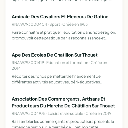
renault (sauf les monoplaces)
Amicale Des Cavaliers Et Meneurs De Gatine
RNA W793000404 · Sport · Créée en 1983
Faire connaitre et pratiquer l'equitation dans notre region.
promouvoir cette pratique par la reconnaissance et
l'ouverture, de chemins par la creation de gites, permettre
la renaissance des professions indispensables dec…
Ape Des Ecoles De Chatillon Sur Thouet
RNA W793001419 · Education et formation · Créée en
2014
Récolter des fonds permettant le financement de
différentes activités éducatives, péri-éducatives
proposées aux enfants par l'équipe enseignante
Association Des Commerçants, Artisans Et
Producteurs Du Marché De Châtillon Sur Thouet
RNA W793004978 · Loisirs et vie sociale · Créée en 2019
Rassembler les commerçants et producteurs présents le
dimanche matin sur le marché de Châtillon cette