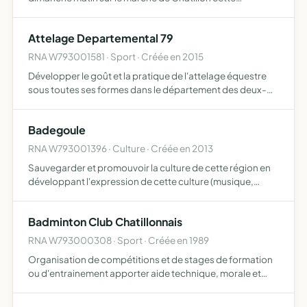
association aura à la fois la responsabilité de
l'organisation et de la gestion du marché (plaçage, droit
Attelage Departemental 79
d'exposer et …
RNA W793001581 · Sport · Créée en 2015
Développer le goût et la pratique de l'attelage équestre
sous toutes ses formes dans le département des deux-
sèvres promouvoir cette discipline en accentuant sur la
sécurité à l'utilisation des chevaux attelés organiser d…
Badegoule
RNA W793001396 · Culture · Créée en 2013
Sauvegarder et promouvoir la culture de cette région en
développant l'expression de cette culture (musique,
danse arts de la parole..., en affirmant cette culture dans
ce qu'elle a de contemporain (création de spectables …
Badminton Club Chatillonnais
RNA W793000308 · Sport · Créée en 1989
Organisation de compétitions et de stages de formation
ou d'entrainement apporter aide technique, morale et
matérielle à ses membres - tenue d'assemblées, congrès
ou conférences...