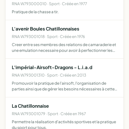
RNA W793000010 · Sport · Créée en 1977
Pratique de la chasse a tir.
L'avenir Boules Chatillonnaises
RNA W793001018 · Sport · Créée en 1976
Creer entre ses membres des relations de camaraderie et
une emulation necessaire pour avoir â perfectionner les
joueurs dans ce sport, entretenir entre les associations
similaires des relations qui permettent d'etablir en…
L'impérial-Airsoft-Dragons - L.i.a.d
RNA W793001310 · Sport · Créée en 2013
Promouvoir la pratique de l'airsoft, l'organisation de
parties ainsi que de gérer les besoins nécessaires à cette
activité. En se consacrant à encourager par tous les
moyens utiles le développement de manifestations liées…
La Chatillonnaise
RNA W793001079 · Sport · Créée en 1967
Permettre la réalisation d'activités sportives et la pratique
du sport pour tous.