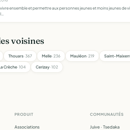
 vivre ensemble et permettre aux personnes jeunes et moins jeunes de v
l…
les voisines
Thouars
· 367
Melle
· 236
Mauléon
· 219
Saint-Maixen
La Crèche
· 104
Cerizay
· 102
PRODUIT
COMMUNAUTÉS
Associations
Juive · Tsedaka