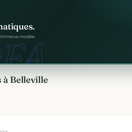
atiques.
FA.
onformes au modèle
à Belleville
 2016