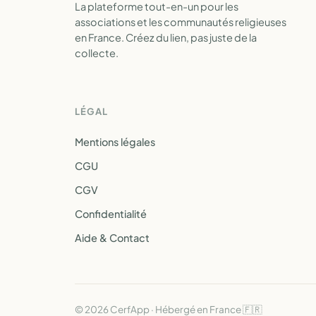
La plateforme tout-en-un pour les
associations et les communautés religieuses
en France. Créez du lien, pas juste de la
collecte.
LÉGAL
Mentions légales
CGU
CGV
Confidentialité
Aide & Contact
© 2026 CerfApp · Hébergé en France 🇫🇷