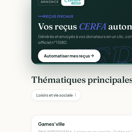
ANNONCE
REÇUS FISCAUX
Vos reçus
CERFA
autom
CER
Générés et envoyés à vos donateurs en un clic, c
officiel n°11580.
Automatiser mes reçus
Thématiques principales 
Loisirs et vie sociale
· 1
Games'ville
RNA W792005156 · Loisirs et vie sociale · Créée en