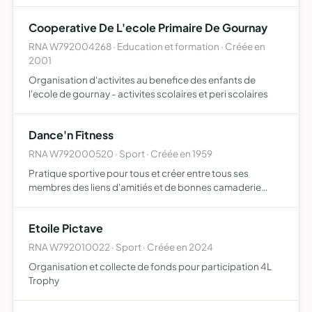
centres de tourisme équestre dans la région intervenir
dans la sélection des chevaux de loisirs de randon…
Cooperative De L'ecole Primaire De Gournay
RNA W792004268 · Education et formation · Créée en
2001
Organisation d'activites au benefice des enfants de
l'ecole de gournay - activites scolaires et peri scolaires
Dance'n Fitness
RNA W792000520 · Sport · Créée en 1959
Pratique sportive pour tous et créer entre tous ses
membres des liens d'amitiés et de bonnes camaderie
l'association s'autorise le droit de créer des sections de
sports et de loisirs
Etoile Pictave
RNA W792010022 · Sport · Créée en 2024
Organisation et collecte de fonds pour participation 4L
Trophy