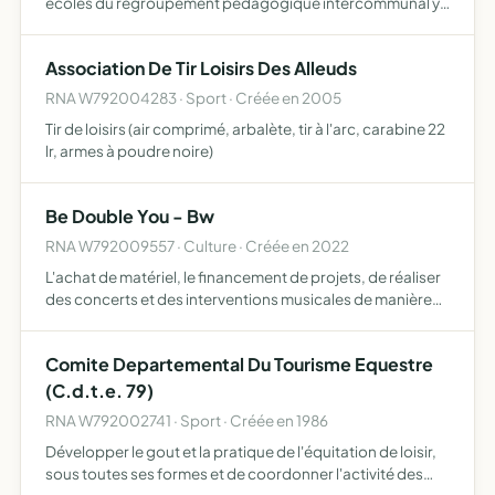
ecoles du regroupement pedagogique intercommunal y
compris le fonctionnementdes cantines
Association De Tir Loisirs Des Alleuds
RNA W792004283 · Sport · Créée en 2005
Tir de loisirs (air comprimé, arbalète, tir à l'arc, carabine 22
lr, armes à poudre noire)
Be Double You - Bw
RNA W792009557 · Culture · Créée en 2022
L'achat de matériel, le financement de projets, de réaliser
des concerts et des interventions musicales de manière
bénévole
Comite Departemental Du Tourisme Equestre
(C.d.t.e. 79)
RNA W792002741 · Sport · Créée en 1986
Développer le gout et la pratique de l'équitation de loisir,
sous toutes ses formes et de coordonner l'activité des