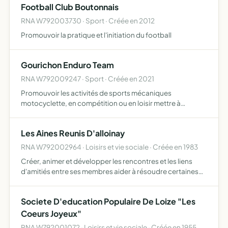
Football Club Boutonnais
RNA W792003730 · Sport · Créée en 2012
Promouvoir la pratique et l'initiation du football
Gourichon Enduro Team
RNA W792009247 · Sport · Créée en 2021
Promouvoir les activités de sports mécaniques
motocyclette, en compétition ou en loisir mettre à
disposition de tous ses membres toutes les facilités qui
leur permettront d'en exercer la pratique l'association
Les Aines Reunis D'alloinay
s'engage à …
RNA W792002964 · Loisirs et vie sociale · Créée en 1983
Créer, animer et développer les rencontres et les liens
d'amitiés entre ses membres aider à résoudre certaines
difficultés des membres en les informant, les conseillant
et les soutenant participer à l'animation de la vie …
Societe D'education Populaire De Loize "Les
Coeurs Joyeux"
RNA W792001072 · Loisirs et vie sociale · Créée en 1955