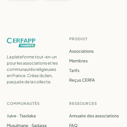
PRODUIT
Associations
La plateforme tout-en-un
Membres
pour les associations et les
communautés religieuses
Tarifs
en France. Créez du lien,
Reçus CERFA
pas juste de la collecte.
COMMUNAUTÉS
RESSOURCES
Juive · Tsedaka
Annuaire des associations
Musulmane · Sadaqa
FAQ