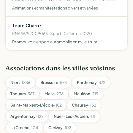
Animations et manifestations divers et variées
Team Charre
RNA W792009066 · Sport · Créée en 2020
Promouvoir le sport automobile en milieu rural
Associations dans les villes voisines
Niort
· 1836
Bressuire
· 573
Parthenay
· 372
Thouars
· 367
Melle
· 236
Mauléon
· 219
Saint-Maixent-L'école
· 182
Chauray
· 152
Argentonnay
· 122
Nueil-Les-Aubiers
· 111
La Crèche
· 104
Cerizay
· 102