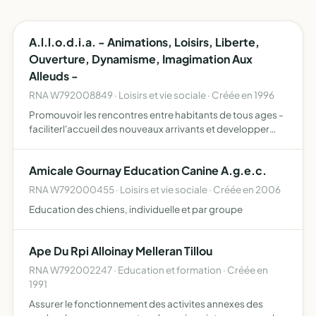
A.l.l.o.d.i.a. - Animations, Loisirs, Liberte,
Ouverture, Dynamisme, Imagimation Aux
Alleuds -
RNA W792008849 · Loisirs et vie sociale · Créée en 1996
Promouvoir les rencontres entre habitants de tous ages -
faciliterl'accueil des nouveaux arrivants et developper
diverses activites relatives aux loisirs, au sport, a la culture
et au patrimoine
Amicale Gournay Education Canine A.g.e.c.
RNA W792000455 · Loisirs et vie sociale · Créée en 2006
Education des chiens, individuelle et par groupe
Ape Du Rpi Alloinay Melleran Tillou
RNA W792002247 · Education et formation · Créée en
1991
Assurer le fonctionnement des activites annexes des