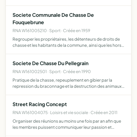
Societe Communale De Chasse De
Fouquebrune
RNA W161005210 · Sport · Créée en 1959
Regrouper les propriétaires, les détenteurs de droits de
chasse et les habitants de la commune, ainsi que les hors
communes qui seraient admis, en vue du développement
du gibier, par la protection, le repeuplement, l'élev…
Societe De Chasse Du Pellegrain
RNA W161002501 · Sport · Créée en 1990
Pratique de la chasse, repeuplement en gibier par la
repression du braconnage et la destruction des animaux
nuisibles
Street Racing Concept
RNA W161004075 · Loisirs et vie sociale · Créée en 2011
Organiser des réunions au moins une fois par an afin que
les membres puissent communiquer leur passion et
échanger leurs connaissances organiser des sorties