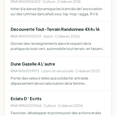
RNA W161005402 · Culture · Créée en 2016
Initier à la danse dynamique les licenciés de l'association
sur des rythmes dancehall,soul, hip-hop, ragga, R'n'b
Decouverte Tout-Terrain Randonnee 4X4=16
RNA W161000024 · Sport · Créée en 2006
Donner des renseignements dans le respect de la
pratique du loisir vert, automobile tout terrain, en faisant
découvrir la Charente aux travers des routes et chemins
ouverts au public et à la circulation découvrir la condu…
Dune Gazelle A L'autre
RNA W161009913 · Loisirs et vie sociale · Créée en 2023
Porter des valeurs telles que solidarité, entraide
dépassement de soi valorisation de la femme
sensibilisation à l éco responsabilité valeurs que nous
voulons faire vivre de et par l aventure du trek aux
Eclats D ' Ecrits
personnes âgées, …
RNA W942001066 · Culture · Créée en 2006
Favoriser, développer et promouvoir des actions et des