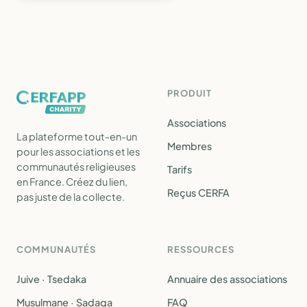
PRODUIT
Associations
La plateforme tout-en-un
Membres
pour les associations et les
communautés religieuses
Tarifs
en France. Créez du lien,
Reçus CERFA
pas juste de la collecte.
COMMUNAUTÉS
RESSOURCES
Juive · Tsedaka
Annuaire des associations
Musulmane · Sadaqa
FAQ