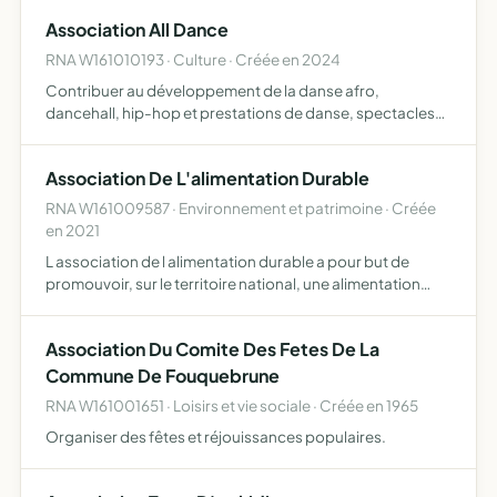
déplacements et voyages pour ses membres participer
Association All Dance
à…
RNA W161010193 · Culture · Créée en 2024
Contribuer au développement de la danse afro,
dancehall, hip-hop et prestations de danse, spectacles
Organisations d'évènements, cours de danse
Rassembler et connecter un public amateur de danse afin
Association De L'alimentation Durable
d'échanger la passion…
RNA W161009587 · Environnement et patrimoine · Créée
en 2021
L association de l alimentation durable a pour but de
promouvoir, sur le territoire national, une alimentation
saine, durable et locale auprès de différents publics, tout
au long de la vie pour atteindre ses buts, l assoc…
Association Du Comite Des Fetes De La
Commune De Fouquebrune
RNA W161001651 · Loisirs et vie sociale · Créée en 1965
Organiser des fêtes et réjouissances populaires.