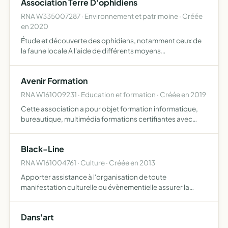
Association Terre D'ophidiens
RNA W335007287 · Environnement et patrimoine · Créée
en 2020
Étude et découverte des ophidiens, notamment ceux de
la faune locale A l'aide de différents moyens
pédagogiques et éducatifs (élevage, expositions,
interventions auprès des plus jeunes, formations, sorties
Avenir Formation
herpétologiques…
RNA W161009231 · Education et formation · Créée en 2019
Cette association a pour objet formation informatique,
bureautique, multimédia formations certifiantes avec
agrément de la Direccte, titre professionnel secrétaire
comptable, titre professionnel secrétaire assistant(e)
Black-Line
mé…
RNA W161004761 · Culture · Créée en 2013
Apporter assistance à l'organisation de toute
manifestation culturelle ou évènementielle assurer la
location des matériels confiés ou acquis assurer la
gestion, la maintenance et le renouvellement du matériel
Dans'art
confié ou ac…