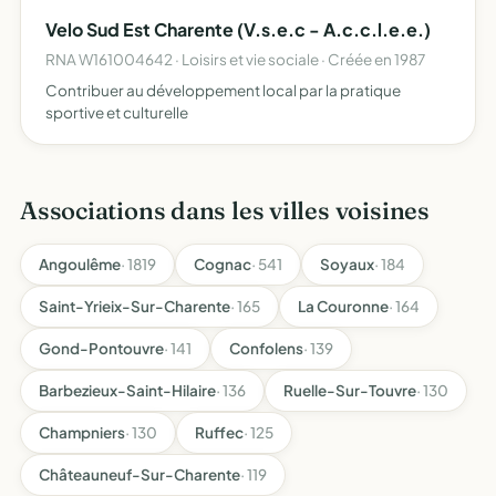
diverses (salons, meetings, circuits) entretenir entre les
Velo Sud Est Charente (V.s.e.c - A.c.c.l.e.e.)
membr…
RNA W161004642 · Loisirs et vie sociale · Créée en 1987
Contribuer au développement local par la pratique
sportive et culturelle
Associations dans les villes voisines
Angoulême
· 1819
Cognac
· 541
Soyaux
· 184
Saint-Yrieix-Sur-Charente
· 165
La Couronne
· 164
Gond-Pontouvre
· 141
Confolens
· 139
Barbezieux-Saint-Hilaire
· 136
Ruelle-Sur-Touvre
· 130
Champniers
· 130
Ruffec
· 125
Châteauneuf-Sur-Charente
· 119