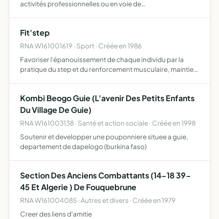
activités professionnelles ou en voie de
professionnalisation, dans un champ d'intervention
artistique, culturel éducatif et social, dont le spectacle
Fit'step
vivant sera l'a…
RNA W161001619 · Sport · Créée en 1986
Favoriser l'épanouissement de chaque individu par la
pratique du step et du renforcement musculaire, maintien
physique
Kombi Beogo Guie (L'avenir Des Petits Enfants
Du Village De Guie)
RNA W161003138 · Santé et action sociale · Créée en 1998
Soutenir et developper une pouponniere situee a guie,
departement de dapelogo (burkina faso)
Section Des Anciens Combattants (14-18 39-
45 Et Algerie ) De Fouquebrune
RNA W161004085 · Autres et divers · Créée en 1979
Creer des liens d'amitie