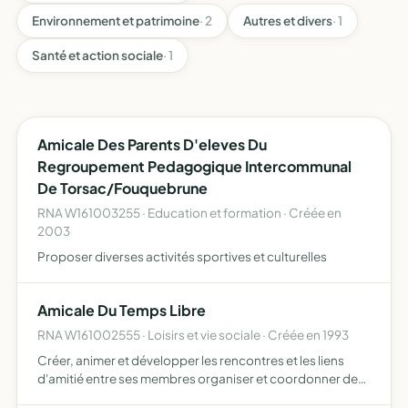
Environnement et patrimoine
· 2
Autres et divers
· 1
Santé et action sociale
· 1
Amicale Des Parents D'eleves Du
Regroupement Pedagogique Intercommunal
De Torsac/Fouquebrune
RNA W161003255 · Education et formation · Créée en
2003
Proposer diverses activités sportives et culturelles
Amicale Du Temps Libre
RNA W161002555 · Loisirs et vie sociale · Créée en 1993
Créer, animer et développer les rencontres et les liens
d'amitié entre ses membres organiser et coordonner des
activités et des manifestations de loisirs organiser des