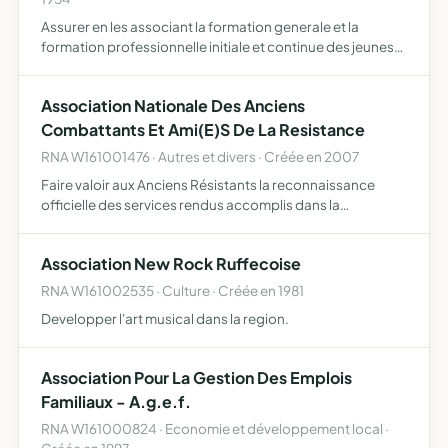
Assurer en les associant la formation generale et la
formation professionnelle initiale et continue des jeunes
et des salaries, notamment dans les secteurs des services
et les domaines agricoles et para-agricoles, partici…
Association Nationale Des Anciens
Combattants Et Ami(E)S De La Resistance
RNA W161001476 · Autres et divers · Créée en 2007
Faire valoir aux Anciens Résistants la reconnaissance
officielle des services rendus accomplis dans la
résistance, le titre et les droits des Anciens combattants
et de défendre leurs intérêts, ainsi que ceux des blessés, …
Association New Rock Ruffecoise
RNA W161002535 · Culture · Créée en 1981
Developper l'art musical dans la region.
Association Pour La Gestion Des Emplois
Familiaux - A.g.e.f.
RNA W161000824 · Economie et développement local ·