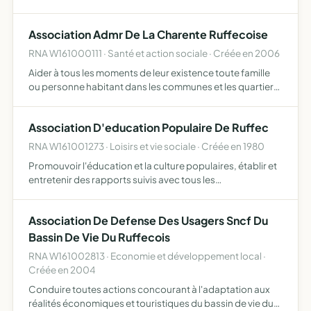
professionnels défendus auprès de toutes autorités,
administrations, collectivités publiques ou privées, et se
Association Admr De La Charente Ruffecoise
porte…
RNA W161000111 · Santé et action sociale · Créée en 2006
Aider à tous les moments de leur existence toute famille
ou personne habitant dans les communes et les quartiers
où elle exerce son action répondre aux besoins des
collectivités publiques et ou aux besoins des habitants d…
Association D'education Populaire De Ruffec
RNA W161001273 · Loisirs et vie sociale · Créée en 1980
Promouvoir l'éducation et la culture populaires, établir et
entretenir des rapports suivis avec tous les
établissements scolaires du nord-charente (lycées,
collèges, écoles primaires, chambre de métiers...), être au
Association De Defense Des Usagers Sncf Du
servi…
Bassin De Vie Du Ruffecois
RNA W161002813 · Economie et développement local ·
Créée en 2004
Conduire toutes actions concourant à l'adaptation aux
réalités économiques et touristiques du bassin de vie du