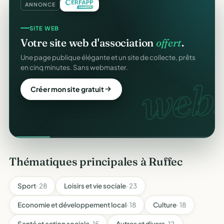
ANNONCE
SITE WEB
Votre site web d'association
offert
.
Une page publique élégante et un site de collecte, prêts
en cinq minutes. Sans webmaster.
web.
Créer mon site gratuit
Thématiques principales à Ruffec
Sport
· 28
Loisirs et vie sociale
· 23
Economie et développement local
· 18
Culture
· 18
Santé et action sociale
· 15
Autres et divers
· 12