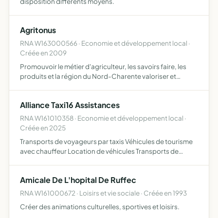
disposition differents moyens.
Agritonus
RNA W163000566 · Economie et développement local ·
Créée en 2009
Promouvoir le métier d'agriculteur, les savoirs faire, les
produits et la région du Nord-Charente valoriser et
vendre l'image du Nord-Charente, de son terroir, de ses
produits et s'engager dans des actions échanges et dia…
Alliance Taxi16 Assistances
RNA W161010358 · Economie et développement local ·
Créée en 2025
Transports de voyageurs par taxis Véhicules de tourisme
avec chauffeur Location de véhicules Transports de
personnes à mobilité réduite Transports assis
professionnalisés
Amicale De L'hopital De Ruffec
RNA W161000672 · Loisirs et vie sociale · Créée en 1993
Créer des animations culturelles, sportives et loisirs.