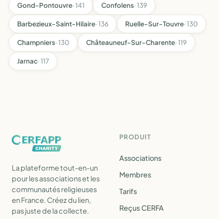
Gond-Pontouvre
· 141
Confolens
· 139
Barbezieux-Saint-Hilaire
· 136
Ruelle-Sur-Touvre
· 130
Champniers
· 130
Châteauneuf-Sur-Charente
· 119
Jarnac
· 117
PRODUIT
Associations
La plateforme tout-en-un
Membres
pour les associations et les
communautés religieuses
Tarifs
en France. Créez du lien,
Reçus CERFA
pas juste de la collecte.