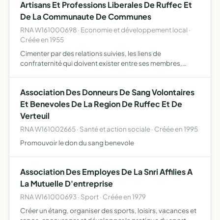
Artisans Et Professions Liberales De Ruffec Et
De La Communaute De Communes
RNA W161000698 · Economie et développement local ·
Créée en 1955
Cimenter par des relations suivies, les liens de
confraternité qui doivent exister entre ses membres,
faciliter leurs rapports et sauvegarder leurs intérêts
conserver un rang honorable à l'activité économique de la
Association Des Donneurs De Sang Volontaires
ville …
Et Benevoles De La Region De Ruffec Et De
Verteuil
RNA W161002665 · Santé et action sociale · Créée en 1995
Promouvoir le don du sang benevole
Association Des Employes De La Snri Affilies A
La Mutuelle D'entreprise
RNA W161000693 · Sport · Créée en 1979
Créer un étang, organiser des sports, loisirs, vacances et