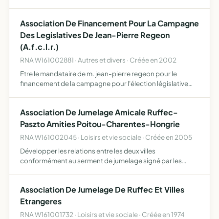
Ruffecois des horaires des arrêts des trains SNCF sur l'axe
Ruffec-Paris.
Association De Financement Pour La Campagne
Des Legislatives De Jean-Pierre Regeon
(A.f.c.l.r.)
RNA W161002881 · Autres et divers · Créée en 2002
Etre le mandataire de m. jean-pierre regeon pour le
financement de la campagne pour l'élection législative
prévue les 9 et 16 juin 2002 dans le département de la
charente.
Association De Jumelage Amicale Ruffec-
Paszto Amities Poitou-Charentes-Hongrie
RNA W161002045 · Loisirs et vie sociale · Créée en 2005
Développer les relations entre les deux villes
conformément au serment de jumelage signé par les
municipalités à Pásztó le 20 aôut 2005, à ruffec le 15 juillet
2006 par messieurs Imré Sisack et Bernard Charbonneau,
Association De Jumelage De Ruffec Et Villes
respec…
Etrangeres
RNA W161001732 · Loisirs et vie sociale · Créée en 1974