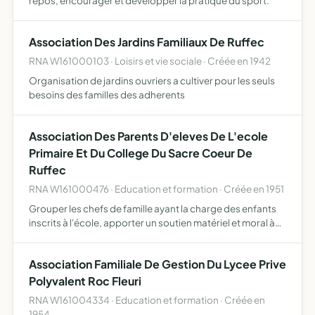
repos, encourager et développer la pratique du sport.
Association Des Jardins Familiaux De Ruffec
RNA W161000103 · Loisirs et vie sociale · Créée en 1942
Organisation de jardins ouvriers a cultiver pour les seuls
besoins des familles des adherents
Association Des Parents D'eleves De L'ecole
Primaire Et Du College Du Sacre Coeur De
Ruffec
RNA W161000476 · Education et formation · Créée en 1951
Grouper les chefs de famille ayant la charge des enfants
inscrits à l'école, apporter un soutien matériel et moral à
l'école, aux familles et aux maîtres.
Association Familiale De Gestion Du Lycee Prive
Polyvalent Roc Fleuri
RNA W161004334 · Education et formation · Créée en
1954