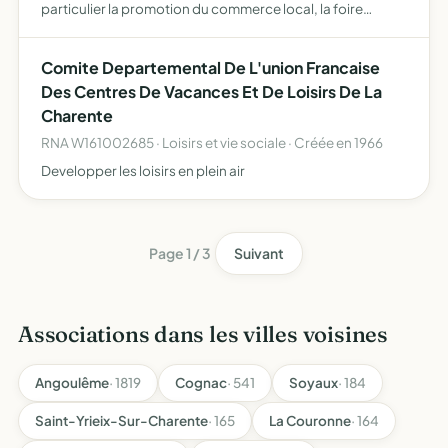
particulier la promotion du commerce local, la foire
exposition de Ruffec et la défense des droits des
membres du comité.
Comite Departemental De L'union Francaise
Des Centres De Vacances Et De Loisirs De La
Charente
RNA W161002685 · Loisirs et vie sociale · Créée en 1966
Developper les loisirs en plein air
Page 1 / 3
Suivant
Associations dans les villes voisines
Angoulême
· 1819
Cognac
· 541
Soyaux
· 184
Saint-Yrieix-Sur-Charente
· 165
La Couronne
· 164