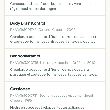
Concours de beauté pour jeune femme vivant dans la
région aquitaine et dordogne
Body Brain Kontrol
RNA W161001767 · Culture · Créée en 2007
Création, production et diffusion de musiques actuelles
et toutes performances artistiques, vente de produits
dérivés et transmission de la pratique musicale
électronique à tous publics sur le territoire français voir
Bonbonkaramel
int…
RNA W163000715 · Loisirs et vie sociale · Créée en 2010
Création, production et diffusion de musiques, arts
plastiques et toutes performances artistiques, vente de
produits dérivés et transmission de la pratique artistique à
tous publics sans frontière
Cassiopee
RNA W161000731 · Economie et développement local ·
Créée en 1995
Mettre en place et développer toutes actions de