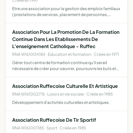
Créée en 1997
Etre une association pour la gestion des emplois familiaux
( prestations de services, placement de personnes,
rendre des services aux personnes et familles a leur
domicile leur permettant de subvenir a leur besoin de
Association Pour La Promotion De La Formation
supp…
Continue Dans Les Etablissements De
L'enseignement Catholique - Ruffec
RNA W161004184 · Education et formation · Créée en 1971
Gérer tout centre de formation continue qu'il serait
nécessaire de créer pour oeuvrer, poursuivre les buts et
en particulier le centre dénommé centre de formation fare
16 roc fleuri.
Association Ruffecoise Culturelle Et Artistique
RNA W161002776 · Loisirs et vie sociale · Créée en 1985
Développement d'activités culturelles et artistiques.
Association Ruffecoise De Tir Sportif
RNA W161001185 · Sport · Créée en 1985