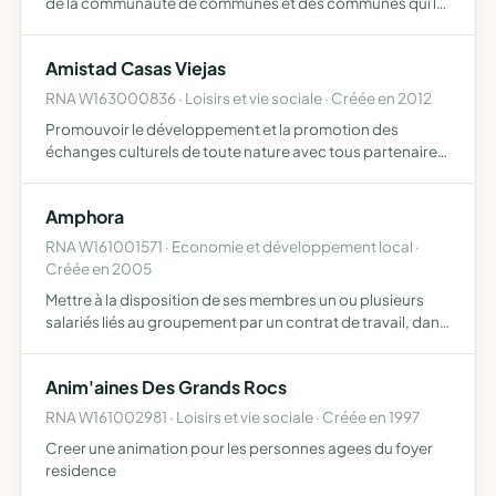
de la communauté de communes et des communes qui la
composent et du CCAS, des liens de fraternit par le biais
d'activités de loisirs et d'une entraide, sous forme l…
Amistad Casas Viejas
RNA W163000836 · Loisirs et vie sociale · Créée en 2012
Promouvoir le développement et la promotion des
échanges culturels de toute nature avec tous partenaires
(associations locales, collectivités, organismes sociaux et
culturels, etc) qui poursuivent le même but dans le nord…
Amphora
RNA W161001571 · Economie et développement local ·
Créée en 2005
Mettre à la disposition de ses membres un ou plusieurs
salariés liés au groupement par un contrat de travail, dans
les conditions prévues par la loi du 25 juillet 1985 modifiée.
Anim'aines Des Grands Rocs
RNA W161002981 · Loisirs et vie sociale · Créée en 1997
Creer une animation pour les personnes agees du foyer
residence