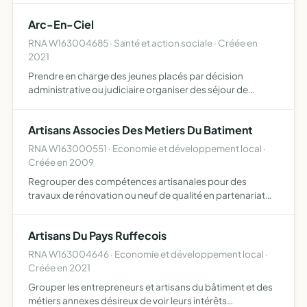
Arc-En-Ciel
RNA W163004685 · Santé et action sociale · Créée en
2021
Prendre en charge des jeunes placés par décision
administrative ou judiciaire organiser des séjour de
rupture en France et à l'étranger, centre de loisirs avec
hébergement et sans hébergement
Artisans Associes Des Metiers Du Batiment
RNA W163000551 · Economie et développement local ·
Créée en 2009
Regrouper des compétences artisanales pour des
travaux de rénovation ou neuf de qualité en partenariat
avec le client
Artisans Du Pays Ruffecois
RNA W163004646 · Economie et développement local ·
Créée en 2021
Grouper les entrepreneurs et artisans du bâtiment et des
métiers annexes désireux de voir leurs intérêts