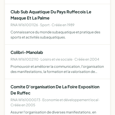
amicaux entre membres et sympathisants du jeu des
chiffres et des lettres
Club Sub Aquatique Du Pays Ruffecois Le
Masque Et La Palme
RNA W161001126 · Sport · Créée en 1989
Connaissance du monde subaquatique et pratique des
sports et activités subaquatiques.
Colibri-Manolab
RNA W161002110 · Loisirs et vie sociale · Créée en 2004
Promouvoir et améliorer la communication, l'organisation
des manifestations, la formation et la valorisation de
l'acquis des associations culturelles et sportives
insuffisamment structurées proposer des prestations
Comite D'organisation De La Foire Exposition
simila…
De Ruffec
RNA W161000073 · Economie et développement local ·
Créée en 2005
Assurer l'organisation de diverses manifestations, en