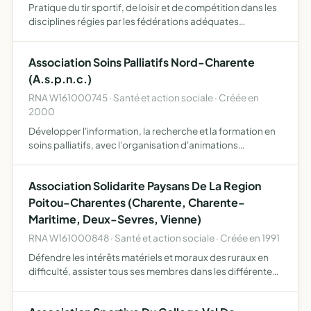
Pratique du tir sportif, de loisir et de compétition dans les
disciplines régies par les fédérations adéquates
participer à la formation des jeunes au sein de son école
de sport
Association Soins Palliatifs Nord-Charente
(A.s.p.n.c.)
RNA W161000745 · Santé et action sociale · Créée en
2000
Développer l'information, la recherche et la formation en
soins palliatifs, avec l'organisation d'animations
culturelles (conférences, débats, soirées récréatives, etc )
contribuer à l'amélioration de la qualité et du con…
Association Solidarite Paysans De La Region
Poitou-Charentes (Charente, Charente-
Maritime, Deux-Sevres, Vienne)
RNA W161000848 · Santé et action sociale · Créée en 1991
Défendre les intérêts matériels et moraux des ruraux en
difficulté, assister tous ses membres dans les différentes
démarches relatives à leur situation, exercer cette
défense conjointement et solidairement, avec les organ…