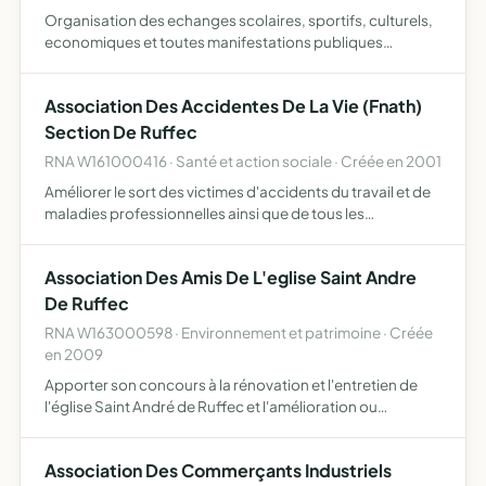
Organisation des echanges scolaires, sportifs, culturels,
economiques et toutes manifestations publiques
jumelage de ruffec avec la ville de waldsee (allemagne) et
eventuellement d'echanges avec toutes villes etrangeres
Association Des Accidentes De La Vie (Fnath)
Section De Ruffec
RNA W161000416 · Santé et action sociale · Créée en 2001
Améliorer le sort des victimes d'accidents du travail et de
maladies professionnelles ainsi que de tous les
handicapés (accidentés, malades ou invalides et leurs
ayants droit) et d'assurer leur défense et leur représentat…
Association Des Amis De L'eglise Saint Andre
De Ruffec
RNA W163000598 · Environnement et patrimoine · Créée
en 2009
Apporter son concours à la rénovation et l'entretien de
l'église Saint André de Ruffec et l'amélioration ou
l'entretien de son mobilier intérieur, sous la forme de dons,
de souscriptions en partenariat si besoin avec des …
Association Des Commerçants Industriels