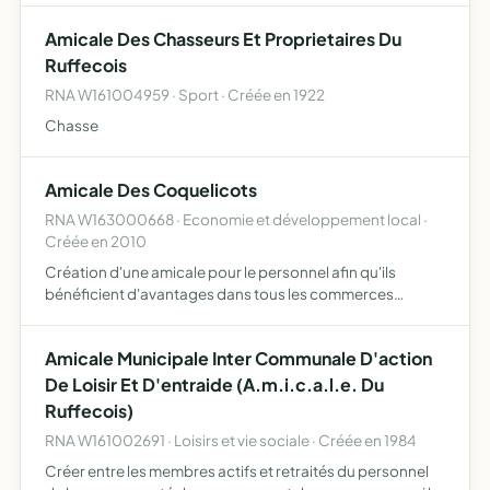
Amicale Des Chasseurs Et Proprietaires Du
Ruffecois
RNA W161004959 · Sport · Créée en 1922
Chasse
Amicale Des Coquelicots
RNA W163000668 · Economie et développement local ·
Créée en 2010
Création d'une amicale pour le personnel afin qu'ils
bénéficient d'avantages dans tous les commerces
régionaux et organisation de manifestations diverses
Amicale Municipale Inter Communale D'action
De Loisir Et D'entraide (A.m.i.c.a.l.e. Du
Ruffecois)
RNA W161002691 · Loisirs et vie sociale · Créée en 1984
Créer entre les membres actifs et retraités du personnel