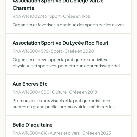
Association Sportive Du College Val De
Charente
RNA W161002746 · Sport · Créée en 1968
Organiser et favoriser la pratique des sports par les eleves
Association Sportive Du Lycée Roc Fleuri
RNA W163004596 · Sport · Créée en 2020
Organiser et développer la pratique des activités
physiques et sportives, permettre un apprentissage de la
vie associative et représenter l'établissement dans les
compétitions
Aux Encres Etc
RNA W163004500 · Culture · Créée en 2018
Promouvoir les arts visuels et la pratique artistiques
auprès du grand public, promouvoir les métiers et les
activités liés à l'art et au graphisme, enseigner et
transmettre les techniques artistiques sous la forme
Belle D'aquitaine
d'atel…
RNA W163004816 · Autres et divers · Créée en 2023