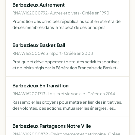
Barbezieux Autrement
RNA W162000792 · Autres et divers · Créée en 1990
Promotion des principes républicains soutien et entraide
de ses membres dans le respect de ces principes
Barbezieux Basket Ball
RNA W162000963 · Sport · Créée en 2008
Pratique et développement de toutes activités sportives
et de loisirs régis par la Fédération Française de Basket-
Ball diffuser à tous ses membres les techniques et
connaissances dans les domaines du sport et du loisir et…
Barbezieux En Transition
RNA W162001713 · Loisirs et vie sociale · Créée en 2014
Rassembler les citoyens pour mettre en lien des initiatives,
des volontés, des actions, mutualiser les énergies, les
moyens, les idées, en vue de mettre en mouvement un
changement vers une société post-pétrole dans l'inté…
Barbezieux Partageons Notre Ville
RNA W162000839 · Environnement et patrimoine · Créée