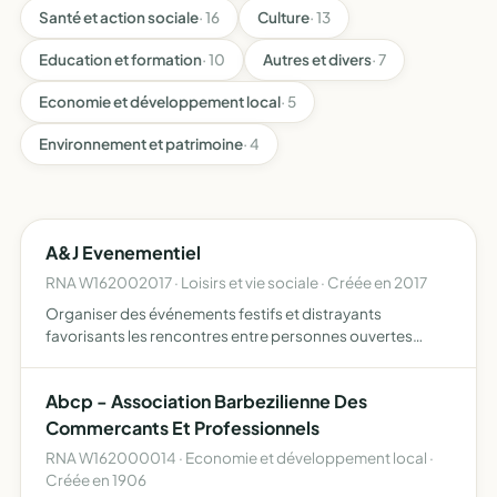
Santé et action sociale
· 16
Culture
· 13
Education et formation
· 10
Autres et divers
· 7
Economie et développement local
· 5
Environnement et patrimoine
· 4
A&J Evenementiel
RNA W162002017 · Loisirs et vie sociale · Créée en 2017
Organiser des événements festifs et distrayants
favorisants les rencontres entre personnes ouvertes
d'esprit , et tous objets similaires, connexes ou
complémentaires susceptibles d'en favoriser la
Abcp - Association Barbezilienne Des
réalisation ou le dévelo…
Commercants Et Professionnels
RNA W162000014 · Economie et développement local ·
Créée en 1906