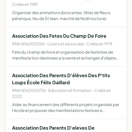
Créée en 1987
Organiser des animations (brocantes, fêtes de fleurs,
pétanque, feu de St Jean, marché de Noël nocture).
Association Des Fetes Du Champ De Foire
RNA W162000161 · Loisirs et vie sociale · Créée en 1979
Fete du champ de foire et organisation de festivites de
manifesta tion destinees a la vente et echanges d'objets
anciens de produitsregionaux et artisanaux
conformement a la reglementation en vigueur
Association Des Parents D'élèves Des P'tits
Loups École Félix Gaillard
RNA W162005736 · Education et formation · Créée en
2022
Aider au financement des différents projets organisés par
l'école et proposer des manifestations festives à
destination des enfants rassembler les parents d'élèves
qui souhaitent participer à la vie scolaire des enfants
Association Des Parents D'eleves De