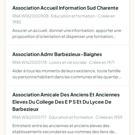
faciliter ces actions de préservatioon en met…
Association Accueil Information Sud Charente
RNA W162000908 · Education et formation · Créée en
1985
Assurer un accueil, donner une information, apporter une
proposition d'orientation et dispenser une formation
favorisant l'insertion professionnelle et sociale des
personnes qu'elle reçoit assurer la gestion de l'Atelier …
Association Admr Barbezieux-Baignes
RNA W162000178 · Loisirs et vie sociale · Créée en 1971
Aider à tous les moments de leurs existence, toute famille
ou personne habitant dans les communes et les quartiers
où elle exerce son action, elle répond aux besoins des
collectivités publiques et/ou aux besoins des habit…
Association Amicale Des Anciens Et Anciennes
Eleves Du College Des E P S Et Du Lycee De
Barbezieux
RNA W162000717 · Education et formation · Créée en 1959
Entretenir entre les anciennes et anciens eleves des
etablissements secondaires sus nommes des liens de