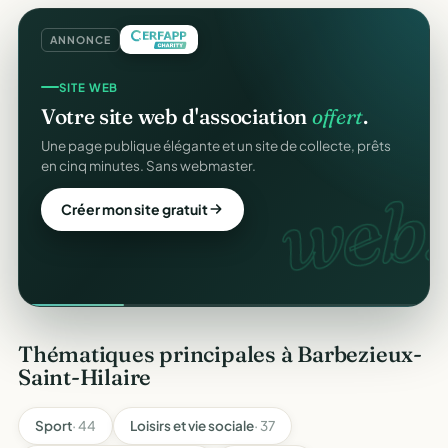
ANNONCE
SITE WEB
Votre site web d'association
offert
.
Une page publique élégante et un site de collecte, prêts
en cinq minutes. Sans webmaster.
web.
Créer mon site gratuit
Thématiques principales à Barbezieux-
Saint-Hilaire
Sport
· 44
Loisirs et vie sociale
· 37