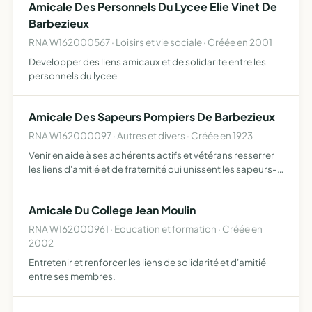
Amicale Des Personnels Du Lycee Elie Vinet De
réalisati…
Barbezieux
RNA W162000567 · Loisirs et vie sociale · Créée en 2001
Developper des liens amicaux et de solidarite entre les
personnels du lycee
Amicale Des Sapeurs Pompiers De Barbezieux
RNA W162000097 · Autres et divers · Créée en 1923
Venir en aide à ses adhérents actifs et vétérans resserrer
les liens d'amitié et de fraternité qui unissent les sapeurs-
pompiers organiser ou encourager des manifestations de
loisirs, sportifs et culturelles subvenir aux …
Amicale Du College Jean Moulin
RNA W162000961 · Education et formation · Créée en
2002
Entretenir et renforcer les liens de solidarité et d'amitié
entre ses membres.