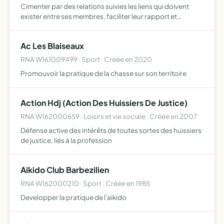
Cimenter par des relations suivies les liens qui doivent
exister entre ses membres, faciliter leur rapport et
sauvegarder leurs intérêts concentret tous les effortd de
ses adhérents pour étudier et mener à bien les mesure…
Ac Les Blaiseaux
RNA W161009499 · Sport · Créée en 2020
Promouvoir la pratique de la chasse sur son territoire
Action Hdj (Action Des Huissiers De Justice)
RNA W162000659 · Loisirs et vie sociale · Créée en 2007
Défense active des intérêts de toutes sortes des huissiers
de justice, liés à la profession
Aikido Club Barbezilien
RNA W162000210 · Sport · Créée en 1985
Developper la pratique de l'aikido