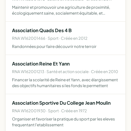
Maintenir et promouvoir une agriculture de proximité,
écologiquement saine, socialement équitable, et
économique viable, regrouper des consommateurs
autour de paysans locaux, en organisant la vente directe
Association Quads Des 4 B
par souscriptio…
RNA W162001466 · Sport · Créée en 2012
Randonnées pour faire découvrir notre terroir
Association Reine Et Yann
RNA W162001213 · Santé et action sociale · Créée en 2010
Financer la scolarité de Reine et Yann, avec élargissement
des objectifs humanitaires si les fonds le permettent
Association Sportive Du College Jean Moulin
RNA W162001930 · Sport · Créée en 1972
Organiser et favoriser la pratique du sport par les eleves
frequentant l'etablissement