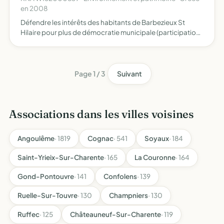
en 2008
Défendre les intérêts des habitants de Barbezieux St
Hilaire pour plus de démocratie municipale (participation
aux choix, vigilance par rapport à l'action municipale) faire
des propositions de projets et d'actions à la mu…
Page 1 / 3
Suivant
Associations dans les villes voisines
Angoulême
· 1819
Cognac
· 541
Soyaux
· 184
Saint-Yrieix-Sur-Charente
· 165
La Couronne
· 164
Gond-Pontouvre
· 141
Confolens
· 139
Ruelle-Sur-Touvre
· 130
Champniers
· 130
Ruffec
· 125
Châteauneuf-Sur-Charente
· 119