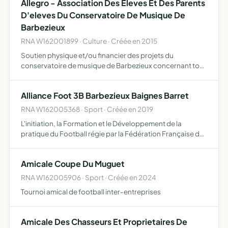
Allegro - Association Des Eleves Et Des Parents
D'eleves Du Conservatoire De Musique De
Barbezieux
RNA W162001899 · Culture · Créée en 2015
Soutien physique et/ou financier des projets du
conservatoire de musique de Barbezieux concernant tous
les élèves inscrits
Alliance Foot 3B Barbezieux Baignes Barret
RNA W162005368 · Sport · Créée en 2019
L'initiation, la Formation et le Développement de la
pratique du Football régie par la Fédération Française de
Football Par cet objet, l'Association participe pleinement
à la vie des collectivités locales et territoriales…
Amicale Coupe Du Muguet
RNA W162005906 · Sport · Créée en 2024
Tournoi amical de football inter-entreprises
Amicale Des Chasseurs Et Proprietaires De