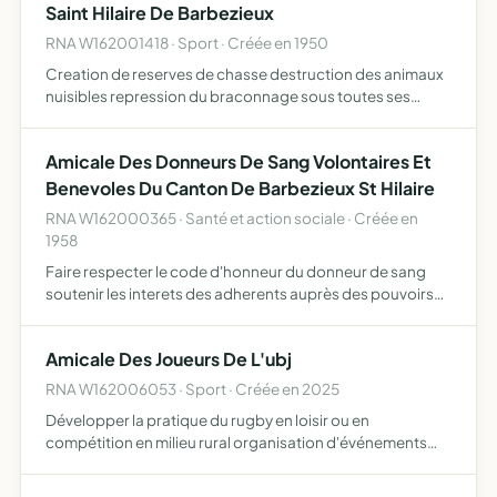
Saint Hilaire De Barbezieux
RNA W162001418 · Sport · Créée en 1950
Creation de reserves de chasse destruction des animaux
nuisibles repression du braconnage sous toutes ses
formes surveillance et protection du gibier et de sa
reproduction interdiction de le diva
Amicale Des Donneurs De Sang Volontaires Et
Benevoles Du Canton De Barbezieux St Hilaire
RNA W162000365 · Santé et action sociale · Créée en
1958
Faire respecter le code d'honneur du donneur de sang
soutenir les interets des adherents auprès des pouvoirs
publics, fournir aide technique et morale aux membres,
creer un centre de relations amicales, examiner tous les …
Amicale Des Joueurs De L'ubj
RNA W162006053 · Sport · Créée en 2025
Développer la pratique du rugby en loisir ou en
compétition en milieu rural organisation d'événements
sportif et culturel, et tous objets similaires, connexes ou
complémentaires ou susceptibles d'en favoriser la