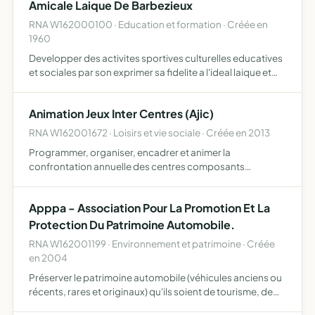
Amicale Laique De Barbezieux
RNA W162000100 · Education et formation · Créée en
1960
Developper des activites sportives culturelles educatives
et sociales par son exprimer sa fidelite a l'ideal laique et
developper son oeuvre dans cet esprit
Animation Jeux Inter Centres (Ajic)
RNA W162001672 · Loisirs et vie sociale · Créée en 2013
Programmer, organiser, encadrer et animer la
confrontation annuelle des centres composants
l'association sous forme de jeux de type Intervilles
Apppa - Association Pour La Promotion Et La
Protection Du Patrimoine Automobile.
RNA W162001199 · Environnement et patrimoine · Créée
en 2004
Préserver le patrimoine automobile (véhicules anciens ou
récents, rares et originaux) qu'ils soient de tourisme, de
sport, utilitaires, agricoles ou indsutriels. promouvoir et