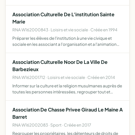
camaraderie et d'affection et de permettre de se reunir au
moins une fois par an
Association Culturelle De L'institution Sainte
Marie
RNA W162000843 · Loisirs et vie sociale · Créée en 1994
Préparer les élèves de l'institution à une vie civique et
sociale en les associant a l'organisation et a l'animation
d'activités culturelles
Association Culturelle Noor De La Ville De
Barbezieux
RNA W162001712 · Loisirs et vie sociale · Créée en 2014
Informer sur la culture et la religion musulmanes auprès de
toutes les personnes intéressées, regrouper tout et
toutes les musulman (es), quelque soient leurs origines de
la ville de Barbezieux, favoriser la mise en oeuvr…
Association De Chasse Privee Giraud Le Maine A
Barret
RNA W162002083 · Sport · Créée en 2017
Regrouper les propriétaires, les détenteurs de droits de