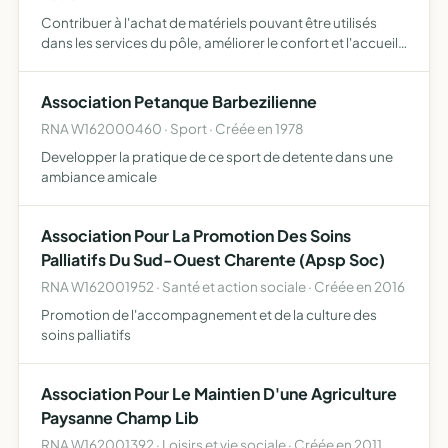
Contribuer à l'achat de matériels pouvant être utilisés
dans les services du pôle, améliorer le confort et l'accueil
des patients dans les services du pôle, acquérir des livres
médicaux pour le personnel médical et/ou par…
Association Petanque Barbezilienne
RNA W162000460 · Sport · Créée en 1978
Developper la pratique de ce sport de detente dans une
ambiance amicale
Association Pour La Promotion Des Soins
Palliatifs Du Sud-Ouest Charente (Apsp Soc)
RNA W162001952 · Santé et action sociale · Créée en 2016
Promotion de l'accompagnement et de la culture des
soins palliatifs
Association Pour Le Maintien D'une Agriculture
Paysanne Champ Lib
RNA W162001392 · Loisirs et vie sociale · Créée en 2011