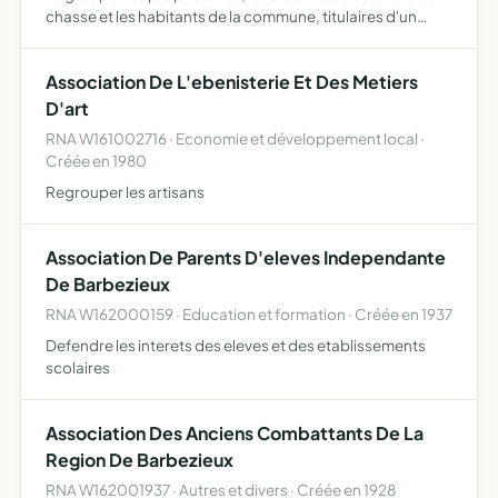
chasse et les habitants de la commune, titulaires d'un
permis de chasser validé pour la saison en cours, ainsi que
les hors communes qui seraient admis, en vue du d…
Association De L'ebenisterie Et Des Metiers
D'art
RNA W161002716 · Economie et développement local ·
Créée en 1980
Regrouper les artisans
Association De Parents D'eleves Independante
De Barbezieux
RNA W162000159 · Education et formation · Créée en 1937
Defendre les interets des eleves et des etablissements
scolaires
Association Des Anciens Combattants De La
Region De Barbezieux
RNA W162001937 · Autres et divers · Créée en 1928