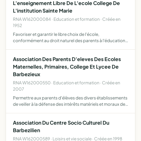
L'enseignement Libre De L'ecole College De
L'institution Sainte Marie
RNA W162000084 · Education et formation · Créée en
1952
Favoriser et garantir le libre choix de l'école,
conformément au droit naturel des parents à l'éducation
et à l'instruction de leurs enfants, selon leur conscience
promouvoir le caractère propre de l'enseignement
Association Des Parents D'eleves Des Ecoles
catholiq…
Maternelles, Primaires, College Et Lycee De
Barbezieux
RNA W162000550 · Education et formation · Créée en
2007
Permettre aux parents d'élèves des divers établissements
de veiller à la défense des intérêts matériels et moraux de
l'école publique et laïque d'étudier et de réaliser toute
organisation péri et post-scolaire être l'inte…
Association Du Centre Socio Culturel Du
Barbezilien
RNA W162000589 · Loisirs et vie sociale · Créée en 1998