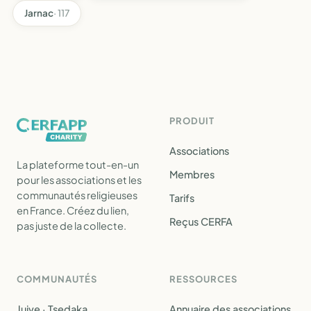
Jarnac
· 117
PRODUIT
Associations
La plateforme tout-en-un
Membres
pour les associations et les
communautés religieuses
Tarifs
en France. Créez du lien,
Reçus CERFA
pas juste de la collecte.
COMMUNAUTÉS
RESSOURCES
Juive · Tsedaka
Annuaire des associations