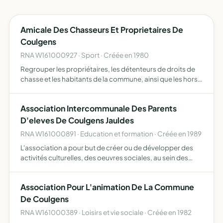
Amicale Des Chasseurs Et Proprietaires De
Coulgens
RNA W161000927 · Sport · Créée en 1980
Regrouper les propriétaires, les détenteurs de droits de
chasse et les habitants de la commune, ainsi que les hors
communes qui seraient admis, en vue du développement
du gibier, par la protection, le repeuplement, l élev…
Association Intercommunale Des Parents
D'eleves De Coulgens Jauldes
RNA W161000891 · Education et formation · Créée en 1989
L'association a pour but de créer ou de développer des
activités culturelles, des oeuvres sociales, au sein des
écoles de Coulgens et de Jauldes
Association Pour L'animation De La Commune
De Coulgens
RNA W161000389 · Loisirs et vie sociale · Créée en 1982