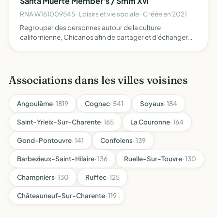
Santa Muerte Member's / Smm Xvi
RNA W161009545 · Loisirs et vie sociale · Créée en 2021
Regrouper des personnes autour de la culture
californienne, Chicanos afin de partager et d'échanger
autour de notre passion commune
Associations dans les villes voisines
Angoulême
· 1819
Cognac
· 541
Soyaux
· 184
Saint-Yrieix-Sur-Charente
· 165
La Couronne
· 164
Gond-Pontouvre
· 141
Confolens
· 139
Barbezieux-Saint-Hilaire
· 136
Ruelle-Sur-Touvre
· 130
Champniers
· 130
Ruffec
· 125
Châteauneuf-Sur-Charente
· 119