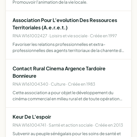
Promouvoir l'animation de la vie locale.
Association Pour L'evolution Des Ressources
Territoriales (A.e.r.e.t.)
RNA W161002427 · Loisirs et vie sociale · Créée en 1997
Favoriser les relations professionnelles et extra-
professionnelles des agents territoriaux de la charente de
maniere a susciter l'echange d'experiences et la solidarite
professionnelle, definir et mettre en oeuvre des pro…
Contact Rural Cinema Argence Tardoire
Bonnieure
RNA W161004340 · Culture · Créée en 1983
Cette association a pour objet le développement du
cinéma commercial en milieu rural et de toute opération
cinématographique ayant l'aval du conseil
d'administration
Keur De L'espoir
RNA W161004741 · Santé et action sociale · Créée en 2013
Subvenir au peuple sénégalais pour les soins de santé et