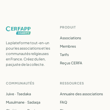
PRODUIT
Associations
La plateforme tout-en-un
Membres
pour les associations et les
communautés religieuses
Tarifs
en France. Créez du lien,
Reçus CERFA
pas juste de la collecte.
COMMUNAUTÉS
RESSOURCES
Juive · Tsedaka
Annuaire des associations
Musulmane · Sadaqa
FAQ