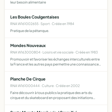
leur besoin alimentaire
Les Boules Coulgentaises
RNA W161002655 · Sport · Créée en 1984
Pratique de la pétanque.
Mondes Nouveaux
RNA W163000804 · Loisirs et vie sociale · Créée en 1983
Promouvoir et favoriser les échanges interculturels entre
la France et les autres pays permettre une connaissance
réciproque des réalités humaines, culturelles, éducatives,
linguistiques, géographiques et économiques part…
Planche De Cirque
RNA W161000444 · Culture · Créée en 2002
Faire découvrir à tous publics la pratique des arts du
cirque et du skateboard en proposant des initiations
favoriser l'accès à la culture en milieu rural développer et
promouvoir ces pratiques proposer des activités cult…