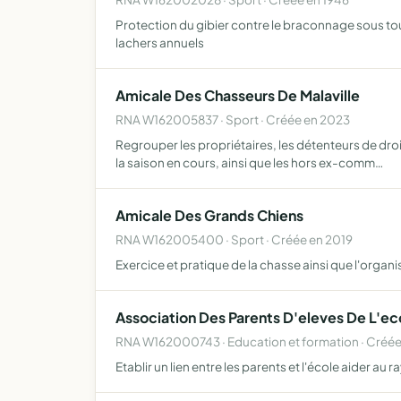
Protection du gibier contre le braconnage sous tou
lachers annuels
Amicale Des Chasseurs De Malaville
RNA W162005837 · Sport · Créée en 2023
Regrouper les propriétaires, les détenteurs de droi
la saison en cours, ainsi que les hors ex-comm…
Amicale Des Grands Chiens
RNA W162005400 · Sport · Créée en 2019
Exercice et pratique de la chasse ainsi que l'organ
Association Des Parents D'eleves De L'ec
RNA W162000743 · Education et formation · Créée
Etablir un lien entre les parents et l'école aider a