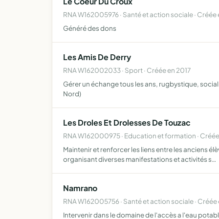
Le Coeur Du Croux
RNA W162005976 · Santé et action sociale · Créée
Généré des dons
Les Amis De Derry
RNA W162002033 · Sport · Créée en 2017
Gérer un échange tous les ans, rugbystique, social e
Nord)
Les Droles Et Drolesses De Touzac
RNA W162000975 · Education et formation · Créée
Maintenir et renforcer les liens entre les anciens él
organisant diverses manifestations et activités s…
Namrano
RNA W162005756 · Santé et action sociale · Créée
Intervenir dans le domaine de l'accès a l'eau potab