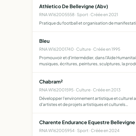
Athletico De Bellevigne (Abv)
RNA W162005558 · Sport · Créée en 2021
Pratique du football et organisation de manifesta
Bleu
RNA W162001740 · Culture · Créée en 1995
Promouvoir et d'intermédier, dans l'Aide Humanit
musiques, écritures, peintures, sculptures, la pro
Chabram²
RNA W162001595 · Culture · Créée en 2013
Développer l'environnement artistique et culturel ai
d'artistes et de projets artistiques et culturels…
Charente Endurance Equestre Bellevigne
RNA W162005954 · Sport · Créée en 2024