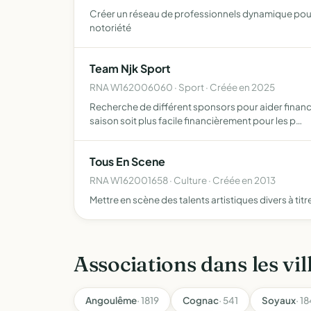
Créer un réseau de professionnels dynamique pour d
notoriété
Team Njk Sport
RNA W162006060 · Sport · Créée en 2025
Recherche de différent sponsors pour aider financi
saison soit plus facile financièrement pour les p…
Tous En Scene
RNA W162001658 · Culture · Créée en 2013
Mettre en scène des talents artistiques divers à titr
Associations dans les vil
Angoulême
· 1819
Cognac
· 541
Soyaux
· 1