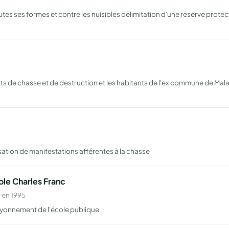
tes ses formes et contre les nuisibles delimitation d'une reserve protec
ts de chasse et de destruction et les habitants de l'ex commune de Malavi
isation de manifestations afférentes à la chasse
ole Charles Franc
 en 1995
u rayonnement de l'école publique