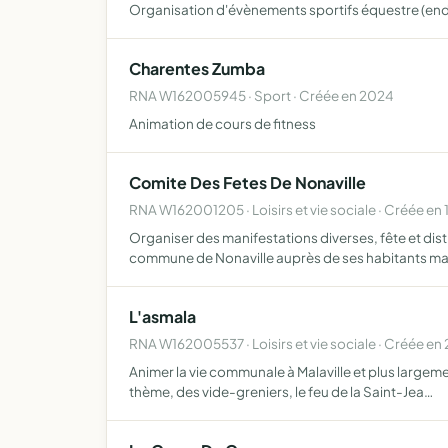
Organisation d'évènements sportifs équestre (en
Charentes Zumba
RNA W162005945 · Sport · Créée en 2024
Animation de cours de fitness
Comite Des Fetes De Nonaville
RNA W162001205 · Loisirs et vie sociale · Créée en 
Organiser des manifestations diverses, fête et dist
commune de Nonaville auprès de ses habitants ma
L'asmala
RNA W162005537 · Loisirs et vie sociale · Créée en
Animer la vie communale à Malaville et plus largem
thème, des vide-greniers, le feu de la Saint-Jea…