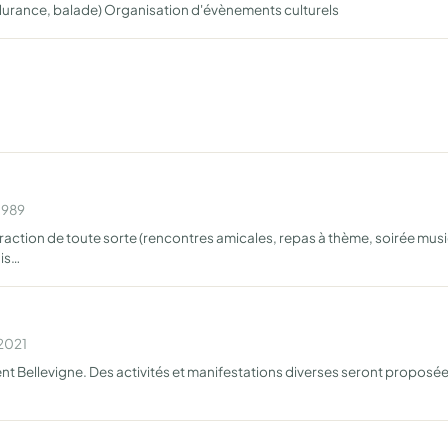
durance, balade) Organisation d'évènements culturels
1989
raction de toute sorte (rencontres amicales, repas à thème, soirée musica
is…
 2021
ent Bellevigne. Des activités et manifestations diverses seront proposée