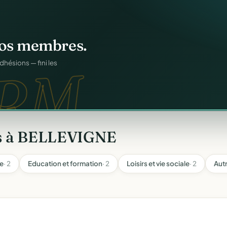
n
gratuitement
.
tuit.
ilotage au même endroit,
es à BELLEVIGNE
le
· 2
Education et formation
· 2
Loisirs et vie sociale
· 2
Autr