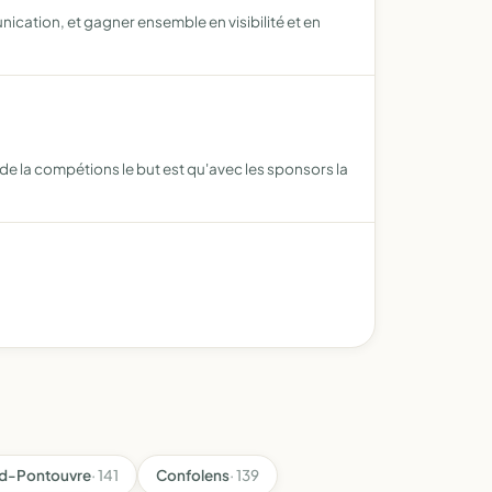
cation, et gagner ensemble en visibilité et en
de la compétions le but est qu'avec les sponsors la
d-Pontouvre
· 141
Confolens
· 139