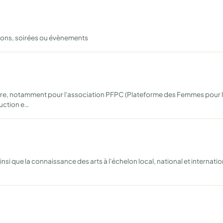
tions, soirées ou évènements
aire, notamment pour l'association PFPC (Plateforme des Femmes pour l
duction e…
nsi que la connaissance des arts à l'échelon local, national et internatio