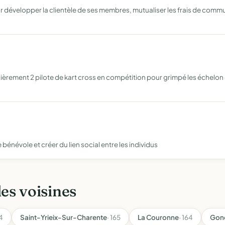
évelopper la clientèle de ses membres, mutualiser les frais de communi
èrement 2 pilote de kart cross en compétition pour grimpé les échelon 
e bénévole et créer du lien social entre les individus
les voisines
84
Saint-Yrieix-Sur-Charente
· 165
La Couronne
· 164
Gon