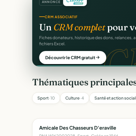
ANNONCE
GESTION D'ASSOCIATION
Gérez votre associatio
gra
Membres, dons, événements, reçus — tout votre p
sans rien payer.
Créer mon compte gratuit
Thématiques principal
Sport
· 10
Culture
· 4
Santé et action socia
Amicale Des Chasseurs D'eraville
RNA W162002028 · Sport · Créée en 1946