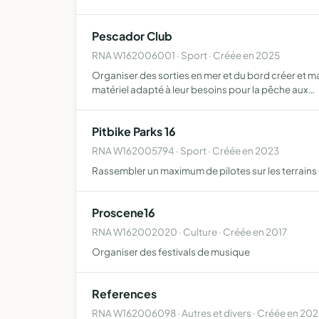
Pescador Club
RNA W162006001 · Sport · Créée en 2025
Organiser des sorties en mer et du bord créer et ma
matériel adapté à leur besoins pour la pêche aux…
Pitbike Parks 16
RNA W162005794 · Sport · Créée en 2023
Rassembler un maximum de pilotes sur les terrai
Proscene16
RNA W162002020 · Culture · Créée en 2017
Organiser des festivals de musique
References
RNA W162006098 · Autres et divers · Créée en 20