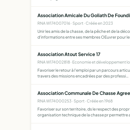
Association Amicale Du Goliath De Found
RNA W174007016 · Sport · Créée en 2023
Unir les amis de la chasse, de la pêche et de la dé
d'informations entre ses membres OEuvrer pour l
Association Atout Service 17
RNA W174002818 · Economie et développement loc
Favoriser le retour à l'emploi par un parcours artic
travers des missions encadrées par des professi…
Association Communale De Chasse Agreee 
RNA W174000253 · Sport · Créée en 1968
Favoriser sur son territoire, ds le respect des pr
organisation technique de la chasse pr permettre 