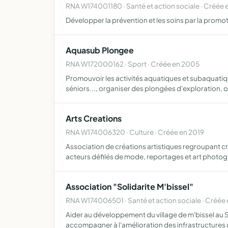
RNA W174001180 · Santé et action sociale · Créée
Développer la prévention et les soins par la prom
Aquasub Plongee
RNA W172000162 · Sport · Créée en 2005
Promouvoir les activités aquatiques et subaquatiq
séniors..., organiser des plongées d'exploration, 
Arts Creations
RNA W174006320 · Culture · Créée en 2019
Association de créations artistiques regroupant 
acteurs défilés de mode, reportages et art photo
Association "Solidarite M'bissel"
RNA W174006501 · Santé et action sociale · Créée
Aider au développement du village de m'bissel au S
accompagner à l'amélioration des infrastructures d