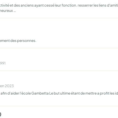
tivité et des anciens ayant cessé leur fonction. resserrer les liens d'am
 heureux …
pement des personnes.
1991
 en 2023
fin d'aider l'école Gambetta Le but ultime étant de mettre a profit les i
)