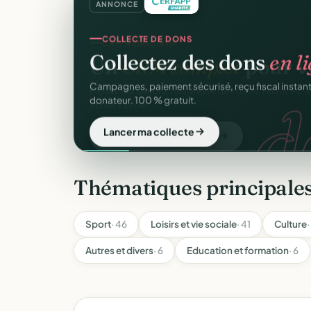
ANNONCE
COLLECTE DE DONS
Collectez des dons
en l
d
Campagnes, paiement sécurisé, reçu fiscal insta
donateur. 100 % gratuit.
Lancer ma collecte
Thématiques principales
Sport
· 46
Loisirs et vie sociale
· 41
Culture
·
Autres et divers
· 6
Education et formation
· 6