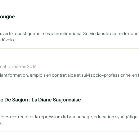
iougne
couverte touristique animés d'un même idéal Servir dans le cadre de con
e dévelo…
al · Créée en 2016
ulant formation, emplois en contrat aidé et suivi socio-professionnel en 
De Saujon : La Diane Saujonnaise
opriétés des récoltes la répression du braconnage, éducation cynégétiqu
a…