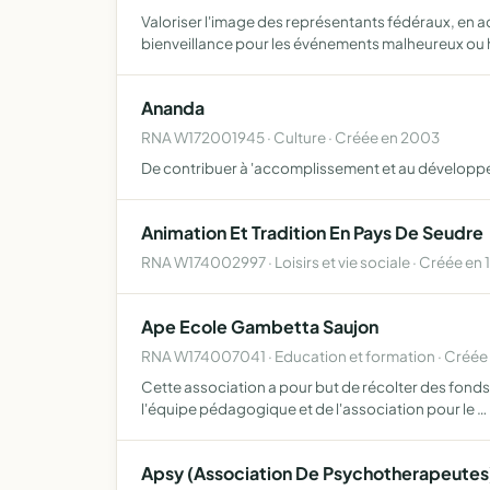
Valoriser l'image des représentants fédéraux, en ac
bienveillance pour les événements malheureux ou
Ananda
RNA W172001945 · Culture · Créée en 2003
De contribuer à 'accomplissement et au dévelop
Animation Et Tradition En Pays De Seudre
RNA W174002997 · Loisirs et vie sociale · Créée en 
Ape Ecole Gambetta Saujon
RNA W174007041 · Education et formation · Créée
Cette association a pour but de récolter des fonds a
l'équipe pédagogique et de l'association pour le …
Apsy (Association De Psychotherapeutes