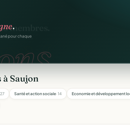
igne
.
ons.
ntané pour chaque
 à Saujon
 27
Santé et action sociale
· 14
Economie et développement lo