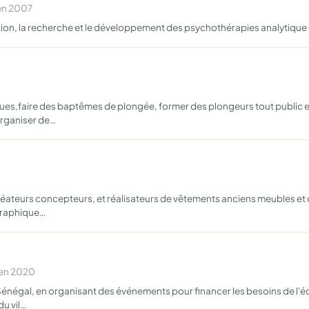
 en 2007
otion, la recherche et le développement des psychothérapies analytique
ues,faire des baptêmes de plongée, former des plongeurs tout public e
organiser de…
créateurs concepteurs, et réalisateurs de vêtements anciens meubles e
graphique…
 en 2020
énégal, en organisant des événements pour financer les besoins de l'éco
u vil…