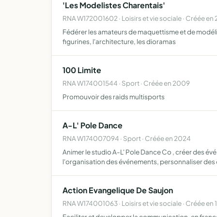
'Les Modelistes Charentais'
RNA W172001602 · Loisirs et vie sociale · Créée e
Fédérer les amateurs de maquettisme et de modélisme
figurines, l'architecture, les dioramas
100 Limite
RNA W174001544 · Sport · Créée en 2009
Promouvoir des raids multisports
A-L' Pole Dance
RNA W174007094 · Sport · Créée en 2024
Animer le studio A-L' Pole Dance Co , créer des év
l'organisation des événements, personnaliser des 
Action Evangelique De Saujon
RNA W174001063 · Loisirs et vie sociale · Créée en 
Faciliter et developper la communication, en fran