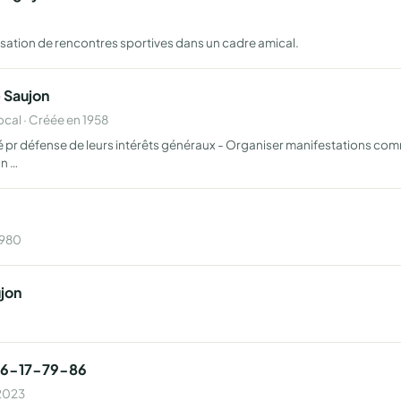
anisation de rencontres sportives dans un cadre amical.
 Saujon
al · Créée en 1958
té pr défense de leurs intérêts généraux - Organiser manifestations comm
n …
1980
jon
 16-17-79-86
 2023