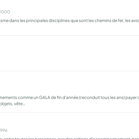
n 2000
 dans les principales disciplines que sont les chemins de fer, les avions
énements comme un GALA de fin d'année (reconduit tous les ans) payer de
objets, vête…
1996
ce, entre toutes les personnes, par des actions d'accompagnement, par