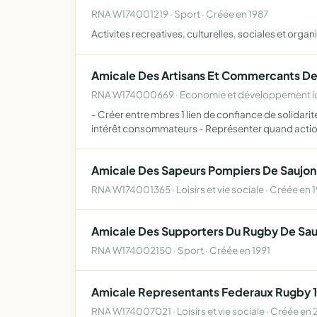
RNA W174001219 · Sport · Créée en 1987
Activites recreatives, culturelles, sociales et org
Amicale Des Artisans Et Commercants De
RNA W174000669 · Economie et développement loc
- Créer entre mbres 1 lien de confiance de solidari
intérêt consommateurs - Représenter quand actio
Amicale Des Sapeurs Pompiers De Saujon
RNA W174001365 · Loisirs et vie sociale · Créée en 
Amicale Des Supporters Du Rugby De Sau
RNA W174002150 · Sport · Créée en 1991
Amicale Representants Federaux Rugby
RNA W174007021 · Loisirs et vie sociale · Créée en