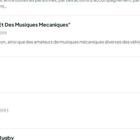
 mi…
Et Des Musiques Mecaniques"
1999
on, ainsi que des amateurs de musiques mécaniques diverses des véhicule
 1993
 Rugby