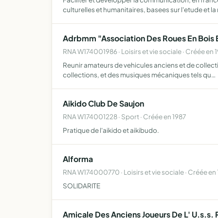
culturelles et humanitaires, basees sur l'etude et la
Adrbmm "Association Des Roues En Bois 
RNA W174001986 · Loisirs et vie sociale · Créée en 
Reunir amateurs de vehicules anciens et de collecti
collections, et des musiques mécaniques tels qu…
Aikido Club De Saujon
RNA W174001228 · Sport · Créée en 1987
Pratique de l'aikido et aikibudo.
Alforma
RNA W174000770 · Loisirs et vie sociale · Créée en
SOLIDARITE
Amicale Des Anciens Joueurs De L' U.s.s.