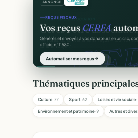
ANNONCE
REÇUS FISCAUX
Vos reçus
CERFA
autom
CER
Générés et envoyés à vos donateurs en un clic, c
officiel n°11580.
Automatiser mes reçus
Thématiques principales
Culture
· 77
Sport
· 62
Loisirs et vie sociale
·
Environnement et patrimoine
· 9
Autres et diver