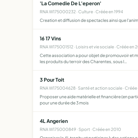
'La Comedie De L'eperon'
RNA W175000232 · Culture · Créée en 1994
Creation et diffusion de spectacles ainsi que l'ani
16 17 Vins
RNA W175001512 · Loisirs et vie sociale · Créée en 
Cette association a pour objet de promouvoir et mett
les produits du terroir des Charentes, sous l…
3 Pour Toit
RNA W175004628 · Santé et action sociale · Créée
Proposer une aide matérielle et financière (en part
pour une durée de 3 mois
4L Angerien
RNA W175000849 · Sport · Créée en 2010
Organiser le 4L trophy et participer à des actions c