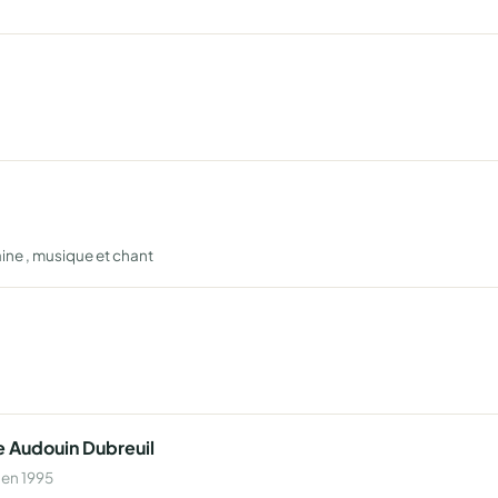
aine , musique et chant
e Audouin Dubreuil
 en 1995