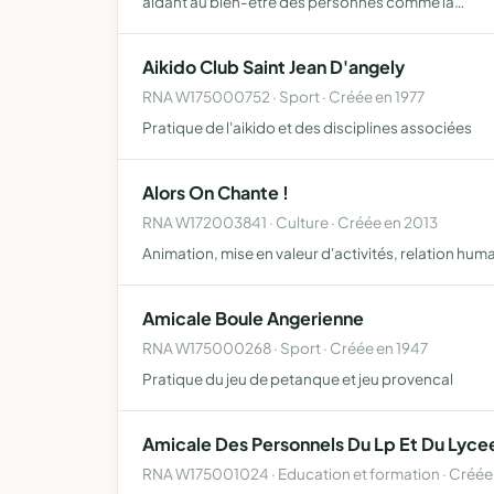
aidant au bien-être des personnes comme la…
Aikido Club Saint Jean D'angely
RNA W175000752 · Sport · Créée en 1977
Pratique de l'aikido et des disciplines associées
Alors On Chante !
RNA W172003841 · Culture · Créée en 2013
Animation, mise en valeur d'activités, relation hum
Amicale Boule Angerienne
RNA W175000268 · Sport · Créée en 1947
Pratique du jeu de petanque et jeu provencal
Amicale Des Personnels Du Lp Et Du Lyce
RNA W175001024 · Education et formation · Créée