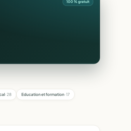
100 % gratuit
cal
· 28
Education et formation
· 17