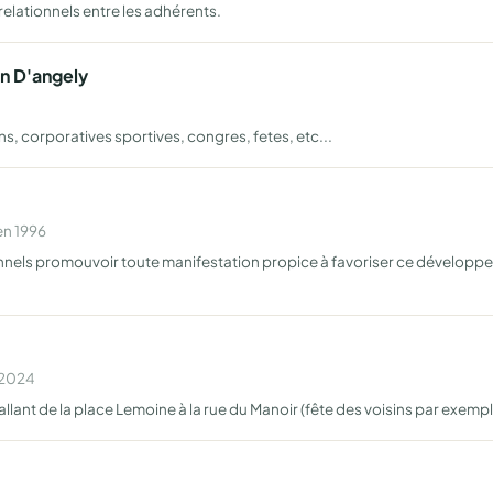
relationnels entre les adhérents.
n D'angely
s, corporatives sportives, congres, fetes, etc...
en 1996
nels promouvoir toute manifestation propice à favoriser ce développe
n 2024
allant de la place Lemoine à la rue du Manoir (fête des voisins par exempl