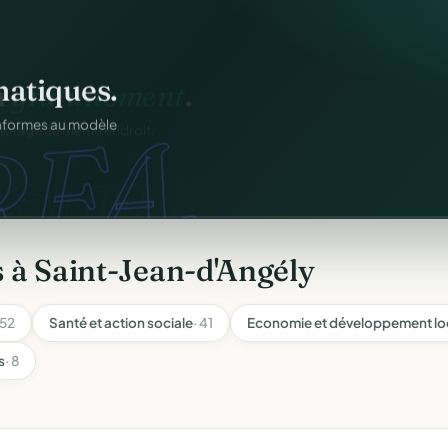
atiques.
FA.
onformes au modèle
 à Saint-Jean-d'Angély
 52
Santé et action sociale
· 41
Economie et développement lo
s
· 8