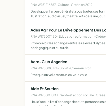
RNA W751216567 · Culture · Créée en 2012
Développer l'art en général et sous toutes ses fo
illustration, audiovisuel, théâtre, arts de la rue, du 
Ades Agir Pour Le Développement Des Ec
RNA W175001180 · Education et formation · Créée
Promouvoir les échanges entre les élèves du lycée 
pédagogique et culturels
Aero-Club Angerien
RNA W175000194 · Sport · Créée en 1937
Pratique du vol a moteur, du vol a voile
Aide Et Soutien
RNA W175001003 · Santé et action sociale · Créée
Lieu d'accueil et d'échange de toute personne en dif