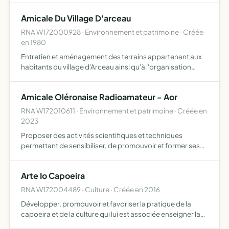
Amicale Du Village D'arceau
RNA W172000928 · Environnement et patrimoine · Créée
en 1980
Entretien et aménagement des terrains appartenant aux
habitants du village d'Arceau ainsi qu'à l'organisation
d'animations diverses
Amicale Oléronaise Radioamateur - Aor
RNA W172010611 · Environnement et patrimoine · Créée en
2023
Proposer des activités scientifiques et techniques
permettant de sensibiliser, de promouvoir et former ses
adhérents au développement durable, et à la protection
de l'environnement autour des thèmes de l'électronique,
Arte Io Capoeira
de …
RNA W172004489 · Culture · Créée en 2016
Développer, promouvoir et favoriser la pratique de la
capoeira et de la culture qui lui est associée enseigner la
capoeira régionale mais aussi d'autres activités