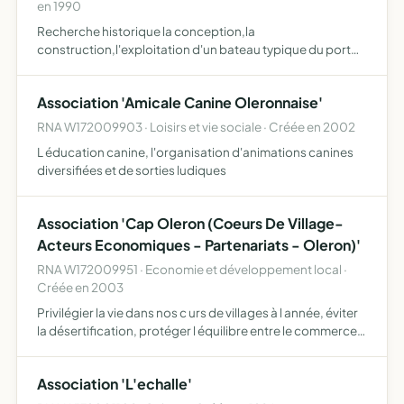
en 1990
Recherche historique la conception,la
construction,l'exploitation d'un bateau typique du port
de pêche de la cotiniere etc...
Association 'Amicale Canine Oleronnaise'
RNA W172009903 · Loisirs et vie sociale · Créée en 2002
L éducation canine, l'organisation d'animations canines
diversifiées et de sorties ludiques
Association 'Cap Oleron (Coeurs De Village-
Acteurs Economiques - Partenariats - Oleron)'
RNA W172009951 · Economie et développement local ·
Créée en 2003
Privilégier la vie dans nos c urs de villages à l année, éviter
la désertification, protéger l équilibre entre le commerce
de proximité et les grandes enseignes, engager un
partenariat avec nos élus, représentativité face…
Association 'L'echalle'