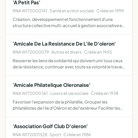
'A Petit Pas'
RNA W172000141 · Santé et action sociale · Créée en 1999
Création, développement et fonctionnement d'une
structure collective multi-accueil à gestion associative et
dévelppement et gestion de toutes activités concernant
la petite enfance sur l'île d'Oléron
'Amicale De La Resistance De L'ile D'oleron'
RNA W172000079 · Autres et divers · Créée en 1945
Resserrer les liens de solidarité qui doivent unir tous ceux
de la résistance, continuer avec toute sa volonté le travail
d'epuration et de reéovation conformément aux grands
principes qui ont inspiré et conduit la résist…
'Amicale Philatelique Oleronaise'
RNA W172000361 · Loisirs et vie sociale · Créée en 1938
Favoriser l'expansion de la philatélie, Grouper les
philatélistes de l'ile d'Oléron et de l'extérieur Faciliter les
relations philatéliques entre l'association et ses membres
Permettre de procéder à des échanges de timbre…
'Association Golf Club D'oleron'
RNA W172001528 · Sport · Créée en 1986