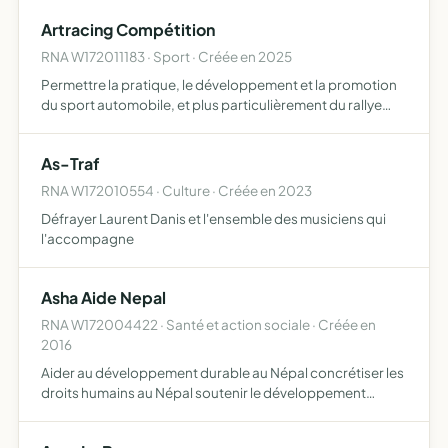
culturelles et sportives brésiliennes, tels que le maculel…
Artracing Compétition
RNA W172011183 · Sport · Créée en 2025
Permettre la pratique, le développement et la promotion
du sport automobile, et plus particulièrement du rallye
automobile permettre à ses membres de participer à des
compétitions de rallye automobiles de niveau régional …
As-Traf
RNA W172010554 · Culture · Créée en 2023
Défrayer Laurent Danis et l'ensemble des musiciens qui
l'accompagne
Asha Aide Nepal
RNA W172004422 · Santé et action sociale · Créée en
2016
Aider au développement durable au Népal concrétiser les
droits humains au Népal soutenir le développement
durable et équitable au Népal aider les populations
défavorisées au Népal construire des écoles et des