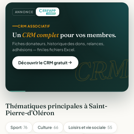
ANNONCE
CRM ASSOCIATIF
Un
CRM complet
pour vos membres.
Fiches donateurs, historique des dons, relances,
adhésions — fini les fichiers Excel.
CRM.
Découvrir le CRM gratuit
Thématiques principales à Saint-
Pierre-d'Oléron
Sport
· 76
Culture
· 66
Loisirs et vie sociale
· 55