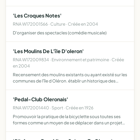
'Les Croques Notes'
RNA W172001566 · Culture · Créée en 2004
D'organiser des spectacles (comédie musicale)
'Les Moulins De L'île D'oleron'
RNA W172009834 · Environnement et patrimoine · Créée
en 2004
Recensement des moulins existants ou ayant existé sur les
communes de l'île d Oléron. établir un historique des
moulins du 17è siècle à nos jour. informer communiquer
des documents concernant ce patrimoine bâti, à travers…
'Pedal-Club Oleronais'
RNA W172001440 · Sport · Créée en 1926
Promouvoir la pratique de la bicyclette sous toutes ses
formes comme un moyen de se déplacer dans un projet
de développement durable participer aux rencontres
sportives à caractère de loisir, aux compétitions et toutes