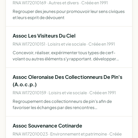
RNA W172010169 · Autres et divers · Créée en 1991
Regrouper des jeunes pour promouvoir leur sens civiques
et leurs esprit de dévouent
Assoc Les Visiteurs Du Ciel
RNA W172010151 · Loisirs et vie sociale · Créée en 1991
Concevoir, réaliser, expérimenter tous types de cerf-
volant ou autres éléments s'y rapportant. développer
toutes pratiques artistiques, sportives, culturelles,
ludiques et pédagogiques liées aux cerf-volants.
Assoc Oleronaise Des Collectionneurs De Pin's
(A.o.c.p.)
RNA W172010159 · Loisirs et vie sociale · Créée en 1991
Regroupement des collectionneurs de pin's afin de
favoriser les échanges par des rencontres
hebdomadaires et par l'organisation de salons et de
bourses.
Assoc Souvenance Cotinarde
RNA W172010023 · Environnement et patrimoine · Créée