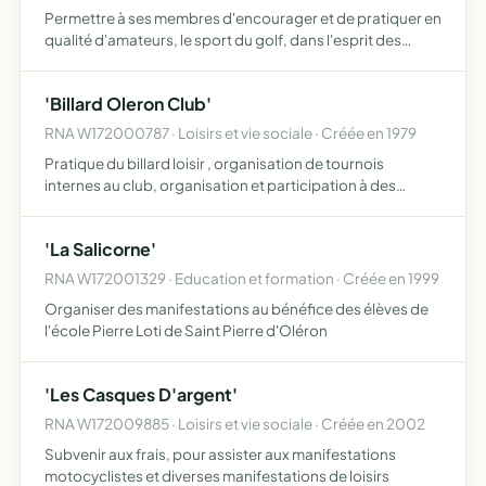
Permettre à ses membres d'encourager et de pratiquer en
qualité d'amateurs, le sport du golf, dans l'esprit des
règles éditées par le Royal and Old St Andrew Golf Club,
et en plein accord avec la FFG Fédération Française …
'Billard Oleron Club'
RNA W172000787 · Loisirs et vie sociale · Créée en 1979
Pratique du billard loisir , organisation de tournois
internes au club, organisation et participation à des
tournois interclubs, soit à domicile, soit à l'extérieur, à
l'exclusion de tous tournois ou compétitions officiel…
'La Salicorne'
RNA W172001329 · Education et formation · Créée en 1999
Organiser des manifestations au bénéfice des élèves de
l'école Pierre Loti de Saint Pierre d'Oléron
'Les Casques D'argent'
RNA W172009885 · Loisirs et vie sociale · Créée en 2002
Subvenir aux frais, pour assister aux manifestations
motocyclistes et diverses manifestations de loisirs