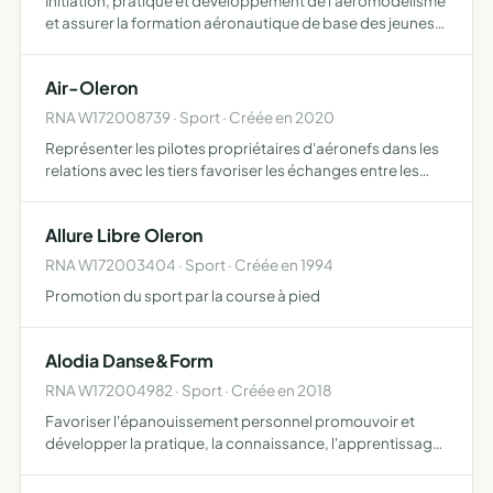
Initiation, pratique et développement de l'aéromodélisme
et assurer la formation aéronautique de base des jeunes
par l'enseignement de l'aéromodélisme
Air-Oleron
RNA W172008739 · Sport · Créée en 2020
Représenter les pilotes propriétaires d'aéronefs dans les
relations avec les tiers favoriser les échanges entre les
membres dans l'objectif d'une bonne pratique des
activités aéronautiques rassembler les pilotes propriéta…
Allure Libre Oleron
RNA W172003404 · Sport · Créée en 1994
Promotion du sport par la course à pied
Alodia Danse&Form
RNA W172004982 · Sport · Créée en 2018
Favoriser l'épanouissement personnel promouvoir et
développer la pratique, la connaissance, l'apprentissage,
l'enseignement des activités artistiques dansées, des
activités physiques type fitness et remise en forme (activ…