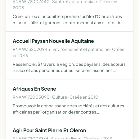
RNA W172002440 · Santé et action sociale · Créée en
2008
Créer un lieu d'accueil temporaire sur l'île d'Oléron à des
mineurs, filles et garçons, conformément aux dispositions
du décret n 2004-231 du 17 mars 2004 et de la circulaire
du 12 mai 2005 relative à l'accueil temporaire…
Accueil Paysan Nouvelle Aquitaine
RNA W332020943 · Environnement et patrimoine · Créée
en 2016
Rassembler, à travers la Région, des paysans, des acteurs
ruraux et des personnes qui leur seraient associées,
s'engageant à respecter la charte Accueil Paysan elle a
pour objectif de maintenir la ruralité à travers l'agr…
Afriques En Scene
RNA W172003090 · Culture · Créée en 2010
Promouvoir la connaissance des sociétés et des cultures
africaines par l'organisation de rencontres
cinématographiques, de conférences, de colloques et de
manifestations culturelles
Agir Pour Saint Pierre Et Oleron
RNA W172003866 · Autres et divers · Créée en 2013