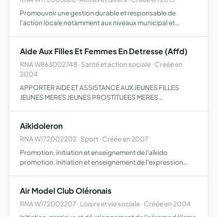
Promouvoir une gestion durable et responsable de
l'action locale notamment aux niveaux municipal et
intercommunal élaborer, débattre et proposer des
projets dans les domaines relevant de l'action municipale
Aide Aux Filles Et Femmes En Detresse (Affd)
et intercommun…
RNA W863002748 · Santé et action sociale · Créée en
2004
APPORTER AIDE ET ASSISTANCE AUX JEUNES FILLES
JEUNES MERES JEUNES PROSTITUEES MERES
CELIBATAIRES A MAGAGASCAR ET EVENTUELLEMENT EN
TOUT AUTRE PARTIE DU MONDE
Aikidoleron
RNA W172002202 · Sport · Créée en 2007
Promotion, initiation et enseignement de l'aïkido
promotion, initiation et enseignement de l'expression
corporelle sous toutes ses formes développement et
enseignement d'activités artistiques et culturelles
Air Model Club Oléronais
renforcement d…
RNA W172002207 · Loisirs et vie sociale · Créée en 2004