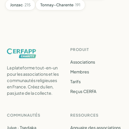
Jonzac
· 215
Tonnay-Charente
· 191
PRODUIT
Associations
La plateforme tout-en-un
Membres
pour les associations et les
communautés religieuses
Tarifs
en France. Créez du lien,
Reçus CERFA
pas juste de la collecte.
COMMUNAUTÉS
RESSOURCES
Juive · Tsedaka
Annuaire des associations