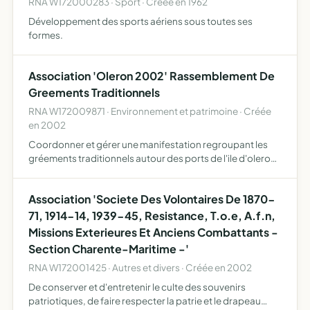
RNA W172000283 · Sport · Créée en 1962
Développement des sports aériens sous toutes ses
formes.
Association 'Oleron 2002' Rassemblement De
Greements Traditionnels
RNA W172009871 · Environnement et patrimoine · Créée
en 2002
Coordonner et gérer une manifestation regroupant les
gréements traditionnels autour des ports de l'ile d'oleron.
promouvoir les initiatives peuvent développer et
extérioriser l'image du patrimoine maritime en général.
Association 'Societe Des Volontaires De 1870-
sou…
71, 1914-14, 1939-45, Resistance, T.o.e, A.f.n,
Missions Exterieures Et Anciens Combattants -
Section Charente-Maritime -'
RNA W172001425 · Autres et divers · Créée en 2002
De conserver et d'entretenir le culte des souvenirs
patriotiques, de faire respecter la patrie et le drapeau