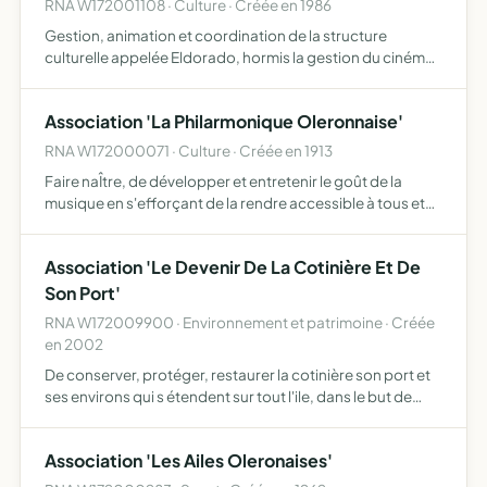
RNA W172001108 · Culture · Créée en 1986
Gestion, animation et coordination de la structure
culturelle appelée Eldorado, hormis la gestion du cinéma
commercial concédé à la section Eldo Plus du L.O.C.A.L..
Une convention établira les modalités d'utilisation de l…
Association 'La Philarmonique Oleronnaise'
RNA W172000071 · Culture · Créée en 1913
Faire naÎtre, de développer et entretenir le goût de la
musique en s'efforçant de la rendre accessible à tous et
de prêter son concours à toutes les fêtes et
manifestations pour lesquelles elle sera sollicitée
Association 'Le Devenir De La Cotinière Et De
Son Port'
RNA W172009900 · Environnement et patrimoine · Créée
en 2002
De conserver, protéger, restaurer la cotinière son port et
ses environs qui s étendent sur tout l'ile, dans le but de
sauvegarder l'environnement, protéger la nature, lutter
contre les pollutions et les nuisances, contre …
Association 'Les Ailes Oleronaises'