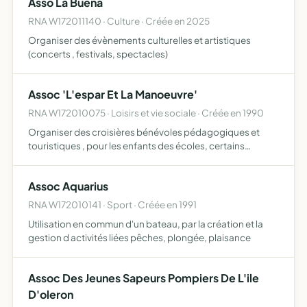
Asso La Buena
dispensaires…
RNA W172011140 · Culture · Créée en 2025
Organiser des évènements culturelles et artistiques
(concerts , festivals, spectacles)
Assoc 'L'espar Et La Manoeuvre'
RNA W172010075 · Loisirs et vie sociale · Créée en 1990
Organiser des croisières bénévoles pédagogiques et
touristiques , pour les enfants des écoles, certains
handicapes, et personnes du troisième âge
Assoc Aquarius
RNA W172010141 · Sport · Créée en 1991
Utilisation en commun d'un bateau, par la création et la
gestion d activités liées pêches, plongée, plaisance
Assoc Des Jeunes Sapeurs Pompiers De L'ile
D'oleron