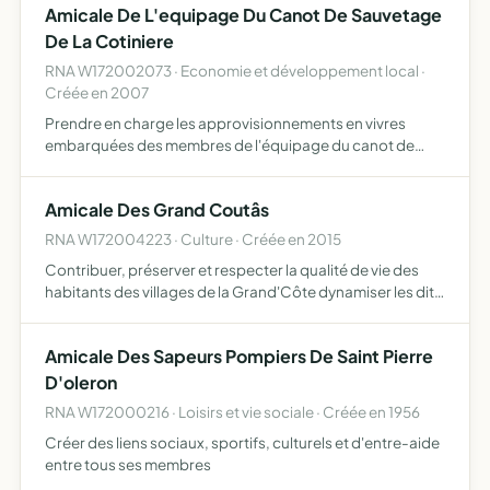
Amicale De L'equipage Du Canot De Sauvetage
De La Cotiniere
RNA W172002073 · Economie et développement local ·
Créée en 2007
Prendre en charge les approvisionnements en vivres
embarquées des membres de l'équipage du canot de
sauvetage, favoriser les liens de convivialité entre ses
membres, organiser des réunions festives
Amicale Des Grand Coutâs
RNA W172004223 · Culture · Créée en 2015
Contribuer, préserver et respecter la qualité de vie des
habitants des villages de la Grand'Côte dynamiser les dits
villages par des actions et manifestations festives,
culturelles, sportives, récréatives et de loisirs dé…
Amicale Des Sapeurs Pompiers De Saint Pierre
D'oleron
RNA W172000216 · Loisirs et vie sociale · Créée en 1956
Créer des liens sociaux, sportifs, culturels et d'entre-aide
entre tous ses membres