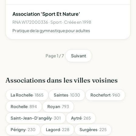
sous les plis duquel ils ont combattu de perpétuer les
relations amicales et d'entraide entre anciens frères d'a…
Association 'Sport Et Nature'
RNA W172000336 · Sport · Créée en 1998
Pratique de la gymnastique pour adultes
Page 1 / 7
Suivant
Associations dans les villes voisines
La Rochelle
· 1865
Saintes
· 1030
Rochefort
· 960
Rochelle
· 894
Royan
· 793
Saint-Jean-D'angély
· 301
Aytré
· 265
Périgny
· 230
Lagord
· 228
Surgères
· 225