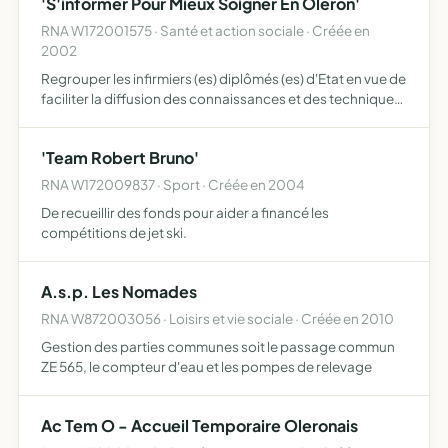
'S'informer Pour Mieux Soigner En Oleron'
au…
RNA W172001575 · Santé et action sociale · Créée en
2002
Regrouper les infirmiers (es) diplômés (es) d'Etat en vue de
faciliter la diffusion des connaissances et des techniques
médicales nouvelles.
'Team Robert Bruno'
RNA W172009837 · Sport · Créée en 2004
De recueillir des fonds pour aider a financé les
compétitions de jet ski.
A.s.p. Les Nomades
RNA W872003056 · Loisirs et vie sociale · Créée en 2010
Gestion des parties communes soit le passage commun
ZE 565, le compteur d'eau et les pompes de relevage
Ac Tem O - Accueil Temporaire Oleronais