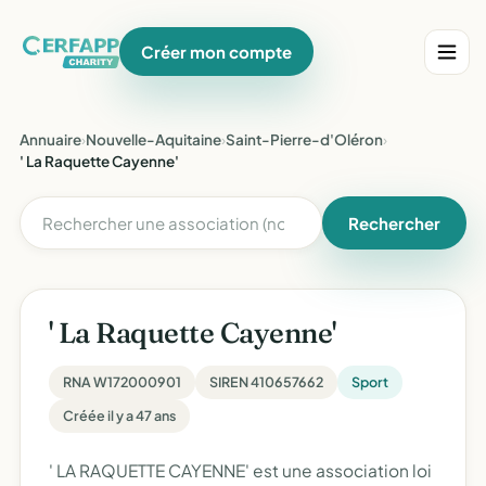
Créer mon compte
Annuaire
›
Nouvelle-Aquitaine
›
Saint-Pierre-d'Oléron
›
' La Raquette Cayenne'
Rechercher
' La Raquette Cayenne'
RNA W172000901
SIREN 410657662
Sport
Créée il y a 47 ans
' LA RAQUETTE CAYENNE' est une association loi