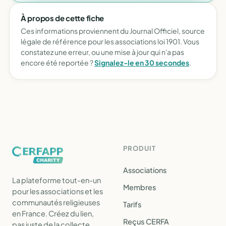
À propos de cette fiche
Ces informations proviennent du Journal Officiel, source
légale de référence pour les associations loi 1901. Vous
constatez une erreur, ou une mise à jour qui n'a pas
encore été reportée ?
Signalez-le en 30 secondes
.
PRODUIT
Associations
La plateforme tout-en-un
Membres
pour les associations et les
communautés religieuses
Tarifs
en France. Créez du lien,
Reçus CERFA
pas juste de la collecte.