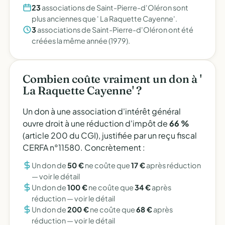
23
associations de Saint-Pierre-d'Oléron sont
plus anciennes que ' La Raquette Cayenne'.
3
associations de Saint-Pierre-d'Oléron ont été
créées la même année (1979).
Combien coûte vraiment un don à '
La Raquette Cayenne' ?
Un don à une association d'intérêt général
ouvre droit à une réduction d'impôt de
66 %
(article 200 du CGI), justifiée par un reçu fiscal
CERFA n°11580. Concrètement :
Un don de
50 €
ne coûte que
17 €
après réduction
—
voir le détail
Un don de
100 €
ne coûte que
34 €
après
réduction —
voir le détail
Un don de
200 €
ne coûte que
68 €
après
réduction —
voir le détail