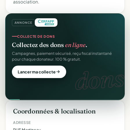
association.
ANNONCE
COLLECTE DE DONS
Collectez des dons
en ligne
.
Campagnes, paiement sécurisé, reçu fiscal instantané
pour chaque donateur. 100 % gratuit.
dons.
Lancer ma collecte
Coordonnées & localisation
ADRESSE
RUE Martineau