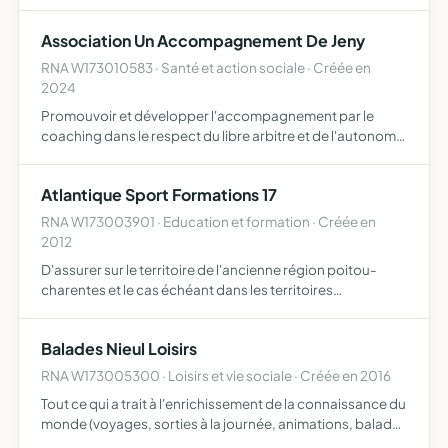
de la personne accompagnée
Association Un Accompagnement De Jeny
RNA W173010583 · Santé et action sociale · Créée en
2024
Promouvoir et développer l'accompagnement par le
coaching dans le respect du libre arbitre et de l'autonomie
de la personne accompagnée
Atlantique Sport Formations 17
RNA W173003901 · Education et formation · Créée en
2012
D'assurer sur le territoire de l'ancienne région poitou-
charentes et le cas échéant dans les territoires
limitrophes, exceptionnellement au-delà, la formation
initiale ou continue professionnelle ou non dans les
Balades Nieul Loisirs
métiers d…
RNA W173005300 · Loisirs et vie sociale · Créée en 2016
Tout ce qui a trait à l'enrichissement de la connaissance du
monde (voyages, sorties à la journée, animations, balades
gourmandes, galas et repas à thèmes)