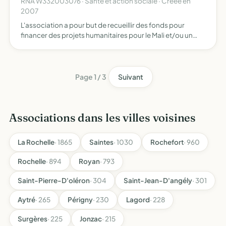
RNA W332003076 · Santé et action sociale · Créée en
2007
L'association a pour but de recueillir des fonds pour
financer des projets humanitaires pour le Mali et/ou un
autre pays d'Afrique
Page 1 / 3
Suivant
Associations dans les villes voisines
La Rochelle
· 1865
Saintes
· 1030
Rochefort
· 960
Rochelle
· 894
Royan
· 793
Saint-Pierre-D'oléron
· 304
Saint-Jean-D'angély
· 301
Aytré
· 265
Périgny
· 230
Lagord
· 228
Surgères
· 225
Jonzac
· 215