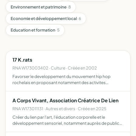
Environnement et patrimoine
· 8
Economie et développement local
· 6
Education et formation
· 5
17 K.rats
RNA W173003402 · Culture · Créée en 2002
Favorser le developpement du mouvement hip hop
rochelais en proposant notamment des activites
artistiques aux jeunes a partir de 12 ans
A Corps Vivant, Association Créatrice De Lien
RNA W173011131 · Autres et divers · Créée en 2025
Créer du lien par l'art, l'éducation corporelle et le
développement sensoriel, notamment auprès de publics
sensibles et vulnérables