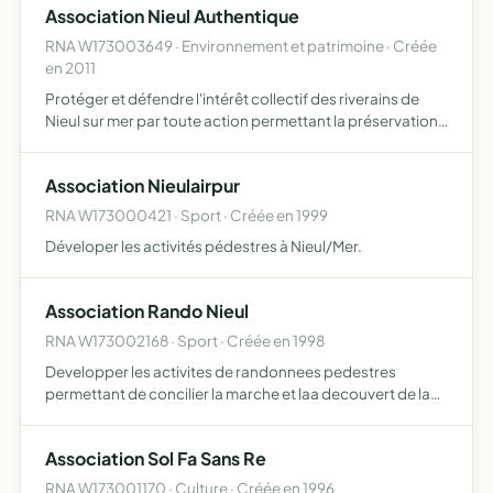
Association Nieul Authentique
ses …
RNA W173003649 · Environnement et patrimoine · Créée
en 2011
Protéger et défendre l'intérêt collectif des riverains de
Nieul sur mer par toute action permettant la préservation
du cadre de vie, de l'environnement, de l'urbanisme, de la
nature de Nieul sur mer et la redynamisation d…
Association Nieulairpur
RNA W173000421 · Sport · Créée en 1999
Déveloper les activités pédestres à Nieul/Mer.
Association Rando Nieul
RNA W173002168 · Sport · Créée en 1998
Developper les activites de randonnees pedestres
permettant de concilier la marche et laa decouvert de la
region
Association Sol Fa Sans Re
RNA W173001170 · Culture · Créée en 1996