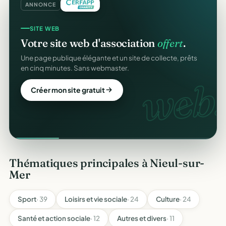
ANNONCE
SITE WEB
Votre site web d'association
offert
.
Une page publique élégante et un site de collecte, prêts
en cinq minutes. Sans webmaster.
web.
Créer mon site gratuit
Thématiques principales à Nieul-sur-
Mer
Sport
· 39
Loisirs et vie sociale
· 24
Culture
· 24
Santé et action sociale
· 12
Autres et divers
· 11