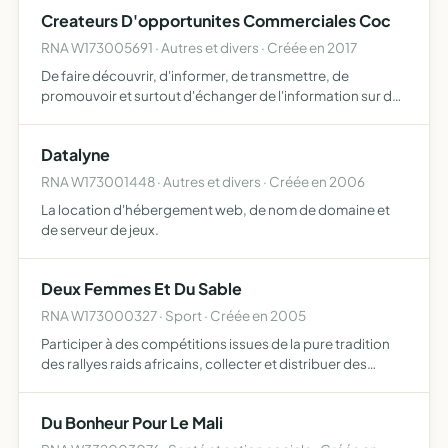
travers ces activités du lien social en les rendant
Createurs D'opportunites Commerciales Coc
accessibles à…
RNA W173005691 · Autres et divers · Créée en 2017
De faire découvrir, d'informer, de transmettre, de
promouvoir et surtout d'échanger de l'information sur des
besoins de mise en relation avec des potentiels prospects
auprès de tout chef d'entreprise de tout secteur profe…
Datalyne
RNA W173001448 · Autres et divers · Créée en 2006
La location d'hébergement web, de nom de domaine et
de serveur de jeux.
Deux Femmes Et Du Sable
RNA W173000327 · Sport · Créée en 2005
Participer à des compétitions issues de la pure tradition
des rallyes raids africains, collecter et distribuer des
fournitures scolaires à destination des enfants
défavorisés dans les pays traversés
Du Bonheur Pour Le Mali