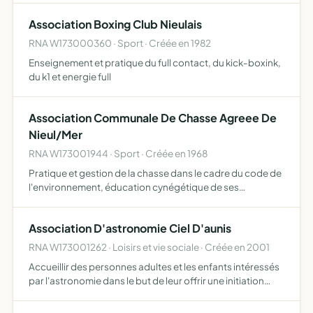
Association Boxing Club Nieulais
RNA W173000360 · Sport · Créée en 1982
Enseignement et pratique du full contact, du kick-boxink,
du k1 et energie full
Association Communale De Chasse Agreee De
Nieul/Mer
RNA W173001944 · Sport · Créée en 1968
Pratique et gestion de la chasse dans le cadre du code de
l'environnement, éducation cynégétique de ses
membres, régulation des nuisibles, participation à la
conservation des habitats naturels de la faune et de la
Association D'astronomie Ciel D'aunis
flore e…
RNA W173001262 · Loisirs et vie sociale · Créée en 2001
Accueillir des personnes adultes et les enfants intéressés
par l'astronomie dans le but de leur offrir une initiation
et/ou un approfondissement de leur connaissances
grâce au partage d'expériences, par ailleurs, l'associ…