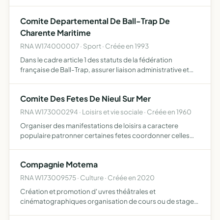
vision et/ou des formations à destination des
orthoptistes
Comite Departemental De Ball-Trap De
Charente Maritime
RNA W174000007 · Sport · Créée en 1993
Dans le cadre article 1 des statuts de la fédération
française de Ball-Trap, assurer liaison administrative et
sportive entre fédération, ligue associations affiliées
domiciliées dans limites territoriales
Comite Des Fetes De Nieul Sur Mer
RNA W173000294 · Loisirs et vie sociale · Créée en 1960
Organiser des manifestations de loisirs a caractere
populaire patronner certaines fetes coordonner celles
organisees par d'autres groupements et engager toute
operation permettant de favoriser le developpement
Compagnie Motema
d'intervent…
RNA W173009575 · Culture · Créée en 2020
Création et promotion d' uvres théâtrales et
cinématographiques organisation de cours ou de stages
d'apprentissage du théâtre ou du jeu face caméra créer à