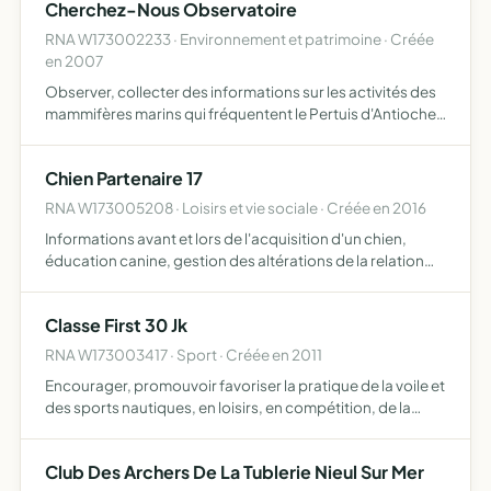
Cherchez-Nous Observatoire
RNA W173002233 · Environnement et patrimoine · Créée
en 2007
Observer, collecter des informations sur les activités des
mammifères marins qui fréquentent le Pertuis d'Antioche,
le Pertuis Breton et les eaux environnantes, effectuer des
activités dont les modalités compléteront ces …
Chien Partenaire 17
RNA W173005208 · Loisirs et vie sociale · Créée en 2016
Informations avant et lors de l'acquisition d'un chien,
éducation canine, gestion des altérations de la relation
homme-chien, prestations de service et de formation,
partenariat avec d'autres acteurs du domaine canin
Classe First 30 Jk
RNA W173003417 · Sport · Créée en 2011
Encourager, promouvoir favoriser la pratique de la voile et
des sports nautiques, en loisirs, en compétition, de la
pratique éducative ou de la découverte du patrimoine et
plus particulièrement sur le voilier Beneteau mod…
Club Des Archers De La Tublerie Nieul Sur Mer