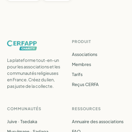
PRODUIT
Associations
La plateforme tout-en-un
Membres
pour les associations et les
communautés religieuses
Tarifs
en France. Créez du lien,
Reçus CERFA
pas juste de la collecte.
COMMUNAUTÉS
RESSOURCES
Juive · Tsedaka
Annuaire des associations
Musulmane · Sadaqa
FAQ