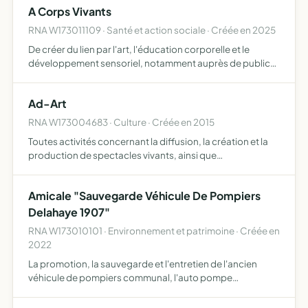
A Corps Vivants
RNA W173011109 · Santé et action sociale · Créée en 2025
De créer du lien par l'art, l'éducation corporelle et le
développement sensoriel, notamment auprès de publics
sensibles et vulnérables, ses missions sont de déployer
des interventions dans le contexte du soin, de l'éducat…
Ad-Art
RNA W173004683 · Culture · Créée en 2015
Toutes activités concernant la diffusion, la création et la
production de spectacles vivants, ainsi que
l'accompagnement dans la gestion sociale et
l'administrative de toutes structure associatives ou privée
Amicale "Sauvegarde Véhicule De Pompiers
ayant des act…
Delahaye 1907"
RNA W173010101 · Environnement et patrimoine · Créée en
2022
La promotion, la sauvegarde et l'entretien de l'ancien
véhicule de pompiers communal, l'auto pompe
DELAHAYE 32 ps de 1907 ainsi que les différents matériels
et archives de lutte contre le feu sur la commune de Nieul