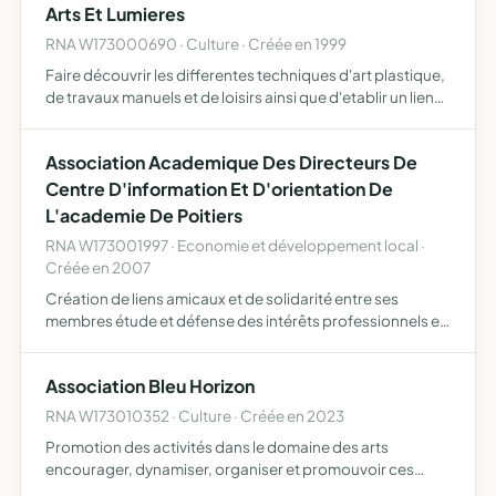
Arts Et Lumieres
RNA W173000690 · Culture · Créée en 1999
Faire découvrir les differentes techniques d'art plastique,
de travaux manuels et de loisirs ainsi que d'etablir un lien
entre les differents artistes amateurs
Association Academique Des Directeurs De
Centre D'information Et D'orientation De
L'academie De Poitiers
RNA W173001997 · Economie et développement local ·
Créée en 2007
Création de liens amicaux et de solidarité entre ses
membres étude et défense des intérêts professionnels et
moraux de ses membres promotion et développement
des CIO dont ils sont responsables ainsi que des relations
Association Bleu Horizon
avec…
RNA W173010352 · Culture · Créée en 2023
Promotion des activités dans le domaine des arts
encourager, dynamiser, organiser et promouvoir ces
activités à La Rochelle et son agglomération