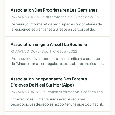
Association Des Proprietaires Les Gentianes
RNA W173011065 · Loisirs et vie sociale · Créée en 2025
De réunir, d'informer et de regrouper les propriétaires de
la résidence les gentianes à Gresse en Vercors et de
défendre leurs intérêts de propriétaires d'un appartement
à de résidence les gentianes
Association Enigma Airsoft La Rochelle
RNA W173010075 · Sport · Créée en 2022
Promouvoir, développer, informer et initier à la pratique
de l'Airsoft de manière légale, responsable et en sécurité
dans ce but, l'association peut organiser et participer à
des manifestations avec toutes les personnes, …
Association Independante Des Parents
D'eleves De Nieul Sur Mer (Aipe)
RNA W173001626 · Education et formation · Créée en 1990
Entretenir des contacts suivis avec les équipes
pédagogiques des écoles, apporter une aide pour facilité
le fonctionnement des activitésdes écoles, organiser
toutes manifestations propre à l'association.