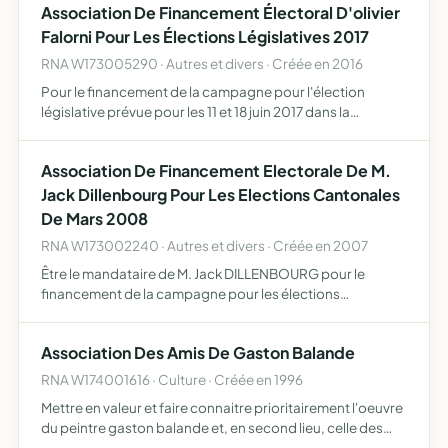
Association De Financement Électoral D'olivier
Falorni Pour Les Élections Législatives 2017
RNA W173005290 · Autres et divers · Créée en 2016
Pour le financement de la campagne pour l'élection
législative prévue pour les 11 et 18 juin 2017 dans la
première circonscription de la Charente-Maritime
Association De Financement Electorale De M.
Jack Dillenbourg Pour Les Elections Cantonales
De Mars 2008
RNA W173002240 · Autres et divers · Créée en 2007
Être le mandataire de M. Jack DILLENBOURG pour le
financement de la campagne pour les élections
cantonales des 9 et 16 mars 2008
Association Des Amis De Gaston Balande
RNA W174001616 · Culture · Créée en 1996
Mettre en valeur et faire connaitre prioritairement l'oeuvre
du peintre gaston balande et, en second lieu, celle des
peintres de son temps et en relation avec son oeurvre