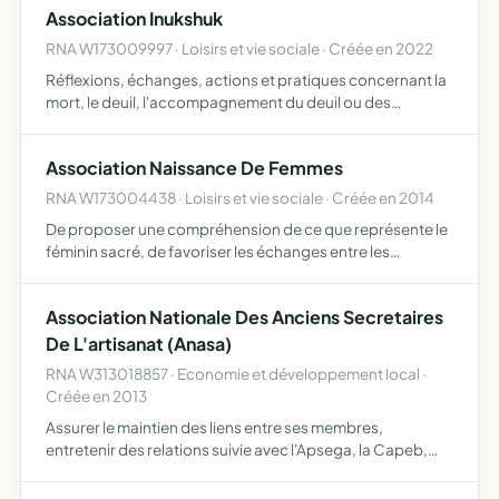
Association Inukshuk
RNA W173009997 · Loisirs et vie sociale · Créée en 2022
Réflexions, échanges, actions et pratiques concernant la
mort, le deuil, l'accompagnement du deuil ou des
mourants, les croyances quant à la mort et tout ce qui se
rapporte à la mort pour cela, elle organise des
Association Naissance De Femmes
commissio…
RNA W173004438 · Loisirs et vie sociale · Créée en 2014
De proposer une compréhension de ce que représente le
féminin sacré, de favoriser les échanges entre les
membres et créer une dynamique de réseau, de proposer
des outils de développement personnel collectif et
Association Nationale Des Anciens Secretaires
personnalis…
De L'artisanat (Anasa)
RNA W313018857 · Economie et développement local ·
Créée en 2013
Assurer le maintien des liens entre ses membres,
entretenir des relations suivie avec l'Apsega, la Capeb,
l'Upa et tous les partenaires relevant de l'Artisanat,
favoriser toute forme d'aide et d'action au bénéfice de