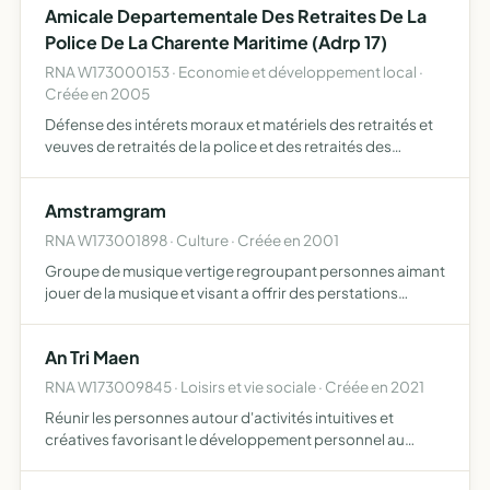
Amicale Departementale Des Retraites De La
sur m…
Police De La Charente Maritime (Adrp 17)
RNA W173000153 · Economie et développement local ·
Créée en 2005
Défense des intérets moraux et matériels des retraités et
veuves de retraités de la police et des retraités des
services de la police.
Amstramgram
RNA W173001898 · Culture · Créée en 2001
Groupe de musique vertige regroupant personnes aimant
jouer de la musique et visant a offrir des perstations
musicales a un public large et varie(chansons de varietes
francaises et internationales)
An Tri Maen
RNA W173009845 · Loisirs et vie sociale · Créée en 2021
Réunir les personnes autour d'activités intuitives et
créatives favorisant le développement personnel au
travers de techniques et pratiques en lien avec
l'énergétique, les ressentis vibratoires, et le bien-être