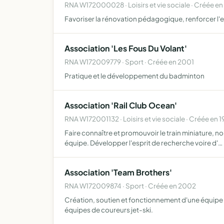
RNA W172000028 · Loisirs et vie sociale · Créée en
Favoriser la rénovation pédagogique, renforcer l'es
Association 'Les Fous Du Volant'
RNA W172009779 · Sport · Créée en 2001
Pratique et le développement du badminton
Association 'Rail Club Ocean'
RNA W172001132 · Loisirs et vie sociale · Créée en 
Faire connaître et promouvoir le train miniature, no
équipe. Développer l'esprit de recherche voire d'…
Association 'Team Brothers'
RNA W172009874 · Sport · Créée en 2002
Création, soutien et fonctionnement d'une équipe 
équipes de coureurs jet-ski.