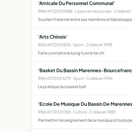
'Amicale Du Personnel Communal'
RNA W172000888 · Loisirs et vie sociale · Créée en
Soutien fraternel entre ses membres et ldéveloppe
'Arts Chinois'
RNA W172001876 · Sport · Créée en 1998
Faire connaitre le kung fu et le tai chi
'Basket Du Bassin Marennes-Bourcefranc
RNA W172001279 · Sport · Créée en 1996
La pratique du basket ball
'Ecole De Musique Du Bassin De Marennes
RNA W172001768 · Culture · Créée en 1989
Permettre l'enseignement de la musique à toute 