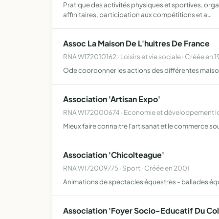
Pratique des activités physiques et sportives, org
affinitaires, participation aux compétitions et a…
Assoc La Maison De L'huitres De France
RNA W172010162 · Loisirs et vie sociale · Créée en 1
Ode coordonner les actions des différentes maison
Association 'Artisan Expo'
RNA W172000674 · Economie et développement loc
Mieux faire connaitre l'artisanat et le commerce s
Association 'Chicolteague'
RNA W172009775 · Sport · Créée en 2001
Animations de spectacles équestres - ballades éq
Association 'Foyer Socio-Educatif Du Co