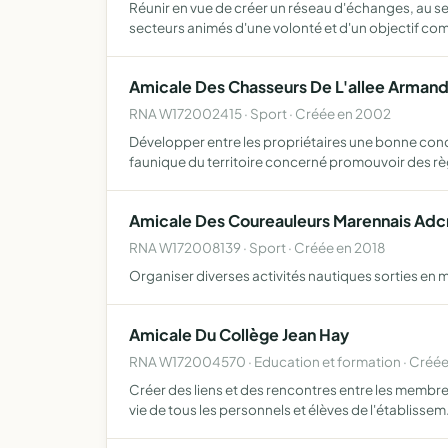
Réunir en vue de créer un réseau d'échanges, au s
secteurs animés d'une volonté et d'un objectif c
Amicale Des Chasseurs De L'allee Arman
RNA W172002415 · Sport · Créée en 2002
Développer entre les propriétaires une bonne conce
faunique du territoire concerné promouvoir des r
Amicale Des Coureauleurs Marennais Ad
RNA W172008139 · Sport · Créée en 2018
Organiser diverses activités nautiques sorties en m
Amicale Du Collège Jean Hay
RNA W172004570 · Education et formation · Créée
Créer des liens et des rencontres entre les membre
vie de tous les personnels et élèves de l'établisse