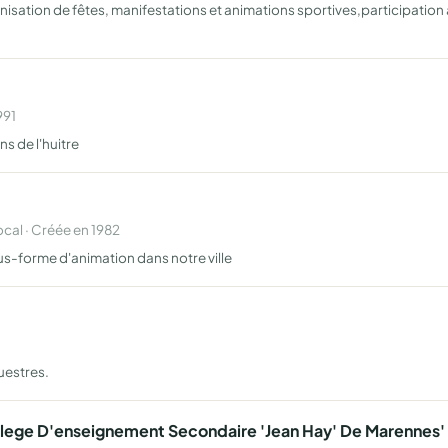
anisation de fêtes, manifestations et animations sportives,participatio
991
s de l'huitre
al · Créée en 1982
ous-forme d'animation dans notre ville
uestres.
llege D'enseignement Secondaire 'Jean Hay' De Marennes'