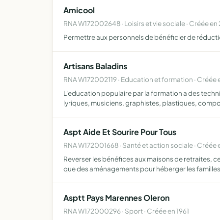
Amicool
RNA W172002648 · Loisirs et vie sociale · Créée e
Permettre aux personnels de bénéficier de réduct
Artisans Baladins
RNA W172002119 · Education et formation · Créée 
L'education populaire par la formation a des techn
lyriques, musiciens, graphistes, plastiques, comp
Aspt Aide Et Sourire Pour Tous
RNA W172001668 · Santé et action sociale · Créée
Reverser les bénéfices aux maisons de retraites, c
que des aménagements pour héberger les famille
Asptt Pays Marennes Oleron
RNA W172000296 · Sport · Créée en 1961