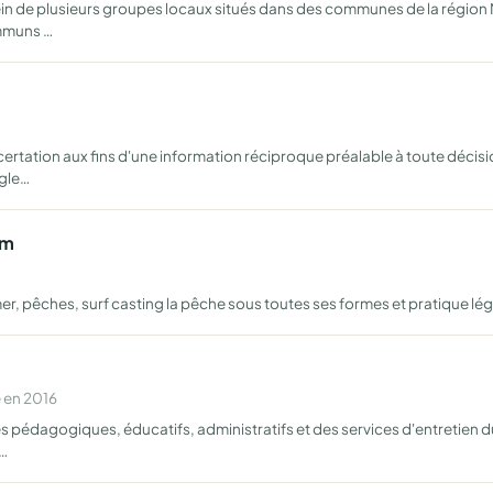
ein de plusieurs groupes locaux situés dans des communes de la région 
ommuns …
d
rtation aux fins d'une information réciproque préalable à toute décision
ègle…
cm
er, pêches, surf casting la pêche sous toutes ses formes et pratique lé
 en 2016
s pédagogiques, éducatifs, administratifs et des services d'entretien 
m…