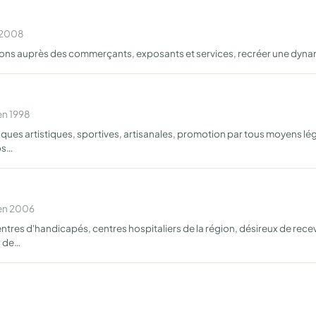
n 2008
ions auprès des commerçants, exposants et services, recréer une dyna
en 1998
iques artistiques, sportives, artisanales, promotion par tous moyens lég
os…
 en 2006
entres d'handicapés, centres hospitaliers de la région, désireux de rec
s de…