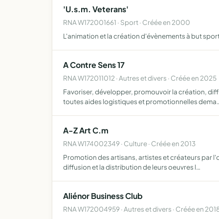
'U.s.m. Veterans'
RNA W172001661 · Sport · Créée en 2000
L'animation et la création d'évènements à but sport
A Contre Sens 17
RNA W172011012 · Autres et divers · Créée en 2025
Favoriser, développer, promouvoir la création, dif
toutes aides logistiques et promotionnelles dema
A-Z Art C.m
RNA W174002349 · Culture · Créée en 2013
Promotion des artisans, artistes et créateurs par l'
diffusion et la distribution de leurs oeuvres l…
Aliénor Business Club
RNA W172004959 · Autres et divers · Créée en 201