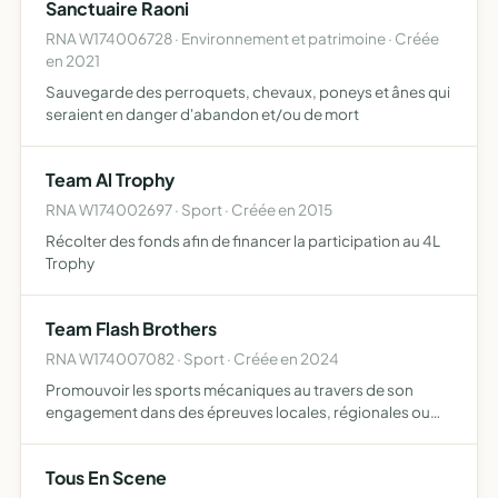
Sanctuaire Raoni
RNA W174006728 · Environnement et patrimoine · Créée
en 2021
Sauvegarde des perroquets, chevaux, poneys et ânes qui
seraient en danger d'abandon et/ou de mort
Team Al Trophy
RNA W174002697 · Sport · Créée en 2015
Récolter des fonds afin de financer la participation au 4L
Trophy
Team Flash Brothers
RNA W174007082 · Sport · Créée en 2024
Promouvoir les sports mécaniques au travers de son
engagement dans des épreuves locales, régionales ou
nationales de rallye et d'endurance Elle assure sa
participation sur la base de recherche de sponsors et par
Tous En Scene
tous les …