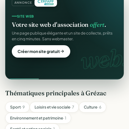
ANNONCE
SITE WEB
Votre site web d'association
offert
.
Une page publique élégante et un site de collecte, prêts
en cinq minutes. Sans webmaster.
web.
Créer mon site gratuit
Thématiques principales à Grézac
Sport
· 9
Loisirs et vie sociale
· 7
Culture
· 6
Environnement et patrimoine
· 1
Santé et action sociale
· 1