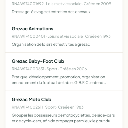
RNA W174001692 · Loisirs et vie sociale · Créée en 2009
Dressage, élevage et entretien des chevaux
Grezac Animations
RNA W174000401 · Loisirs et vie sociale · Créée en 1993
Organisation de loisirs et festivites a grezac
Grezac Baby-Foot Club
RNA W174000631 · Sport · Créée en 2006
Pratique, développement, promotion, organisation
encadrement du football de table. G.B.F.C. entend
développer la pratique du football de table ds son esprit
le plus noble notamment en ce qui ccne le fair-play, la non
Grezac Moto Club
viol…
RNA W174002611 · Sport · Créée en 1983
Grouper les possesseurs de motocyclettes, de side-cars
et de cycle-cars, afin de propager parmi eux le gout du
tourisme et du sport par l'organisation de sorties