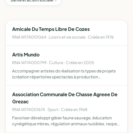
Amicale Du Temps Libre De Cozes
RNA W174001064 · Loisirs et vie sociale · Créée en 1976
Artis Mundo
RNA W174000799 · Culture · Créée en 2005
Accompagner artistes ds réalisation ts types de projets
(création répertoires spectacles à production
discographique en passaant par conception de supports
promotionnels aide à diffusion à programmation),
Association Communale De Chasse Agreee De
professionnel ou…
Grezac
RNA W174001674 · Sport · Créée en 1968
Favoriser développt gibier faune sauvage, éducation
cynégétique mbres, régulation animaux nuisibles, respect
plan chasse gestion, schéma dptal gestion cynégétique.