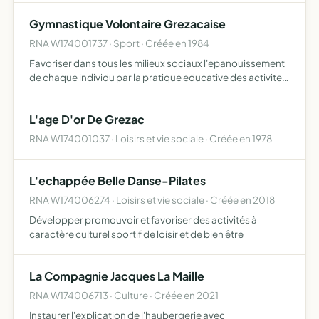
dominicales et d'excursions, de defendre leurs interets
Gymnastique Volontaire Grezacaise
RNA W174001737 · Sport · Créée en 1984
Favoriser dans tous les milieux sociaux l'epanouissement
de chaque individu par la pratique educative des activites
physiques a toutes periodes de la vie en milieu naturel la
recherche de son autonomie et le developpement…
L'age D'or De Grezac
RNA W174001037 · Loisirs et vie sociale · Créée en 1978
L'echappée Belle Danse-Pilates
RNA W174006274 · Loisirs et vie sociale · Créée en 2018
Développer promouvoir et favoriser des activités à
caractère culturel sportif de loisir et de bien être
La Compagnie Jacques La Maille
RNA W174006713 · Culture · Créée en 2021
Instaurer l'explication de l'haubergerie avec