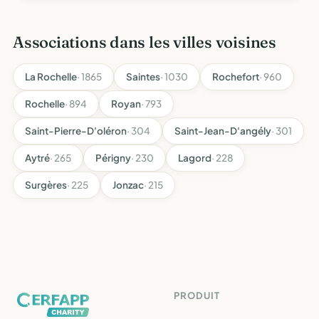
cuisson au barbebue
Associations dans les villes voisines
La Rochelle
· 1865
Saintes
· 1030
Rochefort
· 960
Rochelle
· 894
Royan
· 793
Saint-Pierre-D'oléron
· 304
Saint-Jean-D'angély
· 301
Aytré
· 265
Périgny
· 230
Lagord
· 228
Surgères
· 225
Jonzac
· 215
PRODUIT