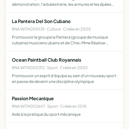
démonstration, l'arbalestrerie, les armures et les épées
ainsi que la broderie et la présentation d'un exécuteur des
arrêts de justice au moyen-age
La Pantera Del Son Cubano
RNA W174000139 · Culture · Créée en 2005
Promouvoir le groupe la Pantera (groupe de musique
cubaine) musiciens ubains et de Chte-Mme Réaliser
échanges culturels musicaux entre Cuba et 17. Eidter CD
DVD pr promotion de groupes artistes liés à échange
Ocean Paintball Club Royannais
culturel. Or…
RNA W174000312 · Sport · Créée en 2005
Promouvoir un esprit d'équipe au sein d'un nouveau sport
en passe de devenir une discipline olympique
Passion Mecanique
RNA W174002647 · Sport · Créée en 2015
Aide à la pratique du sport mécanique