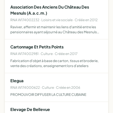
Association Des Anciens Du Château Des
Mesnuls (A.a.c.m.)
RNA W174002232 · Loisirs et vie sociale · Créée en 2012
Raviver, affermir et maintenir les liens d'amitié entre les
pensionnaires ayant séjourné au Château des Mesnuls
entre 1947 - année de la création du centre- et 1978-
année de la fermeture du centre
Cartonnage Et Petits Points
RNA W174002981 · Culture · Créée en 2017
Fabrication d'objet à base de carton, tissus et broderie,
vente des créations, enseignement lors d'ateliers
Elegua
RNA W174000622 · Culture · Créée en 2006
PROMOUVOIR DIFFUSER LA CULTURE CUBAINE
Elevage De Bellevue