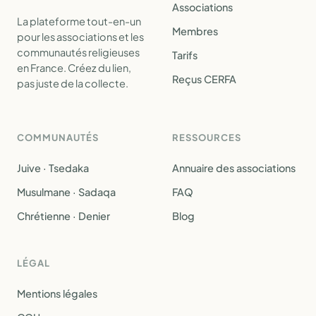
Associations
La plateforme tout-en-un
Membres
pour les associations et les
communautés religieuses
Tarifs
en France. Créez du lien,
Reçus CERFA
pas juste de la collecte.
COMMUNAUTÉS
RESSOURCES
Juive · Tsedaka
Annuaire des associations
Musulmane · Sadaqa
FAQ
Chrétienne · Denier
Blog
LÉGAL
Mentions légales