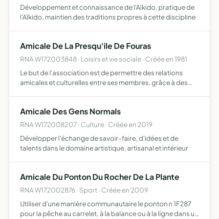
Développement et connaissance de l'Aïkido, pratique de
l'Aïkido, maintien des traditions propres à cette discipline
Amicale De La Presqu'ile De Fouras
RNA W172003848 · Loisirs et vie sociale · Créée en 1981
Le but de l'association est de permettre des relations
amicales et culturelles entre ses membres, grâce à des
réunions, ateliers de travail, laboratoires, fabrication de
prototypes, formations, projections de films ou pho…
Amicale Des Gens Normals
RNA W172008207 · Culture · Créée en 2019
Développer l'échange de savoir-faire, d'idées et de
talents dans le domaine artistique, artisanal et intérieur
Amicale Du Ponton Du Rocher De La Plante
RNA W172002876 · Sport · Créée en 2009
Utiliser d'une manière communautaire le ponton n 1F287
pour la pêche au carrelet, à la balance ou à la ligne dans un