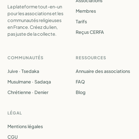
Associations
La plateforme tout-en-un
Membres
pour les associations et les
communautés religieuses
Tarifs
en France. Créez du lien,
Reçus CERFA
pas juste de la collecte.
COMMUNAUTÉS
RESSOURCES
Juive · Tsedaka
Annuaire des associations
Musulmane · Sadaqa
FAQ
Chrétienne · Denier
Blog
LÉGAL
Mentions légales
CGU