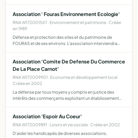
Association ' Fouras Environnement Ecologie'
RNA W172001547 · Environnement et patrimoine · Créée
en 1989
Défense et protection des sites et du patrimoine de
FOURAS et de ses environs. L'association interviendra
auprès du pouvoir départemental, régional et communal
et auprès des personnes qui pourraient porter atteinte à
Association 'Comite De Defense Du Commerce
l'en…
De La Place Carnot'
RNA W172009901 · Economie et développement local ·
Créée en 2002
La défense par tous moyens y compris en justice des
intérêts des commerçants exploitant un établissement
place Carnot à fourras
Association 'Espoir Au Coeur'
RNA W172009891 · Loisirs et vie sociale · Créée en 2002
D'aider les handicapés de diverses associations,