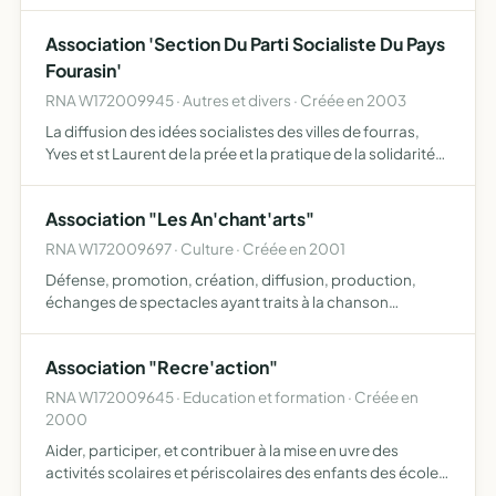
association brésiliennes de sao luis de maranhao afin qu
ils continuent à accueillir des enfants adoptables ou non
Association 'Section Du Parti Socialiste Du Pays
dans l…
Fourasin'
RNA W172009945 · Autres et divers · Créée en 2003
La diffusion des idées socialistes des villes de fourras,
Yves et st Laurent de la prée et la pratique de la solidarité
entre ses membres. elle contribuera au développement
de l éducation civique et à la lutte contre l'in…
Association "Les An'chant'arts"
RNA W172009697 · Culture · Créée en 2001
Défense, promotion, création, diffusion, production,
échanges de spectacles ayant traits à la chanson
française (poésie et autres uvres de langue française)
Association "Recre'action"
RNA W172009645 · Education et formation · Créée en
2000
Aider, participer, et contribuer à la mise en uvre des
activités scolaires et périscolaires des enfants des écoles
de Fouras