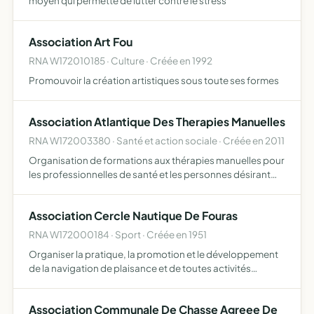
moyen qui permette de lutter contre le stress
Association Art Fou
RNA W172010185 · Culture · Créée en 1992
Promouvoir la création artistiques sous toute ses formes
Association Atlantique Des Therapies Manuelles
RNA W172003380 · Santé et action sociale · Créée en 2011
Organisation de formations aux thérapies manuelles pour
les professionnelles de santé et les personnes désirant
élargir leurs connaissances
Association Cercle Nautique De Fouras
RNA W172000184 · Sport · Créée en 1951
Organiser la pratique, la promotion et le développement
de la navigation de plaisance et de toutes activités
nautiques de plaisance, de pêche de loisir en mer ou à
pied participer à toutes les manifestations nautiques ren…
Association Communale De Chasse Agreee De