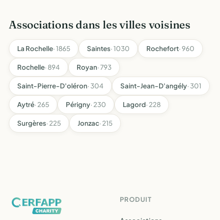
Associations dans les villes voisines
La Rochelle
· 1865
Saintes
· 1030
Rochefort
· 960
Rochelle
· 894
Royan
· 793
Saint-Pierre-D'oléron
· 304
Saint-Jean-D'angély
· 301
Aytré
· 265
Périgny
· 230
Lagord
· 228
Surgères
· 225
Jonzac
· 215
PRODUIT