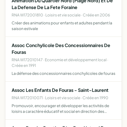
Animation Du Quartier Nord (Plage Nord) Et De
La Defense De La Fete Foraine
RNA W172001810 · Loisirs et vie sociale · Créée en 2006
Créer des animations pour enfants et adultes pendant la
saison estivale
Assoc Conchylicole Des Concessionnaires De
Fouras
RNA W172010147 · Economie et développement local ·
Créée en 1991
La défense des concessionnaires conchylicoles de fouras
Assoc Les Enfants De Fouras - Saint-Laurent
RNA W172010071 · Loisirs et vie sociale · Créée en 1990
Promouvoir, encourager et développer les activités de
loisirs a caractère éducatif et social en direction des
jeunes.