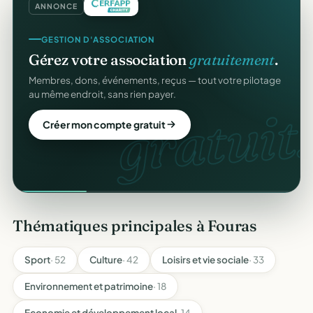
ANNONCE
GESTION D'ASSOCIATION
Gérez votre association
gratuitement
.
Membres, dons, événements, reçus — tout votre pilotage
au même endroit, sans rien payer.
gratuit.
Créer mon compte gratuit
Thématiques principales à Fouras
Sport
· 52
Culture
· 42
Loisirs et vie sociale
· 33
Environnement et patrimoine
· 18
Economie et développement local
· 14