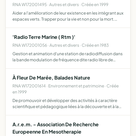
RNA W172001495 · Autres et divers · Créée en 1999
Aider a l'amélioration de leur existence en les intégrant aux
espaces verts. Trapper pour la vie et non pour la mort.
Dépistage du felv-fiv.Stérilisation des animaux du terrier.
Eviter la prolifération.
'Radio Terre Marine ( Rtm )'
RNA W172001056 · Autres et divers · Créée en 1983
Gestion et animation d'une station de radiodiffusion dans
la bande modulation de fréquence dite radio libre de
proximité
À Fleur De Marée, Balades Nature
RNA W172001614 · Environnement et patrimoine · Créée
en 1999
De promouvoir et développer des activités à caractère
scientifique et pédagogique liées à la découverte et à la
sauvegarde de la flore dans son environnement
A.r.e.m. - Association De Recherche
Europeenne En Mesotherapie