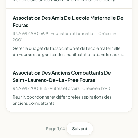
installer et prendre en charge les travaux de construction
d'un ponton de pêche
Association Des Amis De L'ecole Maternelle De
Fouras
RNA W172002699 · Education et formation · Créée en
2001
Gérer le budget de l'association et de l'école maternelle
de Fouras et organiser des manifestations dans le cadre
de l'école maternelle
Association Des Anciens Combattants De
Saint-Laurent-De-La-Pree Fouras
RNA W172001885 · Autres et divers · Créée en 1990
Réunir, coordonner et défendre les aspirations des
anciens combattants.
Page 1 / 4
Suivant