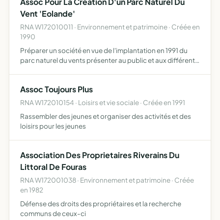
Assoc Pour La Creation D'un Parc Naturel Du
Vent 'Eolande'
RNA W172010011 · Environnement et patrimoine · Créée en
1990
Préparer un société en vue de l'implantation en 1991 du
parc naturel du vents présenter au public et aux différents
partenaires intéressés par ce projet, une exposition et une
animationt au fort fourras sur le thème du ve…
Assoc Toujours Plus
RNA W172010154 · Loisirs et vie sociale · Créée en 1991
Rassembler des jeunes et organiser des activités et des
loisirs pour les jeunes
Association Des Proprietaires Riverains Du
Littoral De Fouras
RNA W172001038 · Environnement et patrimoine · Créée
en 1982
Défense des droits des propriétaires et la recherche
communs de ceux-ci