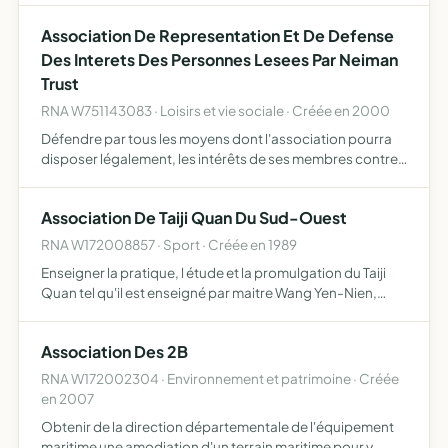
protection de l'environnement et le respect des…
Association De Representation Et De Defense
Des Interets Des Personnes Lesees Par Neiman
Trust
RNA W751143083 · Loisirs et vie sociale · Créée en 2000
Défendre par tous les moyens dont l'association pourra
disposer légalement, les intérêts de ses membres contre
Neiman Trust, Neiman Corporation, Moneywise
Investments Ltd, ainsi que toute personne morale ou
Association De Taiji Quan Du Sud-Ouest
physique assoc…
RNA W172008857 · Sport · Créée en 1989
Enseigner la pratique, l étude et la promulgation du Taiji
Quan tel qu'il est enseigné par maitre Wang Yen-Nien,
ainsi que les techniques connexes
Association Des 2B
RNA W172002304 · Environnement et patrimoine · Créée
en 2007
Obtenir de la direction départementale de l'équipement
maritime une amodiation d'un terrain maritime pour y