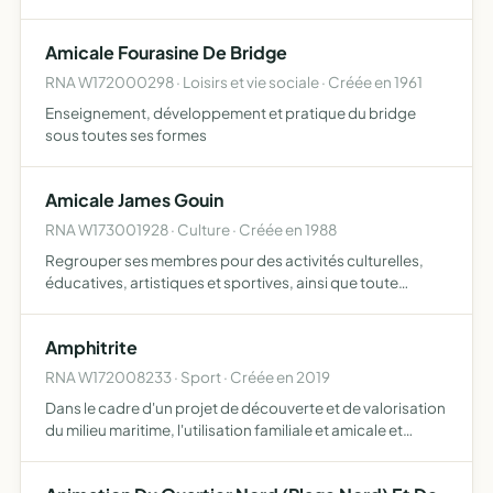
esprit du respect de la mer et de l'environnement
Amicale Fourasine De Bridge
RNA W172000298 · Loisirs et vie sociale · Créée en 1961
Enseignement, développement et pratique du bridge
sous toutes ses formes
Amicale James Gouin
RNA W173001928 · Culture · Créée en 1988
Regrouper ses membres pour des activités culturelles,
éducatives, artistiques et sportives, ainsi que toute
activité permettant à ses membres de se rencontrer.
Amphitrite
RNA W172008233 · Sport · Créée en 2019
Dans le cadre d'un projet de découverte et de valorisation
du milieu maritime, l'utilisation familiale et amicale et
l'entretien en bon état de fonctionnement du ponton de
pêche au carrelet 168EFO234 situé sur la commune …