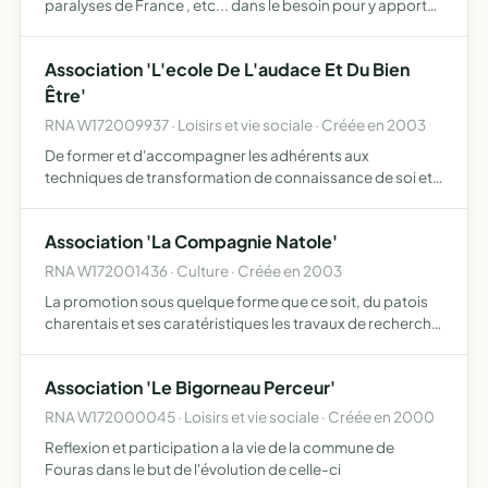
paralyses de France , etc... dans le besoin pour y apporter
un plus et améliorer le cadre de vie de ces handicapes.
pour aider par les fonds récoltés a agrandir des lieux d…
Association 'L'ecole De L'audace Et Du Bien
Être'
RNA W172009937 · Loisirs et vie sociale · Créée en 2003
De former et d'accompagner les adhérents aux
techniques de transformation de connaissance de soi et
de développement personnel
Association 'La Compagnie Natole'
RNA W172001436 · Culture · Créée en 2003
La promotion sous quelque forme que ce soit, du patois
charentais et ses caratéristiques les travaux de recherche
et de mémoire sur le passé, les US et coutumes, de la
saintonge et de l'aunis, l'encouragement à la rédacti…
Association 'Le Bigorneau Perceur'
RNA W172000045 · Loisirs et vie sociale · Créée en 2000
Reflexion et participation a la vie de la commune de
Fouras dans le but de l'évolution de celle-ci