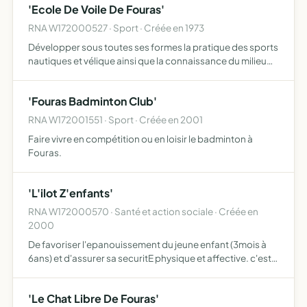
'Ecole De Voile De Fouras'
RNA W172000527 · Sport · Créée en 1973
Développer sous toutes ses formes la pratique des sports
nautiques et vélique ainsi que la connaissance du milieu
maritime
'Fouras Badminton Club'
RNA W172001551 · Sport · Créée en 2001
Faire vivre en compétition ou en loisir le badminton à
Fouras.
'L'ilot Z'enfants'
RNA W172000570 · Santé et action sociale · Créée en
2000
De favoriser l'epanouissement du jeune enfant (3mois à
6ans) et d'assurer sa securitE physique et affective. c'est
une structure collective de jeunes enfants une lieu d'eveil
et de socialisation pouvantaccueillir 16 a 20 …
'Le Chat Libre De Fouras'