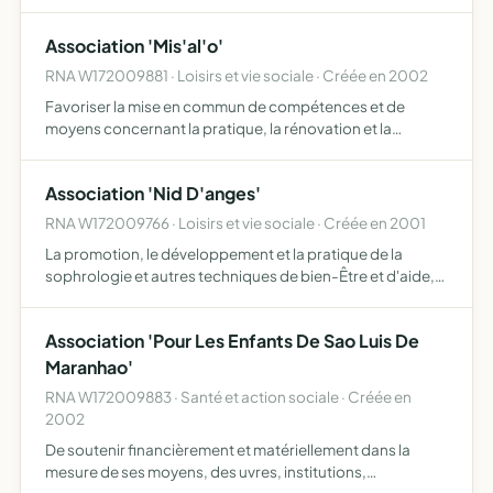
Association 'Mis'al'o'
RNA W172009881 · Loisirs et vie sociale · Créée en 2002
Favoriser la mise en commun de compétences et de
moyens concernant la pratique, la rénovation et la
construction de bateaux a voile, excluant toute attitude
consumériste. son fonctionnement est basé sur un
Association 'Nid D'anges'
principe d'entr…
RNA W172009766 · Loisirs et vie sociale · Créée en 2001
La promotion, le développement et la pratique de la
sophrologie et autres techniques de bien-Être et d'aide,
comme le travail sur les énergies.
Association 'Pour Les Enfants De Sao Luis De
Maranhao'
RNA W172009883 · Santé et action sociale · Créée en
2002
De soutenir financièrement et matériellement dans la
mesure de ses moyens, des uvres, institutions,