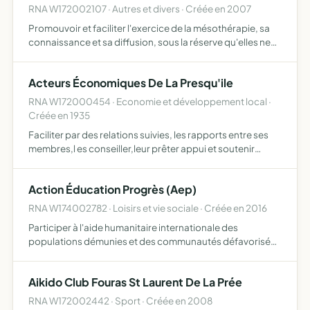
RNA W172002107 · Autres et divers · Créée en 2007
Promouvoir et faciliter l'exercice de la mésothérapie, sa
connaissance et sa diffusion, sous la réserve qu'elles ne
soient pas contraires à l'esprit de la loi 1901, par la
diffusion d'un support pédagogique
Acteurs Économiques De La Presqu'ile
RNA W172000454 · Economie et développement local ·
Créée en 1935
Faciliter par des relations suivies, les rapports entre ses
membres,l es conseiller,leur prêter appui et soutenir
auprès des administrations et pouvoirs publics toutes
réclamations d'intérêt général Conserver son rang hon…
Action Éducation Progrès (Aep)
RNA W174002782 · Loisirs et vie sociale · Créée en 2016
Participer à l'aide humanitaire internationale des
populations démunies et des communautés défavorisées
sur le plan sanitaire, scolaire, alimentaire et de l'habitation
aider ces populations en leur permettant l'accés à la…
Aikido Club Fouras St Laurent De La Prée
RNA W172002442 · Sport · Créée en 2008