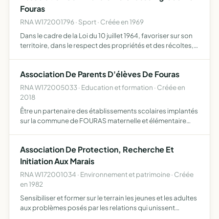
Fouras
RNA W172001796 · Sport · Créée en 1969
Dans le cadre de la Loi du 10 juillet 1964, favoriser sur son
territoire, dans le respect des propriétés et des récoltes,
la répression du braconnage, l'éducation cynégétique de
ses membres et, en général, d'assurer une m…
Association De Parents D'élèves De Fouras
RNA W172005033 · Education et formation · Créée en
2018
Être un partenaire des établissements scolaires implantés
sur la commune de FOURAS maternelle et élémentaire
créer un lien entre les parents d'enfants scolarisés à
Fouras et être un relais d'informations établir une colla…
Association De Protection, Recherche Et
Initiation Aux Marais
RNA W172001034 · Environnement et patrimoine · Créée
en 1982
Sensibiliser et former sur le terrain les jeunes et les adultes
aux problèmes posés par les relations qui unissent
l'Homme à son milieu de vie en assurant la promotion de la