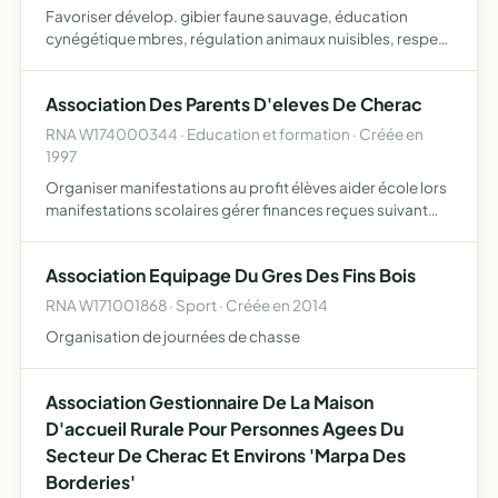
Favoriser dévelop. gibier faune sauvage, éducation
cynégétique mbres, régulation animaux nuisibles, respect
plan chasse gestion schéma dptal de gestion
cynégétique.
Association Des Parents D'eleves De Cherac
RNA W174000344 · Education et formation · Créée en
1997
Organiser manifestations au profit élèves aider école lors
manifestations scolaires gérer finances reçues suivant
besoins servir de liaison entre parents enseignants
Association Equipage Du Gres Des Fins Bois
RNA W171001868 · Sport · Créée en 2014
Organisation de journées de chasse
Association Gestionnaire De La Maison
D'accueil Rurale Pour Personnes Agees Du
Secteur De Cherac Et Environs 'Marpa Des
Borderies'