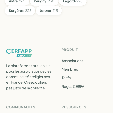
Aytré
· 265
Périgny
· 230
Lagord
· 228
Surgères
· 225
Jonzac
· 215
PRODUIT
Associations
La plateforme tout-en-un
Membres
pour les associations et les
communautés religieuses
Tarifs
en France. Créez du lien,
Reçus CERFA
pas juste de la collecte.
COMMUNAUTÉS
RESSOURCES