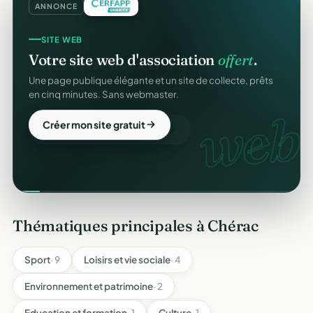
ANNONCE
SITE WEB
Votre site web d'association
offert
.
Une page publique élégante et un site de collecte, prêts
en cinq minutes. Sans webmaster.
web.
Créer mon site gratuit
Thématiques principales à Chérac
Sport
· 9
Loisirs et vie sociale
· 4
Environnement et patrimoine
· 2
Education et formation
· 1
Culture
· 1