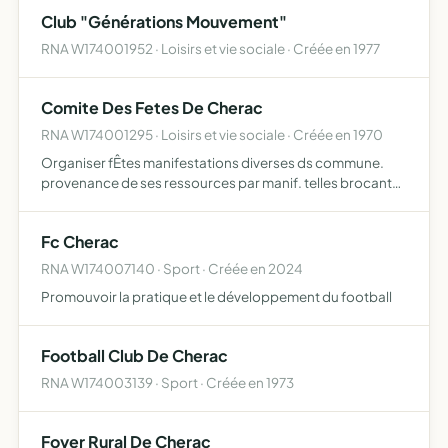
expositions, diffusion et ventes d' uvres format…
Club "Générations Mouvement"
RNA W174001952 · Loisirs et vie sociale · Créée en 1977
Comite Des Fetes De Cherac
RNA W174001295 · Loisirs et vie sociale · Créée en 1970
Organiser fÊtes manifestations diverses ds commune.
provenance de ses ressources par manif. telles brocante,
mechoui - gymnast. art floral biblioth. cours danse,
sorties dEtente cult. , gEnEalogie, ...
Fc Cherac
RNA W174007140 · Sport · Créée en 2024
Promouvoir la pratique et le développement du football
Football Club De Cherac
RNA W174003139 · Sport · Créée en 1973
Foyer Rural De Cherac