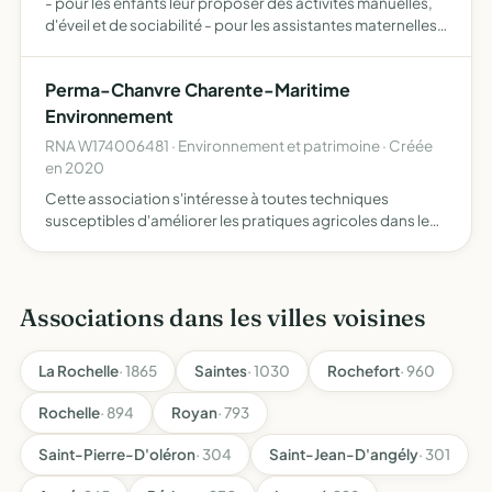
- pour les enfants leur proposer des activités manuelles,
d'éveil et de sociabilité - pour les assistantes maternelles
en activité ou non, de rompre leur isolement,
d'échangerleur expérience, leurs idées de bricolage, de …
Perma-Chanvre Charente-Maritime
Environnement
RNA W174006481 · Environnement et patrimoine · Créée
en 2020
Cette association s'intéresse à toutes techniques
susceptibles d'améliorer les pratiques agricoles dans le
sens d'une agriculture durable et en particulier aux
techniques culturales simplifiées et couverts végétaux,
ainsi…
Associations dans les villes voisines
La Rochelle
· 1865
Saintes
· 1030
Rochefort
· 960
Rochelle
· 894
Royan
· 793
Saint-Pierre-D'oléron
· 304
Saint-Jean-D'angély
· 301