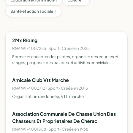
Santé et action sociale
· 1
2Mx Riding
RNA W174007285 · Sport · Créée en 2025
Former et encadrer des pilotes, organiser des courses et
stages, proposer des balades et activités conviviales
Promouvoir un moto-cross accessible à tous,
respectueux des règles, de la nature et des autres
Amicale Club Vtt Marche
RNA W174002712 · Sport · Créée en 2015
Organisation randonnée, VTT, marche
Association Communale De Chasse Union Des
Chasseurs Et Proprietaires De Cherac
RNA W174001808 · Sport · Créée en 1968