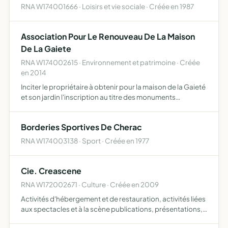
RNA W174001666 · Loisirs et vie sociale · Créée en 1987
Association Pour Le Renouveau De La Maison
De La Gaiete
RNA W174002615 · Environnement et patrimoine · Créée
en 2014
Inciter le propriétaire à obtenir pour la maison de la Gaieté
et son jardin l'inscription au titre des monuments
historiques du patrimoine régional concevoir et
promouvoir un projet viable de renouveau de la maison de
Borderies Sportives De Cherac
la …
RNA W174003138 · Sport · Créée en 1977
Cie. Creascene
RNA W172002671 · Culture · Créée en 2009
Activités d'hébergement et de restauration, activités liées
aux spectacles et à la scène publications, présentations,
organisations de compétitions, ateliers et productions