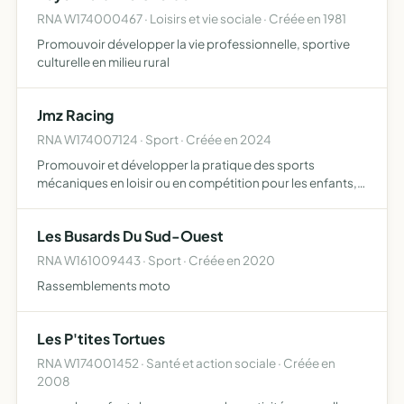
RNA W174000467 · Loisirs et vie sociale · Créée en 1981
Promouvoir développer la vie professionnelle, sportive
culturelle en milieu rural
Jmz Racing
RNA W174007124 · Sport · Créée en 2024
Promouvoir et développer la pratique des sports
mécaniques en loisir ou en compétition pour les enfants,
les adolescents et les adultes, et tous objets similaires,
connexes ou complémentaires ou susceptibles d'en
Les Busards Du Sud-Ouest
favorise…
RNA W161009443 · Sport · Créée en 2020
Rassemblements moto
Les P'tites Tortues
RNA W174001452 · Santé et action sociale · Créée en
2008