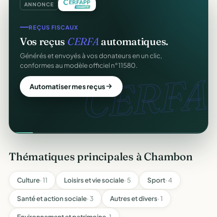
ANNONCE
REÇUS FISCAUX
Vos reçus
CERFA
automatiques.
Générés et envoyés à vos donateurs en un clic,
conformes au modèle officiel n°11580.
CERFA.
Automatiser mes reçus
Thématiques principales à Chambon
Culture
· 11
Loisirs et vie sociale
· 5
Sport
· 4
Santé et action sociale
· 3
Autres et divers
· 1
Environnement et patrimoine
· 1