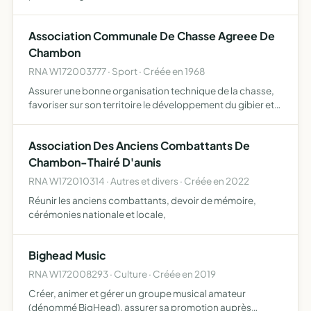
que celle-ci ne peut plus assurer à son domicile ainsi que
les relations avec le monde extérieur.
Association Communale De Chasse Agreee De
Chambon
RNA W172003777 · Sport · Créée en 1968
Assurer une bonne organisation technique de la chasse,
favoriser sur son territoire le développement du gibier et
de la faune sauvage dans les respect d'un véritable
équilibre agro-sylvo-cynégétique, l'éducation
Association Des Anciens Combattants De
cynégétiq…
Chambon-Thairé D'aunis
RNA W172010314 · Autres et divers · Créée en 2022
Réunir les anciens combattants, devoir de mémoire,
cérémonies nationale et locale,
Bighead Music
RNA W172008293 · Culture · Créée en 2019
Créer, animer et gérer un groupe musical amateur
(dénommé BigHead), assurer sa promotion auprès