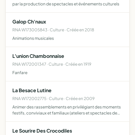
par la production de spectacles et événements culturels
Galop Ch'naux
RNA W173005843 · Culture · Créée en 2018
Animations musicales
L'union Chambonnaise
RNA W172001347 · Culture · Créée en 1919
Fanfare
La Besace Lutine
RNA W172002775 · Culture · Créée en 2009
Animer des rassemblements en privilégiant des moments
festifs, conviviaux et familiaux (ateliers et spectacles de
jonglage, de musique, costumes et maquillage, grands
jeux en bois...)
Le Sourire Des Crocodiles