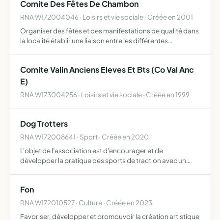
Comite Des Fêtes De Chambon
philosophiques, rel…
RNA W172004046 · Loisirs et vie sociale · Créée en 2001
Organiser des fêtes et des manifestations de qualité dans
la localité établir une liaison entre les différentes
associations locales permettre la preservation de la
licence IV, mise à disposition des assocations sises sur…
Comite Valin Anciens Eleves Et Bts (Co Val Anc
E)
RNA W173004256 · Loisirs et vie sociale · Créée en 1999
Dog Trotters
RNA W172008641 · Sport · Créée en 2020
L'objet de l'association est d'encourager et de
développer la pratique des sports de traction avec un
chien tel que le canicross, le cani-VTT, la cani-trottinette,
et tout sport unissant un chien et un homme dans un
Fon
même …
RNA W172010527 · Culture · Créée en 2023
Favoriser, développer et promouvoir la création artistique