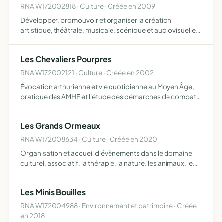
RNA W172002818 · Culture · Créée en 2009
Développer, promouvoir et organiser la création
artistique, théâtrale, musicale, scénique et audiovisuelle
et toutes autres opérations se rattachant à ces activités
Les Chevaliers Pourpres
RNA W172002121 · Culture · Créée en 2002
Évocation arthurienne et vie quotidienne au Moyen Âge,
pratique des AMHE et l'étude des démarches de combat
historique via des prestations et des animations lors de
foires, fêtes et évènements culturels, l'association évo…
Les Grands Ormeaux
RNA W172008634 · Culture · Créée en 2020
Organisation et accueil d'évènements dans le domaine
culturel, associatif, la thérapie, la nature, les animaux, le
handicap, l'artisanat, ateliers, séminaires, conférences,
repas, location de salles avec matériel, locatio…
Les Minis Bouilles
RNA W172004988 · Environnement et patrimoine · Créée
en 2018