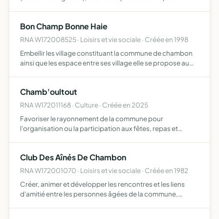
d'organisateurs de concerts, organiser des concerts
Bon Champ Bonne Haie
RNA W172008525 · Loisirs et vie sociale · Créée en 1998
Embellir les village constituant la commune de chambon
ainsi que les espace entre ses village elle se propose au
plan humain de favoriser la communication entre tous les
hameaux améliorer les relations humaine et développ…
Chamb'oultout
RNA W172011168 · Culture · Créée en 2025
Favoriser le rayonnement de la commune pour
l'organisation ou la participation aux fêtes, repas et
d'autres animations sur la commune Prêter son concours
à la municipalité et à l'association des parents d'élèves de
Club Des Aînés De Chambon
Chambo…
RNA W172001070 · Loisirs et vie sociale · Créée en 1982
Créer, animer et développer les rencontres et les liens
d'amitié entre les personnes âgées de la commune,
défendre leurs intérêts, les aider à résoudre leurs
difficultés dans le respect des convictions