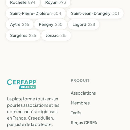
Rochelle
· 894
Royan
· 793
Saint-Pierre-D'oléron
· 304
Saint-Jean-D'angély
· 301
Aytré
· 265
Périgny
· 230
Lagord
· 228
Surgères
· 225
Jonzac
· 215
PRODUIT
Associations
La plateforme tout-en-un
Membres
pour les associations et les
communautés religieuses
Tarifs
en France. Créez du lien,
Reçus CERFA
pas juste de la collecte.