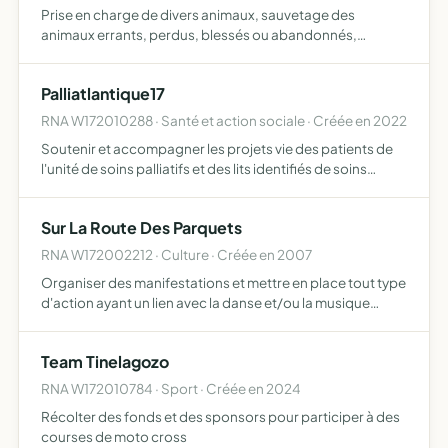
Prise en charge de divers animaux, sauvetage des
animaux errants, perdus, blessés ou abandonnés,
identification des animaux pris en charge, stérilisation des
chats et chiens, pose d'implant hormonal pour les furets,
Palliatlantique17
vacci…
RNA W172010288 · Santé et action sociale · Créée en 2022
Soutenir et accompagner les projets vie des patients de
l'unité de soins palliatifs et des lits identifiés de soins
palliatifs du château de Marlonges et aider au
développement des soins palliatifs sur le territoire nord …
Sur La Route Des Parquets
RNA W172002212 · Culture · Créée en 2007
Organiser des manifestations et mettre en place tout type
d'action ayant un lien avec la danse et/ou la musique
traditionnelle
Team Tinelagozo
RNA W172010784 · Sport · Créée en 2024
Récolter des fonds et des sponsors pour participer à des
courses de moto cross