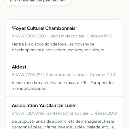
'Foyer Culturel Chambonnais'
RNA W172000580 · Loisirs et vie sociale · Créée en 1975
Mettre à la disposition de tous , les moyens de
développement d'activités éducatives, sociales, et
récréatives - Education physique, sportive, intellectuelle,
artistique - Information scientifique, technique,
Aidest
économique e…
RNA W172002971 · Santé et action sociale · Créée en 2010
Acheminer du matériel vers les pays de l'Est Européen les
moins développés
Association 'Au Clair De Lune'
RNA W172009768 · Santé et action sociale · Créée en 2001
De proposer une aide a domicile (aide ménagère) chez la
personne âgées, infirme, invalide, isolée, malade, etc...et