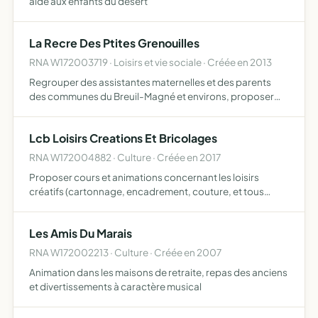
aide aux enfants du désert
La Recre Des Ptites Grenouilles
RNA W172003719 · Loisirs et vie sociale · Créée en 2013
Regrouper des assistantes maternelles et des parents
des communes du Breuil-Magné et environs, proposer
aux enfants de 0 à 18 ans diverses activités dans un
espace de loisirs commun , éveil à la vie active organiser
Lcb Loisirs Creations Et Bricolages
des é…
RNA W172004882 · Culture · Créée en 2017
Proposer cours et animations concernant les loisirs
créatifs (cartonnage, encadrement, couture, et tous
loisirs créatifs ) proposer cours et animations concernant
le bricolage (construction en matériaux divers, ex bois, c…
Les Amis Du Marais
RNA W172002213 · Culture · Créée en 2007
Animation dans les maisons de retraite, repas des anciens
et divertissements à caractère musical