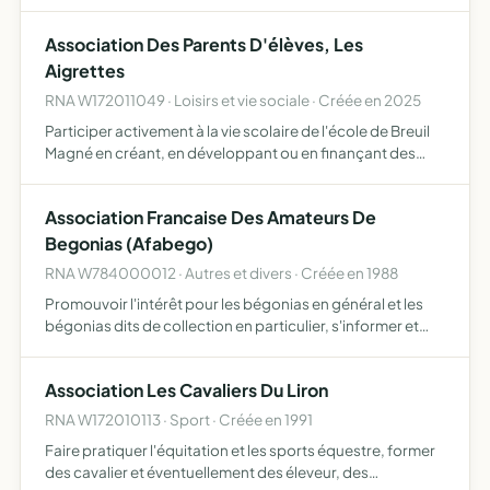
Association Des Parents D'élèves, Les
Aigrettes
RNA W172011049 · Loisirs et vie sociale · Créée en 2025
Participer activement à la vie scolaire de l'école de Breuil
Magné en créant, en développant ou en finançant des
activités culturelles, des oeuvres sociales, au sein de
l'établissement scolaire de Breuil Magné promouvoir …
Association Francaise Des Amateurs De
Begonias (Afabego)
RNA W784000012 · Autres et divers · Créée en 1988
Promouvoir l'intérêt pour les bégonias en général et les
bégonias dits de collection en particulier, s'informer et
faire connaître les recherches françaises et étrangères,
nouvelles espèces, nouveaux cultivars, transmettr…
Association Les Cavaliers Du Liron
RNA W172010113 · Sport · Créée en 1991
Faire pratiquer l'équitation et les sports équestre, former
des cavalier et éventuellement des éleveur, des