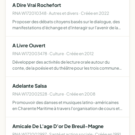
A Dire Vrai Rochefort
l…
RNA W172010348 · Autres et divers · Créée en 2022
Proposer des débats citoyens basés sur le dialogue, des
manifestations d'échange et d'interagir sur l'avenir de la
ville de Rochefort elle pourra également soutenir un
candidat lors des élections locales dont le programme…
A Livre Ouvert
RNA W172003478 · Culture · Créée en 2012
Développer des activités de lecture orale autour du
conte, de la poésie et du théâtre pour les trois communes
Breuil-Magné, Loire-Les-Marais et Vergeroux participer
particulièrement à la création d'une bibliothèque
Adelante Salsa
RNA W172002528 · Culture · Créée en 2008
Promouvoir des danses et musiques latino-américaines
en Charente Maritime à travers l'organisation de cours et
de stages de danses latines et plus particulièrement de
salsa cubaine et portoricaine, l'organisation de manif…
Amicale De L'age D'or De Breuil-Magne
RNA W172002997 · Santé et action sociale · Créée en 1991