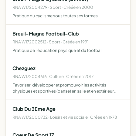
RNA W172004279 · Sport · Créée en 2000
Pratique du cyclisme sous toutes ses formes
Breuil-Magne Football-Club
RNA W172002512 · Sport · Créée en 1991
Pratique de l'éducation physique et du football
Chezguez
RNA W172004616 · Culture · Créée en 2017
Favoriser, développer et promouvoir les activités
physiques et sportives (danse) en salle et en extérieur
proposer des prestations de services à la journée mais
aussi des séjours sportifs de plusieurs jours à plusieurs
Club Du 3Eme Age
se…
RNA W172000732 · Loisirs et vie sociale · Créée en 1978
Coeur De Sport 17