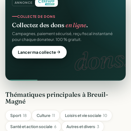
ANNONCE
COLLECTE DE DONS
Collectez des dons
en ligne
.
Campagnes, paiement sécurisé, reçu fiscal instantané
pour chaque donateur. 100 % gratuit.
dons.
Lancer ma collecte
Thématiques principales à Breuil-
Magné
Sport
· 18
Culture
· 11
Loisirs et vie sociale
· 10
Santé et action sociale
· 6
Autres et divers
· 3