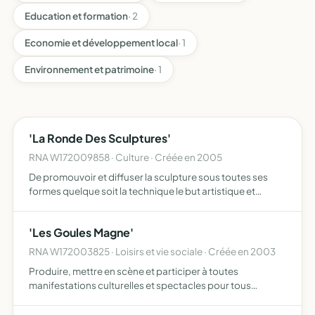
Education et formation
· 2
Economie et développement local
· 1
Environnement et patrimoine
· 1
'La Ronde Des Sculptures'
RNA W172009858 · Culture · Créée en 2005
De promouvoir et diffuser la sculpture sous toutes ses
formes quelque soit la technique le but artistique et
pédagogique, d'impulser ou soutenir toute action en
relation avec la sculpture, d'être un outil de réflexion, d'…
'Les Goules Magne'
RNA W172003825 · Loisirs et vie sociale · Créée en 2003
Produire, mettre en scène et participer à toutes
manifestations culturelles et spectacles pour tous
publics, suivi d'un repas, et /ou d'un vin d'honneur, financé
par le budget de l'association dans le but de récompenser