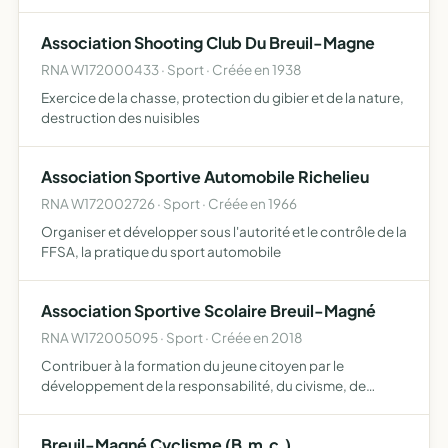
palefreniers, et des moniteurs
Association Shooting Club Du Breuil-Magne
RNA W172000433 · Sport · Créée en 1938
Exercice de la chasse, protection du gibier et de la nature,
destruction des nuisibles
Association Sportive Automobile Richelieu
RNA W172002726 · Sport · Créée en 1966
Organiser et développer sous l'autorité et le contrôle de la
FFSA, la pratique du sport automobile
Association Sportive Scolaire Breuil-Magné
RNA W172005095 · Sport · Créée en 2018
Contribuer à la formation du jeune citoyen par le
développement de la responsabilité, du civisme, de
l'autonomie au travers de la pratique d'activités
physiques, sportives, d'activités socioculturelles Elle se
Breuil-Magné Cyclisme (B.m.c.)
situe dans …