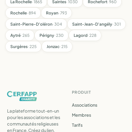
La Rochelle
· 1865
Saintes
· 1030
Rochefort
· 960
Rochelle
· 894
Royan
· 793
Saint-Pierre-D'oléron
· 304
Saint-Jean-D'angély
· 301
Aytré
· 265
Périgny
· 230
Lagord
· 228
Surgères
· 225
Jonzac
· 215
PRODUIT
Associations
La plateforme tout-en-un
Membres
pour les associations et les
communautés religieuses
Tarifs
en France. Créez du lien,