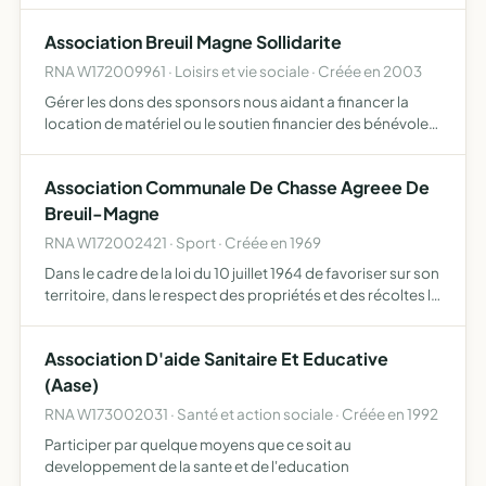
Association Breuil Magne Sollidarite
RNA W172009961 · Loisirs et vie sociale · Créée en 2003
Gérer les dons des sponsors nous aidant a financer la
location de matériel ou le soutien financier des bénévoles
de la commune
Association Communale De Chasse Agreee De
Breuil-Magne
RNA W172002421 · Sport · Créée en 1969
Dans le cadre de la loi du 10 juillet 1964 de favoriser sur son
territoire, dans le respect des propriétés et des récoltes la
répression du braconnage, l'éducation cynégétique des
ses membres et d'assurer une meilleur org…
Association D'aide Sanitaire Et Educative
(Aase)
RNA W173002031 · Santé et action sociale · Créée en 1992
Participer par quelque moyens que ce soit au
developpement de la sante et de l'education