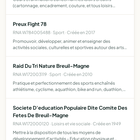
(cartonnage, encadrement, couture, et tous loisirs
créatifs, etc) cours et animations concernant le bricolage
(construction en matériaux divers, ex bois, cuir, et autres…
Preux Fight 78
RNA W784005488 · Sport · Créée en 2017
Promouvoir, développer, animer et enseigner des
activités sociales, culturelles et sportives autour des arts
martiaux chinois, le kung fu wushu, la boxe chinoise, le
sanda, le karaté mix ainsi que toutes les disciplines p…
Raid Du Tri Nature Breuil-Magne
RNA W172003119 · Sport · Créée en 2010
Pratique et perfectionnement des sports enchaînés
athlétisme, cyclisme, aquathlon, bike and run, duathlon,
triathlon, trail, swimandrun
Societe D'education Populaire Dite Comite Des
Fetes De Breuil-Magne
RNA W172000120 · Loisirs et vie sociale · Créée en 1949
Mettre à la disposition de tous les moyens de
développement d'activités - Education physique et