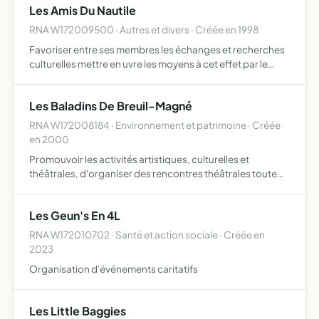
Les Amis Du Nautile
RNA W172009500 · Autres et divers · Créée en 1998
Favoriser entre ses membres les échanges et recherches
culturelles mettre en uvre les moyens à cet effet par le
biais de séances d'assemblées périodiques, de séances
de recherches culturelles, de conférences et en général…
Les Baladins De Breuil-Magné
RNA W172008184 · Environnement et patrimoine · Créée
en 2000
Promouvoir les activités artistiques, culturelles et
théâtrales, d'organiser des rencontres théâtrales toute
manifestation culturelle (théâtre, concert, exposition)
dans le but de valoriser le patrimoine local
Les Geun's En 4L
RNA W172010702 · Santé et action sociale · Créée en
2023
Organisation d'événements caritatifs
Les Little Baggies