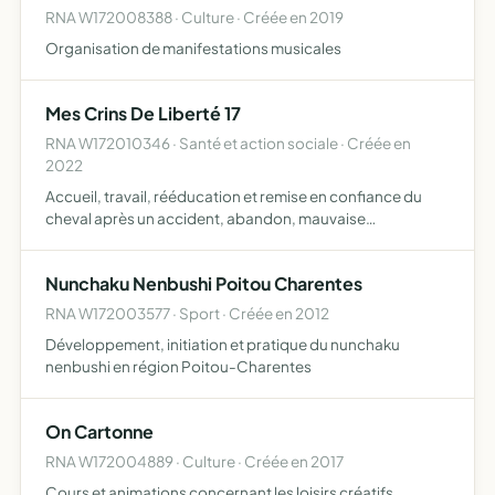
RNA W172008388 · Culture · Créée en 2019
Organisation de manifestations musicales
Mes Crins De Liberté 17
RNA W172010346 · Santé et action sociale · Créée en
2022
Accueil, travail, rééducation et remise en confiance du
cheval après un accident, abandon, mauvaise
manipulation, traumatisme
Nunchaku Nenbushi Poitou Charentes
RNA W172003577 · Sport · Créée en 2012
Développement, initiation et pratique du nunchaku
nenbushi en région Poitou-Charentes
On Cartonne
RNA W172004889 · Culture · Créée en 2017
Cours et animations concernant les loisirs créatifs