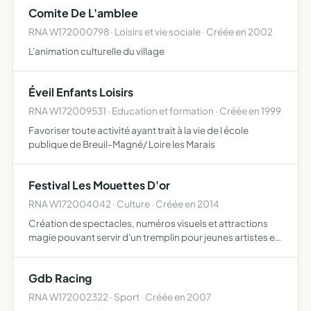
Comite De L'amblee
RNA W172000798 · Loisirs et vie sociale · Créée en 2002
L'animation culturelle du village
Éveil Enfants Loisirs
RNA W172009531 · Education et formation · Créée en 1999
Favoriser toute activité ayant trait à la vie de l école
publique de Breuil-Magné/ Loire les Marais
Festival Les Mouettes D'or
RNA W172004042 · Culture · Créée en 2014
Création de spectacles, numéros visuels et attractions
magie pouvant servir d'un tremplin pour jeunes artistes et
promouvoir les arts visuels sur l'ensemble du
Département
Gdb Racing
RNA W172002322 · Sport · Créée en 2007