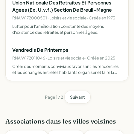
Union Nationale Des Retraites Et Personnes
Agees (Ex. U.v.f.) Section De Breuil-Magne
RNA W172000501 · Loisirs et vie sociale · Créée en 1973
Lutter pour l'amélioration constante des moyens
d'existence des retraités et personnes âgees.
Vendredis De Printemps
RNA W172011046 · Loisirs et vie sociale · Créée en 2025
Créer des moments conviviaux favorisant les rencontres
et les échanges entre les habitants organiser et faire la
promotion d'événements festifs et culturels sous forme
de soirées concerts dans la commune dynamisant ainsi …
Page 1 / 2
Suivant
Associations dans les villes voisines