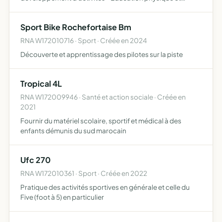
sportive - Activités intellectuelles et artistiques -
Information scientifique, technique, économique,
Sport Bike Rochefortaise Bm
sociale, civique. Par …
RNA W172010716 · Sport · Créée en 2024
Découverte et apprentissage des pilotes sur la piste
Tropical 4L
RNA W172009946 · Santé et action sociale · Créée en
2021
Fournir du matériel scolaire, sportif et médical à des
enfants démunis du sud marocain
Ufc 270
RNA W172010361 · Sport · Créée en 2022
Pratique des activités sportives en générale et celle du
Five (foot à 5) en particulier