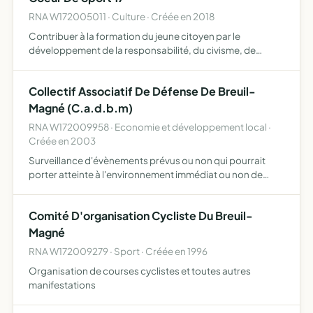
RNA W172005011 · Culture · Créée en 2018
Contribuer à la formation du jeune citoyen par le
développement de la responsabilité, du civisme, de
l'autonomie au travers de la pratique d'activités
physiques, sportives et d'activités socioculturelles elle se
Collectif Associatif De Défense De Breuil-
situe dan…
Magné (C.a.d.b.m)
RNA W172009958 · Economie et développement local ·
Créée en 2003
Surveillance d'évènements prévus ou non qui pourrait
porter atteinte à l'environnement immédiat ou non de
l'ensemble de la population de Breuil-Magné protéger les
intérêts collectifs permettre à tout adhérent de l'associa…
Comité D'organisation Cycliste Du Breuil-
Magné
RNA W172009279 · Sport · Créée en 1996
Organisation de courses cyclistes et toutes autres
manifestations