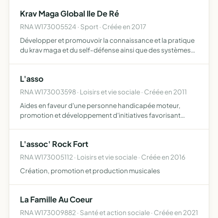
valeur les sites du Siège de l'Île de Ré, oubliés penda…
Krav Maga Global Ile De Ré
RNA W173005524 · Sport · Créée en 2017
Développer et promouvoir la connaissance et la pratique
du krav maga et du self-défense ainsi que des systèmes
de renforcement musculaire s'y rapportant, réaliser des
ventes éphémères, afin de procéder au financement de
L'asso
c…
RNA W173003598 · Loisirs et vie sociale · Créée en 2011
Aides en faveur d'une personne handicapée moteur,
promotion et développement d'initiatives favorisant
aménagement ou projet d'infrastructures réservées auc
handicapés moteurs sur l'ile de Ré
L'assoc' Rock Fort
RNA W173005112 · Loisirs et vie sociale · Créée en 2016
Création, promotion et production musicales
La Famille Au Coeur
RNA W173009882 · Santé et action sociale · Créée en 2021