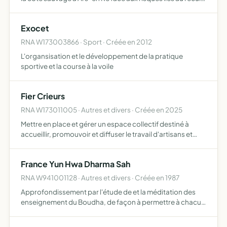
du trait de cote
Exocet
RNA W173003866 · Sport · Créée en 2012
L'organsisation et le développement de la pratique
sportive et la course à la voile
Fier Crieurs
RNA W173011005 · Autres et divers · Créée en 2025
Mettre en place et gérer un espace collectif destiné à
accueillir, promouvoir et diffuser le travail d'artisans et
artistes en mettant en valeur leurs savoir-faire au travers
d'un partage de moyens et outils communs
France Yun Hwa Dharma Sah
RNA W941001128 · Autres et divers · Créée en 1987
Approfondissement par l'étude de et la méditation des
enseignement du Boudha, de façon à permettre à chacun
d'acquérir une meilleure connaissance de soi, d'atteindre
l'état de réalisation et d'aider les autres.