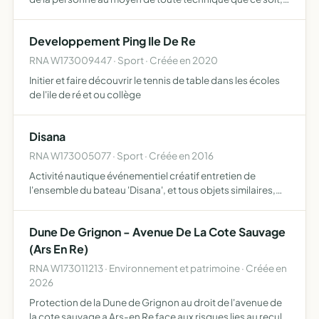
sans exclusivité (respiration, cristaux, soins corporels,
modelages, huiles, reiki, relaxation, sophrologie et aut…
Developpement Ping Ile De Re
RNA W173009447 · Sport · Créée en 2020
Initier et faire découvrir le tennis de table dans les écoles
de l'ile de ré et ou collège
Disana
RNA W173005077 · Sport · Créée en 2016
Activité nautique événementiel créatif entretien de
l'ensemble du bateau 'Disana', et tous objets similaires,
connexes ou complémentaires ou susceptibles d'en
favoriser la réalisation ou le développement
Dune De Grignon - Avenue De La Cote Sauvage
(Ars En Re)
RNA W173011213 · Environnement et patrimoine · Créée en
2026
Protection de la Dune de Grignon au droit de l'avenue de
la cote sauvage a Ars-en Re face aux risques lies au recul