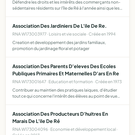
Défendre les droits et les intérêts des commerçants non-
sédentaires résidents sur l'île de Ré à l'année ainsi que les
commerçants non sédentaires déballant sur les marchés
de l'île de Ré au moins six mois dans l'année
Association Des Jardiniers De L'ile De Re.
RNA W173003977 · Loisirs et vie sociale · Créée en 1994
Creation et developpement des jardins familiaux,
promotion du jardinage floral et potager
Association Des Parents D'eleves Des Ecoles
Publiques Primaires Et Maternelles D'ars En Re
RNA W173001647 · Education et formation · Créée en 1973
Contribuer au maintien des pratiques laiques, d'étudier
tout ce qui concerne l'intérêt des élèves au point de vue
moral, intellectuel et matériel, falciliter les rapports entre
les parents, le corps enseignant et les auto…
Association Des Producteurs D'huitres En
Marais De L'ile De Ré
RNA W173004096 · Economie et développement local ·