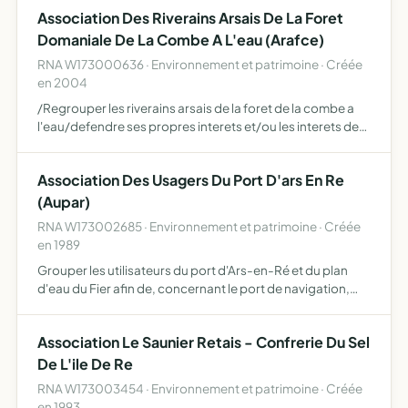
inondables par le plan de prévention des risques, prendre
Association Des Riverains Arsais De La Foret
t…
Domaniale De La Combe A L'eau (Arafce)
RNA W173000636 · Environnement et patrimoine · Créée
en 2004
/Regrouper les riverains arsais de la foret de la combe a
l'eau/defendre ses propres interets et/ou les interets de
ses membres/contribuer dans la mesure de ses moyens
et possibilites à rendre la foret domaniale de la com…
Association Des Usagers Du Port D'ars En Re
(Aupar)
RNA W173002685 · Environnement et patrimoine · Créée
en 1989
Grouper les utilisateurs du port d'Ars-en-Ré et du plan
d'eau du Fier afin de, concernant le port de navigation,
recueillir les avis des adhérents sur tous les problèmes les
concernant et les transmettre aux autorités com…
Association Le Saunier Retais - Confrerie Du Sel
De L'ile De Re
RNA W173003454 · Environnement et patrimoine · Créée
en 1993