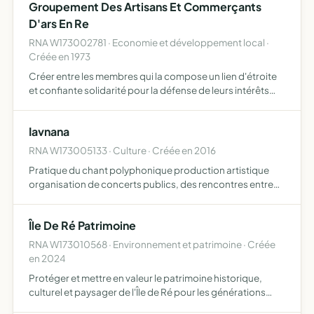
Groupement Des Artisans Et Commerçants
D'ars En Re
RNA W173002781 · Economie et développement local ·
Créée en 1973
Créer entre les membres qui la compose un lien d'étroite
et confiante solidarité pour la défense de leurs intérêts
généraux.De les représenter dans toutes les
circonstances une une action sera jugée nécessaire pour
Iavnana
le bie…
RNA W173005133 · Culture · Créée en 2016
Pratique du chant polyphonique production artistique
organisation de concerts publics, des rencontres entre
chanteurs et musiciens
Île De Ré Patrimoine
RNA W173010568 · Environnement et patrimoine · Créée
en 2024
Protéger et mettre en valeur le patrimoine historique,
culturel et paysager de l'Île de Ré pour les générations
actuelles et futures protéger, récupérer et mettre en