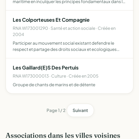
maritime en inculquer les principes fondamentaux dans le
respect des règles et de la législation en matière de
navigation de faire découvrir et apporter la connaissance
Les Colporteuses Et Compagnie
…
RNA W173001290 · Santé et action sociale · Créée en
2004
Participer au mouvement social existant defendre le
respect et partage des droits sociaux et ecologiques
propre a toute personne afin d'ouvrir la voie a des
organisations sociales et pratique a l'image de ces valeurs
Les Gaillard(E)S Des Pertuis
RNA W173000013 · Culture · Créée en 2005
Groupe de chants de marins et de détente
Page 1 / 2
Suivant
Associations dans les villes voisines