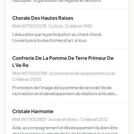
nautiques, organisation de régates et de loisirs.
Chorale Des Hautes Raises
RNA W173001078 · Culture · Créée en 1983
L'éducation par la participation au chant choral,
l'ouverture à toutes formes d'art, à tous.
Confrerie De La Pomme De Terre Primeur De
L'ile Re
RNA W173000788 · Economie et développement local ·
Créée en 2000
Promotion de l'image de la pomme de terre de l'ile de
re/creation et et developpement de relations amicales
d'ordre scientifiques et cilturel entre ses membres et les
sympathisant de l'association rapprochement de
Cristale Harmonie
mouveme…
RNA W173003837 · Autres et divers · Créée en 2012
Aide, accompagnement et développement du bien être
de la personne au moyen de toute technique que ce soit,