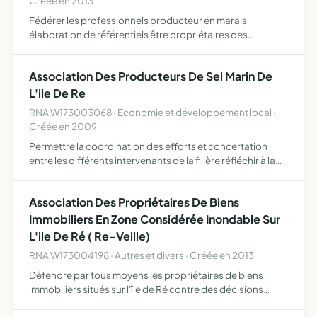
Créée en 2013
Fédérer les professionnels producteur en marais
élaboration de référentiels être propriétaires des
marques collectives associées aux différents référentiel,
accompagner les professionnels respectant le cahier des
Association Des Producteurs De Sel Marin De
charges
L'ile De Re
RNA W173003068 · Economie et développement local ·
Créée en 2009
Permettre la coordination des efforts et concertation
entre les différents intervenants de la filière réfléchir à la
mise en place d un SIQO (Signe d'Identification de la
Qualité et de l'Origine) sur le sel de l'île de Ré…
Association Des Propriétaires De Biens
Immobiliers En Zone Considérée Inondable Sur
L'ile De Ré ( Re-Veille)
RNA W173004198 · Autres et divers · Créée en 2013
Défendre par tous moyens les propriétaires de biens
immobiliers situés sur l'île de Ré contre des décisions
d'inconstructibilité dans les zones considérées comme