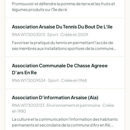
Promouvoir et défendre la pomme de terre et les fruits et
légumes produits sur l'île de ré
Association Arsaise Du Tennis Du Bout De L'ile
RNA W173003013 · Sport · Créée en 2009
Favoriser la pratique du tennis en permettant l'accès de
ses membres aux installations sportives de la commune
d'ars en Ré pour y recevoir un enseignement dispensé par
un moniteur de tennis diplômé d'Etat ou pour y partic…
Association Communale De Chasse Agreee
D'ars En Re
RNA W173009534 · Sport · Créée en 1968
Association D'information Arsaise (Aia)
RNA W173002133 · Environnement et patrimoine · Créée
en 1980
La culture et la communication l'information des habitants
permanents et secondaire de la commune d'Ars en Ré,