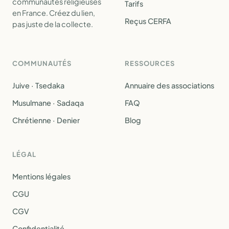
communautés religieuses
Tarifs
en France. Créez du lien,
Reçus CERFA
pas juste de la collecte.
COMMUNAUTÉS
RESSOURCES
Juive · Tsedaka
Annuaire des associations
Musulmane · Sadaqa
FAQ
Chrétienne · Denier
Blog
LÉGAL
Mentions légales
CGU
CGV
Confidentialité