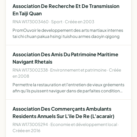
Association De Recherche Et De Transmission
En Taiji Quan
RNA W173003460 · Sport · Créée en 2003
PromOuvoir le developpement des arts martiaux internes
tai chi chuan pakua hsing i tuishou armes daoyin qigong
Association Des Amis Du Patrimoine Maritime
Navigant Rhetais
RNA W173002338 · Environnement et patrimoine · Créée
en 2008
Permettre la restauration et l'entretien de vieux gréements
afin qu'ils puissent naviguer dans de parfaites conditions
organiser des évènement avec et autour des bateaux,
dans le but de partager des idées autour du nautis…
Association Des Commerçants Ambulants
Residents Annuels Sur L'ile De Re (L'acarair)
RNA W173005294 · Economie et développement local ·
Créée en 2016