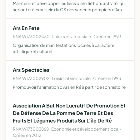
Maintenir et développer les liens d'amitié hors activité, qui
se sont crées au sein du CS des sapeurs pompiers d'Ars
en Ré de prêter aide et appui à ses membres dans la
mesure du possible de subvenir au besoin d'infrastru…
Ars En Fete
RNA W173002430 · Loisirs et vie sociale · Créée en 1993
Organisation de manifestations locales à caractère
artistique et culturel
Ars Spectacles
RNA W173002902 · Loisirs et vie sociale · Créée en 1993
Promouvoir l'animation d'Ars en Ré à partir de son histoire
Association A But Non Lucratif De Promotion Et
De Défense De La Pomme De Terre Et Des
Fruits Et Légumes Produits Sur L'île De Ré
RNA W173003868 · Economie et développement local ·
Créée en 2012