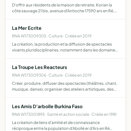
D'offrir aux résidents de la maison de retraite, Korian la
côte sauvage 21 bis, avenue d'Antioche 17590 ars en Ré,
des animations tout au long de l'année pour agrémenter
leur séjour au sein de l'établissent avec l'aide de…
La Mer Ecrite
RNA W173009305 · Culture · Créée en 2019
La création, la production et la diffusion de spectacles
vivants pluridisciplinaires, notamment dans les domaines
suivants, théâtre, danse, cinéma, littérature, activité
audiovisuelle, informatique...,la mise en oeuvre de…
La Troupe Les Reacteurs
RNA W173009306 · Culture · Créée en 2019
Créer, produire, diffuser des spectacles (théâtres, chant,
musique, danse), organiser des ateliers artistiques, des
stages et des rencontres autour d'activités théâtrales et
artistiques diverses pour tout public et en mil…
Les Amis D'arbolle Burkina Faso
RNA W173001895 · Santé et action sociale · Créée en 1981
La création de liens d'amitié et de connaissance
réciproque entre la population d'Abollé er d'Ars en Ré