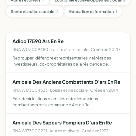
Santé et action sociale
· 4
Education et formation
· 1
Adico 17590 Ars En Re
RNA W173009480 · Loisirs et vie sociale · Créée en 2020
Regrouper, défendre et représenter les intérêts des
investisseurs, co-propriétaires de la résidence de
tourisme située au 21 avenue d'Antioche pointe de
grignon 17590
Amicale Des Anciens Combattants D'ars En Re
RNA W173004333 · Loisirs et vie sociale · Créée en 2014
Entretenir les liens d'amitiés entre les anciens
combattants de la commune d'Ars en Re
Amicale Des Sapeurs Pompiers D'ars En Re
RNA W173000221 · Autres et divers · Créée en 1972