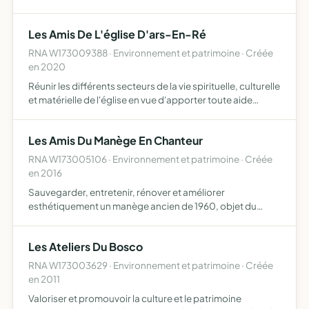
avec davantage d'ouverture su l'Ile de Ré.Elle pourra
apporter à la population d'Arbollé, des aides matérielles,
Les Amis De L'église D'ars-En-Ré
tech…
RNA W173009388 · Environnement et patrimoine · Créée
en 2020
Réunir les différents secteurs de la vie spirituelle, culturelle
et matérielle de l'église en vue d'apporter toute aide
nécessaire à l'aménagement, l'entretien ou la valorisation
de son patrimoine
Les Amis Du Manège En Chanteur
RNA W173005106 · Environnement et patrimoine · Créée
en 2016
Sauvegarder, entretenir, rénover et améliorer
esthétiquement un manège ancien de 1960, objet du
patrimoine forain, transformé en 1983 en scène théâtrale,
permettant l'animation de tours de manège par de la
Les Ateliers Du Bosco
musique et de l…
RNA W173003629 · Environnement et patrimoine · Créée
en 2011
Valoriser et promouvoir la culture et le patrimoine