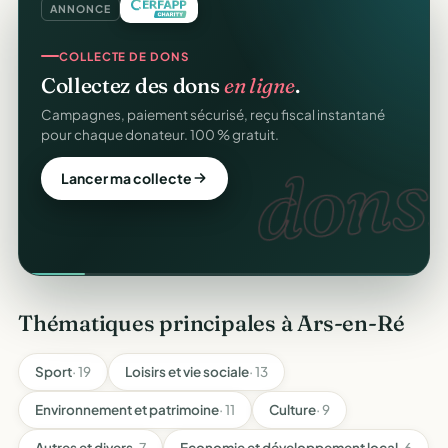
ANNONCE
COLLECTE DE DONS
Collectez des dons
en ligne
.
Campagnes, paiement sécurisé, reçu fiscal instantané
pour chaque donateur. 100 % gratuit.
dons.
Lancer ma collecte
Thématiques principales à Ars-en-Ré
Sport
· 19
Loisirs et vie sociale
· 13
Environnement et patrimoine
· 11
Culture
· 9
Autres et divers
· 7
Economie et développement local
· 6