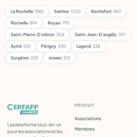
La Rochelle
· 1865
Saintes
· 1030
Rochefort
· 960
Rochelle
· 894
Royan
· 793
Saint-Pierre-D'oléron
· 304
Saint-Jean-D'angély
· 301
Aytré
· 265
Périgny
· 230
Lagord
· 228
Surgères
· 225
Jonzac
· 215
PRODUIT
Associations
La plateforme tout-en-un
Membres
pour les associations et les