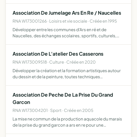
Charente-Maritime et toutes autres personnes qui
pourraient être intéressées par le évènements passés,
Association De Jumelage Ars En Re / Naucelles
présent…
RNA W173001266 · Loisirs et vie sociale · Créée en 1995
Développer entre les communes d'Ars en ré et de
Naucelles, des échanges scolaires, sportifs, culturels,
sociaux, économiques et touristiques. Cette action se
fera avec la participation de la population pour le
Association De L'atelier Des Casserons
développeme…
RNA W173009518 · Culture · Créée en 2020
Développer la création et la formation artistiques autour
du dessin et de la peinture, toutes techniques
confondues, par l'organisation de cours, de stages,
essentiellement à ars en ré et ses environs mettre en place
Association De Peche De La Prise Du Grand
d'un…
Garcon
RNA W173004201 · Sport · Créée en 2005
La mise ne commun de la production aquacole du marais
de la prise du grand garcon a ars en re pour une
consommation personnel et familiale lc