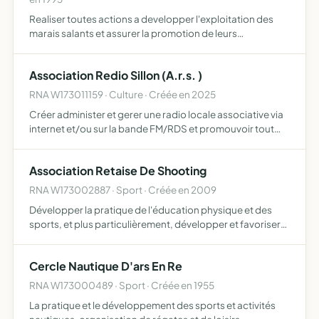
Realiser toutes actions a developper l'exploitation des
marais salants et assurer la promotion de leurs
productions
Association Redio Sillon (A.r.s. )
RNA W173011159 · Culture · Créée en 2025
Créer administer et gerer une radio locale associative via
internet et/ou sur la bande FM/RDS et promouvoir tout
événement culturel artistes ou initiatives culturelles et
sociales
Association Retaise De Shooting
RNA W173002887 · Sport · Créée en 2009
Développer la pratique de l'éducation physique et des
sports, et plus particulièrement, développer et favoriser
par tous les moyens appropriés, sur le plan sportif et
accessoirement artistique et scientifique, la pratique…
Cercle Nautique D'ars En Re
RNA W173000489 · Sport · Créée en 1955
La pratique et le développement des sports et activités