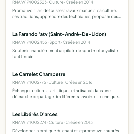
RNA W174002523 · Culture · Créée en 2014
Promouvoir l'art de tous les travaux manuels, sa culture,
ses traditions, apprendre des techniques, proposer des
conférences, échanges, rencontres, stages, expositions
et ventes
La Farandol'atv (Saint-André-De-Lidon)
RNA W174002455 · Sport · Créée en 2014
Soutenir financièrement un pilote de sport motocycliste
tout terrain
Le Carrelet Champetre
RNA W174002775 · Culture · Créée en 2016
Échanges culturels, artistiques et artisanat dans une
démarche de partage de différents savoirs et techniques
ainsi que des rencontres nature et bien être
Les Libérés D'arces
RNA W174002274 · Culture · Créée en 2013
Développer la pratique du chant et le promouvoir auprès