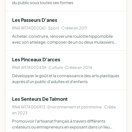
du public sous toutes ses formes
Les Passeurs D'anes
RNA W174002061 · Sport · Créée en 2011
Acheter, construire, rénover une roulotte hippomobile
avec son attelage, composer de un ou deux mulassiers
poitevin et d'en assurer l'entretien, afin de faire la
promotion des arts de la rue et d'une liberté d'expression
Les Pinceaux D'arces
…
RNA W174002439 · Culture · Créée en 2014
Développer le goût et la connaissance des arts plastiques
auprès d'un public d'adultes et d'enfants
Les Senteurs De Talmont
RNA W174006913 · Environnement et patrimoine · Créée
en 2023
Promouvoir l'artisanat français à travers différents
créateurs ou entrepreneurs en exposant dans un lieu