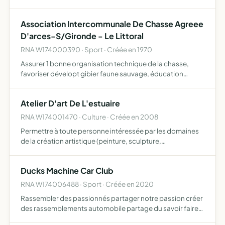
son territoire développement du gibier et de la faune
sauvage dans le respect d'un véritable équilibre agro-sy…
Association Intercommunale De Chasse Agreee
D'arces-S/Gironde - Le Littoral
RNA W174000390 · Sport · Créée en 1970
Assurer 1 bonne organisation technique de la chasse,
favoriser dévelopt gibier faune sauvage, éducation
cynégétique de ses mbres, régulation des animaux
nuisibles, respect plan chasse de gestion. Apporter
Atelier D'art De L'estuaire
contribution cha…
RNA W174001470 · Culture · Créée en 2008
Permettre à toute personne intéressée par les domaines
de la création artistique (peinture, sculpture,
photographie, infographie, musique, etc.) de se réunir,
d'échanger, d'apprendre ensemble. L'association pour se
Ducks Machine Car Club
faire …
RNA W174006488 · Sport · Créée en 2020
Rassembler des passionnés partager notre passion créer
des rassemblements automobile partage du savoir faire
en mécanique