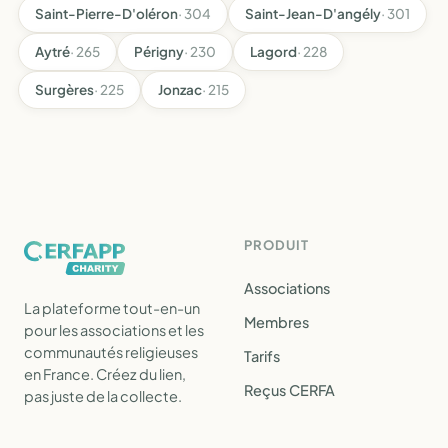
Saint-Pierre-D'oléron
· 304
Saint-Jean-D'angély
· 301
Aytré
· 265
Périgny
· 230
Lagord
· 228
Surgères
· 225
Jonzac
· 215
PRODUIT
Associations
La plateforme tout-en-un
Membres
pour les associations et les
communautés religieuses
Tarifs
en France. Créez du lien,
Reçus CERFA
pas juste de la collecte.