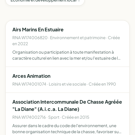
Airs Marins En Estuaire
RNA W174006820 · Environnement et patrimoine · Créée
en 2022
Organisation ou participation à toute manifestation à
caractère culturel en lien avec la mer et/ou l'estuaire de la
gironde - organisation ou participation à toute action de
promotion ou de défense de l'espace estuarien e…
Arces Animation
RNA W174001074 · Loisirs et vie sociale · Créée en 1990
Association Intercommunale De Chasse Agréée
"La Diane" (A.i.c.a. La Diane)
RNA W174002716 · Sport · Créée en 2015
Assurer dans le cadre du code de l'environnement, une
bonne organisation technique de la chasse, favoriser sur