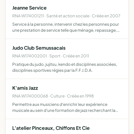
Jeanne Service
RNA W174001211 · Santé et action sociale · Créée en 2007
Service à la personne, intervenir chez les personnes pour
une prestation de service telle que ménage, repassage,
courses, aide à la préparation des repas, coiffure, garde
d'enfants de plus de 3 ans
Judo Club Semussacais
RNA W174002001 · Sport · Créée en 2011
Pratique du judo, jujitsu, kendo et disciplines associées,
disciplines sportives régies par la F.F.J.D.A.
K'amis Jazz
RNA W174000068 · Culture · Créée en 1998
Permettre aux musiciens d'enrichir leur expérience
musicale au sein d'une formation de jazz recherchant la
qualité tt en cultivant la convivialité
L'atelier Pinceaux, Chiffons Et Cie