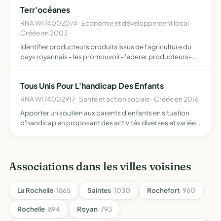
Terr'océanes
RNA W174002074 · Economie et développement local ·
Créée en 2003
Identifier producteurs produits issus de l'agriculture du
pays royannais - les promouvoir-federer producteurs-
developpement product.agr.-permettre produits
qualite- valorisation produits des adherents-ttes actions
Tous Unis Pour L'handicap Des Enfants
defense…
RNA W174002917 · Santé et action sociale · Créée en 2016
Apporter un soutien aux parents d'enfants en situation
d'handicap en proposant des activités diverses et variées
à leurs enfants durant les vacances scolaires l'association
propose aussi des activités aux parents pour leu…
Associations dans les villes voisines
La Rochelle
· 1865
Saintes
· 1030
Rochefort
· 960
Rochelle
· 894
Royan
· 793