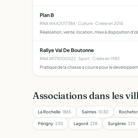
Plan B
RNA W442017384 · Culture · Créée en 2016
Réalisation, vente, location, mise à disposition d'
Rallye Val De Boutonne
RNA W175000522 · Sport · Créée en 1983
Pratique de la chasse a courre pour le developpeme
Associations dans les vil
La Rochelle
· 1865
Saintes
· 1030
Rochefor
Périgny
· 230
Lagord
· 228
Surgères
· 225