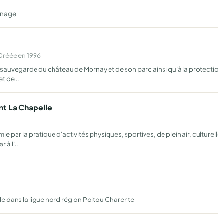
nnage
Créée en 1996
a sauvegarde du château de Mornay et de son parc ainsi qu'à la protecti
et de …
nt La Chapelle
ie par la pratique d'activités physiques, sportives, de plein air, culturel
 à l'…
le dans la ligue nord région Poitou Charente