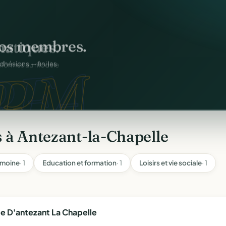
atiques.
os membres.
FA.
onformes au modèle
RM.
dhésions — fini les
 à Antezant-la-Chapelle
imoine
· 1
Education et formation
· 1
Loisirs et vie sociale
· 1
 D'antezant La Chapelle