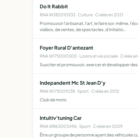
Do It Rabbit
RNA W382010532 · Culture · Créée en 2021
Promouvoir l'artisanat, l'art, le faire soi-même, l'é
vidéos, de ventes, de spectacles, d'initiatio…
Foyer Rural D'antezant
RNA W175000300 · Loisirs et vie sociale · Créée en
Susciter et promouvoir, exercer et developper des 
Indepandent Mc St Jean D'y
RNA W175001038 · Sport · Créée en 2012
Club de moto
Intuitiv'tuning Car
RNA W863003496 · Sport · Créée en 2009
Être un groupe de personne ayant des véhicules cu