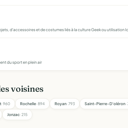
objets, d'accessoires et de costumes liés à la culture Geek ou utilisati
nt du sport en plein air
les voisines
t
· 960
Rochelle
· 894
Royan
· 793
Saint-Pierre-D'oléron
·
Jonzac
· 215