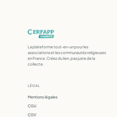
La plateforme tout-en-un pour les
associations et les communautés religieuses
en France. Créez du lien, pas juste de la
collecte.
LÉGAL
Mentions légales
CGU
CGV