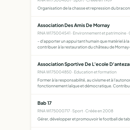
Organisation de la chasse et repression du braco
Association Des Amis De Mornay
RNA W175004541 · Environnement et patrimoine · 
- d'apporter un appui tant humain que matériel à l
contribuer à la restauration du château de Mornay 
Association Sportive De L'ecole D'anteza
RNA W175004850 · Education et formation
Former à la responsabilité, au civisme et à l'autonom
fonctionnement laïque et démocratique. Contribuer
Bab 17
RNA W175000717 · Sport · Créée en 2008
Gérer, développer et promouvoir le football de tab