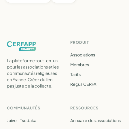
PRODUIT
Associations
La plateforme tout-en-un
Membres
pour les associations et les
communautés religieuses
Tarifs
en France. Créez du lien,
Reçus CERFA
pas juste de la collecte.
COMMUNAUTÉS
RESSOURCES
Juive · Tsedaka
Annuaire des associations