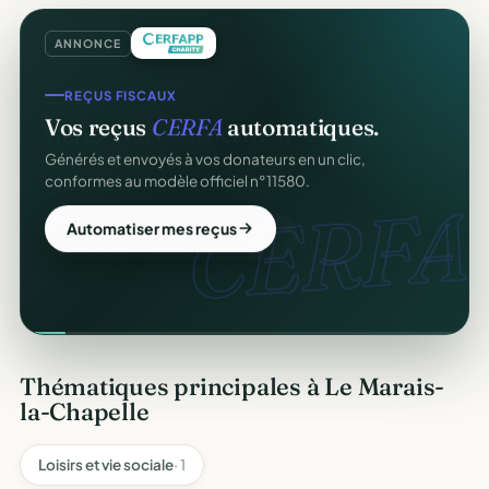
ANNONCE
REÇUS FISCAUX
Vos reçus
CERFA
automatiques.
Générés et envoyés à vos donateurs en un clic,
conformes au modèle officiel n°11580.
CERFA
Automatiser mes reçus
Thématiques principales à Le Marais-
la-Chapelle
Loisirs et vie sociale
· 1