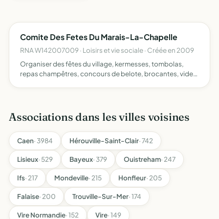
Comite Des Fetes Du Marais-La-Chapelle
RNA W142007009 · Loisirs et vie sociale · Créée en 2009
Organiser des fêtes du village, kermesses, tombolas,
repas champêtres, concours de belote, brocantes, vide
greniers, soirées à thème, animations musicales, rallyes
pédestres, tournois de pétanque
Associations dans les villes voisines
Caen
· 3984
Hérouville-Saint-Clair
· 742
Lisieux
· 529
Bayeux
· 379
Ouistreham
· 247
Ifs
· 217
Mondeville
· 215
Honfleur
· 205
Falaise
· 200
Trouville-Sur-Mer
· 174
Vire Normandie
· 152
Vire
· 149