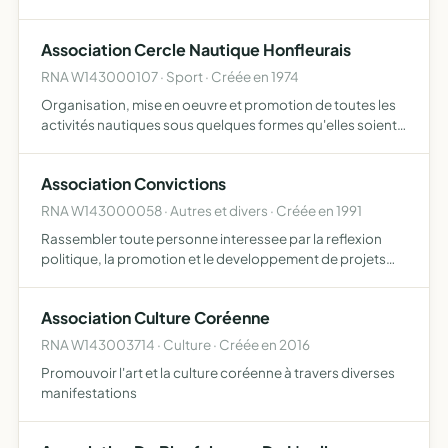
des néophytes et leur permettre de pouvoir progresser et
pouvoir participer à des rencontres, organi…
Association Cercle Nautique Honfleurais
RNA W143000107 · Sport · Créée en 1974
Organisation, mise en oeuvre et promotion de toutes les
activités nautiques sous quelques formes qu'elles soient
ainsi que la gestion d'un plan d'eau du Vieux Bassin dans le
cadre des lois, des règlements et des accords a…
Association Convictions
RNA W143000058 · Autres et divers · Créée en 1991
Rassembler toute personne interessee par la reflexion
politique, la promotion et le developpement de projets
economiques, sociaux et culturels dans le departement
du Calvados.
Association Culture Coréenne
RNA W143003714 · Culture · Créée en 2016
Promouvoir l'art et la culture coréenne à travers diverses
manifestations