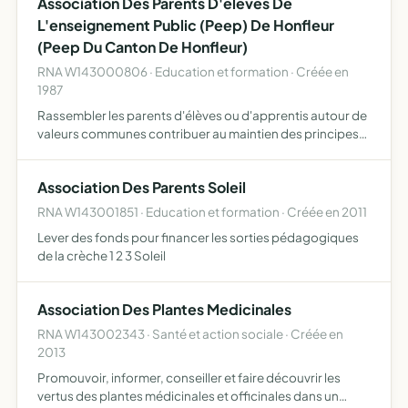
Association Des Parents D'eleves De
L'enseignement Public (Peep) De Honfleur
(Peep Du Canton De Honfleur)
RNA W143000806 · Education et formation · Créée en
1987
Rassembler les parents d'élèves ou d'apprentis autour de
valeurs communes contribuer au maintien des principes
laïques de neutralité scolaire, d'objectivité et de tolérance
sur lesquels repose l'enseignement public étudie…
Association Des Parents Soleil
RNA W143001851 · Education et formation · Créée en 2011
Lever des fonds pour financer les sorties pédagogiques
de la crèche 1 2 3 Soleil
Association Des Plantes Medicinales
RNA W143002343 · Santé et action sociale · Créée en
2013
Promouvoir, informer, conseiller et faire découvrir les
vertus des plantes médicinales et officinales dans un