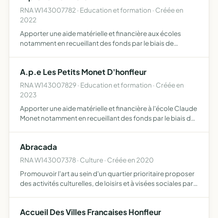
RNA W143007782 · Education et formation · Créée en
2022
Apporter une aide matérielle et financière aux écoles
notamment en recueillant des fonds par le biais de
diverses actions animer la communauté de parents afin
de créer du lien entre les divers acteurs de la sphère
A.p.e Les Petits Monet D'honfleur
scolair…
RNA W143007829 · Education et formation · Créée en
2023
Apporter une aide matérielle et financière à l'école Claude
Monet notamment en recueillant des fonds par le biais de
diverses actions animer la communauté de parents afin
de créer du lien entre les divers acteurs de la sp…
Abracada
RNA W143007378 · Culture · Créée en 2020
Promouvoir l'art au sein d'un quartier prioritaire proposer
des activités culturelles, de loisirs et à visées sociales par
le biais de manifestations, la publication d'un ouvrage sur
le quartier et des expositions
Accueil Des Villes Francaises Honfleur