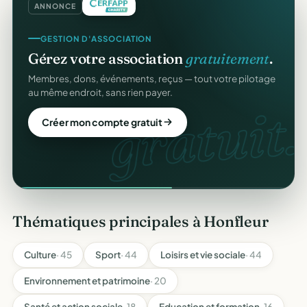
ANNONCE
GESTION D'ASSOCIATION
Gérez votre association
gratuitement
.
Membres, dons, événements, reçus — tout votre pilotage
au même endroit, sans rien payer.
gratuit.
Créer mon compte gratuit
Thématiques principales à Honfleur
Culture
· 45
Sport
· 44
Loisirs et vie sociale
· 44
Environnement et patrimoine
· 20
Santé et action sociale
· 18
Education et formation
· 16