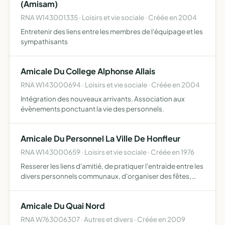
(Amisam)
RNA W143001335 · Loisirs et vie sociale · Créée en 2004
Entretenir des liens entre les membres de l'équipage et les
sympathisants
Amicale Du College Alphonse Allais
RNA W143000694 · Loisirs et vie sociale · Créée en 2004
Intégration des nouveaux arrivants. Association aux
évènements ponctuant la vie des personnels.
Amicale Du Personnel La Ville De Honfleur
RNA W143000659 · Loisirs et vie sociale · Créée en 1976
Resserer les liens d'amitié, de pratiquer l'entraide entre les
divers personnels communaux, d'organiser des fêtes,
excusions, etc. à l'exclusion de toute manifestation
politique ou confessionnelle.
Amicale Du Quai Nord
RNA W763006307 · Autres et divers · Créée en 2009