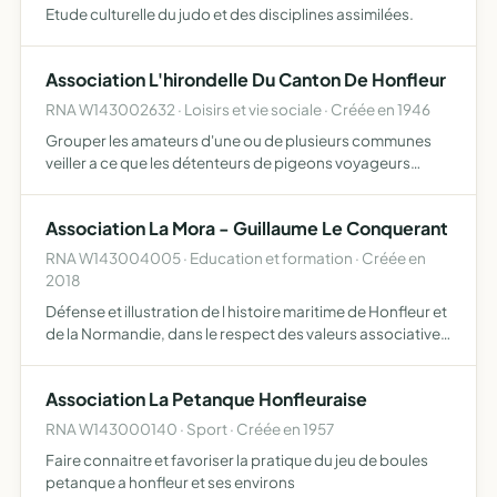
Etude culturelle du judo et des disciplines assimilées.
Association L'hirondelle Du Canton De Honfleur
RNA W143002632 · Loisirs et vie sociale · Créée en 1946
Grouper les amateurs d'une ou de plusieurs communes
veiller a ce que les détenteurs de pigeons voyageurs
soient inscrits a une association colombophile en
application de la loi colombophile et des statuts de la
Association La Mora - Guillaume Le Conquerant
Fédération…
RNA W143004005 · Education et formation · Créée en
2018
Défense et illustration de l histoire maritime de Honfleur et
de la Normandie, dans le respect des valeurs associatives
humaines, culturelles, éducatives, et d ouverture au
monde promotion des filières de formations et d …
Association La Petanque Honfleuraise
RNA W143000140 · Sport · Créée en 1957
Faire connaitre et favoriser la pratique du jeu de boules
petanque a honfleur et ses environs