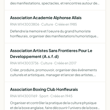
des manifestations, spectacles, et rencontres autour de
l'art et du sport, toutes disciplines confondues, qu'elles
soient artistiques, culturelles ou sportives org…
Association Academie Alphonse Allais
RNA W143003806 · Culture · Créée en 1985
Defendre la memoire et l'oeuvre du grand humoriste
honfleurais, organiser des manifestations humoristiques
dans toutes les formes de l'art sur l'ensemble du territoire
métropolitain et dans les pays francophones
Association Artistes Sans Frontieres Pour Le
Developpement (A.s.f.d)
RNA W143003736 · Culture · Créée en 2017
Créer, produire, promouvoir, organiser des événements
culturels et artistiques, manager et lancer des artistes,
aider et conseiller les artistes dans leur développement,
leur audience et leur évolution de carrière artisti…
Association Boxing Club Honfleurais
RNA W143001169 · Sport · Créée en 1945
Organiser et contrôler la pratique de la culture physique
et de la boxe anglaise, faire découvrir l'univers de la boxe à