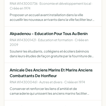
RNA W143000736 · Economie et développement local ·
Créée en 1974
Proposer un accueil avant installation dans la ville
accueillir les nouveaux arrivants dans la ville faciliter leur
adaptation par la création d'un tissu relationnel
contribuer à la mise en valeur de la qualité de la vie …
Akpadenou - Education Pour Tous Au Benin
RNA W143001421 · Education et formation · Créée en
2009
Soutenir les étudiants, collégiens et écoliers béninois
dans leurs études de façon gratuite par la fourniture de
matériel scolaire et participer à la diminution de
l'analphabétisme
Amicale Des Anciens Marins Et Marins Anciens
Combattants De Honfleur
RNA W143000461 · Autres et divers · Créée en 1974
Conserver et renforcer les liens d'amitié et de
camaraderie qui unissent les anciens marins faciliter
l'entraide maritime contribuer à l'éducation populaire de
la jeunesse en l'orientant notamment vers la Marine.