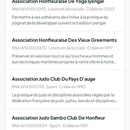
Association Honfleuraise De Yoga Iyengar
RNA W143003293 · Loisirs et vie sociale · Créée en 2003
Permettre à ses adhérants de s'initier à la pratique du
yoga et de le développer suivant la tradition iyengar
Association Honfleuraise Des Vieux Greements
RNA W143003470 · Loisirs et vie sociale · Créée en 1997
Préserver et valoriser tout ce qui touche aux hommes et
aux techniques maritimes propres à notre ville et à notre
région gérer les espaces réservés aux Bateaux d'Intérêt
Patrimonial (BIP) dans le port de Honfleur assurer …
Association Judo Club Du Pays D'auge
RNA W143001178 · Sport · Créée en 1990
La pratique du judo et disciplines associées régies par la
fédération française de judo, jujitsu, kendo et disciplines
associées (FFJDA) et d'une façon complémentaire
éventuellement la pratique d'autres activités physique…
Association Judo Sambo Club De Honfleur
RNA W143000604 · Sport · Créée en 1957