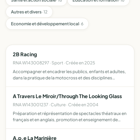
Autres et divers
· 12
Economie et développement local
· 6
2B Racing
RNA W143008297 · Sport · Créée en 2025
Accompagner et encadrer les publics, enfants et adultes,
dans la pratique de la motocross et des disciplines
sportives associées
A Travers Le Miroir/Through The Looking Glass
RNA W143001237 · Culture · Créée en 2004
Préparation et réprésentation de spectacles théatraux en
français et en anglais, promotion et enseignement de
l'anglais par le biais du théâtre
A.p.e La Marinière