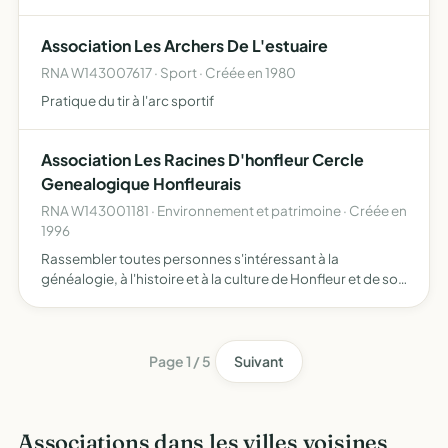
Association Les Archers De L'estuaire
RNA W143007617 · Sport · Créée en 1980
Pratique du tir à l'arc sportif
Association Les Racines D'honfleur Cercle
Genealogique Honfleurais
RNA W143001181 · Environnement et patrimoine · Créée en
1996
Rassembler toutes personnes s'intéressant à la
généalogie, à l'histoire et à la culture de Honfleur et de son
canton créer une section chargée, sous la responsabilité
du président, de la sauvegarde et la restauration du p…
Page 1 / 5
Suivant
Associations dans les villes voisines