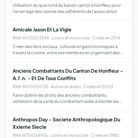
Utilisation du quai nord du bassin carnot à honfleur pour
l'amarrage des navires des adhérents de l'association
Amicale Jason Et La Vigie
RNA W143003349 · Loisirs et vie sociale · Créée en 2014
Créer des liens sociaux, culturels et gastronomiques à
travers la cuisine, entre ses membres en organisant des
réunions privées ou publiques à caractères festifs
(kermesses,sorties, repas et toutes activités de loisir)
Anciens Combattants Du Canton De Honfleur -
A.f.n. - Et De Tous Conflits
RNA W143000135 · Autres et divers · Créée en 2003
Faire obtenir les droits des anciens combattants
obtention de la carte du combattant aider à monter les
dossiers pour obtenir la retraite du combattant aider les
veuves pour obtenir la carte du combattant et des
Anthropos Day - Societe Anthropologique Du
subventio…
Xxieme Siecle
RNA W751054936 · Loisirs et vie sociale · Créée en 1980