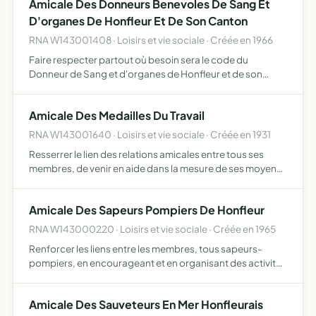
Amicale Des Donneurs Benevoles De Sang Et
D'organes De Honfleur Et De Son Canton
RNA W143001408 · Loisirs et vie sociale · Créée en 1966
Faire respecter partout où besoin sera le code du
Donneur de Sang et d'organes de Honfleur et de son
Canton fournir une aide technique et morale aux
memebres créer un centre de relations amicales examiner
Amicale Des Medailles Du Travail
les litiges qui …
RNA W143001640 · Loisirs et vie sociale · Créée en 1931
Resserrer le lien des relations amicales entre tous ses
membres, de venir en aide dans la mesure de ses moyens
a ceux de ses membres participants qui ont besoin de
secours tant moraux que pécuniaires.
Amicale Des Sapeurs Pompiers De Honfleur
RNA W143000220 · Loisirs et vie sociale · Créée en 1965
Renforcer les liens entre les membres, tous sapeurs-
pompiers, en encourageant et en organisant des activités
sociales, culturelles et de loisirs favoriser le
perfectionnement et l'instruction de ses membres à
Amicale Des Sauveteurs En Mer Honfleurais
travers dive…