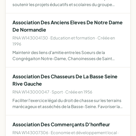
soutenir les projets éducatifs et scolaires du groupe
scolaire Samuel de Champlain situé à Honfleur
Association Des Anciens Eleves De Notre Dame
De Normandie
RNA W143004130 · Education et formation · Créée en
1996
Maintenir des liens d'amitie entre les Soeurs de la
Congrégaiton Notre-Dame, Chanoinesses de Saint
Augustin, les anciens élèves et les équipes éducatives des
différentes écoles Notre-Dame de Normandie, sous
Association Des Chasseurs De La Basse Seine
tutelle de la …
Rive Gauche
RNA W143000047 · Sport · Créée en 1956
Faciliter l'exercice légal du droit de chasse sur les terrains
marécageux et asséchés de la Basse-Seine. Favoriser la
répression du braconnage par l'organisation d'une
surveillance active et par l'obligation imposée aux m…
Association Des Commerçants D'honfleur
RNA W143007306 · Economie et développement local ·