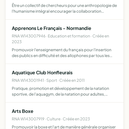
Être un collectif de chercheurs pour une anthropologie de
l'humanisme intégral encourager la collaboration
internationale des universités à communiquer et à
sensibiliser la société civile et le secteur privé aux journées
Apprenons Le Français - Normandie
…
RNA W143007946 · Education et formation · Créée en
2023
Promouvoir l'enseignement du français pour l'insertion
des publics en difficulté et des allophones par tous les
moyens utiles à cet objectif
Aquatique Club Honfleurais
RNA W143001941 · Sport · Créée en 2011
Pratique, promotion et développement de la natation
sportive, de l'aquagym, de la natation pour adultes,
familiarisation, adaptation en milieu aquatique et toutes
activités en lien avec le milieu aquatique
Arts Boxe
RNA W143007919 · Culture · Créée en 2023
Promouvoir la boxe et l'art de manière générale organiser