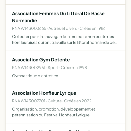
cadre biologique
Association Femmes Du Littoral De Basse
Normandie
RNA W143003665 · Autres et divers · Créée en 1986
Collecter pour la sauvegarde la memoire non ecrite des
honfleuraises qui ont travaille sur le littoral normande de
1900 a 1975 publier les archives ainsi récoltées et un
bulletin gens du littoral , qui servira de lien ent…
Association Gym Detente
RNA W143002961 · Sport · Créée en 1998
Gymnastique d'entretien
Association Honfleur Lyrique
RNA W143007701 · Culture · Créée en 2022
Organisation, promotion, développement et
pérennisation du Festival Honfleur Lyrique