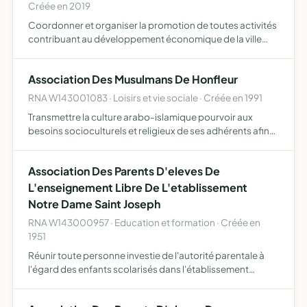
Créée en 2019
Coordonner et organiser la promotion de toutes activités
contribuant au développement économique de la ville
d'Honfleur représenter les commerçants, artisans,
prestataires de services, professionnels libéraux et
Association Des Musulmans De Honfleur
industrie…
RNA W143001083 · Loisirs et vie sociale · Créée en 1991
Transmettre la culture arabo-islamique pourvoir aux
besoins socioculturels et religieux de ses adhérents afin
de mieux vivre en france posséder un lieu de culte
Association Des Parents D'eleves De
L'enseignement Libre De L'etablissement
Notre Dame Saint Joseph
RNA W143000957 · Education et formation · Créée en
1951
Réunir toute personne investie de l'autorité parentale à
l'égard des enfants scolarisés dans l'établissement
assurer leur information, leur représentation contribuer
au soutien et à l'animation de l'établissement.