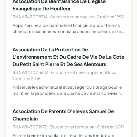
Association De Bienfaisance De L'eglise
Evangelique De Honfleur
RNA W143008314 · Santé et action sociale · Créée en 1993
Apporter une aide matérielle et financière aux différents
champs missionnaires mondiaux des assemblées de Dieu
de France aux membres de l'association cultuelle
Association De La Protection De
L'environnement Et Du Cadre De Vie De La Cote
Du Petit Saint Pierre Et De Ses Alentours
RNA W143003633 · Economie et développement local ·
Créée en 2016
Préserver le cadre naturel et paysager du site agir pour le
maintien, la promotion de la qualité de vie et la convivialité
des habitants et riverains du quartier de la côte du Petit
Saint Pierre et de ses alentours agir p…
Association De Parents D'eleves Samuel De
Champlain
RNA W143001972 · Education et formation · Créée en 2011
Animer la vie extra scolaire et récolter des fonds pour