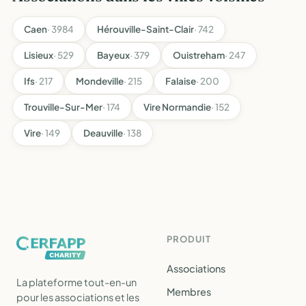
Caen
· 3984
Hérouville-Saint-Clair
· 742
Lisieux
· 529
Bayeux
· 379
Ouistreham
· 247
Ifs
· 217
Mondeville
· 215
Falaise
· 200
Trouville-Sur-Mer
· 174
Vire Normandie
· 152
Vire
· 149
Deauville
· 138
PRODUIT
Associations
La plateforme tout-en-un
Membres
pour les associations et les