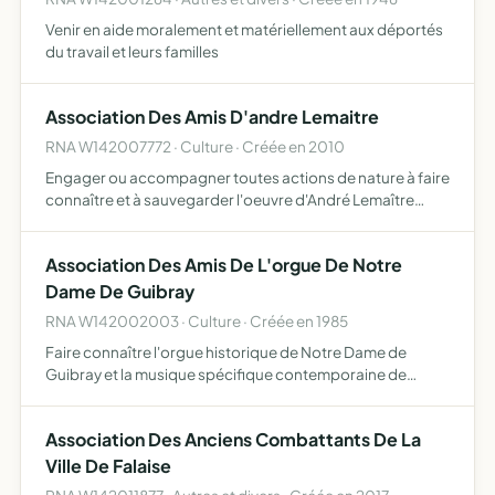
Venir en aide moralement et matériellement aux déportés
du travail et leurs familles
Association Des Amis D'andre Lemaitre
RNA W142007772 · Culture · Créée en 2010
Engager ou accompagner toutes actions de nature à faire
connaître et à sauvegarder l'oeuvre d'André Lemaître
(1909-1995) ainsi qu'approfondir la connaissance de
l'homme et de l'oeuvre constitution d'un réseau autour de
Association Des Amis De L'orgue De Notre
l'…
Dame De Guibray
RNA W142002003 · Culture · Créée en 1985
Faire connaître l'orgue historique de Notre Dame de
Guibray et la musique spécifique contemporaine de
l'instrument ainsi que la musique pré-baroque grâce à des
échanges Franco-Européens
Association Des Anciens Combattants De La
Ville De Falaise