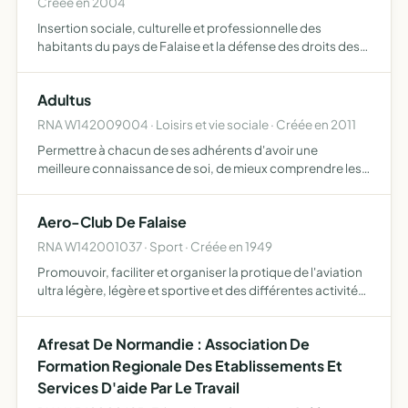
Créée en 2004
Insertion sociale, culturelle et professionnelle des
habitants du pays de Falaise et la défense des droits des
chômeurs et précaires mettre en oeuvre des actions de
solidarité, de développement d'activités culturelles, éd…
Adultus
RNA W142009004 · Loisirs et vie sociale · Créée en 2011
Permettre à chacun de ses adhérents d'avoir une
meilleure connaissance de soi, de mieux comprendre les
autres et de mieux communiquer, faciliter la résolution de
certains problèmes personnels, permettre à chacun de
Aero-Club De Falaise
deveni…
RNA W142001037 · Sport · Créée en 1949
Promouvoir, faciliter et organiser la protique de l'aviation
ultra légère, légère et sportive et des différentes activités
s'y rattachant notamment par des opérations de
découverte de l'aviation auprès du public, et par l…
Afresat De Normandie : Association De
Formation Regionale Des Etablissements Et
Services D'aide Par Le Travail