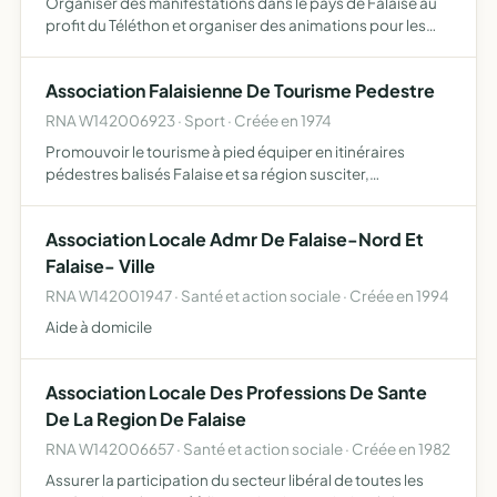
Organiser des manifestations dans le pays de Falaise au
profit du Téléthon et organiser des animations pour les
enfants pendant le week end du Téléthon qui se déroule
en Décembre.
Association Falaisienne De Tourisme Pedestre
RNA W142006923 · Sport · Créée en 1974
Promouvoir le tourisme à pied équiper en itinéraires
pédestres balisés Falaise et sa région susciter,
encourager les initiatives locales les aider, les soutenir
moralement et matériellement protéger les sentiers, les
Association Locale Admr De Falaise-Nord Et
chem…
Falaise- Ville
RNA W142001947 · Santé et action sociale · Créée en 1994
Aide à domicile
Association Locale Des Professions De Sante
De La Region De Falaise
RNA W142006657 · Santé et action sociale · Créée en 1982
Assurer la participation du secteur libéral de toutes les