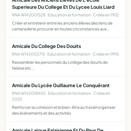
participer a…
Superieure Du College Et Du Lycee Louis Liard
RNA W142001528 · Education et formation · Créée en 1952
Créer et entretenir entre les anciens élèves des liens de
camaraderie,procurer en toutes circonstances aux
associés un appui mutuel
Amicale Du College Des Douits
RNA W142002715 · Education et formation · Créée en 1995
Rassembler les personnels du collège des douits de
falaise etc...
Amicale Du Lycée Guillaume Le Conquérant
RNA W142018450 · Education et formation · Créée en
2025
Renforcer la cohésion et le bien-être au travail organiser
des événements et des activités
Amicale Laique Falaisienne Et Du Pays De