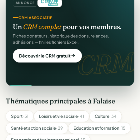
ANNONCE
CRM ASSOCIATIF
Un
CRM complet
pour vos membres.
Fiches donateurs, historique des dons, relances,
adhésions — fini les fichiers Excel.
CRM.
Découvrir le CRM gratuit
Thématiques principales à Falaise
Sport
· 51
Loisirs et vie sociale
· 41
Culture
· 34
Santé et action sociale
· 29
Education et formation
· 15
Economie et développement local
· 15