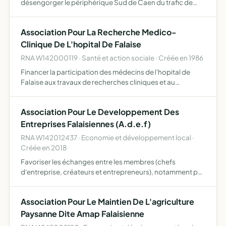
désengorger le périphérique Sud de Caen du trafic de
transit promouvoir et favoriser par tous moyens, auprès
des pouvoirs publics et de l opinion, la réalisation
Association Pour La Recherche Medico-
effective et …
Clinique De L'hopital De Falaise
RNA W142000119 · Santé et action sociale · Créée en 1986
Financer la participation des médecins de l'hopital de
Falaise aux travaux de recherches cliniques et au
perfectionnement des praticiens hospitaliers.
Association Pour Le Developpement Des
Entreprises Falaisiennes (A.d.e.f)
RNA W142012437 · Economie et développement local ·
Créée en 2018
Favoriser les échanges entre les membres (chefs
d'entreprise, créateurs et entrepreneurs), notamment par
le développement de synergies et la convivialité favoriser
l'échange des bonnes pratiques dans les différents
Association Pour Le Maintien De L'agriculture
métier…
Paysanne Dite Amap Falaisienne