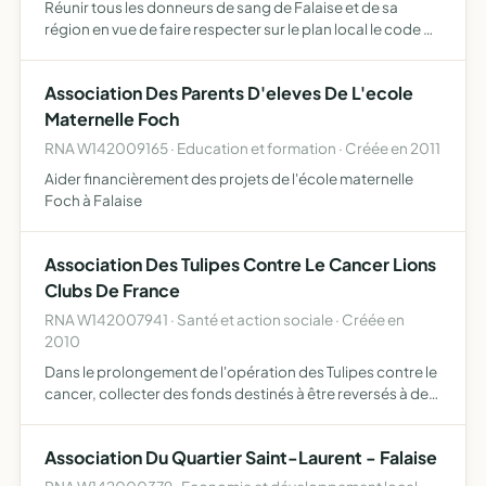
Réunir tous les donneurs de sang de Falaise et de sa
région en vue de faire respecter sur le plan local le code du
Donneur de Sang, soutenir les intérêts des adhérents
auprès des pouvoirs publics régionaux, fournir une ai…
Association Des Parents D'eleves De L'ecole
Maternelle Foch
RNA W142009165 · Education et formation · Créée en 2011
Aider financièrement des projets de l'école maternelle
Foch à Falaise
Association Des Tulipes Contre Le Cancer Lions
Clubs De France
RNA W142007941 · Santé et action sociale · Créée en
2010
Dans le prolongement de l'opération des Tulipes contre le
cancer, collecter des fonds destinés à être reversés à des
organismes, personnes morales, oeuvrant au bénéfice de
la lutte contre le cancer rassembler toutes les p…
Association Du Quartier Saint-Laurent - Falaise