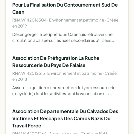
Pour La Finalisation Du Contournement Sud De
Caen
RNA W142016304 · Environnement et patrimoine · Créée
en 2019
Désengorger le périphérique Caennais retrouver une
circulation apaisée sur les axes secondaires utilisées
comme itinéraires de substitution notamment la RD 41 et
la RD230 et ainsi améliorer de façon sensible le cadre et l…
Association De Préfiguration La Ruche
Ressourcerie Du Pays De Falaise
RNA W142012513 · Environnement et patrimoine · Créée
en 2018
Assurer la gestion d'une structure de type ressourcerie
(recyclerie) dont les activités sont la valorisation et la
gestion innovante des déchets, par la collecte, le tri, la
remise en état d'objets, le détournement d'usag…
Association Departementale Du Calvados Des
Victimes Et Rescapes Des Camps Nazis Du
Travail Force
RNA W142001264 · Autres et divers · Créée en 1946