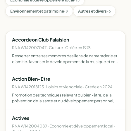
Environnement et patrimoine
· 9
Autres et divers
· 6
Accordeon Club Falaisien
RNA W142007047 · Culture · Créée en 1976
Resserrer entre ses membres des liens de camaraderie et
d'amitie. favoriser le developpement de la musique et en
particulier de l'accordeon en organisant ou en patronnant
des manifestations a caractere purement artistique…
Action Bien-Etre
RNA W142018123 · Loisirs et vie sociale · Créée en 2024
Promotion des techniques relevant du bien-être, de la
prévention de la santé et du développement personnel,
vers tous publics, sans objectifs thérapeutique ou sexuels
Actives
RNA W142004089 · Economie et développement local ·