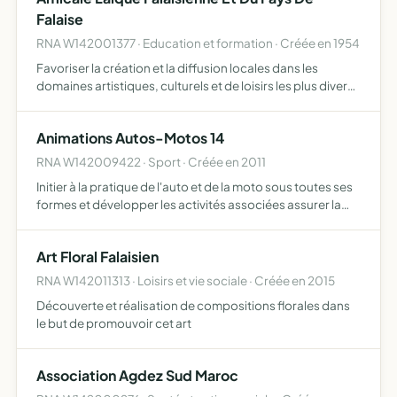
Falaise
RNA W142001377 · Education et formation · Créée en 1954
Favoriser la création et la diffusion locales dans les
domaines artistiques, culturels et de loisirs les plus divers.
Contribuer au développement des établissements
scolaires dans leurs projets artistiques, sportifs et d'…
Animations Autos-Motos 14
RNA W142009422 · Sport · Créée en 2011
Initier à la pratique de l'auto et de la moto sous toutes ses
formes et développer les activités associées assurer la
promotion des pilotes amateurs en autos et motos tout-
terrain favoriser le développement d'activités au…
Art Floral Falaisien
RNA W142011313 · Loisirs et vie sociale · Créée en 2015
Découverte et réalisation de compositions florales dans
le but de promouvoir cet art
Association Agdez Sud Maroc