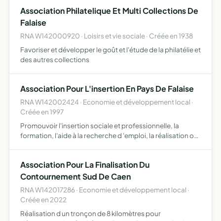
Association Philatelique Et Multi Collections De
Falaise
RNA W142000920 · Loisirs et vie sociale · Créée en 1938
Favoriser et développer le goût et l'étude de la philatélie et
des autres collections
Association Pour L'insertion En Pays De Falaise
RNA W142002424 · Economie et développement local ·
Créée en 1997
Promouvoir l'insertion sociale et professionnelle, la
formation, l'aide à la recherche d 'emploi, la réalisation ou
la collaboration à des manifestations sportives et
culturelles et de manière générale, toutes opérations …
Association Pour La Finalisation Du
Contournement Sud De Caen
RNA W142017286 · Economie et développement local ·
Créée en 2022
Réalisation d un tronçon de 8 kilomètres pour