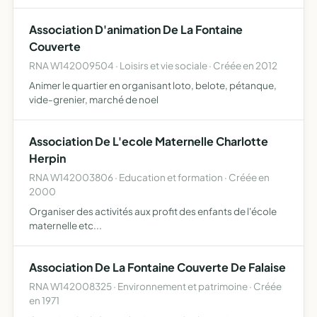
rayonnement fédérer la population autour du mémorial
de Falaise participer à la promotion et à la défense de la …
Association D'animation De La Fontaine
Couverte
RNA W142009504 · Loisirs et vie sociale · Créée en 2012
Animer le quartier en organisant loto, belote, pétanque,
vide-grenier, marché de noel
Association De L'ecole Maternelle Charlotte
Herpin
RNA W142003806 · Education et formation · Créée en
2000
Organiser des activités aux profit des enfants de l'école
maternelle etc...
Association De La Fontaine Couverte De Falaise
RNA W142008325 · Environnement et patrimoine · Créée
en 1971