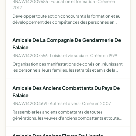
RNA W142009685 · Education et formation · Créée en
2012
Développer toute action concourant à la formation et au
développement des compétences des personnes en
situation de handicap et des professionnels concernés,
en particulier avec le dispositif Différent et compétent en
Amicale De La Compagnie De Gendarmerie De
Bas…
Falaise
RNA W142007556 · Loisirs et vie sociale · Créée en 1999
Organisation des manifestations de cohésion, réunissant
les personnels, leurs familles, les retraités et amis de la
gendarmerie
Amicale Des Anciens Combattants Du Pays De
Falaise
RNA W142004691 · Autres et divers · Créée en 2007
Rassembler les anciens combattants de toutes
générations, les veuves d'anciens combattants et toute
personne ressortissante de l'O.N.A.C. défendre les
intérêts de ses membres développer l'esprit de solidarité
Amicale Des Anciens Eleves De L'ecole