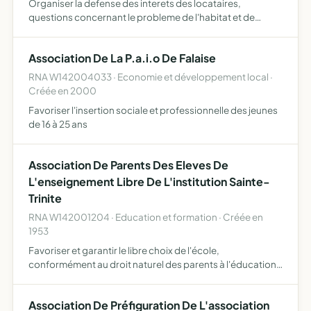
Organiser la defense des interets des locataires,
questions concernant le probleme de l'habitat et de
l'urbanisme...
Association De La P.a.i.o De Falaise
RNA W142004033 · Economie et développement local ·
Créée en 2000
Favoriser l'insertion sociale et professionnelle des jeunes
de 16 à 25 ans
Association De Parents Des Eleves De
L'enseignement Libre De L'institution Sainte-
Trinite
RNA W142001204 · Education et formation · Créée en
1953
Favoriser et garantir le libre choix de l'école,
conformément au droit naturel des parents à l'éducation
et à l'instruction de leurs enfants, selon leur conscience
promouvoir le caractère propre de l'enseignement
Association De Préfiguration De L'association
catholiq…