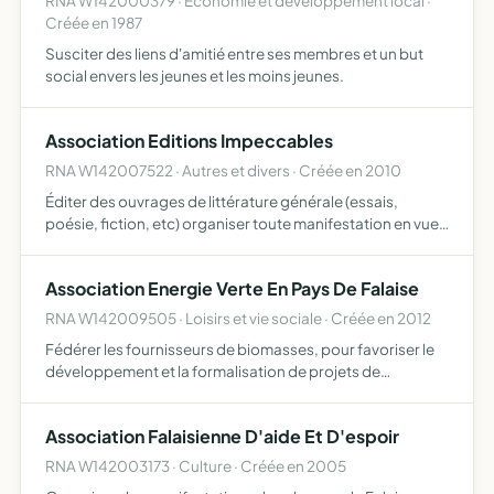
RNA W142000379 · Economie et développement local ·
Créée en 1987
Susciter des liens d'amitié entre ses membres et un but
social envers les jeunes et les moins jeunes.
Association Editions Impeccables
RNA W142007522 · Autres et divers · Créée en 2010
Éditer des ouvrages de littérature générale (essais,
poésie, fiction, etc) organiser toute manifestation en vue
de la promotion de ces mêmes ouvrages
Association Energie Verte En Pays De Falaise
RNA W142009505 · Loisirs et vie sociale · Créée en 2012
Fédérer les fournisseurs de biomasses, pour favoriser le
développement et la formalisation de projets de
méthanisation collective dans le pays de Falaise
l'approvisionnement total, en qualité et en quantité, sera
Association Falaisienne D'aide Et D'espoir
conditio…
RNA W142003173 · Culture · Créée en 2005