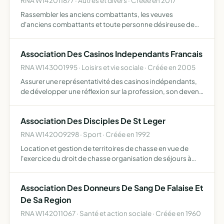
RNA W142011877 · Autres et divers · Créée en 2017
Rassembler les anciens combattants, les veuves
d'anciens combattants et toute personne désireuse de
s'engager à défendre les objectifs de l'association
défendre les intérêts de ses membres, développer l'esprit
Association Des Casinos Independants Francais
d'entraide,…
RNA W143001995 · Loisirs et vie sociale · Créée en 2005
Assurer une représentativité des casinos indépendants,
de développer une réflexion sur la profession, son devenir
et son évolution et de défendre les intérêts de ses
adhérents
Association Des Disciples De St Leger
RNA W142009298 · Sport · Créée en 1992
Location et gestion de territoires de chasse en vue de
l'exercice du droit de chasse organisation de séjours à
caractère cynégétique
Association Des Donneurs De Sang De Falaise Et
De Sa Region
RNA W142011067 · Santé et action sociale · Créée en 1960