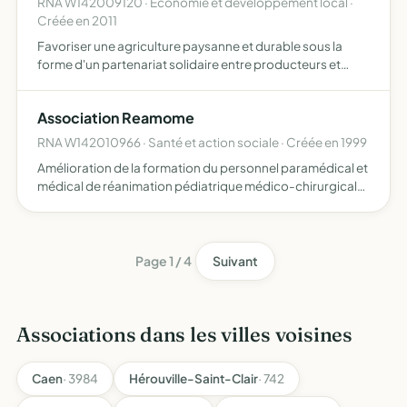
RNA W142009120 · Economie et développement local ·
Créée en 2011
Favoriser une agriculture paysanne et durable sous la
forme d'un partenariat solidaire entre producteurs et
consommateurs, promouvoir les produits de qualité, de
saison, variés, écologiquement sains et socialement
Association Reamome
équitab…
RNA W142010966 · Santé et action sociale · Créée en 1999
Amélioration de la formation du personnel paramédical et
médical de réanimation pédiatrique médico-chirurgicale
du CHU de Caen amélioration des conditions d'accueil et
de séjour des enfants hospitalisés dans notre service…
Page 1 / 4
Suivant
Associations dans les villes voisines
Caen
· 3984
Hérouville-Saint-Clair
· 742