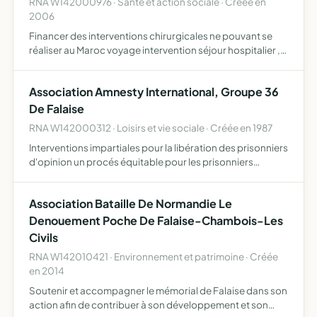
RNA W142000976 · Santé et action sociale · Créée en
2006
Financer des interventions chirurgicales ne pouvant se
réaliser au Maroc voyage intervention séjour hospitalier ,
de permettre à des jeunes marocains de bénéficier de
médicaments spécifiques , d'aider des fgamilles maroca…
Association Amnesty International, Groupe 36
De Falaise
RNA W142000312 · Loisirs et vie sociale · Créée en 1987
Interventions impartiales pour la libération des prisonniers
d'opinion un procés équitable pour les prisonniers
politiques, l'abolition de la torture et de la peine de mort
pour tous les prisonniers, partout dans le monde…
Association Bataille De Normandie Le
Denouement Poche De Falaise-Chambois-Les
Civils
RNA W142010421 · Environnement et patrimoine · Créée
en 2014
Soutenir et accompagner le mémorial de Falaise dans son
action afin de contribuer à son développement et son