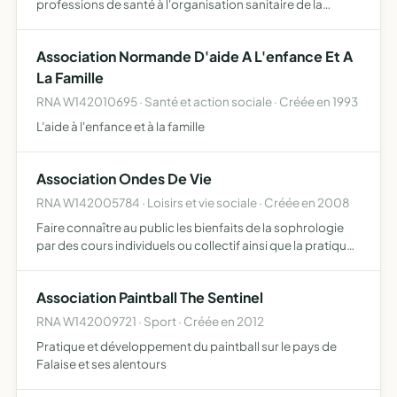
professions de santé à l'organisation sanitaire de la
région de Falaise organiser des actions de prévention, de
dépistage, d'information, d'éducation sanitaire, le…
Association Normande D'aide A L'enfance Et A
La Famille
RNA W142010695 · Santé et action sociale · Créée en 1993
L'aide à l'enfance et à la famille
Association Ondes De Vie
RNA W142005784 · Loisirs et vie sociale · Créée en 2008
Faire connaître au public les bienfaits de la sophrologie
par des cours individuels ou collectif ainsi que la pratique
des techniques énergétiques
Association Paintball The Sentinel
RNA W142009721 · Sport · Créée en 2012
Pratique et développement du paintball sur le pays de
Falaise et ses alentours