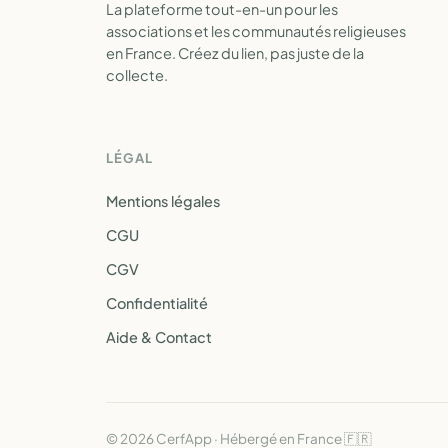
La plateforme tout-en-un pour les
associations et les communautés religieuses
en France. Créez du lien, pas juste de la
collecte.
LÉGAL
Mentions légales
CGU
CGV
Confidentialité
Aide & Contact
© 2026 CerfApp · Hébergé en France 🇫🇷