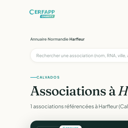
Annuaire
›
Normandie
›
Harfleur
CALVADOS
Associations à
H
1 associations référencées à Harfleur (Ca