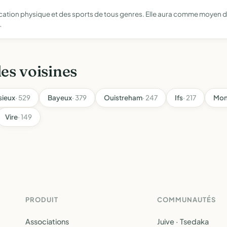
ducation physique et des sports de tous genres. Elle aura comme moyen 
…
les voisines
sieux
· 529
Bayeux
· 379
Ouistreham
· 247
Ifs
· 217
Mon
Vire
· 149
PRODUIT
COMMUNAUTÉS
Associations
Juive · Tsedaka