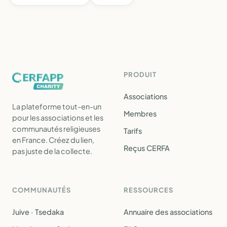
PRODUIT
Associations
La plateforme tout-en-un
Membres
pour les associations et les
communautés religieuses
Tarifs
en France. Créez du lien,
Reçus CERFA
pas juste de la collecte.
COMMUNAUTÉS
RESSOURCES
Juive · Tsedaka
Annuaire des associations