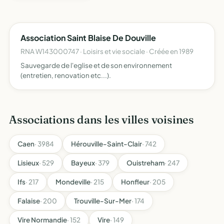
Association Saint Blaise De Douville
RNA W143000747 · Loisirs et vie sociale · Créée en 1989
Sauvegarde de l'eglise et de son environnement
(entretien, renovation etc...).
Associations dans les villes voisines
Caen
· 3984
Hérouville-Saint-Clair
· 742
Lisieux
· 529
Bayeux
· 379
Ouistreham
· 247
Ifs
· 217
Mondeville
· 215
Honfleur
· 205
Falaise
· 200
Trouville-Sur-Mer
· 174
Vire Normandie
· 152
Vire
· 149