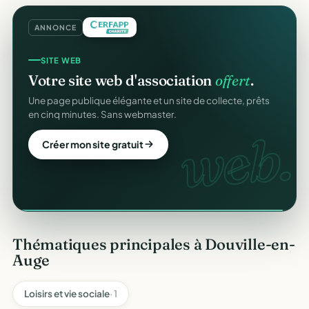
ANNONCE
SITE WEB
COLLECTE DE DONS
Votre site web d'association
offert
.
Collectez des dons
en ligne
.
Une page publique élégante et un site de collecte, prêts
Campagnes, paiement sécurisé, reçu fiscal instantané
en cinq minutes. Sans webmaster.
pour chaque donateur. 100 % gratuit.
web.
dons
Créer mon site gratuit
Lancer ma collecte
Thématiques principales à Douville-en-
Auge
Loisirs et vie sociale
· 1