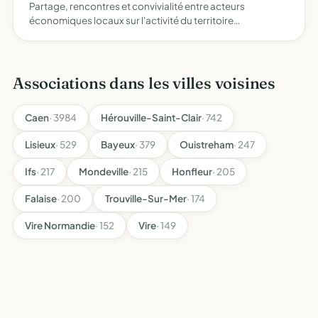
Partage, rencontres et convivialité entre acteurs
économiques locaux sur l'activité du territoire
présentation des activités des membres, participation à
l'activité économiques locale et organisation de
conférences profes…
Associations dans les villes voisines
Caen
· 3984
Hérouville-Saint-Clair
· 742
Lisieux
· 529
Bayeux
· 379
Ouistreham
· 247
Ifs
· 217
Mondeville
· 215
Honfleur
· 205
Falaise
· 200
Trouville-Sur-Mer
· 174
Vire Normandie
· 152
Vire
· 149