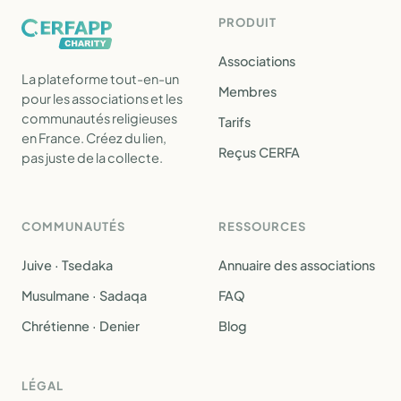
PRODUIT
Associations
La plateforme tout-en-un
Membres
pour les associations et les
communautés religieuses
Tarifs
en France. Créez du lien,
Reçus CERFA
pas juste de la collecte.
COMMUNAUTÉS
RESSOURCES
Juive · Tsedaka
Annuaire des associations
Musulmane · Sadaqa
FAQ
Chrétienne · Denier
Blog
LÉGAL