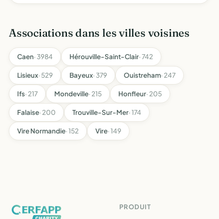
Associations dans les villes voisines
Caen
· 3984
Hérouville-Saint-Clair
· 742
Lisieux
· 529
Bayeux
· 379
Ouistreham
· 247
Ifs
· 217
Mondeville
· 215
Honfleur
· 205
Falaise
· 200
Trouville-Sur-Mer
· 174
Vire Normandie
· 152
Vire
· 149
PRODUIT