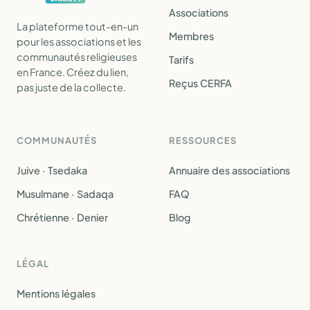
Associations
La plateforme tout-en-un
Membres
pour les associations et les
communautés religieuses
Tarifs
en France. Créez du lien,
Reçus CERFA
pas juste de la collecte.
COMMUNAUTÉS
RESSOURCES
Juive · Tsedaka
Annuaire des associations
Musulmane · Sadaqa
FAQ
Chrétienne · Denier
Blog
LÉGAL
Mentions légales