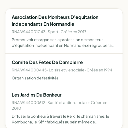
Association Des Moniteurs D'equitation
Independants En Normandie
RNA W144001043 · Sport · Créée en 2017
Promouvoir et organiser la profession de moniteur
d'équitation indépendant en Normandie se regrouper afin
de se faire connaître du grand public et des instances
fédérales, ainsi que former les professionnels via des
Comite Des Fetes De Dampierre
stage…
RNA W144000445 · Loisirs et vie sociale · Créée en 1994
Organisation de festivités
Les Jardins Du Bonheur
RNA W144000612 · Santé et action sociale · Créée en
2010
Diffuser le bonheur à travers le Reiki, le chamanisme, le
Kombucha, le Kéfir fabriqués au sein même de
l'association