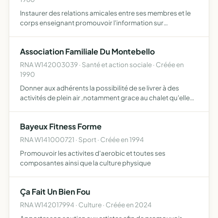
Instaurer des relations amicales entre ses membres et le
corps enseignant promouvoir l'information sur
l'éducation des enfants et leurs études etc...
Association Familiale Du Montebello
RNA W142003039 · Santé et action sociale · Créée en
1990
Donner aux adhérents la possibilité de se livrer à des
activités de plein air ,notamment grace au chalet qu'elle
achétera
Bayeux Fitness Forme
RNA W141000721 · Sport · Créée en 1994
Promouvoir les activites d'aerobic et toutes ses
composantes ainsi que la culture physique
Ça Fait Un Bien Fou
RNA W142017994 · Culture · Créée en 2024