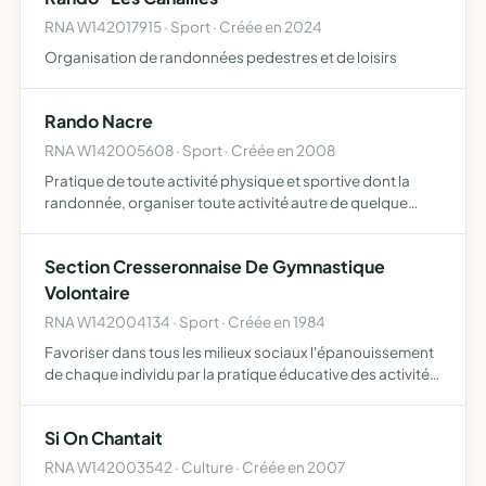
RNA W142017915 · Sport · Créée en 2024
Organisation de randonnées pedestres et de loisirs
Rando Nacre
RNA W142005608 · Sport · Créée en 2008
Pratique de toute activité physique et sportive dont la
randonnée, organiser toute activité autre de quelque
nature que ce soit au bénéfice de ses adhérents
Section Cresseronnaise De Gymnastique
Volontaire
RNA W142004134 · Sport · Créée en 1984
Favoriser dans tous les milieux sociaux l'épanouissement
de chaque individu par la pratique éducative des activités
physiques.
Si On Chantait
RNA W142003542 · Culture · Créée en 2007