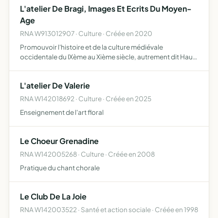
L'atelier De Bragi, Images Et Ecrits Du Moyen-
Age
RNA W913012907 · Culture · Créée en 2020
Promouvoir l'histoire et de la culture médiévale
occidentale du IXème au Xième siècle, autrement dit Haut
Moyen Age , en particulier pour les mondes Francs et
Vikings, au travers d'activités littéraires et artistiques tel…
L'atelier De Valerie
RNA W142018692 · Culture · Créée en 2025
Enseignement de l'art floral
Le Choeur Grenadine
RNA W142005268 · Culture · Créée en 2008
Pratique du chant chorale
Le Club De La Joie
RNA W142003522 · Santé et action sociale · Créée en 1998