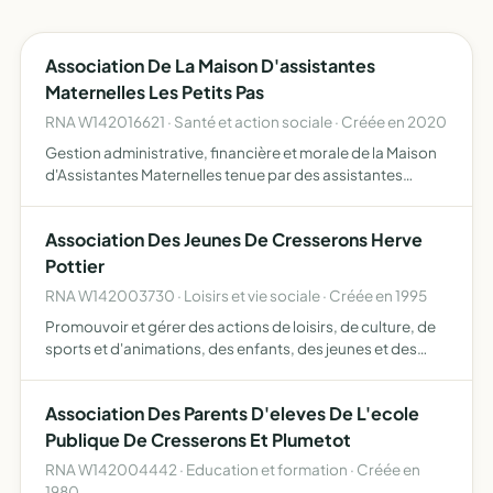
Association De La Maison D'assistantes
Maternelles Les Petits Pas
RNA W142016621 · Santé et action sociale · Créée en 2020
Gestion administrative, financière et morale de la Maison
d'Assistantes Maternelles tenue par des assistantes
maternelles agrées prise en compte de chaque enfant
accueilli dans son individualité tout en offrant l'avantage…
Association Des Jeunes De Cresserons Herve
Pottier
RNA W142003730 · Loisirs et vie sociale · Créée en 1995
Promouvoir et gérer des actions de loisirs, de culture, de
sports et d'animations, des enfants, des jeunes et des
adultes
Association Des Parents D'eleves De L'ecole
Publique De Cresserons Et Plumetot
RNA W142004442 · Education et formation · Créée en
1980