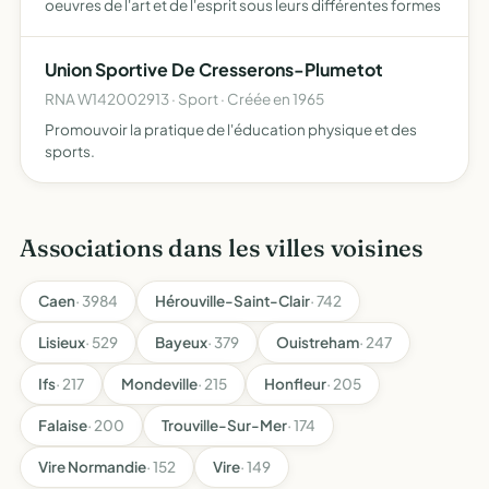
oeuvres de l'art et de l'esprit sous leurs différentes formes
Union Sportive De Cresserons-Plumetot
RNA W142002913 · Sport · Créée en 1965
Promouvoir la pratique de l'éducation physique et des
sports.
Associations dans les villes voisines
Caen
· 3984
Hérouville-Saint-Clair
· 742
Lisieux
· 529
Bayeux
· 379
Ouistreham
· 247
Ifs
· 217
Mondeville
· 215
Honfleur
· 205
Falaise
· 200
Trouville-Sur-Mer
· 174
Vire Normandie
· 152
Vire
· 149