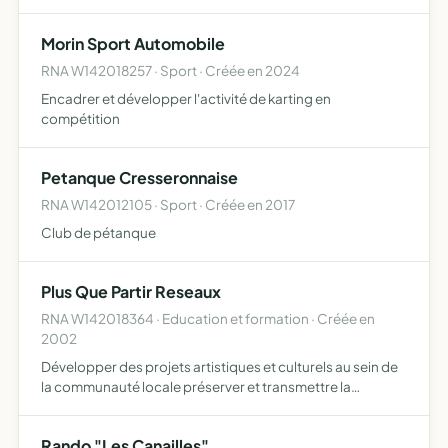
Morin Sport Automobile
RNA W142018257 · Sport · Créée en 2024
Encadrer et développer l'activité de karting en
compétition
Petanque Cresseronnaise
RNA W142012105 · Sport · Créée en 2017
Club de pétanque
Plus Que Partir Reseaux
RNA W142018364 · Education et formation · Créée en
2002
Développer des projets artistiques et culturels au sein de
la communauté locale préserver et transmettre la
mémoire du 22ème dragons en partenariat avec les
familles anglaises promouvoir des échanges
Rando "Les Canailles"
interculturels travai…