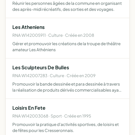
Réunir les personnes âgées de la commune en organisant
des après-midi récréatifs, des sorties et des voyages.
Les Atheniens
RNA W142005911 · Culture · Créée en 2008
Gérer et promouvoir les créations de la troupe de théâtre
amateur Les Athéniens
Les Sculpteurs De Bulles
RNA W142007283 · Culture · Créée en 2009
Promouvoir la bande dessinée et para dessinée à travers
la réalisation de produits dérivés commercialisables ayant
un rapport direct avec l'un ou deux de ces deux éléments,
tels que des objets, sculptures, dessins imprimé…
Loisirs En Fete
RNA W142003068 · Sport · Créée en 1995
Promouvoir la pratique d'activités sportives, de loisirs et
de fêtes pour les Cresseronnais.