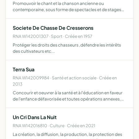
Promouvoir le chant et la chanson ancienne ou
contemporaine, sous forme de spectacles et de stages
de formation , les membres de l'association forment un
groupe de chant dont le nom est Hysope
Societe De Chasse De Cresserons
RNA W142001307 · Sport · Créée en 1957
Protéger les droits des chasseurs ,défendre les intérêts
des cultivateurs etc...
Terra Sua
RNA W142009984 · Santé et action sociale · Créée en
2013
Concourir et oeuvrer à la santé et à l'éducation en faveur
de l'enfance défavorisée et toutes opérations annexes,
pouvant se rattacher directement ou indirectement à
l'objet social ou susceptibles d'en faciliter l'extensi…
Un Cri Dans La Nuit
RNA W142016810 · Culture · Créée en 2021
La création, la diffusion, la production, la protection des