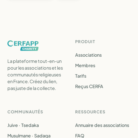
PRODUIT
Associations
La plateforme tout-en-un
Membres
pour les associations et les
communautés religieuses
Tarifs
en France. Créez du lien,
Reçus CERFA
pas juste de la collecte.
COMMUNAUTÉS
RESSOURCES
Juive · Tsedaka
Annuaire des associations
Musulmane · Sadaqa
FAQ