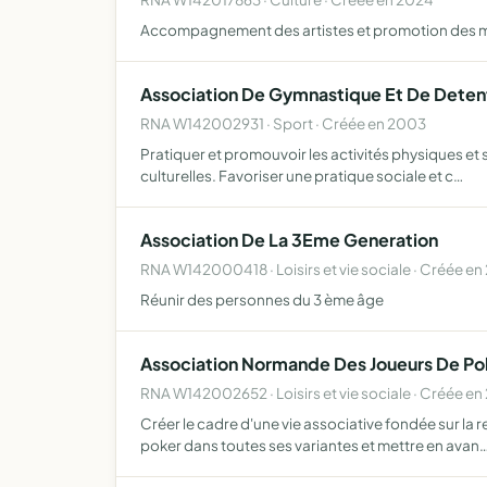
Accompagnement des artistes et promotion des 
Association De Gymnastique Et De Deten
RNA W142002931 · Sport · Créée en 2003
Pratiquer et promouvoir les activités physiques et 
culturelles. Favoriser une pratique sociale et c…
Association De La 3Eme Generation
RNA W142000418 · Loisirs et vie sociale · Créée e
Réunir des personnes du 3 ème âge
Association Normande Des Joueurs De Pok
RNA W142002652 · Loisirs et vie sociale · Créée e
Créer le cadre d'une vie associative fondée sur la r
poker dans toutes ses variantes et mettre en avan