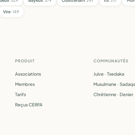
sieux
· 529
Bayeux
· 379
Ouistreham
· 247
Ifs
· 217
Mon
Vire
· 149
PRODUIT
COMMUNAUTÉS
Associations
Juive · Tsedaka
Membres
Musulmane · Sadaq
Tarifs
Chrétienne · Denier
Reçus CERFA