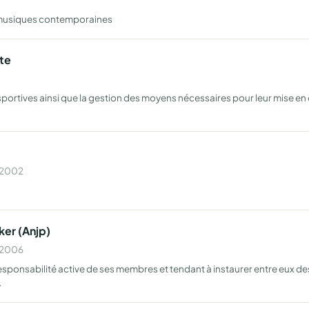
musiques contemporaines
te
sportives ainsi que la gestion des moyens nécessaires pour leur mise en o
n 2002
er (Anjp)
n 2006
esponsabilité active de ses membres et tendant à instaurer entre eux des 
…