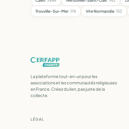
Caen
· 3984
Hérouville-Saint-Clair
· 742
Li
Trouville-Sur-Mer
· 174
Vire Normandie
· 152
La plateforme tout-en-un pour les
associations et les communautés religieuses
en France. Créez du lien, pas juste de la
collecte.
LÉGAL