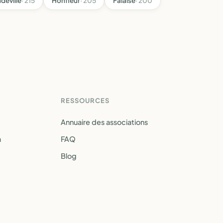
deville
· 215
Honfleur
· 205
Falaise
· 200
RESSOURCES
Annuaire des associations
a
FAQ
Blog