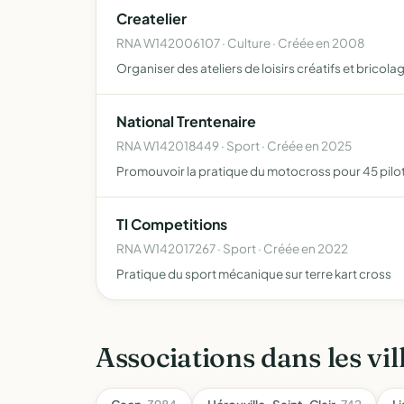
Createlier
RNA W142006107 · Culture · Créée en 2008
Organiser des ateliers de loisirs créatifs et bricola
National Trentenaire
RNA W142018449 · Sport · Créée en 2025
Promouvoir la pratique du motocross pour 45 pilote
Tl Competitions
RNA W142017267 · Sport · Créée en 2022
Pratique du sport mécanique sur terre kart cross
Associations dans les vil