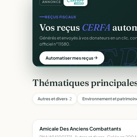
ANNONCE
REÇUS FISCAUX
Vos reçus
CERFA
autom
CER
Générés et envoyés à vos donateurs en un clic, c
officiel n°11580.
Automatiser mes reçus
Thématiques principales
Autres et divers
· 2
Environnement et patrimoin
Amicale Des Anciens Combattants
RNA W141001721 · Autres et divers · Créée en 2004