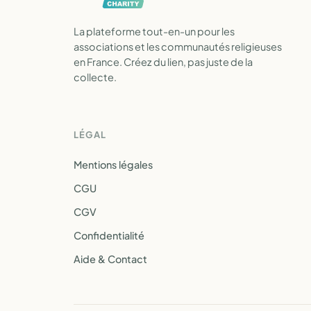
La plateforme tout-en-un pour les
associations et les communautés religieuses
en France. Créez du lien, pas juste de la
collecte.
LÉGAL
Mentions légales
CGU
CGV
Confidentialité
Aide & Contact