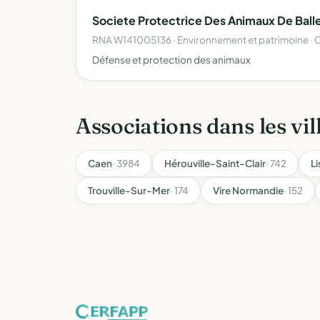
Societe Protectrice Des Animaux De Ball
RNA W141005136 · Environnement et patrimoine · 
Défense et protection des animaux
Associations dans les vil
Caen
· 3984
Hérouville-Saint-Clair
· 742
Li
Trouville-Sur-Mer
· 174
Vire Normandie
· 152