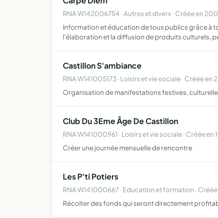
Carpe Diem
RNA W142006754 · Autres et divers · Créée en 20
Information et éducation de tous publics grâce à 
l'élaboration et la diffusion de produits culturels,
Castillon S'ambiance
RNA W141005173 · Loisirs et vie sociale · Créée en
Organisation de manifestations festives, culturell
Club Du 3Eme Âge De Castillon
RNA W141000961 · Loisirs et vie sociale · Créée en 
Créer une journée mensuelle de rencontre
Les P'ti Potiers
RNA W141000667 · Education et formation · Créé
Récolter des fonds qui seront directement profitab