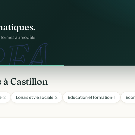
atiques.
FA.
onformes au modèle
 à Castillon
e
· 2
Loisirs et vie sociale
· 2
Education et formation
· 1
Econ