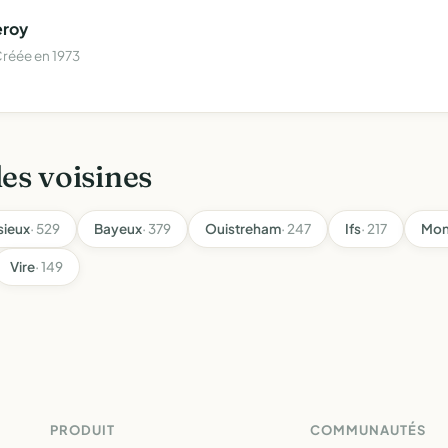
eroy
Créée en 1973
les voisines
sieux
· 529
Bayeux
· 379
Ouistreham
· 247
Ifs
· 217
Mon
Vire
· 149
PRODUIT
COMMUNAUTÉS