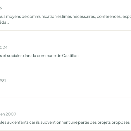
09
tous moyens de communication estimés nécessaires, conférences, exposit
 péda…
 2024
es et sociales dans la commune de Castillon
1981
e en 2009
les aux enfants car ils subventionnent une partie des projets proposés 