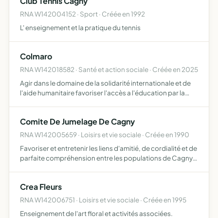
Club Tennis Cagny
RNA W142004152 · Sport · Créée en 1992
L' enseignement et la pratique du tennis
Colmaro
RNA W142018582 · Santé et action sociale · Créée en 2025
Agir dans le domaine de la solidarité internationale et de
l'aide humanitaire favoriser l'accès a l'éducation par la
collecte et la distribution de matériel scolaire organiser
des actions de sensibilisation et de financem…
Comite De Jumelage De Cagny
RNA W142005659 · Loisirs et vie sociale · Créée en 1990
Favoriser et entretenir les liens d'amitié, de cordialité et de
parfaite compréhension entre les populations de Cagny
et d'autres villes ou villages européens en procédant à
des échanges d'ordre culturel, touristique, éco…
Crea Fleurs
RNA W142006751 · Loisirs et vie sociale · Créée en 1995
Enseignement de l'art floral et activités associées.