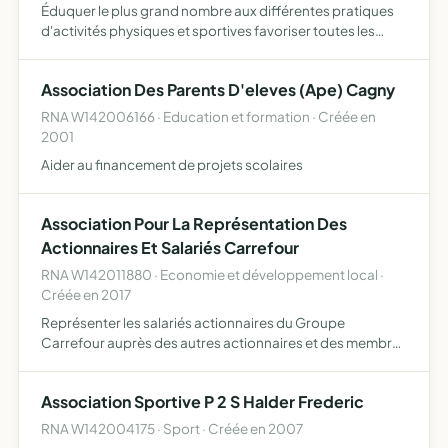
Éduquer le plus grand nombre aux différentes pratiques
d'activités physiques et sportives favoriser toutes les
formes de mixité (sexe, sociale, ethnique, tranches
d'âges, etc) et créer du lien social utiliser les activité…
Association Des Parents D'eleves (Ape) Cagny
RNA W142006166 · Education et formation · Créée en
2001
Aider au financement de projets scolaires
Association Pour La Représentation Des
Actionnaires Et Salariés Carrefour
RNA W142011880 · Economie et développement local ·
Créée en 2017
Représenter les salariés actionnaires du Groupe
Carrefour auprès des autres actionnaires et des membres
du conseil d'administration de Carrefour
Association Sportive P 2 S Halder Frederic
RNA W142004175 · Sport · Créée en 2007