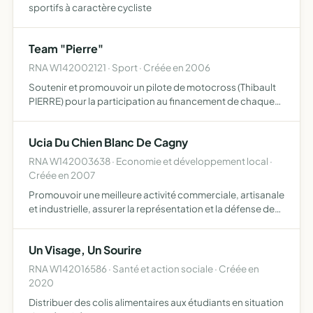
sportifs à caractère cycliste
Team "Pierre"
RNA W142002121 · Sport · Créée en 2006
Soutenir et promouvoir un pilote de motocross (Thibault
PIERRE) pour la participation au financement de chaque
saison de motocross, la communication des membres de
l'association, ainsi qu'une aide aux frais de fonctionnem…
Ucia Du Chien Blanc De Cagny
RNA W142003638 · Economie et développement local ·
Créée en 2007
Promouvoir une meilleure activité commerciale, artisanale
et industrielle, assurer la représentation et la défense de
ses membres auprès des différentes instances publiques
ou privées, réunir des commerçants, artisans, pr…
Un Visage, Un Sourire
RNA W142016586 · Santé et action sociale · Créée en
2020
Distribuer des colis alimentaires aux étudiants en situation