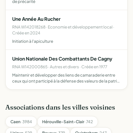
de précarité
Une Année Au Rucher
RNA W142018268 · Economie et développement local ·
Créée en 2024
Initiation à l'apiculture
Union Nationale Des Combattants De Cagny
RNA W142000865 · Autres et divers · Créée en 1977
Maintenir et développer des liens de camaraderie entre
ceux qui ont participé à la défense des valeurs de la patrie
défendre, les intérêts moraux, sociaux et matériels de ses
membres perpétuer le souvenir des combattants …
Associations dans les villes voisines
Caen
· 3984
Hérouville-Saint-Clair
· 742
Lisieux
· 529
Bayeux
· 379
Ouistreham
· 247