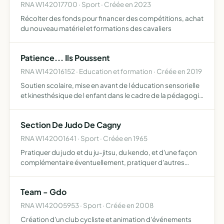
RNA W142017700 · Sport · Créée en 2023
Récolter des fonds pour financer des compétitions, achat
du nouveau matériel et formations des cavaliers
Patience... Ils Poussent
RNA W142016152 · Education et formation · Créée en 2019
Soutien scolaire, mise en avant de l éducation sensorielle
et kinesthésique de l enfant dans le cadre de la pédagogie
Montessori accompagnement des parents dans le
comportement de l enfant face aux leçons et aux
Section De Judo De Cagny
difficult…
RNA W142001641 · Sport · Créée en 1965
Pratiquer du judo et du ju-jitsu, du kendo, et d'une façon
complémentaire éventuellement, pratiquer d'autres
activités physiques, sportives et de pleine nature.
Team - Gdo
RNA W142005953 · Sport · Créée en 2008
Création d'un club cycliste et animation d'événements