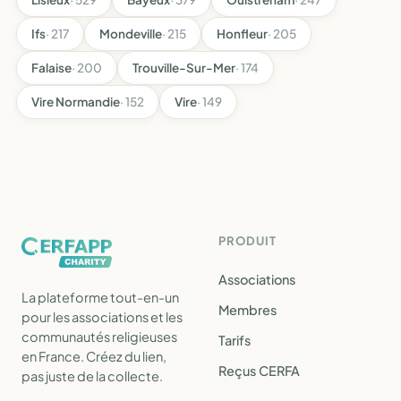
Ifs
· 217
Mondeville
· 215
Honfleur
· 205
Falaise
· 200
Trouville-Sur-Mer
· 174
Vire Normandie
· 152
Vire
· 149
PRODUIT
Associations
La plateforme tout-en-un
Membres
pour les associations et les
communautés religieuses
Tarifs
en France. Créez du lien,
Reçus CERFA
pas juste de la collecte.