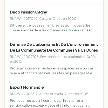
Deco Passion Cagny
RNA W142017042 · Culture · Créée en 2000
Diffuser entre tous ses membres les techniques et les
connaissances dans le domaine des arts décoratifs sous
toutes leurs formes
Defense De L'urbanisme Et De L'environnement
De La Communaute De Communes Val Es Dunes
RNA W142009708 · Environnement et patrimoine · Créée
en 2012
Protéger, conserver, restaurer les espaces, ressources,
milieux et habitats naturels, les sites, les paysages et le
cadre de vie lutter contre les pollutions et nuisances, le
mitage et d'une manière générale d'agir pour l…
Esport Normandie
RNA W142006819 · Autres et divers · Créée en 2009
Promotion du sport électronique, l'initiation et la
sensibilisation aux jeux vidéos et à l'informatique, la