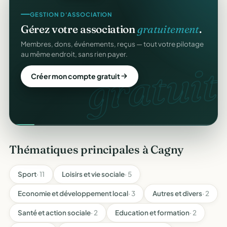
GESTION D'ASSOCIATION
Gérez votre association
gratuitement
.
Membres, dons, événements, reçus — tout votre pilotage
au même endroit, sans rien payer.
gratuit.
Créer mon compte gratuit
Thématiques principales à Cagny
Sport
· 11
Loisirs et vie sociale
· 5
Economie et développement local
· 3
Autres et divers
· 2
Santé et action sociale
· 2
Education et formation
· 2