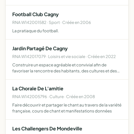
création d'expériences pour des étudiants en
informatique, la proposition d'apport logistique et
Football Club Cagny
matériel à d'aut…
RNA W142001582 · Sport · Créée en 2006
La pratiaque du football.
Jardin Partagé De Cagny
RNA W142017079 · Loisirs et vie sociale · Créée en 2022
Construire un espace agréable et convivial afin de
favoriser la rencontre des habitants, des cultures et des
générations pour un mieux-vivre ensemble favoriser
l'autoproduction des habitants-jardiniers par une
La Chorale De L'amitie
appropriati…
RNA W142005796 · Culture · Créée en 2008
Faire découvrir et partager le chant au travers de la variété
française, cours de chant et manifestations données
Les Challengers De Mondeville