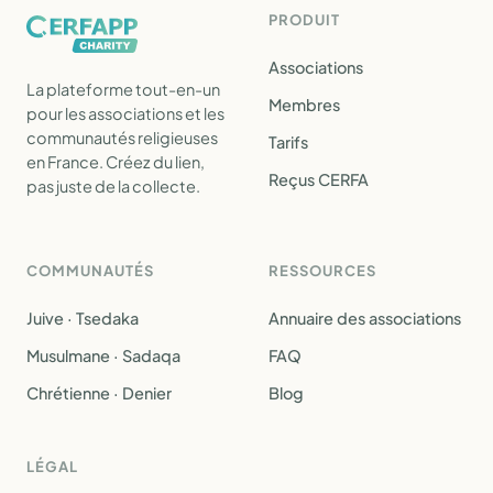
PRODUIT
Associations
La plateforme tout-en-un
Membres
pour les associations et les
communautés religieuses
Tarifs
en France. Créez du lien,
Reçus CERFA
pas juste de la collecte.
COMMUNAUTÉS
RESSOURCES
Juive · Tsedaka
Annuaire des associations
Musulmane · Sadaqa
FAQ
Chrétienne · Denier
Blog
LÉGAL