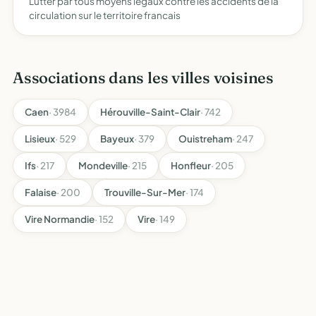
Lutter par tous moyens légaux contre les accidents de la
circulation sur le territoire francais
Associations dans les villes voisines
Caen
· 3984
Hérouville-Saint-Clair
· 742
Lisieux
· 529
Bayeux
· 379
Ouistreham
· 247
Ifs
· 217
Mondeville
· 215
Honfleur
· 205
Falaise
· 200
Trouville-Sur-Mer
· 174
Vire Normandie
· 152
Vire
· 149