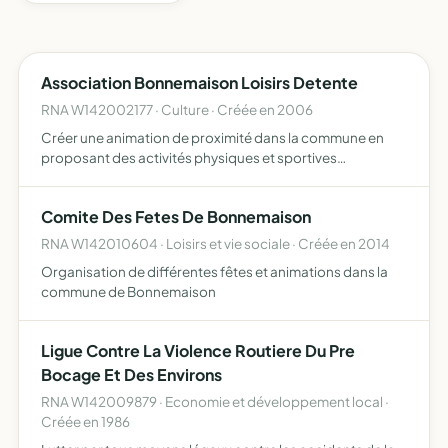
Association Bonnemaison Loisirs Detente
RNA W142002177 · Culture · Créée en 2006
Créer une animation de proximité dans la commune en
proposant des activités physiques et sportives
conviviales, adaptées aux caractéristiques des adhérents
y adjoindre des activités de formation, de culture et de
Comite Des Fetes De Bonnemaison
loisirs …
RNA W142010604 · Loisirs et vie sociale · Créée en 2014
Organisation de différentes fêtes et animations dans la
commune de Bonnemaison
Ligue Contre La Violence Routiere Du Pre
Bocage Et Des Environs
RNA W142009879 · Economie et développement local ·
Créée en 1986