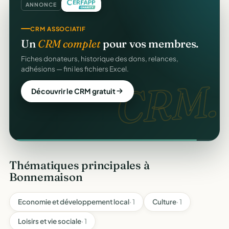
ANNONCE
CRM ASSOCIATIF
Un
CRM complet
pour vos membres.
Fiches donateurs, historique des dons, relances,
adhésions — fini les fichiers Excel.
CRM.
Découvrir le CRM gratuit
Thématiques principales à
Bonnemaison
Economie et développement local
· 1
Culture
· 1
Loisirs et vie sociale
· 1