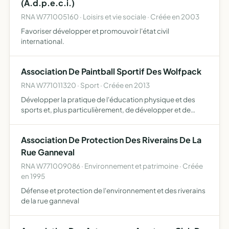
(A.d.p.e.c.i.)
RNA W771005160 · Loisirs et vie sociale · Créée en 2003
Favoriser développer et promouvoir l'état civil
international.
Association De Paintball Sportif Des Wolfpack
RNA W771011320 · Sport · Créée en 2013
Développer la pratique de l'éducation physique et des
sports et, plus particulièrement, de développer et de
favoriser par tous les moyens appropriés, sur le plan
sportif et accessoirement artistique et scientifique, la pr…
Association De Protection Des Riverains De La
Rue Ganneval
RNA W771009086 · Environnement et patrimoine · Créée
en 1995
Défense et protection de l'environnement et des riverains
de la rue ganneval