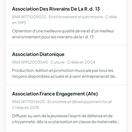
Association Des Riverains De La R.d. 13
RNA W771009032 · Environnement et patrimoine · Créée
en 1995
Obtention d'une meilleure qualité de vie et d'un meilleur
environnement pour les riverains de la r.d. 13
Association Diatonique
RNA W952003540 · Culture · Créée en 2004
Production, édition et promotion musicale par tous les
moyens disponibles actuels et à venir entreprenariat de
spectacles vivants (exploitation de lieux publics de
spectacles, production, diffusion de spectacles,
Association France Engagement (Afe)
tourneur…
RNA W771014620 · Economie et développement local ·
Créée en 2018
Diffuser au sein de la jeunesse l'esprit de défense et de
citoyenneté, dès la scolarisation en classe de maternelle
et jusqu'aux études supérieures développer de la