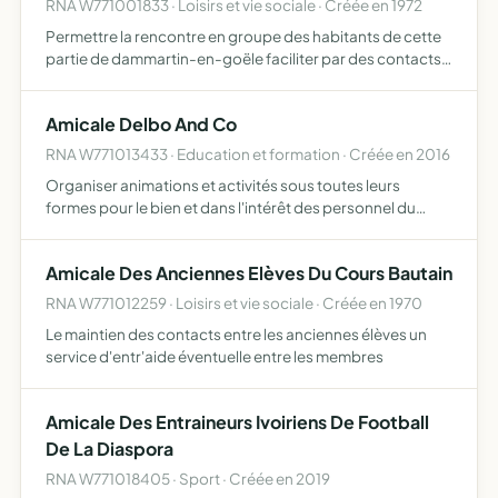
RNA W771001833 · Loisirs et vie sociale · Créée en 1972
Permettre la rencontre en groupe des habitants de cette
partie de dammartin-en-goële faciliter par des contacts
divers l'éclosion de bons rapports entre eux faciliter la
solution des problèmes matériels et moraux commmuns…
Amicale Delbo And Co
RNA W771013433 · Education et formation · Créée en 2016
Organiser animations et activités sous toutes leurs
formes pour le bien et dans l'intérêt des personnel du
Lycée Charlotte Delbo
Amicale Des Anciennes Elèves Du Cours Bautain
RNA W771012259 · Loisirs et vie sociale · Créée en 1970
Le maintien des contacts entre les anciennes élèves un
service d'entr'aide éventuelle entre les membres
Amicale Des Entraineurs Ivoiriens De Football
De La Diaspora
RNA W771018405 · Sport · Créée en 2019