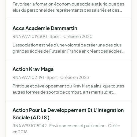
Favoriser la fomation économique sociale et juridique des
élus du personnel des représentants des salariés et des
militants sydicaux
Accs Academie Dammartin
RNA W771019300 · Sport · Créée en 2020
L'association est née d'une volonté de créer une des plus
grandes écoles de Futsal en France en créant des écoles
de futsal pour les enfants de 5 à 12 ans
Action Krav Maga
RNA W771021191 · Sport · Créée en 2023
Pratique et développement du Krav Maga ainsi que toutes
autres formes de sports de combat, arts martiaux et
activités physiques
Action Pour Le Developpement Et L'integration
Sociale (A D I S )
RNA W931015242 · Environnement et patrimoine · Créée
en 2016