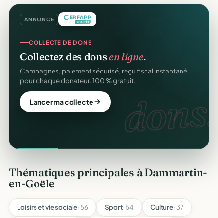
ANNONCE
COLLECTE DE DONS
Collectez des dons
en ligne
.
Campagnes, paiement sécurisé, reçu fiscal instantané
pour chaque donateur. 100 % gratuit.
dons.
Lancer ma collecte
Thématiques principales à Dammartin-
en-Goële
Loisirs et vie sociale
· 56
Sport
· 54
Culture
· 37