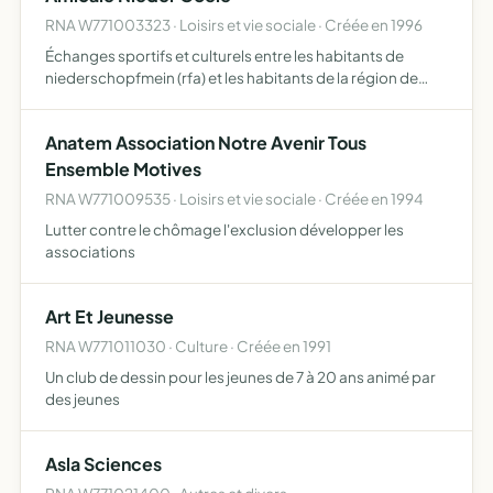
RNA W771003323 · Loisirs et vie sociale · Créée en 1996
Échanges sportifs et culturels entre les habitants de
niederschopfmein (rfa) et les habitants de la région de
damamrtin-en-goële
Anatem Association Notre Avenir Tous
Ensemble Motives
RNA W771009535 · Loisirs et vie sociale · Créée en 1994
Lutter contre le chômage l'exclusion développer les
associations
Art Et Jeunesse
RNA W771011030 · Culture · Créée en 1991
Un club de dessin pour les jeunes de 7 à 20 ans animé par
des jeunes
Asla Sciences