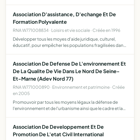
rencontres pour échanger et prier, elle a également pour
but de proposer des cours islamique accessibles à tous
Association D'assistance, D'echange Et De
ses me…
Formation Polyvalente
RNA W771008834 · Loisirs et vie sociale · Créée en 1996
Développer tous les moyes d'aide juridique, culturel,
éducatif, pour empêcher les populations fragilisées dans
notre société par leur manque de connaissance des outils
de défense et d'action de s'exclure et ce dans le cad…
Association De Defense De L'environnement Et
De La Qualite De Vie Dans Le Nord De Seine-
Et-Marne (Adev Nord 77)
RNA W771000890 · Environnement et patrimoine · Créée
en 2005
Promouvoir par tous les moyens légaux la défense de
l'environnement et de l'urbanisme ainsi que le cadre et la
qualité de la vie des habitants du Nord Seine-et-Marne,
elle veille à sensibiliser le public à la protection d…
Association De Developpement Et De
Promotion De L'etat Civil International