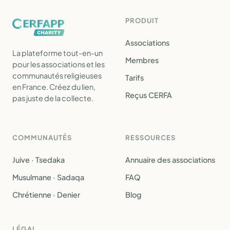
PRODUIT
Associations
La plateforme tout-en-un
Membres
pour les associations et les
communautés religieuses
Tarifs
en France. Créez du lien,
Reçus CERFA
pas juste de la collecte.
COMMUNAUTÉS
RESSOURCES
Juive · Tsedaka
Annuaire des associations
Musulmane · Sadaqa
FAQ
Chrétienne · Denier
Blog
LÉGAL