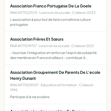
résilience sociétale en matière de protection des popula…
Association Franco Portugaise De La Goele
RNA W771021074 · Loisirs et vie sociale · Créée en 2023
L association à pour but de faire connaître la culture
portugaise
Association Frères Et Sœurs
RNA W771019757 · Loisirs et vie sociale · Créée en 2021
- favoriser l'intégration et renforcer l'esprit de solidarité
des membres en France et ailleurs - contribuer à
l'amélioration des conditions de vie des populations
défavorisées - favoriser l'accès aux besoins primaires
Association Groupement De Parents De L'ecole
de…
Henry Dunant
RNA W771009037 · Education et formation · Créée en
1995
Participer à la vie scolaire