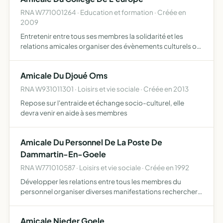
RNA W771001264 · Education et formation · Créée en
2009
Entretenir entre tous ses membres la solidarité et les
relations amicales organiser des évènements culturels ou
festifs pour la communauté du collège
Amicale Du Djoué Oms
RNA W931011301 · Loisirs et vie sociale · Créée en 2013
Repose sur l'entraide et échange socio-culturel, elle
devra venir en aide à ses membres
Amicale Du Personnel De La Poste De
Dammartin-En-Goele
RNA W771010587 · Loisirs et vie sociale · Créée en 1992
Développer les relations entre tous les membres du
personnel organiser diverses manifestations rechercher
tous les moyens matériels favorisant la vie quotidienne de
ses adhérents
Amicale Nieder Goele