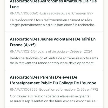
Association Des Astronomes Amateurs Clair De
Lune
RNA W771008060 · Loisirs et vie sociale · Créée en 1997
Faire découvrir à tous l'astronomie en animant soirées
stages permanences ainsi que participer à la recherche
scientifique
Association Des Jeunes Volontaires De Taïré En
France (Ajvtf)
RNA W771021676 · Loisirs et vie sociale · Créée en 2024
Renforcer la cohésion et l'entraide entre les ressortissants
de Taïré vivant en France contribuer au développement
socioculturel de Taïré
Association Des Parents D'eleves De
L'enseignement Public Du College De L'europe
RNA W771009355 · Education et formation · Créée en 1992
Contribuer aux relations parents élèves enseignants
assurer la représentation des familles dans les conseils et
organismes existants