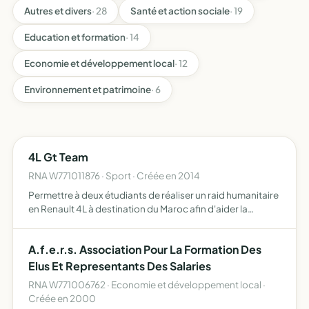
Autres et divers
· 28
Santé et action sociale
· 19
Education et formation
· 14
Economie et développement local
· 12
Environnement et patrimoine
· 6
4L Gt Team
RNA W771011876 · Sport · Créée en 2014
Permettre à deux étudiants de réaliser un raid humanitaire
en Renault 4L à destination du Maroc afin d'aider la
population locale en leur apportant fournitures scolaires
et éco-points (plantation de palmiers-dattiers) pou…
A.f.e.r.s. Association Pour La Formation Des
Elus Et Representants Des Salaries
RNA W771006762 · Economie et développement local ·
Créée en 2000