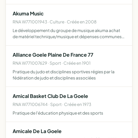
pour les élections municipales de dammartin-en-goële
des 9 et 16 mars 2014, conformément à la loi 90-55 du 15
Akuma Music
janvier 199…
RNA W771001943 · Culture · Créée en 2008
Le développement du groupe de musique akuma achat
de matériel technique/musique et dépenses communes
faciliter le paiement des cachets concerts
Alliance Goele Plaine De France 77
RNA W771007629 · Sport · Créée en 1901
Pratique du judo et disciplines sportives régies par la
fédération de judo et disciplines associées
Amical Basket Club De La Goele
RNA W771006744 · Sport · Créée en 1973
Pratique de l'éducation physique et des sports
Amicale De La Goele