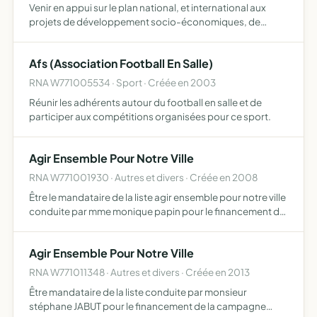
Venir en appui sur le plan national, et international aux
projets de développement socio-économiques, de
l'éducation et de protection de l'environnement d'une
part et de l'autre part, apporter un soutien moral ,
Afs (Association Football En Salle)
psycholog…
RNA W771005534 · Sport · Créée en 2003
Réunir les adhérents autour du football en salle et de
participer aux compétitions organisées pour ce sport.
Agir Ensemble Pour Notre Ville
RNA W771001930 · Autres et divers · Créée en 2008
Être le mandataire de la liste agir ensemble pour notre ville
conduite par mme monique papin pour le financement de
la campagne pour les élections municipales de
dammartin-en-goële des 9 et 16 mars 2008
Agir Ensemble Pour Notre Ville
conformément à la …
RNA W771011348 · Autres et divers · Créée en 2013
Être mandataire de la liste conduite par monsieur
stéphane JABUT pour le financement de la campagne