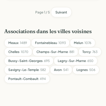
électoral
Page 1 / 5
Suivant
Associations dans les villes voisines
Meaux
· 1489
Fontainebleau
· 1093
Melun
· 1076
Chelles
· 1070
Champs-Sur-Marne
· 881
Torcy
· 763
Bussy-Saint-Georges
· 695
Lagny-Sur-Marne
· 650
Savigny-Le-Temple
· 582
Avon
· 541
Lognes
· 506
Pontault-Combault
· 494