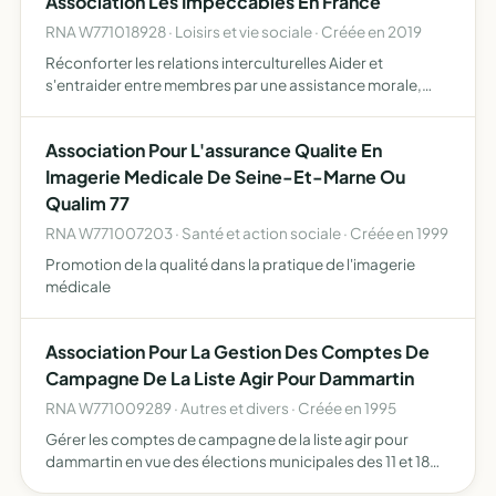
Association Les Impeccables En France
RNA W771018928 · Loisirs et vie sociale · Créée en 2019
Réconforter les relations interculturelles Aider et
s'entraider entre membres par une assistance morale,
physique et financière
Association Pour L'assurance Qualite En
Imagerie Medicale De Seine-Et-Marne Ou
Qualim 77
RNA W771007203 · Santé et action sociale · Créée en 1999
Promotion de la qualité dans la pratique de l'imagerie
médicale
Association Pour La Gestion Des Comptes De
Campagne De La Liste Agir Pour Dammartin
RNA W771009289 · Autres et divers · Créée en 1995
Gérer les comptes de campagne de la liste agir pour
dammartin en vue des élections municipales des 11 et 18
juin 1995 conformément l'article 520-5 alinéa 1er du code