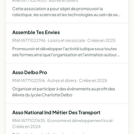
RNA W771021400 · Autres et divers
Cette association a pour objet de promouvoir la
robotique, les sciences et les technologies au sein de ses
membres Elle oeuvre notamment à la participation
d'évènements scientifiques tel que la Coupe de France de
Assemble Tes Envies
Robotiqu…
RNA W771022746 · Loisirs et vie sociale · Créée en 2025
Promouvoir et développer l'activité ludique sous toutes
ses formes ainsi que l'organisation et l'animation autour
du jeu, des activités récréatives et de loisirs
Asso Delbo Pro
RNA W771022516 · Autres et divers · Créée en 2025
Organiser et participer à des événements au profit des
élèves du lycée Charlotte Delbo
Asso National Ind Métier Des Transport
RNA W771021635 · Economie et développement local ·
Créée en 2024