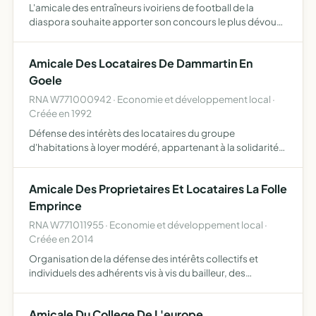
L'amicale des entraîneurs ivoiriens de football de la
diaspora souhaite apporter son concours le plus dévoué
au développement du football - en favorisant le
perfectionnement de tous les acteurs - en créant des
Amicale Des Locataires De Dammartin En
manifestati…
Goele
RNA W771000942 · Economie et développement local ·
Créée en 1992
Défense des intérèts des locataires du groupe
d'habitations à loyer modéré, appartenant à la solidarité
immobilière de Seine-et-Marne à Dammartin-en-Goêle,
sur toutes les questions concernant le problème de
Amicale Des Proprietaires Et Locataires La Folle
l'habitat et d…
Emprince
RNA W771011955 · Economie et développement local ·
Créée en 2014
Organisation de la défense des intérêts collectifs et
individuels des adhérents vis à vis du bailleur, des
collectivités publiques sur toutes les questions d'habitat,
d'hygiène, d'urbanisme, des loyers, des charges locati…
Amicale Du College De L'europe