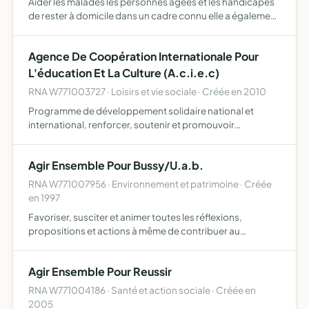
Aider les malades les personnes âgées et les handicapés
de rester à domicile dans un cadre connu elle a également
pour but d'aider les parents qui travaillent de garder leurs
enfants à la maison
Agence De Coopération Internationale Pour
L'éducation Et La Culture (A.c.i.e.c)
RNA W771003727 · Loisirs et vie sociale · Créée en 2010
Programme de développement solidaire national et
international, renforcer, soutenir et promouvoir
l'éducation et la culture et notamment la langue française
en France, en Europe et dans le monde
Agir Ensemble Pour Bussy/U.a.b.
RNA W771007956 · Environnement et patrimoine · Créée
en 1997
Favoriser, susciter et animer toutes les réflexions,
propositions et actions à même de contribuer au
développement de bussy saint georges, suggérer et
proposer des orientations concernant aussi bien
Agir Ensemble Pour Reussir
l'urbanisme de la vill…
RNA W771004186 · Santé et action sociale · Créée en
2005