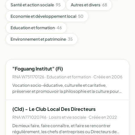
Santé et action sociale
· 95
Autres et divers
· 68
Economie et développement local
· 50
Education et formation
· 46
Environnement et patrimoine
· 35
"Foguang Institut" (Fi)
RNA W751170126 · Education et formation · Créée en 2006
Vocation socio-éducative, culturelle et caritative,
préserver et promouvoir la philosophie et la culture pour
l'équilibre et l'harmonie intérieure de l'individu et de la
société promouvoir une meilleure compréhension de s…
(Cld) - Le Club Local Des Directeurs
RNA W771020746 · Loisirs et vie sociale · Créée en 2022
De mieux faire, faire connaître, et faire se rencontrer
régulièrement, les chefs d'entreprises ou Directeurs de