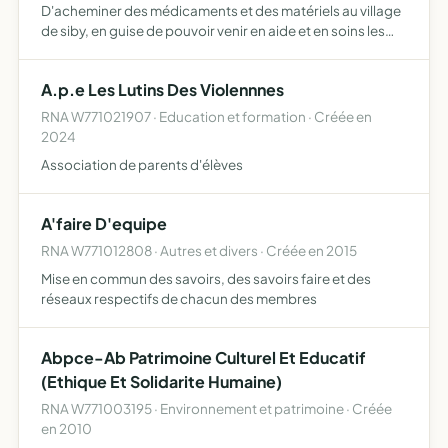
D'acheminer des médicaments et des matériels au village
de siby, en guise de pouvoir venir en aide et en soins les
personnes atteintes des maladies, des handicaps et qui
sont très démunis pour accéder aux minimum de soins…
A.p.e Les Lutins Des Violennnes
RNA W771021907 · Education et formation · Créée en
2024
Association de parents d'élèves
A'faire D'equipe
RNA W771012808 · Autres et divers · Créée en 2015
Mise en commun des savoirs, des savoirs faire et des
réseaux respectifs de chacun des membres
Abpce-Ab Patrimoine Culturel Et Educatif
(Ethique Et Solidarite Humaine)
RNA W771003195 · Environnement et patrimoine · Créée
en 2010