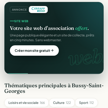
ANNONCE
SITE WEB
Votre site web d'association
offert
.
Une page publique élégante et un site de collecte, prêts
en cinq minutes. Sans webmaster.
web.
Créer mon site gratuit
Thématiques principales à Bussy-Saint-
Georges
Loisirs et vie sociale
· 166
Culture
· 122
Sport
· 112