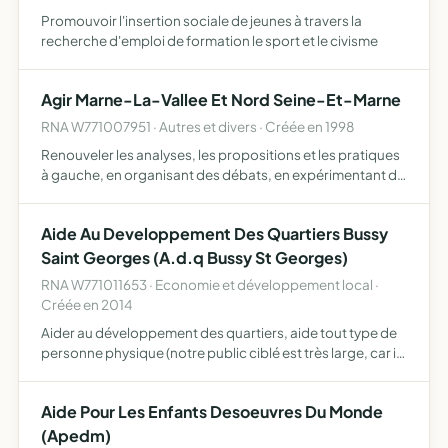
Promouvoir l'insertion sociale de jeunes à travers la
recherche d'emploi de formation le sport et le civisme
Agir Marne-La-Vallee Et Nord Seine-Et-Marne
RNA W771007951 · Autres et divers · Créée en 1998
Renouveler les analyses, les propositions et les pratiques
à gauche, en organisant des débats, en expérimentant de
nouvelles réponses et en promouvant des initiatives
locales.
Aide Au Developpement Des Quartiers Bussy
Saint Georges (A.d.q Bussy St Georges)
RNA W771011653 · Economie et développement local ·
Créée en 2014
Aider au développement des quartiers, aide tout type de
personne physique (notre public ciblé est très large, car il
comprend aussi bien les enfants en bas-âge que les
personnes âgées, en passant par les adolescents ou le…
Aide Pour Les Enfants Desoeuvres Du Monde
(Apedm)