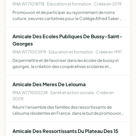
RNA W771018718 · Education et formation · Créée en 2019
Promouvoir et de participer au rayonnement de notre
culture, oeuvres caritatives pour le Collège Alfred Saker
(CAS), solidarité entre les amis membres, réunir au
maximum les anciens élèves du Collège Alfred Saker.
Amicale Des Ecoles Publiques De Bussy-Saint-
Georges
RNA W771003919 · Education et formation · Créée en 1991
De permettre et de favoriser dans les écoles de bussy st
georges, la création des coopératives scolaires et
contribuer ainsi à la prospérité matérielle de ces écoles
chaque année scolaire, une convention entre l adepb et …
Amicale Des Meres De Lelouma
RNA W771000238 · Santé et action sociale · Créée en
2008
Réunir l'ensemble des familles des ressortissants de
Lélouma résidentes en France, dans le but de promouvoir
la langue peul au sein des familles et instaurer de manière
permanent et actif le peul comme deuxième langue dan…
Amicale Des Ressortissants Du Plateau Des 15