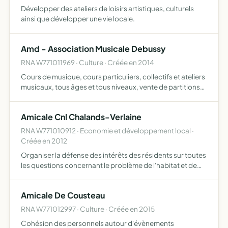
Développer des ateliers de loisirs artistiques, culturels
ainsi que développer une vie locale.
Amd - Association Musicale Debussy
RNA W771011969 · Culture · Créée en 2014
Cours de musique, cours particuliers, collectifs et ateliers
musicaux, tous âges et tous niveaux, vente de partitions
et accessoires musicaux
Amicale Cnl Chalands-Verlaine
RNA W771010912 · Economie et développement local ·
Créée en 2012
Organiser la défense des intérêts des résidents sur toutes
les questions concernant le problème de l'habitat et de
l'urbanisme défense du foyer, sécurité de la famille, santé
publique, prix des loyers et prestations, équi…
Amicale De Cousteau
RNA W771012997 · Culture · Créée en 2015
Cohésion des personnels autour d'évènements