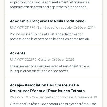
Approfondir de ce que sont réellement l'éthique et sa
pratique afin de favoriser l'esprit de tolérance et de
solidarité entre les hommes, le rapprochement des
peuples et des cultures, sa vocation est de contribuer à la
Academie Française De Reiki Traditionnel
co…
RNA W771011994 · Santé et action sociale · Créée en 2014
Promouvoir en France et à l'étranger la formation
professionnelle et personnelle dans les domaines du
Reiki, du développement personnel et du coaching, ainsi
que toutes les activités se rattachant à cet objet ou y
Accents
concour…
RNA W771022873 · Culture · Créée en 2025
Enseignement des langues avec et sans théâtre de la
Musique création musicale et concerts
Acsaje-Association Des Createurs De
Structures D'accueil Pour Jeunes Enfants
RNA W771002756 · Santé et action sociale · Créée en 2010
Création d'un réseau de porteurs de projet et créateur de