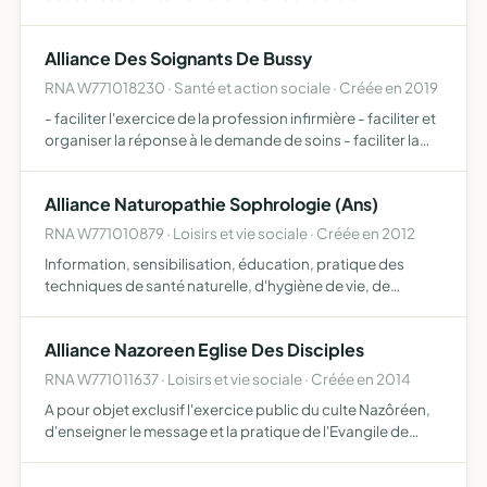
Alliance Des Soignants De Bussy
RNA W771018230 · Santé et action sociale · Créée en 2019
- faciliter l'exercice de la profession infirmière - faciliter et
organiser la réponse à le demande de soins - faciliter la
coordination entre les professionnels du soin en ville -
développer l'articulation et le partage …
Alliance Naturopathie Sophrologie (Ans)
RNA W771010879 · Loisirs et vie sociale · Créée en 2012
Information, sensibilisation, éducation, pratique des
techniques de santé naturelle, d'hygiène de vie, de
développement des ressources personnelles en vue
d'accompagnement vers le bien être et l'équilibre,
Alliance Nazoreen Eglise Des Disciples
sensibilisation…
RNA W771011637 · Loisirs et vie sociale · Créée en 2014
A pour objet exclusif l'exercice public du culte Nazôréen,
d'enseigner le message et la pratique de l'Evangile de
Jésus Le Nazôréen, et de pourvoir aux frais et besoins du
culte, son objet statutaire comme son activité ef…