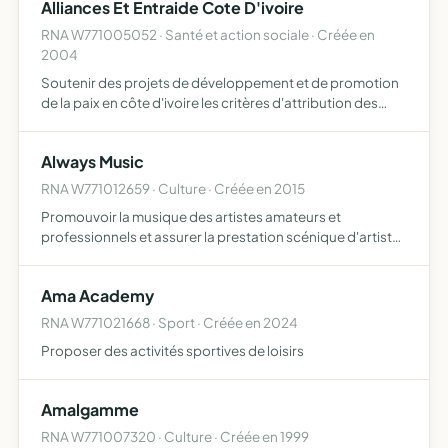
Alliances Et Entraide Cote D'ivoire
RNA W771005052 · Santé et action sociale · Créée en
2004
Soutenir des projets de développement et de promotion
de la paix en côte d'ivoire les critères d'attribution des
aides seront définis plus précisément dans le réglement
intérieur une activité d'entraide à caractère inform…
Always Music
RNA W771012659 · Culture · Créée en 2015
Promouvoir la musique des artistes amateurs et
professionnels et assurer la prestation scénique d'artistes
musiciens, organiser des concerts et spectacles
musicaux pour favoriser un échange culturel entre les
Ama Academy
populations,…
RNA W771021668 · Sport · Créée en 2024
Proposer des activités sportives de loisirs
Amalgamme
RNA W771007320 · Culture · Créée en 1999