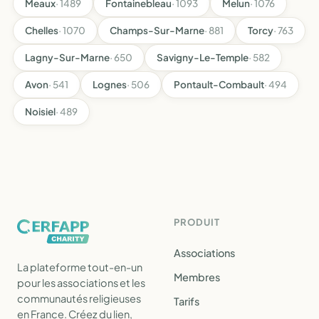
Meaux
· 1489
Fontainebleau
· 1093
Melun
· 1076
Chelles
· 1070
Champs-Sur-Marne
· 881
Torcy
· 763
Lagny-Sur-Marne
· 650
Savigny-Le-Temple
· 582
Avon
· 541
Lognes
· 506
Pontault-Combault
· 494
Noisiel
· 489
PRODUIT
Associations
La plateforme tout-en-un
Membres
pour les associations et les
communautés religieuses
Tarifs
en France. Créez du lien,