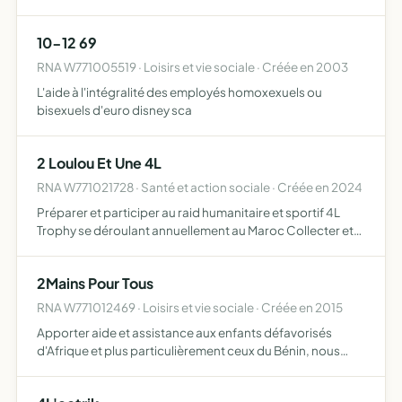
Sociétés, des chefs d'établissements scolaires ou des
dirigeants d'organismes de formation, publics ou privés…
10-12 69
RNA W771005519 · Loisirs et vie sociale · Créée en 2003
L'aide à l'intégralité des employés homoxexuels ou
bisexuels d'euro disney sca
2 Loulou Et Une 4L
RNA W771021728 · Santé et action sociale · Créée en 2024
Préparer et participer au raid humanitaire et sportif 4L
Trophy se déroulant annuellement au Maroc Collecter et
acheminer des fournitures scolaires et sportives
destinées aux enfants défavorisés du Maroc, collaborer
2Mains Pour Tous
avec …
RNA W771012469 · Loisirs et vie sociale · Créée en 2015
Apporter aide et assistance aux enfants défavorisés
d'Afrique et plus particulièrement ceux du Bénin, nous
participerons par toutes les actions nobles à scolariser,
émanciper et assister les jeunes filles en quête de savo…