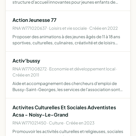
structure d'accueil innovantes pour jeunes enfants de
moins de 6 ans (type micro crèche, regroupement
d'assistante maternelle, halte garderie privée, jardin
Action Jeunesse 77
d'enfa…
RNA W771020637 · Loisirs et vie sociale · Créée en 2022
Proposer des animations à des jeunes âgés de 11 à 18 ans
sportives, culturelles, culinaires, créativité et de loisirs
accompagner les jeunes dans leur projet individuel et/ou
collectif accompagner les jeunes dans la forma…
Activ'bussy
RNA W771008272 · Economie et développement local ·
Créée en 2011
Aide et accompagnement des chercheurs d'emploi de
Bussy-Saint-Georges, les services de l'association sont
le conseil et l'accompagnement pour une meilleure
recherche d'emploi, CV et lettre de motivation, projet
Activites Culturelles Et Sociales Adventistes
profession…
Acsa - Noisy-Le-Grand
RNA W771021450 · Culture · Créée en 2023
Promouvoir les activités culturelles et religieuses, sociales