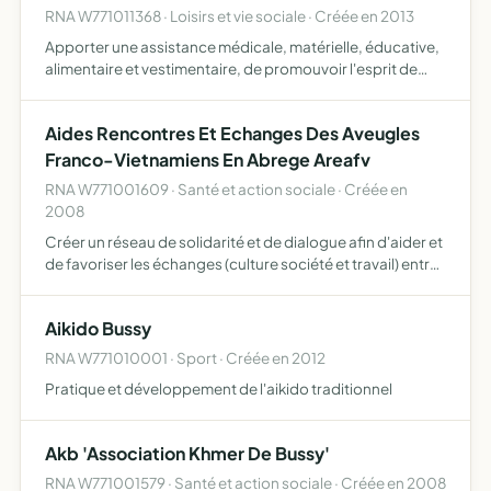
RNA W771011368 · Loisirs et vie sociale · Créée en 2013
Apporter une assistance médicale, matérielle, éducative,
alimentaire et vestimentaire, de promouvoir l'esprit de
solidarité entre diverses communautés au profit peuple
du monde (africains, européens, asiatiques, américain…
Aides Rencontres Et Echanges Des Aveugles
Franco-Vietnamiens En Abrege Areafv
RNA W771001609 · Santé et action sociale · Créée en
2008
Créer un réseau de solidarité et de dialogue afin d'aider et
de favoriser les échanges (culture société et travail) entre
les aveugles franco-vietnamiens créer des conditions
favorables (aides morales et matérielles) pour…
Aikido Bussy
RNA W771010001 · Sport · Créée en 2012
Pratique et développement de l'aikido traditionnel
Akb 'Association Khmer De Bussy'
RNA W771001579 · Santé et action sociale · Créée en 2008