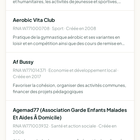
et humanitaires, les activités de jeunesse et sportives,
ayant pour objet l éducation, la santé, ou tout autre objet
licite, conformément aux principes de l'Ég…
Aerobic Vita Club
RNA W771000708 · Sport · Créée en 2008
Pratique de la gymnastique aérobic et ses variantes en
loisir et en compétition ainsi que des cours de remise en
forme, ses pratiques sont accessibles à tous quelque soit
l'âge et le niveau
Af Bussy
RNA W771014371 · Economie et développement local ·
Créée en 2017
Favoriser la cohésion, organiser des activités communes,
financer des projets pédagogiques
Agemad77 (Association Garde Enfants Malades
Et Aides Â Domicile)
RNA W771003932 · Santé et action sociale · Créée en
2006