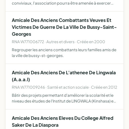
conviviaux, l'association pourra être amenée à exercer
des activités économiques (services rendus aux
personnels, organisation d'évènements ponctuels)
Amicale Des Anciens Combattants Veuves Et
Victimes De Guerre De La Ville De Bussy-Saint-
Georges
RNA W771006772 · Autres et divers · Créée en 2000
Regrouper les anciens combattants leurs familles amis de
la ville de bussy-st-georges.
Amicale Des Anciens De L'athenee De Lingwala
(A.a.a.l)
RNA W771009246 · Santé et action sociale · Créée en 2012
Bâtir des projets permettant d'améliorer la scolarité et le
niveau des études de l'Institut de LINGWALA (Kinshasa) et
peut être d'autres Instituts ensuite
Amicale Des Anciens Eleves Du College Alfred
Saker De La Diaspora