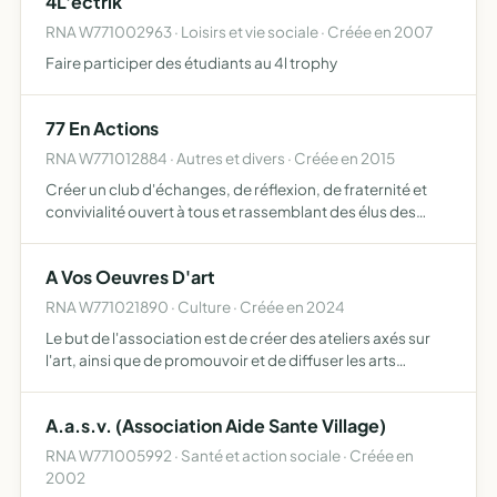
4L'ectrik
RNA W771002963 · Loisirs et vie sociale · Créée en 2007
Faire participer des étudiants au 4l trophy
77 En Actions
RNA W771012884 · Autres et divers · Créée en 2015
Créer un club d'échanges, de réflexion, de fraternité et
convivialité ouvert à tous et rassemblant des élus des
citoyens engagés et des membres de la société civile
d'être un laboratoire d'échanges d'idées pour participer…
A Vos Oeuvres D'art
RNA W771021890 · Culture · Créée en 2024
Le but de l'association est de créer des ateliers axés sur
l'art, ainsi que de promouvoir et de diffuser les arts
plastiques Organiser des séances d'enseignement du
dessin et de la peinture destinées aux seniors, tout en …
A.a.s.v. (Association Aide Sante Village)
RNA W771005992 · Santé et action sociale · Créée en
2002