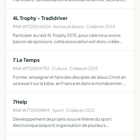
de l'accès à la connaissance par toutes et tous,
renforcement du lien entre les militaires de la g…
4L Trophy - Tradidriver
RNA W772004024 · Autres et divers · Créée en 2014
Participer au raid 4L Trophy 2015, pour cela nous avons
besoin de sponsors, cette association est donc créée
dans le but de récolter les fonds nécessaires à la
participation d'un équipage (un pilote, un co-pilote et une
7 Le Temps
v…
RNA W772004752 · Culture · Créée en 2015
Former, enseigner et faire des disciples de Jésus Christ en
se basant sur la bible, en France et dans le monde entier,
faire des animation à caractère culturel, sportif et social
en direction des jeunes et de la famille d…
7Help
RNA W772009894 · Sport · Créée en 2021
Développement de projets sous le thème du sport
électronique (esport) organisation de plusieurs
compétitions en ligne, streaming, participation à des
LANS et tournois en ligne, encadrement des