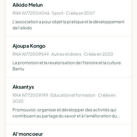
Aikido Melun
ou indirec…
RNA W772004046 · Sport · Créée en 2007
L'association a pour objet la pratique et le développement
de l'aikido
Ajoupa Kongo
RNA W772009544 · Autres et divers · Créée en 2020
La promotion et la revalorisation de l'histoire et la culture
Bantu
Aksantys
RNA W772009749 · Education et formation · Créée en
2020
Promouvoir, organiser et développer des activités qui
contribuent au partage du savoir et à l'amélioration du
système éducatif , et tous objets similaires, connexes ou
complémentaires ou susceptibles d'en favoriser la réa…
Al'moncoeur