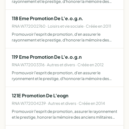
rayonnement et le prestige, d'honorer la mémoire des
anciens, de forger une identité propre aux officiers de la
gendarmerie nationale en perpétuant les traditions de
118 Eme Promotion De L'e.o.g.n.
l'éco…
RNA W772002760 · Loisirs et vie sociale · Créée en 2011
Promouvoir l'esprit de promotion, d'en assurer le
rayonnement et le prestige, d'honorer la mémoire des
anciens, de forger une identité propre aux officiers de la
gendarmerie nationale (EOGN), en créant de nouvelles
119 Eme Promotion De L'e.o.g.n
tradit…
RNA W772003316 · Autres et divers · Créée en 2012
Promouvoir l'esprit de promotion, d'en assurer le
ryonnement et le prestige, d'honnorer la mémoire des
anciens, de forger une identité propre aux officiers de la
gendarmerie nationale (EOGN), en créant de nouvelles
121E Promotion De L'eogn
tradit…
RNA W772004239 · Autres et divers · Créée en 2014
Promouvoir l'esprit de promotion, assurer le rayonnement
et le prestige, honorer la mémoire des anciens militaires
morts pour la France, forger une identité propre aux
officiers de la gendarmerie nationale en perpétuant l…