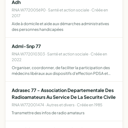
Adh
contre la…
RNA W772005690 · Santé et action sociale · Créée en
2017
Aide à domicile et aide aux démarches administratives
des personnes handicapées
Adml-Snp 77
RNA W772010303 · Santé et action sociale · Créée en
2022
Organiser, coordonner, de faciliter la participation des
médecins libéraux aux dispositifs d'effection PDSA et
SAS, notamment par le biais de la réception, la régulation
des appels ainsi que l'orientation vers les acteurs…
Adrasec 77 - Association Departementale Des
Radioamateurs Au Service De La Securite Civile
RNA W772001474 · Autres et divers · Créée en 1985
Transmettre des infos de radio amateurs