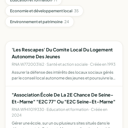
Economie et développement local
· 35
Environnement et patrimoine
· 24
'Les Rescapes' Du Comite Local Du Logement
Autonome Des Jeunes
RNA W772003162 · Santé et action sociale · Créée en 1993
Assurer la défense des intérêts des locaux sociaux gérés
par le conseil local autonome des jeunes et poursuivre la
remise en oeuvre de structures propres à favoriser
l'insertion des adultes et des jeunes.
"Association École De La 2E Chance De Seine-
Et-Marne" "E2C 77" Ou "E2C Seine-Et-Marne"
RNA W941019330 · Education et formation · Créée en
2024
Gérer une école, sur un ou plusieurs sites situés dans le