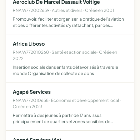
Aeroclub De Marcel Dassault Voltige
RNA W772002639 · Autres et divers · Créée en 2001
Promouvoir, faciliter et organiser la pratique de l'aviation
et des différentes activités s'y rattachant, par des
opérations de découverte de l'aviation auprès du public
et par la formation de pilotes, l'entraînement, spé…
Africa Liboso
RNA W772010260 · Santé et action sociale · Créée en
2022
Insertion sociale dans enfants défavorisés à travers le
monde Organisation de collecte de dons
Agapé Services
RNA W772010658 · Economie et développement local ·
Créée en 2023
Permettre à des jeunes à partir de 17 ans issus
principalement de quartiers et zones sensibles de
découvrir l'univers de l'évènementiel au travers des
métiers de serveurs et d'hôtes d'accueil
Agapé Services (As)