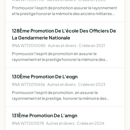
Promouvoir l'esprit de promotion assurer le rayonnement
et le prestige honorer la mémoire des anciens militaires
morts pour la France forger une identité propre aux
officiers de la gendarmerie nationale en perpétuant les …
128Ème Promotion De L'école Des Officiers De
La Gendarmerie Nationale
RNA W772010085 · Autres et divers · Créée en 2021
Promouvoir l'esprit de promotion en assurer le
rayonnement et le prestige honorer la mémoire des
anciens militaires morts pour la France forger une identité
propre aux officiers de la gendarmerie nationale en
130Ème Promotion De L'eogn
perpétuant l…
RNA W772010656 · Autres et divers · Créée en 2023
Promouvoir l'esprit de promotion, en assurer le
rayonnement et le prestige, honorer la mémoire des
anciens militaires morts pour la France forger une identité
propre aux officiers de la Gendarmerie nationale en
131Ème Promotion De L'amgn
perpétuant…
RNA W772011078 · Autres et divers · Créée en 2024