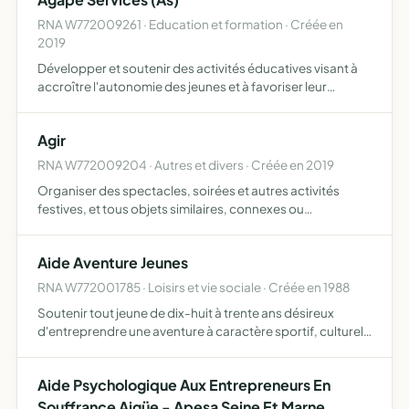
RNA W772009261 · Education et formation · Créée en
2019
Développer et soutenir des activités éducatives visant à
accroître l'autonomie des jeunes et à favoriser leur
insertion professionnelle grâce à la découverte de
métiers et au travers d'ateliers liés à l'événementiel, et t…
Agir
RNA W772009204 · Autres et divers · Créée en 2019
Organiser des spectacles, soirées et autres activités
festives, et tous objets similaires, connexes ou
complémentaires ou susceptibles d'en favoriser la
réalisation ou le développement
Aide Aventure Jeunes
RNA W772001785 · Loisirs et vie sociale · Créée en 1988
Soutenir tout jeune de dix-huit à trente ans désireux
d'entreprendre une aventure à caractère sportif, culturel
ou humainitaire
Aide Psychologique Aux Entrepreneurs En
Souffrance Aigüe - Apesa Seine Et Marne