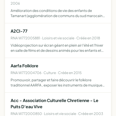
2006
Amélioration des conditions de vie des enfants de
Tamanart (agglomération de communs du sud marocain)
au travers d'une structure associative visible et pérenne,
la présente assoiation mener des actions de préventions
A2Cl-77
sani…
RNA W772005881 · Loisirs et vie sociale · Créée en 2018
Vidéoprojection sur écran géant en plein air l'été et l'hiver
en salle de films et de dessins animés pour les enfants et
pour les adultes, organisation d'après-midi récréative
pour les enfants, concert vidéo projetés sur …
Aarfa Folklore
RNA W772004706 · Culture · Créée en 2015
Promouvoir, partager et faire découvrir le folklore
traditionnel AARFA , exposer les instruments de musique
fabriqués artisanalement, faire des démonstrations
Acc - Association Culturelle Chretienne - Le
Puits D'eau Vive
RNA W772000850 · Loisirs et vie sociale · Créée en 2003