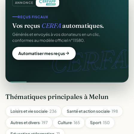
ANNONCE
REÇUS FISCAUX
Vos reçus
CERFA
automatiques.
Générés et envoyés à vos donateurs en un clic,
conformes au modèle officiel n°11580.
CERFA.
Automatiser mes reçus
Thématiques principales à Melun
Loisirs et vie sociale
· 236
Santé et action sociale
· 198
Autres et divers
· 197
Culture
· 165
Sport
· 150
Education et formation
· 71