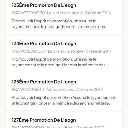
123Ème Promotion De L'eogn
RNA W772005130 · Loisirs et vie sociale · Créée en 2016
Promouvoir l'esprit de promotion, en assurer le
rayonnement et le prestige, honorer la mémoire des
anciens militaires morts pour la France, forger une identité
propre aux officiers de la gendarmerie nationale en
124Ème Promotion De L'eogn
perpétuan…
RNA W772005509 · Loisirs et vie sociale · Créée en 2017
Promouvoir l'esprit de promotion, En assurer le
rayonnement et le prestige, Honorer la mémoire des
anciens militaires morts pour la France, Forger une
identité propre aux officiers de la gendarmerie nationale
125Ème Promotion De L'eogn
en perpétuan…
RNA W772006011 · Autres et divers · Créée en 2018
Promouvoir l'esprit de promotion Assurer le rayonnement
et le prestige Honorer la mémoire des anciens militaire
morts pour la France Forger une identité propre aux
officiers de la Gendarmerie Nationale en perpétuant les t…
127Ème Promotion De L'eogn
RNA W772009767 · Autres et divers · Créée en 2020