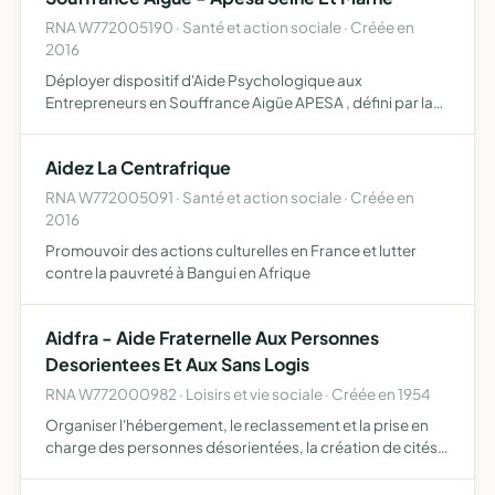
RNA W772005190 · Santé et action sociale · Créée en
2016
Déployer dispositif d'Aide Psychologique aux
Entrepreneurs en Souffrance Aigüe APESA , défini par la
charte éponyme, dans le département de seine et Marne
financer le traitement de la fiche alerte par RMA
Aidez La Centrafrique
(Ressources Mutu…
RNA W772005091 · Santé et action sociale · Créée en
2016
Promouvoir des actions culturelles en France et lutter
contre la pauvreté à Bangui en Afrique
Aidfra - Aide Fraternelle Aux Personnes
Desorientees Et Aux Sans Logis
RNA W772000982 · Loisirs et vie sociale · Créée en 1954
Organiser l'hébergement, le reclassement et la prise en
charge des personnes désorientées, la création de cités
d'urgence de relogement à usage familial, et
généralement tous moyens de venir en aide directement