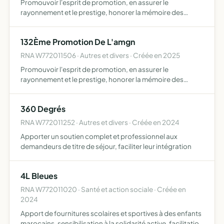
Promouvoir l'esprit de promotion, en assurer le
rayonnement et le prestige, honorer la mémoire des
militaires morts pour la France, forger une identité propre
aux officiers de la Gendarmerie nationale et perpétuer les
132Ème Promotion De L'amgn
tra…
RNA W772011506 · Autres et divers · Créée en 2025
Promouvoir l'esprit de promotion, en assurer le
rayonnement et le prestige, honorer la mémoire des
anciens militaires morts pour la France, forger une identité
propre aux officiers de la Gendarmerie Nationale en
360 Degrés
perpétuan…
RNA W772011252 · Autres et divers · Créée en 2024
Apporter un soutien complet et professionnel aux
demandeurs de titre de séjour, faciliter leur intégration
4L Bleues
RNA W772011020 · Santé et action sociale · Créée en
2024
Apport de fournitures scolaires et sportives à des enfants
marocains, sensibilisation à la solidarité active, facilitation