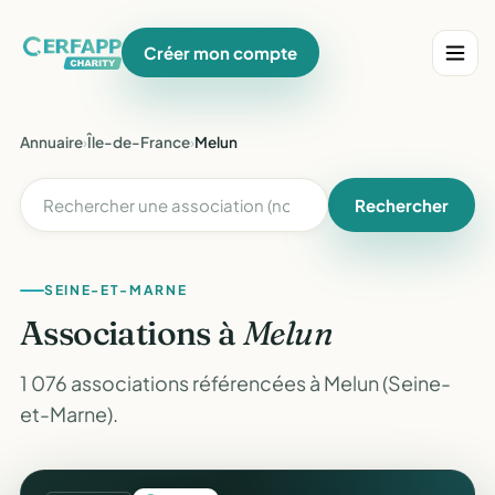
Créer mon compte
Annuaire
›
Île-de-France
›
Melun
Rechercher
SEINE-ET-MARNE
Associations à
Melun
1 076 associations référencées à Melun (Seine-
et-Marne).