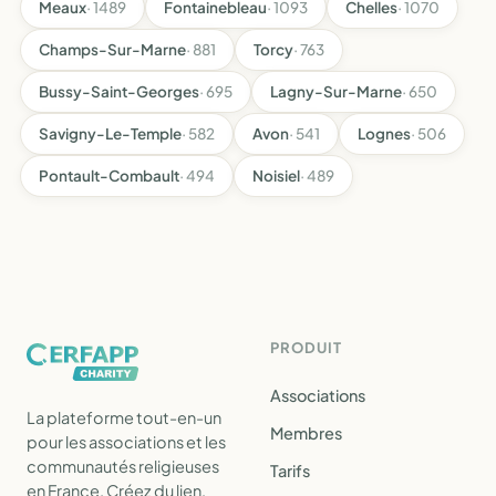
Meaux
· 1489
Fontainebleau
· 1093
Chelles
· 1070
Champs-Sur-Marne
· 881
Torcy
· 763
Bussy-Saint-Georges
· 695
Lagny-Sur-Marne
· 650
Savigny-Le-Temple
· 582
Avon
· 541
Lognes
· 506
Pontault-Combault
· 494
Noisiel
· 489
PRODUIT
Associations
La plateforme tout-en-un
Membres
pour les associations et les
communautés religieuses
Tarifs
en France. Créez du lien,