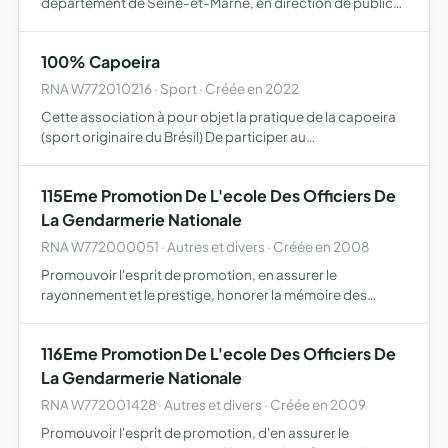
département de Seine-et-Marne, en direction de publics
jeunes sortis du système scolaire avec peu ou sans
qualification, à la recherche d'une insertion sociale et …
100% Capoeira
RNA W772010216 · Sport · Créée en 2022
Cette association à pour objet la pratique de la capoeira
(sport originaire du Brésil) De participer au
développement de ce sport, des arts martiaux et sports
de combat Organiser des actions et animations autour du
115Eme Promotion De L'ecole Des Officiers De
sport,…
La Gendarmerie Nationale
RNA W772000051 · Autres et divers · Créée en 2008
Promouvoir l'esprit de promotion, en assurer le
rayonnement et le prestige, honorer la mémoire des
anciens, forger une identité propre aux officiers de la
gendarmerie nationale en perpétuant les traditions de
116Eme Promotion De L'ecole Des Officiers De
l'école des …
La Gendarmerie Nationale
RNA W772001428 · Autres et divers · Créée en 2009
Promouvoir l'esprit de promotion, d'en assurer le