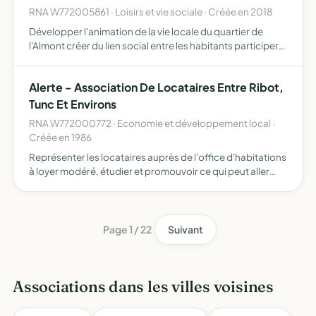
RNA W772005861 · Loisirs et vie sociale · Créée en 2018
Développer l'animation de la vie locale du quartier de
l'Almont créer du lien social entre les habitants participer
au mieux vivre ensemble sur le quartier
Alerte - Association De Locataires Entre Ribot,
Tunc Et Environs
RNA W772000772 · Economie et développement local ·
Créée en 1986
Représenter les locataires auprès de l'office d'habitations
à loyer modéré, étudier et promouvoir ce qui peut aller
dans le sens de l'amélioration de l'habitat, lutter contre la
solitude, créer des pôles de détente et de …
Page 1 / 22
Suivant
Associations dans les villes voisines