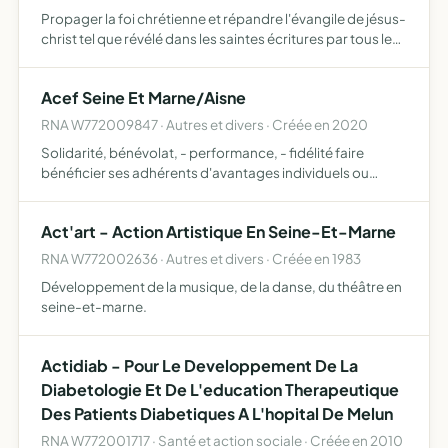
Propager la foi chrétienne et répandre l'évangile de jésus-
christ tel que révélé dans les saintes écritures par tous les
moyens de communication audiovisuel, verbal et écrit
Acef Seine Et Marne/Aisne
RNA W772009847 · Autres et divers · Créée en 2020
Solidarité, bénévolat, - performance, - fidélité faire
bénéficier ses adhérents d'avantages individuels ou
collectifs, soit en matière financière soit en matière de
services organiser le partenariat exclusif et pérenne av…
Act'art - Action Artistique En Seine-Et-Marne
RNA W772002636 · Autres et divers · Créée en 1983
Développement de la musique, de la danse, du théâtre en
seine-et-marne.
Actidiab - Pour Le Developpement De La
Diabetologie Et De L'education Therapeutique
Des Patients Diabetiques A L'hopital De Melun
RNA W772001717 · Santé et action sociale · Créée en 2010