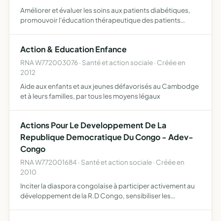
Améliorer et évaluer les soins aux patients diabétiques,
promouvoir l'éducation thérapeutique des patients
diabétiques et la prévention du diabète, développer la
formation des soignants, participer à la recherche
Action & Education Enfance
clinique…
RNA W772003076 · Santé et action sociale · Créée en
2012
Aide aux enfants et aux jeunes défavorisés au Cambodge
et à leurs familles, par tous les moyens légaux
Actions Pour Le Developpement De La
Republique Democratique Du Congo - Adev-
Congo
RNA W772001684 · Santé et action sociale · Créée en
2010
Inciter la diaspora congolaise à participer activement au
développement de la R.D Congo, sensibiliser les
opérateurs économiques à investir dans ce pays,
combattre le pillage des richesses de la RD Congo, lutter