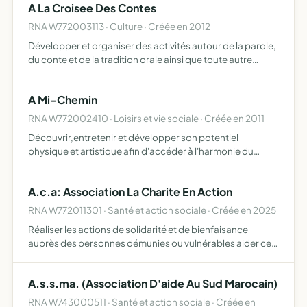
A La Croisee Des Contes
entraînements de joueurs esp…
RNA W772003113 · Culture · Créée en 2012
Développer et organiser des activités autour de la parole,
du conte et de la tradition orale ainsi que toute autre
activité pouvant s'y rapporter
A Mi-Chemin
RNA W772002410 · Loisirs et vie sociale · Créée en 2011
Découvrir,entretenir et développer son potentiel
physique et artistique afin d'accéder à l'harmonie du
corps et de l'esprit,le bien vieillir
A.c.a: Association La Charite En Action
RNA W772011301 · Santé et action sociale · Créée en 2025
Réaliser les actions de solidarité et de bienfaisance
auprès des personnes démunies ou vulnérables aider ces
personnes dans les démarches administratives aider à
insertion professionnelle la lutte contre isolement
A.s.s.ma. (Association D'aide Au Sud Marocain)
organis…
RNA W743000511 · Santé et action sociale · Créée en