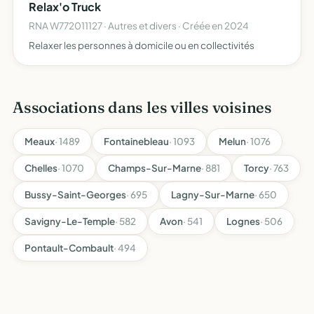
Relax'o Truck
RNA W772011127 · Autres et divers · Créée en 2024
Relaxer les personnes à domicile ou en collectivités
Associations dans les villes voisines
Meaux
· 1489
Fontainebleau
· 1093
Melun
· 1076
Chelles
· 1070
Champs-Sur-Marne
· 881
Torcy
· 763
Bussy-Saint-Georges
· 695
Lagny-Sur-Marne
· 650
Savigny-Le-Temple
· 582
Avon
· 541
Lognes
· 506
Pontault-Combault
· 494