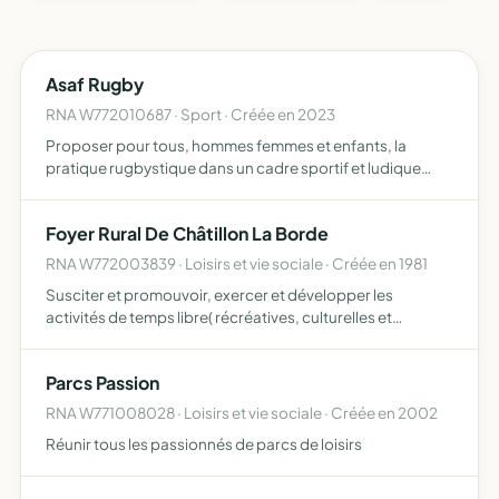
Asaf Rugby
RNA W772010687 · Sport · Créée en 2023
Proposer pour tous, hommes femmes et enfants, la
pratique rugbystique dans un cadre sportif et ludique
Améliorer et développer sa condition physique et sa santé
tout en privilégiant l'esprit de camaraderie, d'intégration …
Foyer Rural De Châtillon La Borde
RNA W772003839 · Loisirs et vie sociale · Créée en 1981
Susciter et promouvoir, exercer et développer les
activités de temps libre( récréatives, culturelles et
sportives), les activités concernant la commune et la vie
locale, renforcer la solidarité morale des habitants, l'esp…
Parcs Passion
RNA W771008028 · Loisirs et vie sociale · Créée en 2002
Réunir tous les passionnés de parcs de loisirs