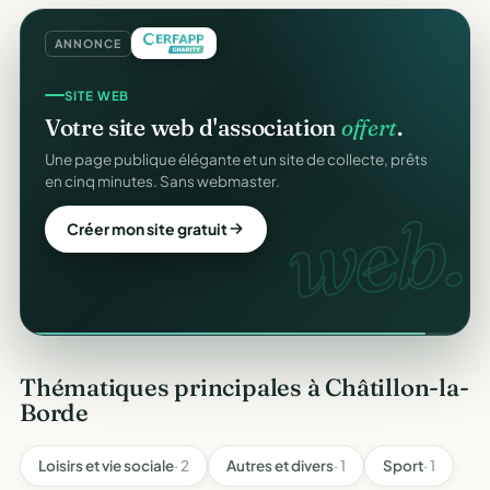
ANNONCE
SITE WEB
Votre site web d'association
offert
.
Une page publique élégante et un site de collecte, prêts
en cinq minutes. Sans webmaster.
web.
Créer mon site gratuit
Thématiques principales à Châtillon-la-
Borde
Loisirs et vie sociale
· 2
Autres et divers
· 1
Sport
· 1