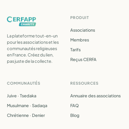
PRODUIT
Associations
La plateforme tout-en-un
Membres
pour les associations et les
communautés religieuses
Tarifs
en France. Créez du lien,
Reçus CERFA
pas juste de la collecte.
COMMUNAUTÉS
RESSOURCES
Juive · Tsedaka
Annuaire des associations
Musulmane · Sadaqa
FAQ
Chrétienne · Denier
Blog