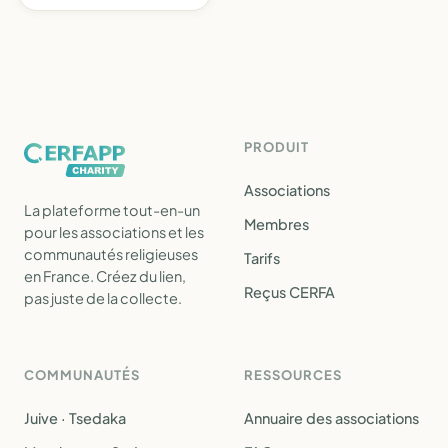
PRODUIT
Associations
La plateforme tout-en-un
Membres
pour les associations et les
communautés religieuses
Tarifs
en France. Créez du lien,
Reçus CERFA
pas juste de la collecte.
COMMUNAUTÉS
RESSOURCES
Juive · Tsedaka
Annuaire des associations