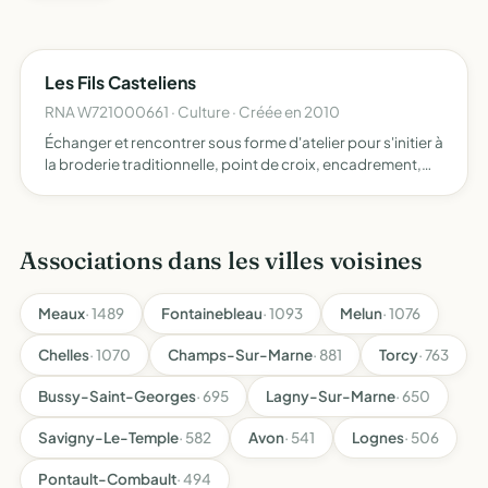
Les Fils Casteliens
RNA W721000661 · Culture · Créée en 2010
Échanger et rencontrer sous forme d'atelier pour s'initier à
la broderie traditionnelle, point de croix, encadrement,
patchwork et tout travail manuel créatif
Associations dans les villes voisines
Meaux
· 1489
Fontainebleau
· 1093
Melun
· 1076
Chelles
· 1070
Champs-Sur-Marne
· 881
Torcy
· 763
Bussy-Saint-Georges
· 695
Lagny-Sur-Marne
· 650
Savigny-Le-Temple
· 582
Avon
· 541
Lognes
· 506
Pontault-Combault
· 494