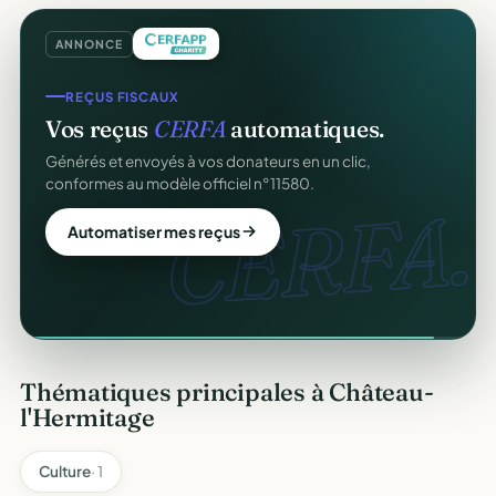
ANNONCE
REÇUS FISCAUX
Vos reçus
CERFA
automatiques.
Générés et envoyés à vos donateurs en un clic,
conformes au modèle officiel n°11580.
CERFA.
Automatiser mes reçus
Thématiques principales à Château-
l'Hermitage
Culture
· 1