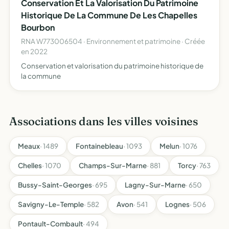
Conservation Et La Valorisation Du Patrimoine
Historique De La Commune De Les Chapelles
Bourbon
RNA W773006504 · Environnement et patrimoine · Créée
en 2022
Conservation et valorisation du patrimoine historique de
la commune
Associations dans les villes voisines
Meaux
· 1489
Fontainebleau
· 1093
Melun
· 1076
Chelles
· 1070
Champs-Sur-Marne
· 881
Torcy
· 763
Bussy-Saint-Georges
· 695
Lagny-Sur-Marne
· 650
Savigny-Le-Temple
· 582
Avon
· 541
Lognes
· 506
Pontault-Combault
· 494