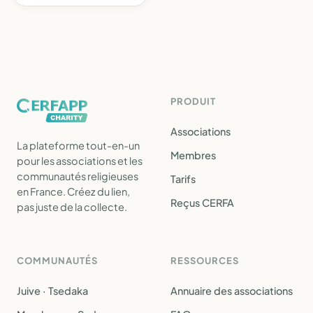
PRODUIT
Associations
La plateforme tout-en-un
Membres
pour les associations et les
communautés religieuses
Tarifs
en France. Créez du lien,
Reçus CERFA
pas juste de la collecte.
COMMUNAUTÉS
RESSOURCES
Juive · Tsedaka
Annuaire des associations