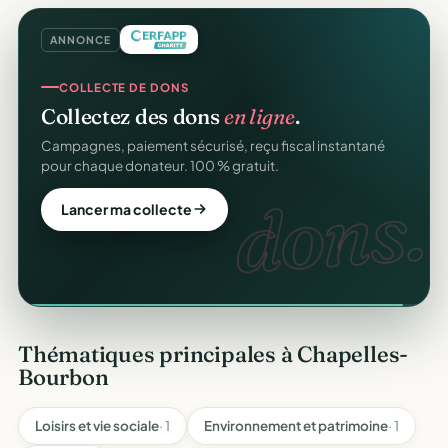
ANNONCE
COLLECTE DE DONS
Collectez des dons
en ligne
.
offert
Campagnes, paiement sécurisé, reçu fiscal instantané
pour chaque donateur. 100 % gratuit.
dons.
Lancer ma collecte
Thématiques principales à Chapelles-
Bourbon
Loisirs et vie sociale
· 1
Environnement et patrimoine
· 1