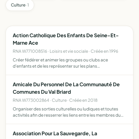
Culture
· 1
Action Catholique Des Enfants De Seine-Et-
Marne Ace
RNA W771008516 · Loisirs et vie sociale · Créée en 1996
Créer fédérer et animer les groupes ou clubs ace
d'enfants et de les représenter sur les plans
départemental diocésain et local diffuser sur le
département tous les moyens éducatifs réalisés par la
Amicale Du Personnel De La Communauté De
fédération nationale de…
Communes Du Val Briard
RNA W773002864 · Culture · Créée en 2018
Organiser des sorties culturelles ou ludiques et toutes
activités afin de resserrer les liens entre les membres du
personnel, arbre de Noël pour les enfants
Association Pour La Sauvegarde, La