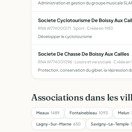
Administration et gestion du groupe musicale SL
Societe Cyclotourisme De Boissy Aux Cail
RNA W774000171 · Sport · Créée en 1983
Développer le cyclotourisme
Societe De Chasse De Boissy Aux Cailles
RNA W774001096 · Loisirs et vie sociale · Créée en 
Protection, conservation du gibier, la répression d
Associations dans les vil
Meaux
· 1489
Fontainebleau
· 1093
Melun
·
Lagny-Sur-Marne
· 650
Savigny-Le-Temple
·