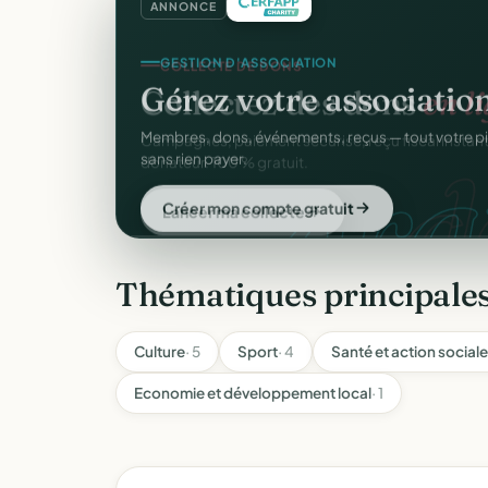
ANNONCE
COLLECTE DE DONS
Collectez des dons
en l
d
Campagnes, paiement sécurisé, reçu fiscal insta
donateur. 100 % gratuit.
Lancer ma collecte
Thématiques principales
Culture
· 5
Sport
· 4
Santé et action sociale
Economie et développement local
· 1