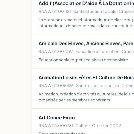
Addif (Association D'aide Â La Dotation 
RNA W774001121 · Santé et action sociale · Créée 
La dotation en matériel informatique de classe de pe
informatiques de seconde main dans le but de lutt
Amicale Des Eleves, Anciens Eleves, Pare
RNA W774001097 · Education et formation · Créée
Éducation scolaire, périscolaire et postscolaire
Animation Loisirs Fêtes Et Culture De Bo
RNA W774005826 · Santé et action sociale · Créée
Animation, création d'activités culturelles, de loisi
organisés par les membres adhérents
Art Conce Expo
RNA W774000781 · Culture · Créée en 2009
Développement des arts