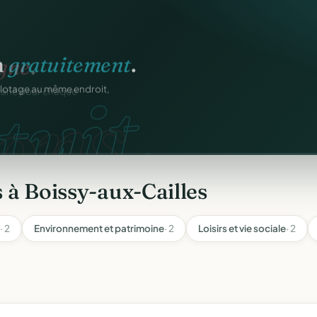
igne
.
ons.
ntané pour chaque
 à Boissy-aux-Cailles
· 2
Environnement et patrimoine
· 2
Loisirs et vie sociale
· 2