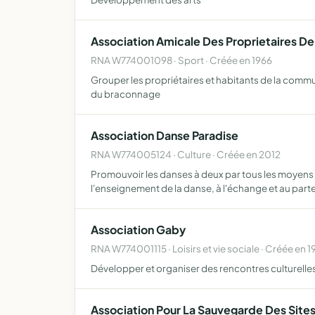
Association Amicale Des Proprietaires D
RNA W774001098 · Sport · Créée en 1966
Grouper les propriétaires et habitants de la commu
du braconnage
Association Danse Paradise
RNA W774005124 · Culture · Créée en 2012
Promouvoir les danses à deux par tous les moyens f
l'enseignement de la danse, à l'échange et au part
Association Gaby
RNA W774001115 · Loisirs et vie sociale · Créée en 1
Développer et organiser des rencontres culturelles 
Association Pour La Sauvegarde Des Sites