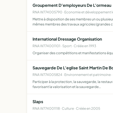
Groupement D'employeurs De L'ormeau
RNA W774005790 · Economie et développement loc
Mettre à disposition de ses membres un ou plusieurs
mêmes membres des travaux agricoles (grandes c
International Dressage Organisation
RNA W774001101 · Sport · Créée en 1993
Organiser des compétitions et manifestations éque
Sauvegarde De L'eglise Saint Martin De Bo
RNA W774005824 · Environnement et patrimoine ·
Participer à la protection, la sauvegarde, la restau
favorisant la valorisation et la sauvegarde…
Slaps
RNA W774001118 · Culture · Créée en 2005