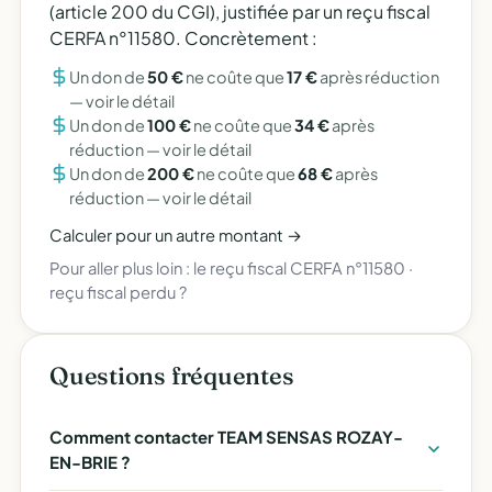
(article 200 du CGI), justifiée par un reçu fiscal
CERFA n°11580. Concrètement :
Un don de
50 €
ne coûte que
17 €
après réduction
—
voir le détail
Un don de
100 €
ne coûte que
34 €
après
réduction —
voir le détail
Un don de
200 €
ne coûte que
68 €
après
réduction —
voir le détail
Calculer pour un autre montant →
Pour aller plus loin :
le reçu fiscal CERFA n°11580
·
reçu fiscal perdu ?
Questions fréquentes
Comment contacter TEAM SENSAS ROZAY-
EN-BRIE ?