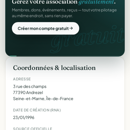
Gérez votre association
gratuitement
.
Membres, dons, événements, reçus — tout votre pilotage
au même endroit, sans rien payer.
gratuit.
Créer mon compte gratuit
Coordonnées & localisation
ADRESSE
3 rue des champs
77390 Andrezel
Seine-et-Marne, Île-de-France
DATE DE CRÉATION (RNA)
23/01/1996
SOURCE OFFICIELLE