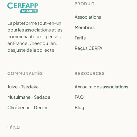
PRODUIT
Associations
La plateforme tout-en-un
Membres
pour les associations et les
communautés religieuses
Tarifs
en France. Créez du lien,
Reçus CERFA
pas juste de la collecte.
COMMUNAUTÉS
RESSOURCES
Juive · Tsedaka
Annuaire des associations
Musulmane · Sadaqa
FAQ
Chrétienne · Denier
Blog
LÉGAL