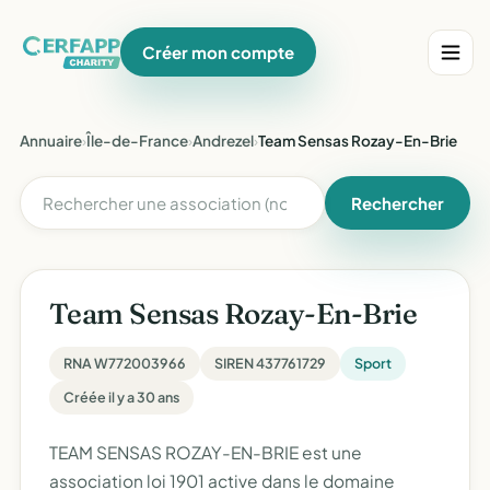
Créer mon compte
Annuaire
›
Île-de-France
›
Andrezel
›
Team Sensas Rozay-En-Brie
Rechercher
Team Sensas Rozay-En-Brie
RNA W772003966
SIREN 437761729
Sport
Créée il y a 30 ans
TEAM SENSAS ROZAY-EN-BRIE est une
association loi 1901 active dans le domaine